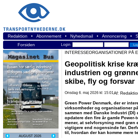
Redaktion
•
Abonnement
•
Nyhedsmail
•
Annoncering
•
S
Forsiden
Login
INTERESSEORGANISATIONER PÅ 
Geopolitisk krise kræ
industrien og grønne
skibe, fly og forsvar
Onsdag 6. maj 2026 kl: 15:01
Af:
Redakti
Green Power Denmark, der er inter
virksomheder og organisationer på
sammen med Danske Industri (DI) 
opdatere den fire år gamle Power-t
mener, at selvforsyning med grøn 
vigtigere end nogensinde før. Der
til, hvordan der kan komme mere t
AUGUST 2026