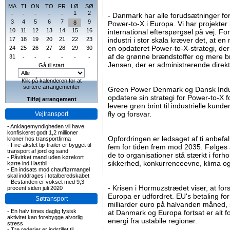
MA
TI
ON
TO
FR
LØ
SØ
1
2
-
-
-
-
-
- Danmark har alle forudsætninger for 
3
4
5
6
7
9
8
Power-to-X i Europa. Vi har projekter i
10
11
12
13
14
15
16
international efterspørgsel på vej. For
17
18
19
20
21
22
23
industri i stor skala kræver det, at en
en opdateret Power-to-X-strategi, der 
24
25
26
27
28
29
30
af de grønne brændstoffer og mere brin
31
-
-
-
-
-
-
Jensen, der er administrerende dire
Gå til start
Klik på kalenderen for at
sortere arrangementer
Green Power Denmark og Dansk Industr
opdatere sin strategi for Power-to-X f
Tilføj arrangement
levere grøn brint til industrielle kund
fly og forsvar.
Vejtransport
-
Anklagemyndigheden vil have
konfiskeret godt 1,2 millioner
Opfordringen er ledsaget af ti anbefal
kroner hos transportfirma
-
Fire-akslet tip-trailer er bygget til
fem for tiden frem mod 2035. Følges 
transport af jord og sand
de to organisationer stå stærkt i forhol
-
Påvirket mand uden kørekort
sikkerhed, konkurrenceevne, klima og
kørte ind i lastbil
-
En indsats mod chaufførmangel
skal inddrages i totalberedskabet
-
Bestanden er vokset med 9,3
- Krisen i Hormuzstrædet viser, at fo
procent siden juli 2020
Europa er udfordret. EU's betaling for
Søtransport
milliarder euro på halvanden måned, 
-
En halv times daglig fysisk
at Danmark og Europa fortsat er alt fo
aktivitet kan forebygge alvorlig
energi fra ustabile regioner.
stress
-
Tre rederier er indstillet til