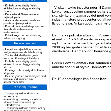
-
En halv times daglig fysisk
- Vi skal trække investeringer til Danm
aktivitet kan forebygge alvorlig
konkurrencedygtige rammer og førstek
stress
-
Det tredie af 89 elementer er
skal styrke brintsamarbejdet med vo
sejlet på plads
industri af store producenter og aftag
-
Årets andet kvartal havde en
fly og forsvar. Vi kan godt, hvis vi vil 
positiv indtjeningvækst
-
Kontrakt om overhalingsspor ved
Kalvebod i København er
underskrevet
Danmarks politiske aftale om Power-to
-
Politiet søger fortsat vidner og
videoovervågning
et mål om 4 - 6 GW elektrolysekapac
og DI mener, at vi med de nye anbefa
Persontransport
2030 og har gode chancer for at få s
-
Unge kan rejse billigere ved at
værdikæde i Danmark og tilhørende 
vælge en passende billetløsning
-
Trafikselskab tilbyder gratis
transport til festuge i Randers
-
En halv times daglig fysisk
Green Power Denmark har sammen me
aktivitet kan forebygge alvorlig
anbefalinger til at styrke Danmarks p
stress
-
Passagertallet i sydjysk lufthavn
steg i juli
-
Delebilstjeneste samarbejder med
De 10 anbefalinger kan findes
her:
kinesisk virksomhed om
selvkørende biler
Transportjuristerne
-
Transportjuristen skriver om
forhøjelse af
ansvarsbegrænsningsbeløbene i
Montreal-konventionen og
Luftfartsloven
-
Transportjuristerne skriver om ny