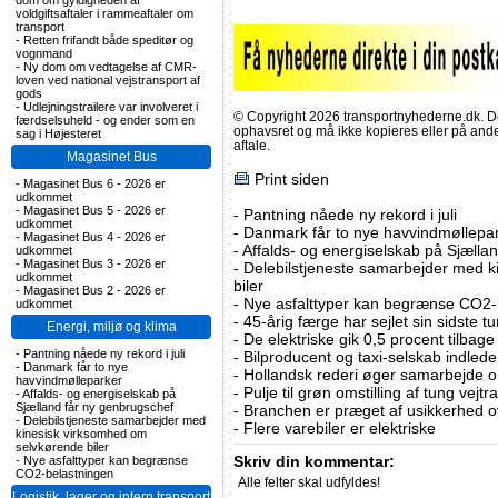
dom om gyldigheden af
voldgiftsaftaler i rammeaftaler om
transport
-
Retten frifandt både speditør og
vognmand
-
Ny dom om vedtagelse af CMR-
loven ved national vejstransport af
gods
-
Udlejningstrailere var involveret i
© Copyright 2026 transportnyhederne.dk. Den
færdselsuheld - og ender som en
ophavsret og må ikke kopieres eller på an
sag i Højesteret
aftale.
Magasinet Bus
Print siden
-
Magasinet Bus 6 - 2026 er
udkommet
-
Magasinet Bus 5 - 2026 er
-
Pantning nåede ny rekord i juli
udkommet
-
Danmark får to nye havvindmøllepa
-
Magasinet Bus 4 - 2026 er
-
Affalds- og energiselskab på Sjælla
udkommet
-
Magasinet Bus 3 - 2026 er
-
Delebilstjeneste samarbejder med 
udkommet
biler
-
Magasinet Bus 2 - 2026 er
-
Nye asfalttyper kan begrænse CO2-
udkommet
-
45-årig færge har sejlet sin sidste tu
Energi, miljø og klima
-
De elektriske gik 0,5 procent tilbage
-
Pantning nåede ny rekord i juli
-
Bilproducent og taxi-selskab indled
-
Danmark får to nye
-
Hollandsk rederi øger samarbejde om
havvindmølleparker
-
Pulje til grøn omstilling af tung vej
-
Affalds- og energiselskab på
Sjælland får ny genbrugschef
-
Branchen er præget af usikkerhed o
-
Delebilstjeneste samarbejder med
-
Flere varebiler er elektriske
kinesisk virksomhed om
selvkørende biler
Skriv din kommentar:
-
Nye asfalttyper kan begrænse
CO2-belastningen
Alle felter skal udfyldes!
Logistik, lager og intern transport