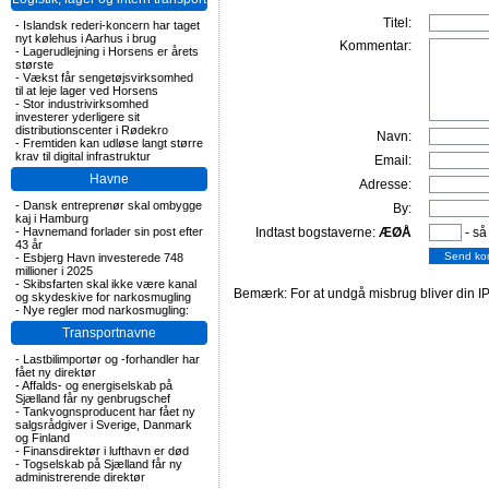
Titel:
-
Islandsk rederi-koncern har taget
nyt kølehus i Aarhus i brug
Kommentar:
-
Lagerudlejning i Horsens er årets
største
-
Vækst får sengetøjsvirksomhed
til at leje lager ved Horsens
-
Stor industrivirksomhed
investerer yderligere sit
distributionscenter i Rødekro
Navn:
-
Fremtiden kan udløse langt større
krav til digital infrastruktur
Email:
Havne
Adresse:
-
Dansk entreprenør skal ombygge
By:
kaj i Hamburg
-
Havnemand forlader sin post efter
Indtast bogstaverne:
ÆØÅ
- så
43 år
-
Esbjerg Havn investerede 748
millioner i 2025
-
Skibsfarten skal ikke være kanal
Bemærk: For at undgå misbrug bliver din IP
og skydeskive for narkosmugling
-
Nye regler mod narkosmugling:
Transportnavne
-
Lastbilimportør og -forhandler har
fået ny direktør
-
Affalds- og energiselskab på
Sjælland får ny genbrugschef
-
Tankvognsproducent har fået ny
salgsrådgiver i Sverige, Danmark
og Finland
-
Finansdirektør i lufthavn er død
-
Togselskab på Sjælland får ny
administrerende direktør