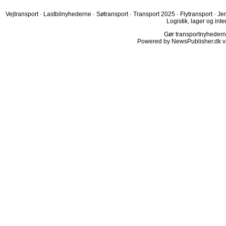
Vejtransport
·
Lastbilnyhederne
·
Søtransport
·
Transport 2025
·
Flytransport
·
Je
Logistik, lager og inte
Gør transportnyhederne.
Powered by NewsPublisher.dk v