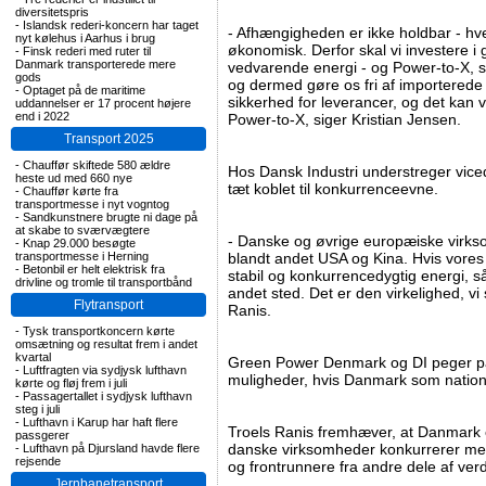
diversitetspris
-
Islandsk rederi-koncern har taget
- Afhængigheden er ikke holdbar - hve
nyt kølehus i Aarhus i brug
økonomisk. Derfor skal vi investere i 
-
Finsk rederi med ruter til
Danmark transporterede mere
vedvarende energi - og Power-to-X, så 
gods
og dermed gøre os fri af importerede 
-
Optaget på de maritime
sikkerhed for leverancer, og det ka
uddannelser er 17 procent højere
end i 2022
Power-to-X, siger Kristian Jensen.
Transport 2025
-
Chauffør skiftede 580 ældre
Hos Dansk Industri understreger viced
heste ud med 660 nye
tæt koblet til konkurrenceevne.
-
Chauffør kørte fra
transportmesse i nyt vogntog
-
Sandkunstnere brugte ni dage på
at skabe to sværvægtere
- Danske og øvrige europæiske virks
-
Knap 29.000 besøgte
transportmesse i Herning
blandt andet USA og Kina. Hvis vores
-
Betonbil er helt elektrisk fra
stabil og konkurrencedygtig energi, s
drivline og tromle til transportbånd
andet sted. Det er den virkelighed, vi s
Flytransport
Ranis.
-
Tysk transportkoncern kørte
omsætning og resultat frem i andet
kvartal
Green Power Denmark og DI peger på
-
Luftfragten via sydjysk lufthavn
muligheder, hvis Danmark som nation 
kørte og fløj frem i juli
-
Passagertallet i sydjysk lufthavn
steg i juli
-
Lufthavn i Karup har haft flere
Troels Ranis fremhæver, at Danmark e
passgerer
danske virksomheder konkurrerer me
-
Lufthavn på Djursland havde flere
rejsende
og frontrunnere fra andre dele af ver
Jernbanetransport