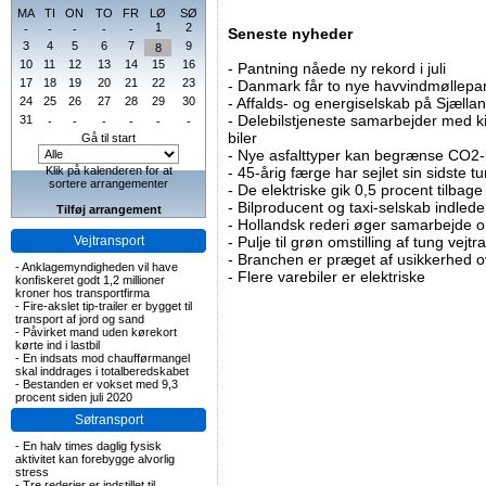
MA
TI
ON
TO
FR
LØ
SØ
1
2
-
-
-
-
-
Seneste nyheder
3
4
5
6
7
9
8
10
11
12
13
14
15
16
-
Pantning nåede ny rekord i juli
17
18
19
20
21
22
23
-
Danmark får to nye havvindmøllepa
24
25
26
27
28
29
30
-
Affalds- og energiselskab på Sjælla
-
Delebilstjeneste samarbejder med 
31
-
-
-
-
-
-
biler
Gå til start
-
Nye asfalttyper kan begrænse CO2-
Klik på kalenderen for at
-
45-årig færge har sejlet sin sidste tu
sortere arrangementer
-
De elektriske gik 0,5 procent tilbage
-
Bilproducent og taxi-selskab indled
Tilføj arrangement
-
Hollandsk rederi øger samarbejde om
Vejtransport
-
Pulje til grøn omstilling af tung vej
-
Branchen er præget af usikkerhed o
-
Anklagemyndigheden vil have
-
Flere varebiler er elektriske
konfiskeret godt 1,2 millioner
kroner hos transportfirma
-
Fire-akslet tip-trailer er bygget til
transport af jord og sand
-
Påvirket mand uden kørekort
kørte ind i lastbil
-
En indsats mod chaufførmangel
skal inddrages i totalberedskabet
-
Bestanden er vokset med 9,3
procent siden juli 2020
Søtransport
-
En halv times daglig fysisk
aktivitet kan forebygge alvorlig
stress
-
Tre rederier er indstillet til