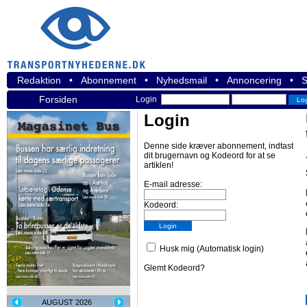
Redaktion
•
Abonnement
•
Nyhedsmail
•
Annoncering
•
S
Forsiden
Login
Login
Denne side kræver abonnement, indtast
dit brugernavn og Kodeord for at se
artiklen!
E-mail adresse:
Kodeord:
Husk mig (Automatisk login)
Glemt Kodeord?
AUGUST 2026