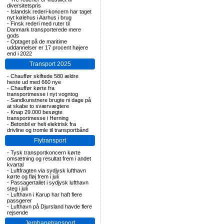
diversitetspris
-
Islandsk rederi-koncern har taget
nyt kølehus i Aarhus i brug
-
Finsk rederi med ruter til
Danmark transporterede mere
gods
-
Optaget på de maritime
uddannelser er 17 procent højere
end i 2022
Transport 2025
-
Chauffør skiftede 580 ældre
heste ud med 660 nye
-
Chauffør kørte fra
transportmesse i nyt vogntog
-
Sandkunstnere brugte ni dage på
at skabe to sværvægtere
-
Knap 29.000 besøgte
transportmesse i Herning
-
Betonbil er helt elektrisk fra
drivline og tromle til transportbånd
Flytransport
-
Tysk transportkoncern kørte
omsætning og resultat frem i andet
kvartal
-
Luftfragten via sydjysk lufthavn
kørte og fløj frem i juli
-
Passagertallet i sydjysk lufthavn
steg i juli
-
Lufthavn i Karup har haft flere
passgerer
-
Lufthavn på Djursland havde flere
rejsende
Jernbanetransport