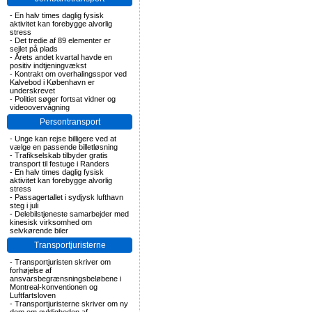
-
En halv times daglig fysisk
aktivitet kan forebygge alvorlig
stress
-
Det tredie af 89 elementer er
sejlet på plads
-
Årets andet kvartal havde en
positiv indtjeningvækst
-
Kontrakt om overhalingsspor ved
Kalvebod i København er
underskrevet
-
Politiet søger fortsat vidner og
videoovervågning
Persontransport
-
Unge kan rejse billigere ved at
vælge en passende billetløsning
-
Trafikselskab tilbyder gratis
transport til festuge i Randers
-
En halv times daglig fysisk
aktivitet kan forebygge alvorlig
stress
-
Passagertallet i sydjysk lufthavn
steg i juli
-
Delebilstjeneste samarbejder med
kinesisk virksomhed om
selvkørende biler
Transportjuristerne
-
Transportjuristen skriver om
forhøjelse af
ansvarsbegrænsningsbeløbene i
Montreal-konventionen og
Luftfartsloven
-
Transportjuristerne skriver om ny