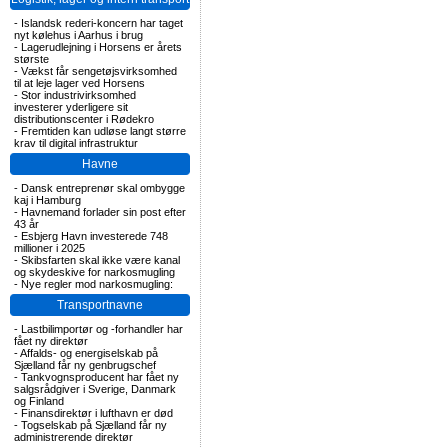
-
Islandsk rederi-koncern har taget
nyt kølehus i Aarhus i brug
-
Lagerudlejning i Horsens er årets
største
-
Vækst får sengetøjsvirksomhed
til at leje lager ved Horsens
-
Stor industrivirksomhed
investerer yderligere sit
distributionscenter i Rødekro
-
Fremtiden kan udløse langt større
krav til digital infrastruktur
Havne
-
Dansk entreprenør skal ombygge
kaj i Hamburg
-
Havnemand forlader sin post efter
43 år
-
Esbjerg Havn investerede 748
millioner i 2025
-
Skibsfarten skal ikke være kanal
og skydeskive for narkosmugling
-
Nye regler mod narkosmugling:
Transportnavne
-
Lastbilimportør og -forhandler har
fået ny direktør
-
Affalds- og energiselskab på
Sjælland får ny genbrugschef
-
Tankvognsproducent har fået ny
salgsrådgiver i Sverige, Danmark
og Finland
-
Finansdirektør i lufthavn er død
-
Togselskab på Sjælland får ny
administrerende direktør