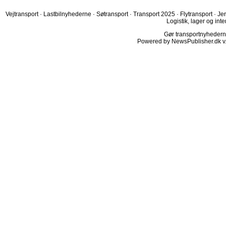
Vejtransport
·
Lastbilnyhederne
·
Søtransport
·
Transport 2025
·
Flytransport
·
Je
Logistik, lager og inte
Gør transportnyhederne.
Powered by NewsPublisher.dk v