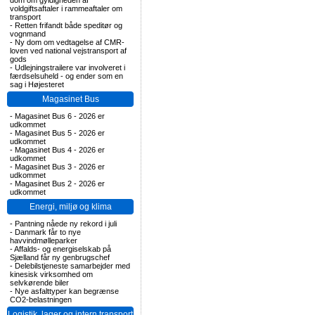
dom om gyldigheden af
voldgiftsaftaler i rammeaftaler om
transport
-
Retten frifandt både speditør og
vognmand
-
Ny dom om vedtagelse af CMR-
loven ved national vejstransport af
gods
-
Udlejningstrailere var involveret i
færdselsuheld - og ender som en
sag i Højesteret
Magasinet Bus
-
Magasinet Bus 6 - 2026 er
udkommet
-
Magasinet Bus 5 - 2026 er
udkommet
-
Magasinet Bus 4 - 2026 er
udkommet
-
Magasinet Bus 3 - 2026 er
udkommet
-
Magasinet Bus 2 - 2026 er
udkommet
Energi, miljø og klima
-
Pantning nåede ny rekord i juli
-
Danmark får to nye
havvindmølleparker
-
Affalds- og energiselskab på
Sjælland får ny genbrugschef
-
Delebilstjeneste samarbejder med
kinesisk virksomhed om
selvkørende biler
-
Nye asfalttyper kan begrænse
CO2-belastningen
Logistik, lager og intern transport