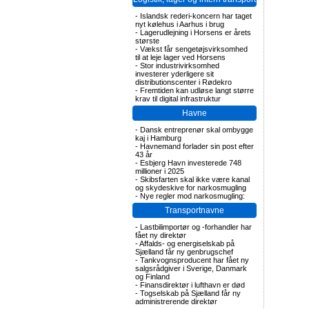
-
Islandsk rederi-koncern har taget
nyt kølehus i Aarhus i brug
-
Lagerudlejning i Horsens er årets
største
-
Vækst får sengetøjsvirksomhed
til at leje lager ved Horsens
-
Stor industrivirksomhed
investerer yderligere sit
distributionscenter i Rødekro
-
Fremtiden kan udløse langt større
krav til digital infrastruktur
Havne
-
Dansk entreprenør skal ombygge
kaj i Hamburg
-
Havnemand forlader sin post efter
43 år
-
Esbjerg Havn investerede 748
millioner i 2025
-
Skibsfarten skal ikke være kanal
og skydeskive for narkosmugling
-
Nye regler mod narkosmugling:
Transportnavne
-
Lastbilimportør og -forhandler har
fået ny direktør
-
Affalds- og energiselskab på
Sjælland får ny genbrugschef
-
Tankvognsproducent har fået ny
salgsrådgiver i Sverige, Danmark
og Finland
-
Finansdirektør i lufthavn er død
-
Togselskab på Sjælland får ny
administrerende direktør