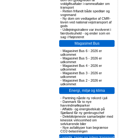
dom om gyldigheden af
voldgiftsaftaler i rammeaftaler om
transport
-
Retten frifandt både speditør og
vognmand
-
Ny dom om vedtagelse af CMR-
loven ved national vejstransport af
gods
-
Udlejningstrailere var involveret i
færdselsuheld - og ender som en
sag i Højesteret
Magasinet Bus
-
Magasinet Bus 6 - 2026 er
udkommet
-
Magasinet Bus 5 - 2026 er
udkommet
-
Magasinet Bus 4 - 2026 er
udkommet
-
Magasinet Bus 3 - 2026 er
udkommet
-
Magasinet Bus 2 - 2026 er
udkommet
Energi, miljø og klima
-
Pantning nåede ny rekord i juli
-
Danmark får to nye
havvindmølleparker
-
Affalds- og energiselskab på
Sjælland får ny genbrugschef
-
Delebilstjeneste samarbejder med
kinesisk virksomhed om
selvkørende biler
-
Nye asfalttyper kan begrænse
CO2-belastningen
Logistik, lager og intern transport