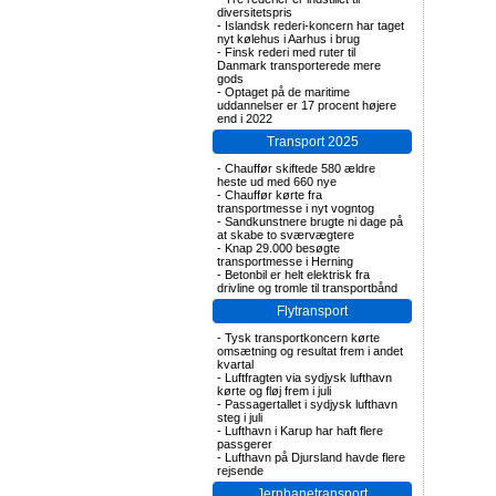
diversitetspris
-
Islandsk rederi-koncern har taget
nyt kølehus i Aarhus i brug
-
Finsk rederi med ruter til
Danmark transporterede mere
gods
-
Optaget på de maritime
uddannelser er 17 procent højere
end i 2022
Transport 2025
-
Chauffør skiftede 580 ældre
heste ud med 660 nye
-
Chauffør kørte fra
transportmesse i nyt vogntog
-
Sandkunstnere brugte ni dage på
at skabe to sværvægtere
-
Knap 29.000 besøgte
transportmesse i Herning
-
Betonbil er helt elektrisk fra
drivline og tromle til transportbånd
Flytransport
-
Tysk transportkoncern kørte
omsætning og resultat frem i andet
kvartal
-
Luftfragten via sydjysk lufthavn
kørte og fløj frem i juli
-
Passagertallet i sydjysk lufthavn
steg i juli
-
Lufthavn i Karup har haft flere
passgerer
-
Lufthavn på Djursland havde flere
rejsende
Jernbanetransport