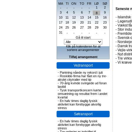
MA
TI
ON
TO
FR
LØ
SØ
1
2
-
-
-
-
-
Seneste 
3
4
5
6
7
9
8
-
Islandsk 
10
11
12
13
14
15
16
-
Lagerudle
17
18
19
20
21
22
23
-
Vækst får
24
25
26
27
28
29
30
-
Stor indu
31
-
-
-
-
-
-
-
Fremtiden
Gå til start
-
Svensk-d
-
Norskejet
-
Dansk tr
Klik på kalenderen for at
sortere arrangementer
-
Vejle-vir
-
Nyt distr
Tilføj arrangement
-
Tre virks
-
Vi kræver
Vejtransport
-
Pantning nåede ny rekord i juli
-
Roskilde-firma har fået en ny tre-
akslet citytrailer med tip
-
70-årig kvinde svingede ud foran
lastbil
-
Tysk transportkoncern kørte
omsætning og resultat frem i andet
kvartal
-
En halv times daglig fysisk
aktivitet kan forebygge alvorlig
stress
Søtransport
-
En halv times daglig fysisk
aktivitet kan forebygge alvorlig
stress
-
Tre rederier er indstillet til