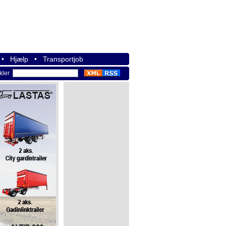
•
Hjælp
•
Transportjob
ikler