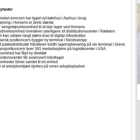
nyheder
rederi-koncern har taget nyt kølehus i Aarhus i brug
jning i Horsens er årets største
 sengetøjsvirksomhed til at leje lager ved Horsens
strivirksomhed investerer yderligere sit distributionscenter i Rødekro
 kan udløse langt større krav til digital infrastruktur
ansk postkoncern bygger ny terminal i Nordsverige
 pakkedistributør håndterer toldfri lageropbevaring på sin terminal i Greve
ansportkoncern fyrer 391 medarbejdere på logistikcenter i USA
ksomhed har fået ny direktør
ibutionscenter får avanceert robotlager
omheder bliver samlet til en enhed
 at arbejdsmiljøet styrkes på vores arbejdspladser.