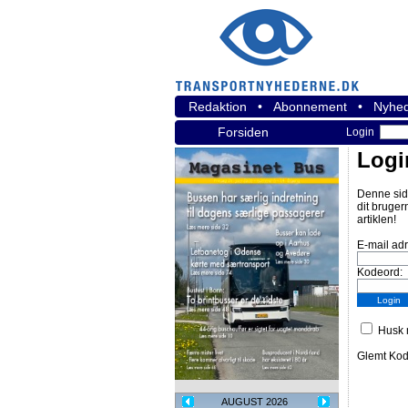
Redaktion
•
Abonnement
•
Nyhed
Forsiden
Login
Logi
Denne sid
dit bruger
artiklen!
E-mail ad
Kodeord:
Husk m
Glemt Ko
AUGUST 2026