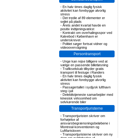
-
En halv times daglig fysisk
aktivitet kan forebygge alvorlig
stress
-
Det tredie af 89 elementer er
sejlet på plads
-
Årets andet kvartal havde en
positiv indtjeningvækst
-
Kontrakt om overhalingsspor ved
Kalvebod i København er
underskrevet
-
Politiet søger fortsat vidner og
videoovervågning
Persontransport
-
Unge kan rejse billigere ved at
vælge en passende billetløsning
-
Trafikselskab tilbyder gratis
transport til festuge i Randers
-
En halv times daglig fysisk
aktivitet kan forebygge alvorlig
stress
-
Passagertallet i sydjysk lufthavn
steg i juli
-
Delebilstjeneste samarbejder med
kinesisk virksomhed om
selvkørende biler
Transportjuristerne
-
Transportjuristen skriver om
forhøjelse af
ansvarsbegrænsningsbeløbene i
Montreal-konventionen og
Luftfartsloven
-
Transportjuristerne skriver om ny