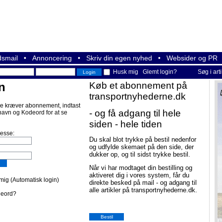
smail
•
Annoncering
•
Skriv din egen nyhed
•
Websider og PR
Husk mig
Glemt login?
Søg i art
n
Køb et abonnement på
transportnyhederne.dk
e kræver abonnement, indtast
- og få adgang til hele
navn og Kodeord for at se
siden - hele tiden
resse:
Du skal blot trykke på bestil nedenfor
og udfylde skemaet på den side, der
dukker op, og til sidst trykke bestil.
Når vi har modtaget din bestilling og
aktiveret dig i vores system, får du
ig (Automatisk login)
direkte besked på mail - og adgang til
alle artikler på transportnyhederne.dk.
deord?