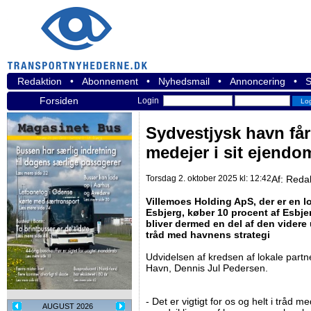
Redaktion
•
Abonnement
•
Nyhedsmail
•
Annoncering
•
S
Forsiden
Login
Sydvestjysk havn får
medejer i sit ejend
Torsdag 2. oktober 2025 kl: 12:42
Af:
Reda
Villemoes Holding ApS, der er en lo
Esbjerg, køber 10 procent af Esbj
bliver dermed en del af den videre u
tråd med havnens strategi
Udvidelsen af kredsen af lokale part
Havn, Dennis Jul Pedersen.
- Det er vigtigt for os og helt i tråd m
AUGUST 2026