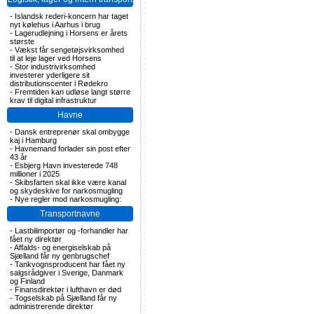
-
Islandsk rederi-koncern har taget
nyt kølehus i Aarhus i brug
-
Lagerudlejning i Horsens er årets
største
-
Vækst får sengetøjsvirksomhed
til at leje lager ved Horsens
-
Stor industrivirksomhed
investerer yderligere sit
distributionscenter i Rødekro
-
Fremtiden kan udløse langt større
krav til digital infrastruktur
Havne
-
Dansk entreprenør skal ombygge
kaj i Hamburg
-
Havnemand forlader sin post efter
43 år
-
Esbjerg Havn investerede 748
millioner i 2025
-
Skibsfarten skal ikke være kanal
og skydeskive for narkosmugling
-
Nye regler mod narkosmugling:
Transportnavne
-
Lastbilimportør og -forhandler har
fået ny direktør
-
Affalds- og energiselskab på
Sjælland får ny genbrugschef
-
Tankvognsproducent har fået ny
salgsrådgiver i Sverige, Danmark
og Finland
-
Finansdirektør i lufthavn er død
-
Togselskab på Sjælland får ny
administrerende direktør