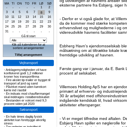
og udviklingen af havnens arealer sk
MA
TI
ON
TO
FR
LØ
SØ
eksterne partnere fra Esbjerg, siger h
1
2
-
-
-
-
-
3
4
5
6
7
9
8
10
11
12
13
14
15
16
- Derfor er vi også glade for, at Ville
17
18
19
20
21
22
23
da de kommer med stærke kompetenc
24
25
26
27
28
29
30
erhvervslivet og mulighederne i og omk
31
-
-
-
-
-
-
videreudvikle havnens faciliteter s
Gå til start
Klik på kalenderen for at
Esbherg Havn's ejendomsselskab blev 
sortere arrangementer
målsætning om at tiltrække lokale kr
fremtidige udvikling af havnen.
Tilføj arrangement
Vejtransport
Første gang var i januar, da E. Bank
-
Anklagemyndigheden vil have
procent af selskabet.
konfiskeret godt 1,2 millioner
kroner hos transportfirma
-
Fire-akslet tip-trailer er bygget til
transport af jord og sand
Villemoes Holding ApS har en ejendom
-
Påvirket mand uden kørekort
kørte ind i lastbil
primært af erhvervs- og industrieje
-
En indsats mod chaufførmangel
30 år arbejdet med offshoreindustrien i
skal inddrages i totalberedskabet
indgående kendskab til, hvad virks
-
Bestanden er vokset med 9,3
procent siden juli 2020
aktiviteter efterspørger.
Søtransport
-
En halv times daglig fysisk
- Vi er meget tilfredse med aftalen. 
aktivitet kan forebygge alvorlig
Esbjerg Havn spiller en nøglerolle for
stress
-
Tre rederier er indstillet til