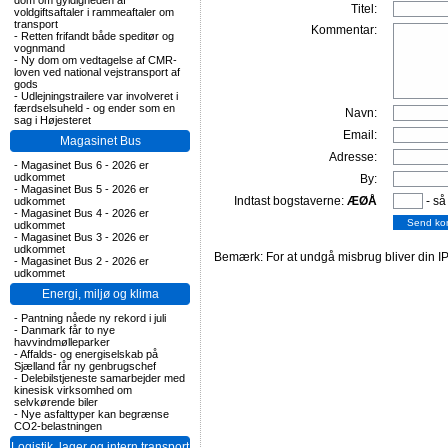
dom om gyldigheden af
Titel:
voldgiftsaftaler i rammeaftaler om
transport
Kommentar:
-
Retten frifandt både speditør og
vognmand
-
Ny dom om vedtagelse af CMR-
loven ved national vejstransport af
gods
-
Udlejningstrailere var involveret i
færdselsuheld - og ender som en
Navn:
sag i Højesteret
Email:
Magasinet Bus
Adresse:
-
Magasinet Bus 6 - 2026 er
udkommet
By:
-
Magasinet Bus 5 - 2026 er
Indtast bogstaverne:
ÆØÅ
- så
udkommet
-
Magasinet Bus 4 - 2026 er
udkommet
-
Magasinet Bus 3 - 2026 er
udkommet
Bemærk: For at undgå misbrug bliver din IP
-
Magasinet Bus 2 - 2026 er
udkommet
Energi, miljø og klima
-
Pantning nåede ny rekord i juli
-
Danmark får to nye
havvindmølleparker
-
Affalds- og energiselskab på
Sjælland får ny genbrugschef
-
Delebilstjeneste samarbejder med
kinesisk virksomhed om
selvkørende biler
-
Nye asfalttyper kan begrænse
CO2-belastningen
Logistik, lager og intern transport