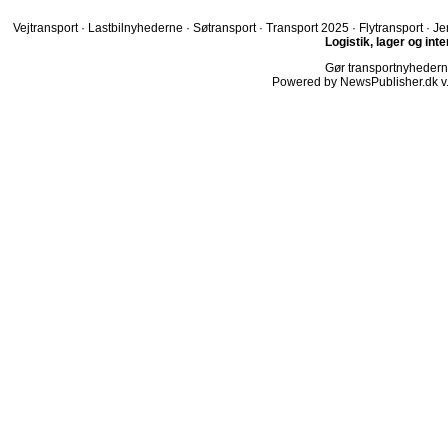
Vejtransport
·
Lastbilnyhederne
·
Søtransport
·
Transport 2025
·
Flytransport
·
Je
Logistik, lager og int
Gør transportnyhederne.
Powered by NewsPublisher.dk v