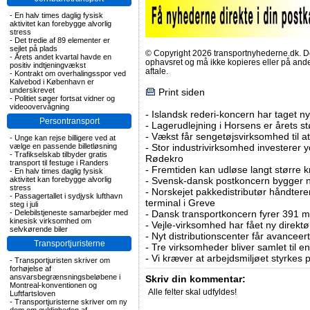
-
En halv times daglig fysisk
aktivitet kan forebygge alvorlig
stress
-
Det tredie af 89 elementer er
sejlet på plads
© Copyright 2026 transportnyhederne.dk. Den
-
Årets andet kvartal havde en
ophavsret og må ikke kopieres eller på an
positiv indtjeningvækst
aftale.
-
Kontrakt om overhalingsspor ved
Kalvebod i København er
underskrevet
Print siden
-
Politiet søger fortsat vidner og
videoovervågning
-
Islandsk rederi-koncern har taget ny
Persontransport
-
Lagerudlejning i Horsens er årets st
-
Vækst får sengetøjsvirksomhed til at
-
Unge kan rejse billigere ved at
vælge en passende billetløsning
-
Stor industrivirksomhed investerer yd
-
Trafikselskab tilbyder gratis
Rødekro
transport til festuge i Randers
-
Fremtiden kan udløse langt større krav
-
En halv times daglig fysisk
aktivitet kan forebygge alvorlig
-
Svensk-dansk postkoncern bygger ny
stress
-
Norskejet pakkedistributør håndterer
-
Passagertallet i sydjysk lufthavn
terminal i Greve
steg i juli
-
Delebilstjeneste samarbejder med
-
Dansk transportkoncern fyrer 391 m
kinesisk virksomhed om
-
Vejle-virksomhed har fået ny direktø
selvkørende biler
-
Nyt distributionscenter får avanceer
Transportjuristerne
-
Tre virksomheder bliver samlet til e
-
Vi kræver at arbejdsmiljøet styrkes 
-
Transportjuristen skriver om
forhøjelse af
ansvarsbegrænsningsbeløbene i
Skriv din kommentar:
Montreal-konventionen og
Alle felter skal udfyldes!
Luftfartsloven
-
Transportjuristerne skriver om ny