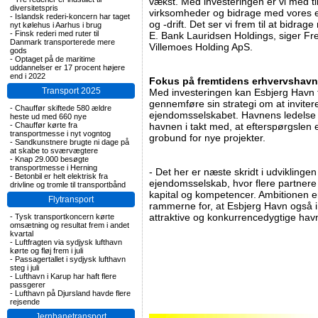
vækst. Med investeringen er vi med t
diversitetspris
virksomheder og bidrage med vores e
-
Islandsk rederi-koncern har taget
og -drift. Det ser vi frem til at bid
nyt kølehus i Aarhus i brug
-
Finsk rederi med ruter til
E. Bank Lauridsen Holdings, siger Fre
Danmark transporterede mere
Villemoes Holding ApS.
gods
-
Optaget på de maritime
uddannelser er 17 procent højere
end i 2022
Fokus på fremtidens erhvervshavn
Transport 2025
Med investeringen kan Esbjerg Havn 
gennemføre sin strategi om at invitere
-
Chauffør skiftede 580 ældre
ejendomsselskabet. Havnens ledelse fo
heste ud med 660 nye
-
Chauffør kørte fra
havnen i takt med, at efterspørgslen ef
transportmesse i nyt vogntog
grobund for nye projekter.
-
Sandkunstnere brugte ni dage på
at skabe to sværvægtere
-
Knap 29.000 besøgte
transportmesse i Herning
- Det her er næste skridt i udviklinge
-
Betonbil er helt elektrisk fra
ejendomsselskab, hvor flere partner
drivline og tromle til transportbånd
kapital og kompetencer. Ambitionen e
Flytransport
rammerne for, at Esbjerg Havn også i
attraktive og konkurrencedygtige hav
-
Tysk transportkoncern kørte
omsætning og resultat frem i andet
kvartal
-
Luftfragten via sydjysk lufthavn
kørte og fløj frem i juli
-
Passagertallet i sydjysk lufthavn
steg i juli
-
Lufthavn i Karup har haft flere
passgerer
-
Lufthavn på Djursland havde flere
rejsende
Jernbanetransport