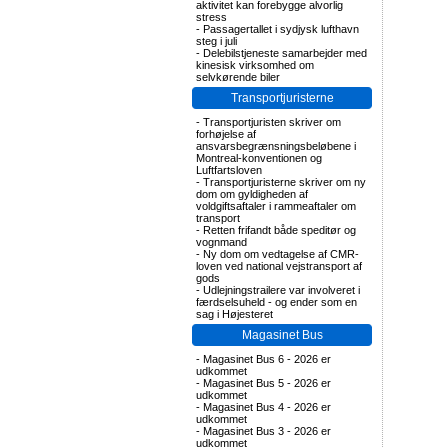
aktivitet kan forebygge alvorlig
stress
-
Passagertallet i sydjysk lufthavn
steg i juli
-
Delebilstjeneste samarbejder med
kinesisk virksomhed om
selvkørende biler
Transportjuristerne
-
Transportjuristen skriver om
forhøjelse af
ansvarsbegrænsningsbeløbene i
Montreal-konventionen og
Luftfartsloven
-
Transportjuristerne skriver om ny
dom om gyldigheden af
voldgiftsaftaler i rammeaftaler om
transport
-
Retten frifandt både speditør og
vognmand
-
Ny dom om vedtagelse af CMR-
loven ved national vejstransport af
gods
-
Udlejningstrailere var involveret i
færdselsuheld - og ender som en
sag i Højesteret
Magasinet Bus
-
Magasinet Bus 6 - 2026 er
udkommet
-
Magasinet Bus 5 - 2026 er
udkommet
-
Magasinet Bus 4 - 2026 er
udkommet
-
Magasinet Bus 3 - 2026 er
udkommet