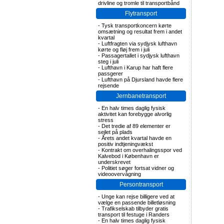
drivline og tromle til transportbånd
Flytransport
-
Tysk transportkoncern kørte
omsætning og resultat frem i andet
kvartal
-
Luftfragten via sydjysk lufthavn
kørte og fløj frem i juli
-
Passagertallet i sydjysk lufthavn
steg i juli
-
Lufthavn i Karup har haft flere
passgerer
-
Lufthavn på Djursland havde flere
rejsende
Jernbanetransport
-
En halv times daglig fysisk
aktivitet kan forebygge alvorlig
stress
-
Det tredie af 89 elementer er
sejlet på plads
-
Årets andet kvartal havde en
positiv indtjeningvækst
-
Kontrakt om overhalingsspor ved
Kalvebod i København er
underskrevet
-
Politiet søger fortsat vidner og
videoovervågning
Persontransport
-
Unge kan rejse billigere ved at
vælge en passende billetløsning
-
Trafikselskab tilbyder gratis
transport til festuge i Randers
-
En halv times daglig fysisk