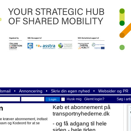
smail
•
Annoncering
•
Skriv din egen nyhed
•
Websider og PR
Husk mig
Glemt login?
Søg i art
n
Køb et abonnement på
transportnyhederne.dk
e kræver abonnement, indtast
- og få adgang til hele
navn og Kodeord for at se
siden - hele tiden