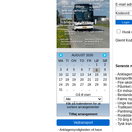
E-mail ad
Kodeord:
Husk m
Glemt Ko
AUGUST 2026
MA
TI
ON
TO
FR
LØ
SØ
1
2
-
-
-
-
-
Seneste 
3
4
5
6
7
9
8
-
Anklagem
10
11
12
13
14
15
16
transportf
17
18
19
20
21
22
23
-
Fire-aksl
24
25
26
27
28
29
30
-
Påvirket 
31
-
-
-
-
-
-
-
En indsa
Gå til start
-
Bestande
-
Færre nye
-
Unge kan
Klik på kalenderen for at
sortere arrangementer
-
Trafiksel
-
Pantning 
Tilføj arrangement
-
Roskilde-
-
70-årig k
Vejtransport
-
Tysk tran
-
Anklagemyndigheden vil have