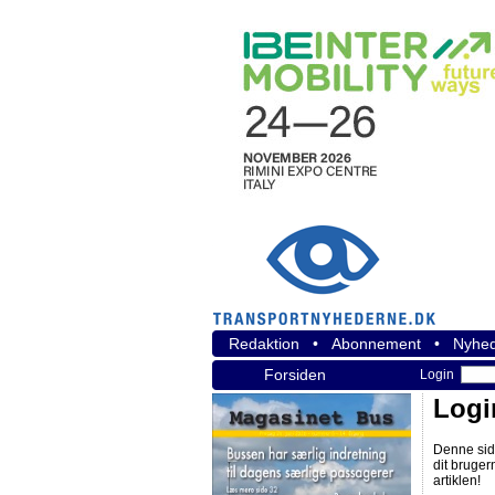
Redaktion
•
Abonnement
•
Nyhed
Forsiden
Login
Logi
Denne sid
dit bruger
artiklen!