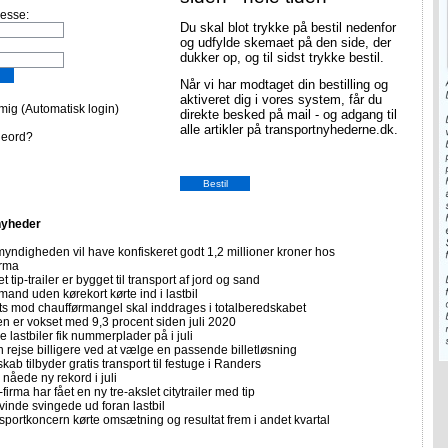
resse:
Du skal blot trykke på bestil nedenfor
og udfylde skemaet på den side, der
dukker op, og til sidst trykke bestil.
Når vi har modtaget din bestilling og
aktiveret dig i vores system, får du
ig (Automatisk login)
direkte besked på mail - og adgang til
alle artikler på transportnyhederne.dk.
deord?
nyheder
yndigheden vil have konfiskeret godt 1,2 millioner kroner hos
irma
et tip-trailer er bygget til transport af jord og sand
mand uden kørekort kørte ind i lastbil
ts mod chaufførmangel skal inddrages i totalberedskabet
n er vokset med 9,3 procent siden juli 2020
 lastbiler fik nummerplader på i juli
 rejse billigere ved at vælge en passende billetløsning
skab tilbyder gratis transport til festuge i Randers
nåede ny rekord i juli
firma har fået en ny tre-akslet citytrailer med tip
vinde svingede ud foran lastbil
sportkoncern kørte omsætning og resultat frem i andet kvartal