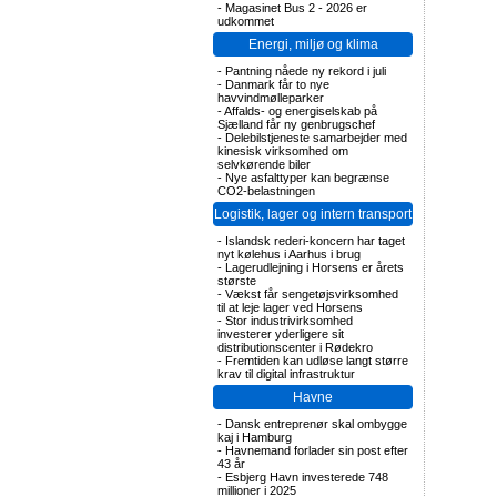
-
Magasinet Bus 2 - 2026 er
udkommet
Energi, miljø og klima
-
Pantning nåede ny rekord i juli
-
Danmark får to nye
havvindmølleparker
-
Affalds- og energiselskab på
Sjælland får ny genbrugschef
-
Delebilstjeneste samarbejder med
kinesisk virksomhed om
selvkørende biler
-
Nye asfalttyper kan begrænse
CO2-belastningen
Logistik, lager og intern transport
-
Islandsk rederi-koncern har taget
nyt kølehus i Aarhus i brug
-
Lagerudlejning i Horsens er årets
største
-
Vækst får sengetøjsvirksomhed
til at leje lager ved Horsens
-
Stor industrivirksomhed
investerer yderligere sit
distributionscenter i Rødekro
-
Fremtiden kan udløse langt større
krav til digital infrastruktur
Havne
-
Dansk entreprenør skal ombygge
kaj i Hamburg
-
Havnemand forlader sin post efter
43 år
-
Esbjerg Havn investerede 748
millioner i 2025