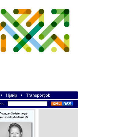
•
Hjælp
•
Transportjob
ikler