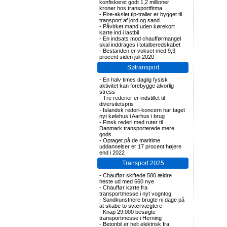
konfiskeret godt 1,2 millioner
kroner hos transportfirma
-
Fire-akslet tip-trailer er bygget til
transport af jord og sand
-
Påvirket mand uden kørekort
kørte ind i lastbil
-
En indsats mod chaufførmangel
skal inddrages i totalberedskabet
-
Bestanden er vokset med 9,3
procent siden juli 2020
Søtransport
-
En halv times daglig fysisk
aktivitet kan forebygge alvorlig
stress
-
Tre rederier er indstillet til
diversitetspris
-
Islandsk rederi-koncern har taget
nyt kølehus i Aarhus i brug
-
Finsk rederi med ruter til
Danmark transporterede mere
gods
-
Optaget på de maritime
uddannelser er 17 procent højere
end i 2022
Transport 2025
-
Chauffør skiftede 580 ældre
heste ud med 660 nye
-
Chauffør kørte fra
transportmesse i nyt vogntog
-
Sandkunstnere brugte ni dage på
at skabe to sværvægtere
-
Knap 29.000 besøgte
transportmesse i Herning
-
Betonbil er helt elektrisk fra