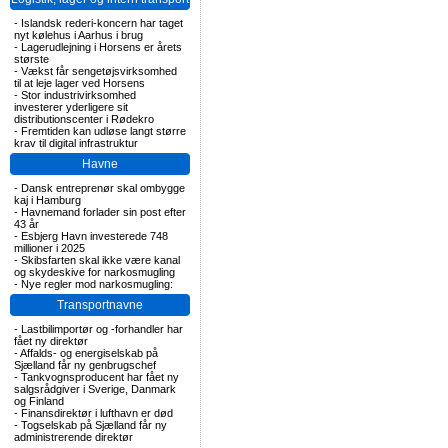
-
Islandsk rederi-koncern har taget
nyt kølehus i Aarhus i brug
-
Lagerudlejning i Horsens er årets
største
-
Vækst får sengetøjsvirksomhed
til at leje lager ved Horsens
-
Stor industrivirksomhed
investerer yderligere sit
distributionscenter i Rødekro
-
Fremtiden kan udløse langt større
krav til digital infrastruktur
Havne
-
Dansk entreprenør skal ombygge
kaj i Hamburg
-
Havnemand forlader sin post efter
43 år
-
Esbjerg Havn investerede 748
millioner i 2025
-
Skibsfarten skal ikke være kanal
og skydeskive for narkosmugling
-
Nye regler mod narkosmugling:
Transportnavne
-
Lastbilimportør og -forhandler har
fået ny direktør
-
Affalds- og energiselskab på
Sjælland får ny genbrugschef
-
Tankvognsproducent har fået ny
salgsrådgiver i Sverige, Danmark
og Finland
-
Finansdirektør i lufthavn er død
-
Togselskab på Sjælland får ny
administrerende direktør