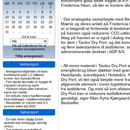
koncernens gods bliver fragtet af A.P
MA
TI
ON
TO
FR
LØ
SØ
Fredericia Havn, så der er kortere afsta
1
2
-
-
-
-
-
3
4
5
6
7
8
9
10
11
12
13
14
15
16
- Det strategiske samarbejde med Best
17
18
19
20
21
22
23
Mærsk og deres anløb på Fredericia 
24
25
26
27
28
29
30
er vi begyndt at forberede til landstrø
31
-
-
-
-
-
-
på havnen også reducerer CO2-udledni
Gå til start
tiltag på havnen er vi også i dialog 
for dem i Taulov Dry Port, og det kom
Klik på kalenderen for at
og flere ladestandere til lastbilerne,
sortere arrangementer
administrerende direktør i ADP A/S.
Tilføj arrangement
Vejtransport
- Alt vores materiel i Taulov Dry Port 
energiforbrug bliver dækket med grø
-
Anklagemyndigheden vil have
Heartlands, solcellepark i Holstebro. 
konfiskeret godt 1,2 millioner
kroner hos transportfirma
Dry Port, vil det også betyde mere fra
-
Fire-akslet tip-trailer er bygget til
afgørende element i vores logistikstr
transport af jord og sand
fra lastbilerne. Og med så kort afsta
-
Påvirket mand uden kørekort
kørte ind i lastbil
Dry Port kan vi reducere lastbilkilom
-
En indsats mod chaufførmangel
gevaldigt, siger Allan Kyhe Kjærgaard,
skal inddrages i totalberedskabet
Bestseller.
-
Bestanden er vokset med 9,3
procent siden juli 2020
Søtransport
-
En halv times daglig fysisk
aktivitet kan forebygge alvorlig
stress
-
Tre rederier er indstillet til