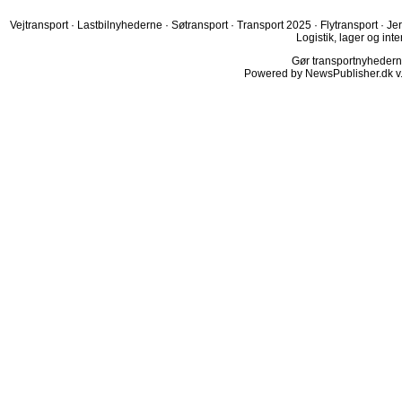
Vejtransport
·
Lastbilnyhederne
·
Søtransport
·
Transport 2025
·
Flytransport
·
Je
Logistik, lager og inte
Gør transportnyhederne.
Powered by NewsPublisher.dk v