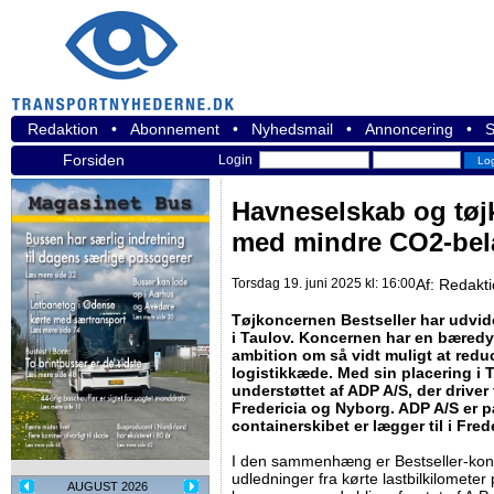
Redaktion
•
Abonnement
•
Nyhedsmail
•
Annoncering
•
S
Forsiden
Login
Havneselskab og tøj
med mindre CO2-bel
Torsdag 19. juni 2025 kl: 16:00
Af:
Redakt
Tøjkoncernen Bestseller har udvidet
i Taulov. Koncernen har en bæred
ambition om så vidt muligt at redu
logistikkæde. Med sin placering i T
understøttet af ADP A/S, der drive
Fredericia og Nyborg. ADP A/S er p
containerskibet er lægger til i Fred
I den sammenhæng er Bestseller-kon
udledninger fra kørte lastbilkilometer 
AUGUST 2026