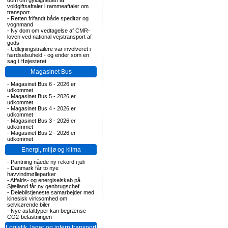
dom om gyldigheden af
voldgiftsaftaler i rammeaftaler om
transport
-
Retten frifandt både speditør og
vognmand
-
Ny dom om vedtagelse af CMR-
loven ved national vejstransport af
gods
-
Udlejningstrailere var involveret i
færdselsuheld - og ender som en
sag i Højesteret
Magasinet Bus
-
Magasinet Bus 6 - 2026 er
udkommet
-
Magasinet Bus 5 - 2026 er
udkommet
-
Magasinet Bus 4 - 2026 er
udkommet
-
Magasinet Bus 3 - 2026 er
udkommet
-
Magasinet Bus 2 - 2026 er
udkommet
Energi, miljø og klima
-
Pantning nåede ny rekord i juli
-
Danmark får to nye
havvindmølleparker
-
Affalds- og energiselskab på
Sjælland får ny genbrugschef
-
Delebilstjeneste samarbejder med
kinesisk virksomhed om
selvkørende biler
-
Nye asfalttyper kan begrænse
CO2-belastningen
Logistik, lager og intern transport