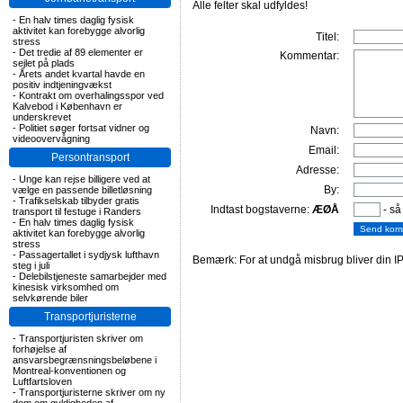
Alle felter skal udfyldes!
-
En halv times daglig fysisk
aktivitet kan forebygge alvorlig
Titel:
stress
-
Det tredie af 89 elementer er
Kommentar:
sejlet på plads
-
Årets andet kvartal havde en
positiv indtjeningvækst
-
Kontrakt om overhalingsspor ved
Kalvebod i København er
underskrevet
-
Politiet søger fortsat vidner og
Navn:
videoovervågning
Email:
Persontransport
Adresse:
-
Unge kan rejse billigere ved at
By:
vælge en passende billetløsning
-
Trafikselskab tilbyder gratis
Indtast bogstaverne:
ÆØÅ
- så
transport til festuge i Randers
-
En halv times daglig fysisk
aktivitet kan forebygge alvorlig
stress
-
Passagertallet i sydjysk lufthavn
Bemærk: For at undgå misbrug bliver din IP
steg i juli
-
Delebilstjeneste samarbejder med
kinesisk virksomhed om
selvkørende biler
Transportjuristerne
-
Transportjuristen skriver om
forhøjelse af
ansvarsbegrænsningsbeløbene i
Montreal-konventionen og
Luftfartsloven
-
Transportjuristerne skriver om ny