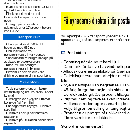
diversitetspris
-
Islandsk rederi-koncern har taget
nyt kølehus i Aarhus i brug
-
Finsk rederi med ruter til
Danmark transporterede mere
gods
-
Optaget på de maritime
uddannelser er 17 procent højere
end i 2022
© Copyright 2026 transportnyhederne.dk. Den
Transport 2025
ophavsret og må ikke kopieres eller på an
aftale.
-
Chauffør skiftede 580 ældre
heste ud med 660 nye
-
Chauffør kørte fra
Print siden
transportmesse i nyt vogntog
-
Sandkunstnere brugte ni dage på
-
Pantning nåede ny rekord i juli
at skabe to sværvægtere
-
Knap 29.000 besøgte
-
Danmark får to nye havvindmøllepa
transportmesse i Herning
-
Affalds- og energiselskab på Sjælla
-
Betonbil er helt elektrisk fra
-
Delebilstjeneste samarbejder med 
drivline og tromle til transportbånd
biler
Flytransport
-
Nye asfalttyper kan begrænse CO2-
-
Tysk transportkoncern kørte
-
45-årig færge har sejlet sin sidste tu
omsætning og resultat frem i andet
-
De elektriske gik 0,5 procent tilbage
kvartal
-
Bilproducent og taxi-selskab indled
-
Luftfragten via sydjysk lufthavn
kørte og fløj frem i juli
-
Hollandsk rederi øger samarbejde om
-
Passagertallet i sydjysk lufthavn
-
Pulje til grøn omstilling af tung vej
steg i juli
-
Branchen er præget af usikkerhed o
-
Lufthavn i Karup har haft flere
passgerer
-
Flere varebiler er elektriske
-
Lufthavn på Djursland havde flere
rejsende
Skriv din kommentar:
Jernbanetransport