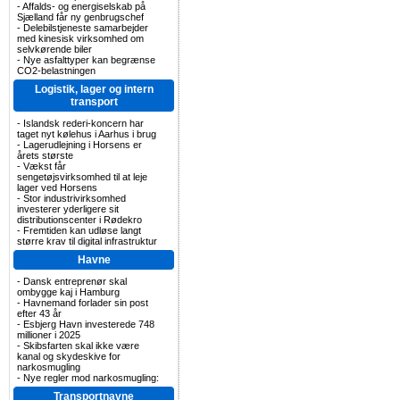
-
Affalds- og energiselskab på
Sjælland får ny genbrugschef
-
Delebilstjeneste samarbejder
med kinesisk virksomhed om
selvkørende biler
-
Nye asfalttyper kan begrænse
CO2-belastningen
Logistik, lager og intern
transport
-
Islandsk rederi-koncern har
taget nyt kølehus i Aarhus i brug
-
Lagerudlejning i Horsens er
årets største
-
Vækst får
sengetøjsvirksomhed til at leje
lager ved Horsens
-
Stor industrivirksomhed
investerer yderligere sit
distributionscenter i Rødekro
-
Fremtiden kan udløse langt
større krav til digital infrastruktur
Havne
-
Dansk entreprenør skal
ombygge kaj i Hamburg
-
Havnemand forlader sin post
efter 43 år
-
Esbjerg Havn investerede 748
millioner i 2025
-
Skibsfarten skal ikke være
kanal og skydeskive for
narkosmugling
-
Nye regler mod narkosmugling:
Transportnavne