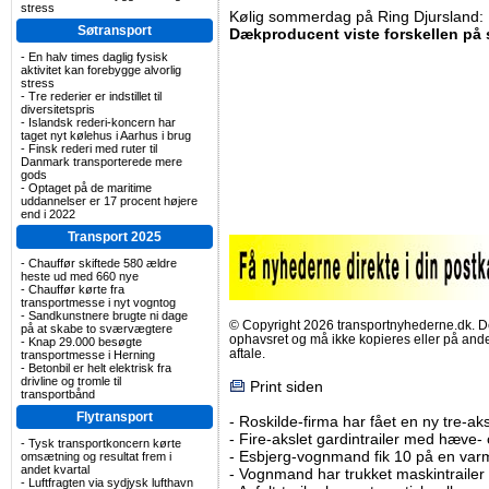
stress
Kølig sommerdag på Ring Djursland:
Søtransport
Dækproducent viste forskellen på
-
En halv times daglig fysisk
aktivitet kan forebygge alvorlig
stress
-
Tre rederier er indstillet til
diversitetspris
-
Islandsk rederi-koncern har
taget nyt kølehus i Aarhus i brug
-
Finsk rederi med ruter til
Danmark transporterede mere
gods
-
Optaget på de maritime
uddannelser er 17 procent højere
end i 2022
Transport 2025
-
Chauffør skiftede 580 ældre
heste ud med 660 nye
-
Chauffør kørte fra
transportmesse i nyt vogntog
-
Sandkunstnere brugte ni dage
© Copyright 2026 transportnyhederne.dk. Den
på at skabe to sværvægtere
ophavsret og må ikke kopieres eller på an
-
Knap 29.000 besøgte
aftale.
transportmesse i Herning
-
Betonbil er helt elektrisk fra
drivline og tromle til
Print siden
transportbånd
Flytransport
-
Roskilde-firma har fået en ny tre-aksl
-
Fire-akslet gardintrailer med hæve-
-
Tysk transportkoncern kørte
-
Esbjerg-vognmand fik 10 på en va
omsætning og resultat frem i
andet kvartal
-
Vognmand har trukket maskintrailer 
-
Luftfragten via sydjysk lufthavn