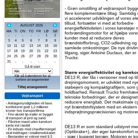
- Grøn omstilling af vejtransport bygg
flere komplementære tiltag. Samtidig
vi accelererer udviklingen af vores ele
tilbud, fortsætter vi med at forbedre
AUGUST 2026
energieffektiviteten i vores køretøjer
MA
TI
ON
TO
FR
LØ
SØ
forbrændingsmotor for at hjælpe vore
1
2
-
-
-
-
-
kunder med at reducere deres
3
4
5
6
7
8
9
brændstofforbrug, CO2-udledning og
10
11
12
13
14
15
16
samlede omkostninger. De nye drivli
17
18
19
20
21
22
23
tilgang, siger Antoine Duclaux, der er
24
25
26
27
28
29
30
Trucks.
31
-
-
-
-
-
-
Gå til start
Større energieffektivitet og køreko
Klik på kalenderen for at
DE13 R, der fås i versioner med op t
sortere arrangementer
drejningsmoment, er udviklet med nye
støbejern og kompaktgrafitjern, som 
Tilføj arrangement
holdbarhed. Renault Trucks fremhæve
Vejtransport
tekniske forbedringer, der er designet
reducere energitab. Det maksimale cy
-
Anklagemyndigheden vil have
nyt brændstofsystem med en ekstern
konfiskeret godt 1,2 millioner
kroner hos transportfirma
indsprøjtningspræcisionen og motorens
-
Fire-akslet tip-trailer er bygget
til transport af jord og sand
-
Påvirket mand uden kørekort
kørte ind i lastbil
DE13 R er som standard udstyret me
-
En indsats mod chaufførmangel
(Optibrake+), der øger kørekomfort og
skal inddrages i totalberedskabet
- især i kuperet terræn. Motoren er
-
Bestanden er vokset med 9,3