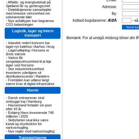
Email:
-
Affalds- og energiselskab på
Sjælland får ny genbrugschef
Adresse:
-
Delebilstjeneste samarbejder
med kinesisk virksomhed om
By:
selvkørende biler
Indtast bogstaverne:
ÆØÅ
- så
-
Nye asfalttyper kan begrænse
CO2-belastningen
Logistik, lager og intern
transport
Bemærk: For at undgå misbrug bliver din IP
-
Islandsk rederi-koncern har
taget nyt kølehus i Aarhus i brug
-
Lagerudlejning i Horsens er
årets største
-
Vækst får
sengetøjsvirksomhed til at leje
lager ved Horsens
-
Stor industrivirksomhed
investerer yderligere sit
distributionscenter i Rødekro
-
Fremtiden kan udløse langt
større krav til digital infrastruktur
Havne
-
Dansk entreprenør skal
ombygge kaj i Hamburg
-
Havnemand forlader sin post
efter 43 år
-
Esbjerg Havn investerede 748
millioner i 2025
-
Skibsfarten skal ikke være
kanal og skydeskive for
narkosmugling
-
Nye regler mod narkosmugling:
Transportnavne