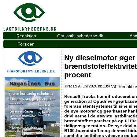
Redaktion
Om lastbilnyhederne.dk
Ann
Forsiden
Ny dieselmotor øger
brændstofeffektivitet
procent
Tirsdag 9. juni 2026 kl: 13:47
Af:
Redaktio
Renault Trucks har introduceret e
generation af Optidriver-gearkass
førerassistentsystemer til sine sine
de nye motorer og gearkasser har
drivlinerne i de nævnte lastbilmod
brændstofbesparelser på op til fi
tidligere generation. De nye drivl
B100-brændstoffer og dermed bidra
samtidig lastbilens ydeevne og kø