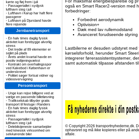
For maksimal energibesparelse og prod
kørte og fløj frem i juli
også en Smart Racer2-version med he
-
Passagertallet i sydjysk
lufthavn steg i juli
forbedringer:
-
Lufthavn i Karup har haft flere
passgerer
Forbedret aerodynamik
-
Lufthavn på Djursland havde
Optivision+
flere rejsende
Dæk med lav rullemodstand
Jernbanetransport
Avanceret forudseende styring a
-
En halv times daglig fysisk
aktivitet kan forebygge alvorlig
stress
Lastbilerne er desuden udstyret med f
-
Det tredie af 89 elementer er
kørselsforhold, herunder Smart Steeri
sejlet på plads
-
Årets andet kvartal havde en
integrerer førerassistentsystemer, de
positiv indtjeningvækst
samt automatisk tilpasse afstanden til
-
Kontrakt om overhalingsspor
ved Kalvebod i København er
underskrevet
-
Politiet søger fortsat vidner og
videoovervågning
Persontransport
-
Unge kan rejse billigere ved at
vælge en passende billetløsning
-
Trafikselskab tilbyder gratis
transport til festuge i Randers
-
En halv times daglig fysisk
aktivitet kan forebygge alvorlig
stress
-
Passagertallet i sydjysk
lufthavn steg i juli
© Copyright 2026 transportnyhederne.dk. Den
-
Delebilstjeneste samarbejder
ophavsret og må ikke kopieres eller på an
med kinesisk virksomhed om
aftale.
selvkørende biler