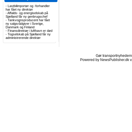
-
Lastbilimportør og -forhandler
har fået ny direktør
-
Affalds- og energiselskab på
Sjælland får ny genbrugschef
-
Tankvognsproducent har fået
ny salgsrådgiver i Sverige,
Danmark og Finland
-
Finansdirektør i lufthavn er død
-
Togselskab på Sjælland får ny
administrerende direktør
Gør transportnyhederne.
Powered by NewsPublisher.dk v