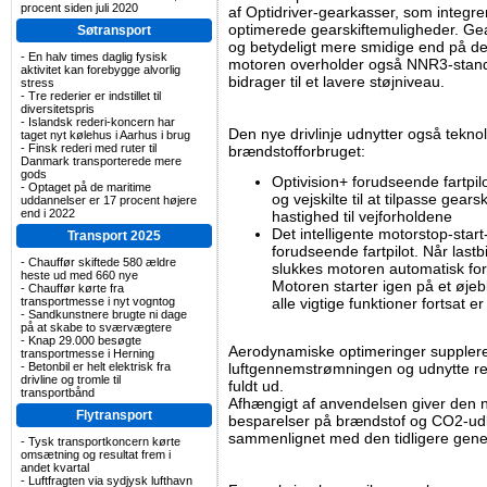
procent siden juli 2020
af Optidriver-gearkasser, som integre
optimerede gearskiftemuligheder. Gears
Søtransport
og betydeligt mere smidige end på de
-
En halv times daglig fysisk
motoren overholder også NNR3-standa
aktivitet kan forebygge alvorlig
bidrager til et lavere støjniveau.
stress
-
Tre rederier er indstillet til
diversitetspris
-
Islandsk rederi-koncern har
Den nye drivlinje udnytter også teknolo
taget nyt kølehus i Aarhus i brug
-
Finsk rederi med ruter til
brændstofforbruget:
Danmark transporterede mere
gods
Optivision+ forudseende fartpi
-
Optaget på de maritime
og vejskilte til at tilpasse gears
uddannelser er 17 procent højere
end i 2022
hastighed til vejforholdene
Det intelligente motorstop-sta
Transport 2025
forudseende fartpilot. Når lastb
-
Chauffør skiftede 580 ældre
slukkes motoren automatisk for
heste ud med 660 nye
Motoren starter igen på et øjebl
-
Chauffør kørte fra
transportmesse i nyt vogntog
alle vigtige funktioner fortsat er
-
Sandkunstnere brugte ni dage
på at skabe to sværvægtere
-
Knap 29.000 besøgte
Aerodynamiske optimeringer supplerer
transportmesse i Herning
-
Betonbil er helt elektrisk fra
luftgennemstrømningen og udnytte re
drivline og tromle til
fuldt ud.
transportbånd
Afhængigt af anvendelsen giver den 
Flytransport
besparelser på brændstof og CO2-udle
sammenlignet med den tidligere gene
-
Tysk transportkoncern kørte
omsætning og resultat frem i
andet kvartal
-
Luftfragten via sydjysk lufthavn