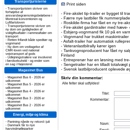
Transportjuristerne
Print siden
-
Transportjuristen skriver om
forhøjelse af
-
Fire-akslet tip-trailer er bygget til t
ansvarsbegrænsningsbeløbene i
-
Færre nye lastbiler fik nummerplader 
Montreal-konventionen og
-
Roskilde-firma har fået en ny tre-aksl
Luftfartsloven
-
Transportjuristerne skriver om
-
Fire-akslet gardintrailer med hæve-
ny dom om gyldigheden af
-
Esbjerg-vognmand fik 10 på en va
voldgiftsaftaler i rammeaftaler om
-
Vognmand har trukket maskintrailer 
transport
-
Retten frifandt både speditør og
-
Asfalt-trailer har automatisk rullepr
vognmand
-
Veteranlastbilrally kører igen
-
Ny dom om vedtagelse af
-
Tankvognsproducent har fået ny sal
CMR-loven ved national
vejstransport af gods
Finland
-
Udlejningstrailere var involveret
-
Entreprenør har en løsning med tre-ak
i færdselsuheld - og ender som
-
Sengetrailer har en tilladt totalvægt
en sag i Højesteret
-
Svensk lastbilproducent oplevede øg
Magasinet Bus
-
Magasinet Bus 6 - 2026 er
Skriv din kommentar:
udkommet
Alle felter skal udfyldes!
-
Magasinet Bus 5 - 2026 er
udkommet
-
Magasinet Bus 4 - 2026 er
Titel:
udkommet
-
Magasinet Bus 3 - 2026 er
Kommentar:
udkommet
-
Magasinet Bus 2 - 2026 er
udkommet
Energi, miljø og klima
-
Pantning nåede ny rekord i juli
Navn:
-
Danmark får to nye
havvindmølleparker