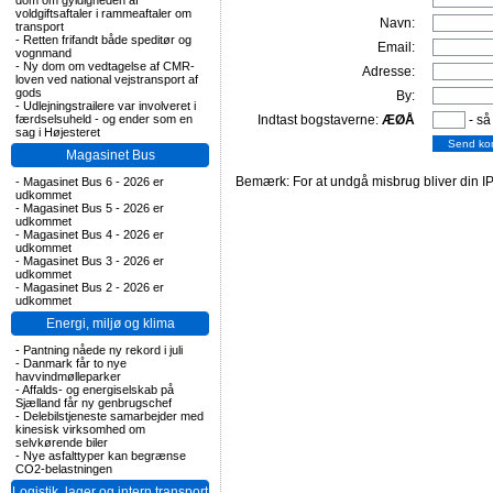
dom om gyldigheden af
voldgiftsaftaler i rammeaftaler om
Navn:
transport
-
Retten frifandt både speditør og
Email:
vognmand
-
Ny dom om vedtagelse af CMR-
Adresse:
loven ved national vejstransport af
gods
By:
-
Udlejningstrailere var involveret i
færdselsuheld - og ender som en
Indtast bogstaverne:
ÆØÅ
- så
sag i Højesteret
Magasinet Bus
Bemærk: For at undgå misbrug bliver din IP
-
Magasinet Bus 6 - 2026 er
udkommet
-
Magasinet Bus 5 - 2026 er
udkommet
-
Magasinet Bus 4 - 2026 er
udkommet
-
Magasinet Bus 3 - 2026 er
udkommet
-
Magasinet Bus 2 - 2026 er
udkommet
Energi, miljø og klima
-
Pantning nåede ny rekord i juli
-
Danmark får to nye
havvindmølleparker
-
Affalds- og energiselskab på
Sjælland får ny genbrugschef
-
Delebilstjeneste samarbejder med
kinesisk virksomhed om
selvkørende biler
-
Nye asfalttyper kan begrænse
CO2-belastningen
Logistik, lager og intern transport