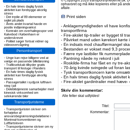
© Copyright 2026 transportnyhederne.dk. Den
ophavsret og må ikke kopieres eller på an
-
En halv times daglig fysisk
aftale.
aktivitet kan forebygge alvorlig
stress
Print siden
-
Det tredie af 89 elementer er
sejlet på plads
-
Årets andet kvartal havde en
-
Anklagemyndigheden vil have konfisk
positiv indtjeningvækst
transportfirma
-
Kontrakt om overhalingsspor ved
Kalvebod i København er
-
Fire-akslet tip-trailer er bygget til t
underskrevet
-
Påvirket mand uden kørekort kørte in
-
Politiet søger fortsat vidner og
-
En indsats mod chaufførmangel skal
videoovervågning
-
Bestanden er vokset med 9,3 procent
Persontransport
-
Færre nye lastbiler fik nummerplader 
-
Unge kan rejse billigere ved at
-
Pantning nåede ny rekord i juli
vælge en passende billetløsning
-
Roskilde-firma har fået en ny tre-aksl
-
Trafikselskab tilbyder gratis
-
70-årig kvinde svingede ud foran las
transport til festuge i Randers
-
En halv times daglig fysisk
-
Tysk transportkoncern kørte omsætni
aktivitet kan forebygge alvorlig
-
En halv times daglig fysisk aktivitet
stress
-
Fire-akslet gardintrailer med hæve-
-
Passagertallet i sydjysk lufthavn
steg i juli
-
Delebilstjeneste samarbejder med
Skriv din kommentar:
kinesisk virksomhed om
Alle felter skal udfyldes!
selvkørende biler
Transportjuristerne
Titel:
-
Transportjuristen skriver om
Kommentar:
forhøjelse af
ansvarsbegrænsningsbeløbene i
Montreal-konventionen og
Luftfartsloven
-
Transportjuristerne skriver om ny