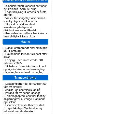
-
Islandsk rederi-koncern har taget
nyt kølehus i Aarhus i brug
-
Lagerudlejning i Horsens er årets
største
-
Vækst får sengetøjsvirksomhed
til at leje lager ved Horsens
-
Stor industrivirksomhed
investerer yderligere sit
distributionscenter i Rødekro
-
Fremtiden kan udløse langt større
krav til digital infrastruktur
Havne
-
Dansk entreprenør skal ombygge
kaj i Hamburg
-
Havnemand forlader sin post efter
43 år
-
Esbjerg Havn investerede 748
millioner i 2025
-
Skibsfarten skal ikke være kanal
og skydeskive for narkosmugling
-
Nye regler mod narkosmugling:
Transportnavne
-
Lastbilimportør og -forhandler har
fået ny direktør
-
Affalds- og energiselskab på
Sjælland får ny genbrugschef
-
Tankvognsproducent har fået ny
salgsrådgiver i Sverige, Danmark
og Finland
-
Finansdirektør i lufthavn er død
-
Togselskab på Sjælland får ny
administrerende direktør