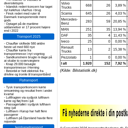
diversitetspris
Volvo
668
26
3,89 %
-
Islandsk rederi-koncern har taget
Trucks
nyt kølehus i Aarhus i brug
Scania
645
26
4,03 %
-
Finsk rederi med ruter til
Danmark transporterede mere
Mercedes-
gods
283
59
20,85 %
Benz
-
Optaget på de maritime
uddannelser er 17 procent højere
MAN
251
35
13,94 %
end i 2022
DAF
35
4
11,43 %
Transport 2025
Iveco
25
0
0,00 %
-
Chauffør skiftede 580 ældre
heste ud med 660 nye
Renault
13
2
15,38 %
-
Chauffør kørte fra
Trucks
transportmesse i nyt vogntog
-
Sandkunstnere brugte ni dage på
Pezzolato
1
0
0,00 %
at skabe to sværvægtere
I alt
1.920
152
7,92 %
-
Knap 29.000 besøgte
transportmesse i Herning
(Kilde: Bilstatistik.dk)
-
Betonbil er helt elektrisk fra
drivline og tromle til transportbånd
Flytransport
-
Tysk transportkoncern kørte
omsætning og resultat frem i andet
kvartal
-
Luftfragten via sydjysk lufthavn
kørte og fløj frem i juli
-
Passagertallet i sydjysk lufthavn
steg i juli
-
Lufthavn i Karup har haft flere
passgerer
-
Lufthavn på Djursland havde flere
rejsende
Jernbanetransport