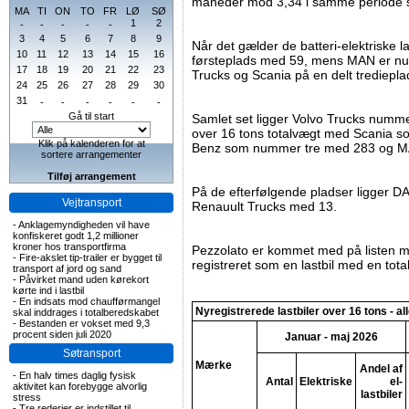
måneder mod 3,34 i samme periode si
MA
TI
ON
TO
FR
LØ
SØ
1
2
-
-
-
-
-
3
4
5
6
7
8
9
Når det gælder de batteri-elektriske 
10
11
12
13
14
15
16
førsteplads med 59, mens MAN er num
17
18
19
20
21
22
23
Trucks og Scania på en delt trediepl
24
25
26
27
28
29
30
31
-
-
-
-
-
-
Gå til start
Samlet set ligger Volvo Trucks numme
over 16 tons totalvægt med Scania 
Klik på kalenderen for at
Benz som nummer tre med 283 og M
sortere arrangementer
Tilføj arrangement
På de efterfølgende pladser ligger 
Vejtransport
Renauult Trucks med 13.
-
Anklagemyndigheden vil have
konfiskeret godt 1,2 millioner
kroner hos transportfirma
Pezzolato er kommet med på listen me
-
Fire-akslet tip-trailer er bygget til
registreret som en lastbil med en tota
transport af jord og sand
-
Påvirket mand uden kørekort
kørte ind i lastbil
-
En indsats mod chaufførmangel
Nyregistrerede lastbiler over 16 tons - all
skal inddrages i totalberedskabet
-
Bestanden er vokset med 9,3
procent siden juli 2020
Januar - maj 2026
Søtransport
Mærke
Andel af
-
En halv times daglig fysisk
Antal
Elektriske
el-
aktivitet kan forebygge alvorlig
lastbiler
stress
-
Tre rederier er indstillet til