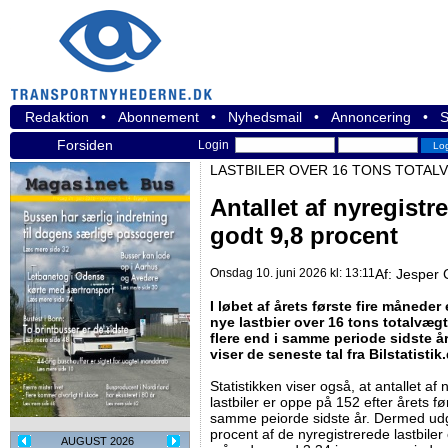
Redaktion
•
Abonnement
•
Nyhedsmail
•
Annoncering
•
S
Forsiden
Login
LASTBILER OVER 16 TONS TOTAL
Antallet af nyregistr
godt 9,8 procent
Onsdag 10. juni 2026 kl: 13:11
Af:
Jesper 
I løbet af årets første fire måneder
nye lastbier over 16 tons totalvægt
flere end i samme periode sidste år,
viser de seneste tal fra Bilstatistik
Statistikken viser også, at antallet af 
lastbiler er oppe på 152 efter årets f
samme peiorde sidste år. Dermed udgjo
procent af de nyregistrerede lastbiler 
AUGUST 2026