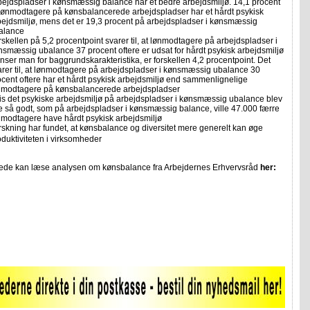
bejdspladser i kønsmæssig balance har et bedre arbejdsmiljø. 14,1 procent
 lønmodtagere på kønsbalancerede arbejdspladser har et hårdt psykisk
bejdsmiljø, mens det er 19,3 procent på arbejdspladser i kønsmæssig
alance
rskellen på 5,2 procentpoint svarer til, at lønmodtagere på arbejdspladser i
nsmæssig ubalance 37 procent oftere er udsat for hårdt psykisk arbejdsmiljø
nser man for baggrundskarakteristika, er forskellen 4,2 procentpoint. Det
arer til, at lønmodtagere på arbejdspladser i kønsmæssig ubalance 30
ocent oftere har et hårdt psykisk arbejdsmiljø end sammenlignelige
nmodtagere på kønsbalancerede arbejdspladser
is det psykiske arbejdsmiljø på arbejdspladser i kønsmæssig ubalance blev
ge så godt, som på arbejdspladser i kønsmæssig balance, ville 47.000 færre
nmodtagere have hårdt psykisk arbejdsmiljø
rskning har fundet, at kønsbalance og diversitet mere generelt kan øge
oduktiviteten i virksomheder
rede kan læse analysen om kønsbalance fra Arbejdernes Erhvervsråd
her: