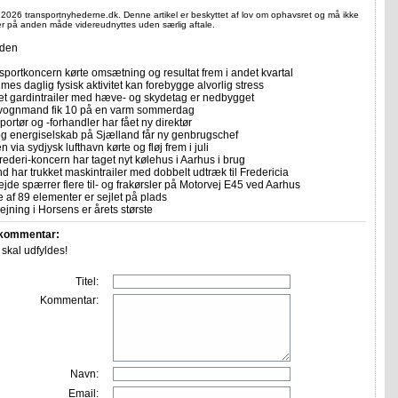
 2026 transportnyhederne.dk. Denne artikel er beskyttet af lov om ophavsret og må ikke
ler på anden måde videreudnyttes uden særlig aftale.
iden
sportkoncern kørte omsætning og resultat frem i andet kvartal
imes daglig fysisk aktivitet kan forebygge alvorlig stress
let gardintrailer med hæve- og skydetag er nedbygget
vognmand fik 10 på en varm sommerdag
portør og -forhandler har fået ny direktør
 og energiselskab på Sjælland får ny genbrugschef
n via sydjysk lufthavn kørte og fløj frem i juli
rederi-koncern har taget nyt kølehus i Aarhus i brug
 har trukket maskintrailer med dobbelt udtræk til Fredericia
ejde spærrer flere til- og frakørsler på Motorvej E45 ved Aarhus
e af 89 elementer er sejlet på plads
jning i Horsens er årets største
 kommentar:
r skal udfyldes!
Titel:
Kommentar:
Navn:
Email: