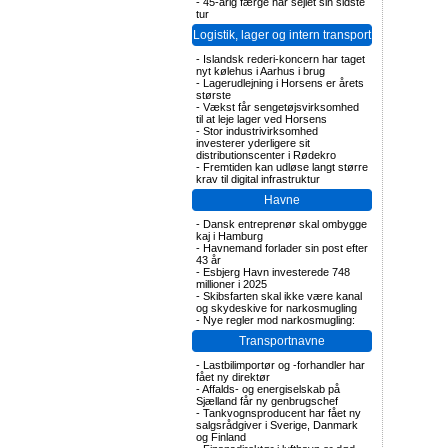
-
45-årig færge har sejlet sin sidste
tur
Logistik, lager og intern transport
-
Islandsk rederi-koncern har taget
nyt kølehus i Aarhus i brug
-
Lagerudlejning i Horsens er årets
største
-
Vækst får sengetøjsvirksomhed
til at leje lager ved Horsens
-
Stor industrivirksomhed
investerer yderligere sit
distributionscenter i Rødekro
-
Fremtiden kan udløse langt større
krav til digital infrastruktur
Havne
-
Dansk entreprenør skal ombygge
kaj i Hamburg
-
Havnemand forlader sin post efter
43 år
-
Esbjerg Havn investerede 748
millioner i 2025
-
Skibsfarten skal ikke være kanal
og skydeskive for narkosmugling
-
Nye regler mod narkosmugling:
Transportnavne
-
Lastbilimportør og -forhandler har
fået ny direktør
-
Affalds- og energiselskab på
Sjælland får ny genbrugschef
-
Tankvognsproducent har fået ny
salgsrådgiver i Sverige, Danmark
og Finland