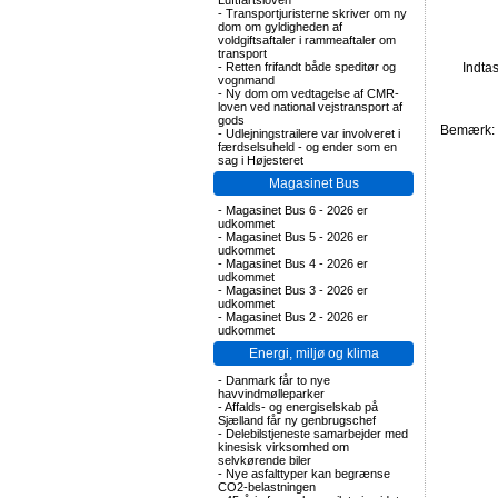
Luftfartsloven
-
Transportjuristerne skriver om ny
dom om gyldigheden af
voldgiftsaftaler i rammeaftaler om
transport
-
Retten frifandt både speditør og
Indta
vognmand
-
Ny dom om vedtagelse af CMR-
loven ved national vejstransport af
gods
Bemærk: F
-
Udlejningstrailere var involveret i
færdselsuheld - og ender som en
sag i Højesteret
Magasinet Bus
-
Magasinet Bus 6 - 2026 er
udkommet
-
Magasinet Bus 5 - 2026 er
udkommet
-
Magasinet Bus 4 - 2026 er
udkommet
-
Magasinet Bus 3 - 2026 er
udkommet
-
Magasinet Bus 2 - 2026 er
udkommet
Energi, miljø og klima
-
Danmark får to nye
havvindmølleparker
-
Affalds- og energiselskab på
Sjælland får ny genbrugschef
-
Delebilstjeneste samarbejder med
kinesisk virksomhed om
selvkørende biler
-
Nye asfalttyper kan begrænse
CO2-belastningen