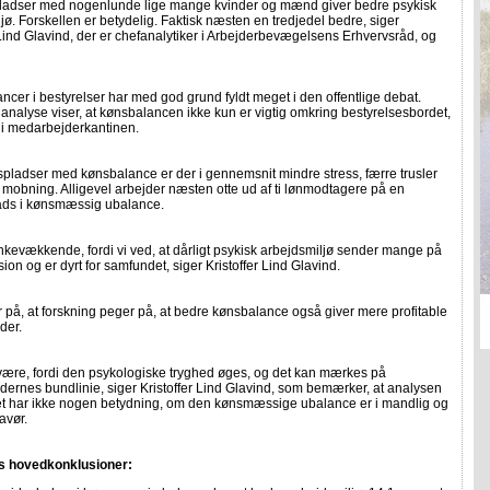
pladser med nogenlunde lige mange kvinder og mænd giver bedre psykisk
jø. Forskellen er betydelig. Faktisk næsten en tredjedel bedre, siger
 Lind Glavind, der er chefanalytiker i Arbejderbevægelsens Erhvervsråd, og
ncer i bestyrelser har med god grund fyldt meget i den offentlige debat.
analyse viser, at kønsbalancen ikke kun er vigtig omkring bestyrelsesbordet,
i medarbejderkantinen.
pladser med kønsbalance er der i gennemsnit mindre stress, færre trusler
mobning. Alligevel arbejder næsten otte ud af ti lønmodtagere på en
ads i kønsmæssig ubalance.
ankevækkende, fordi vi ved, at dårligt psykisk arbejdsmiljø sender mange på
sion og er dyrt for samfundet, siger Kristoffer Lind Glavind.
på, at forskning peger på, at bedre kønsbalance også giver mere profitable
der.
 være, fordi den psykologiske tryghed øges, og det kan mærkes på
ernes bundlinie, siger Kristoffer Lind Glavind, som bemærker, at analysen
 det har ikke nogen betydning, om den kønsmæssige ubalance er i mandlig og
avør.
s hovedkonklusioner: