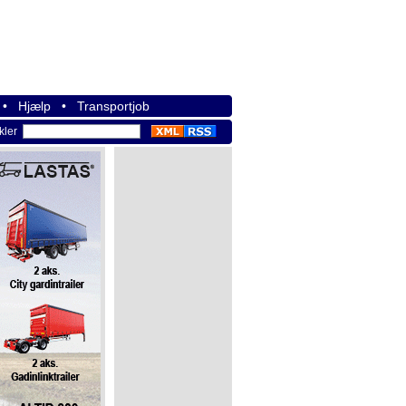
•
Hjælp
•
Transportjob
ikler