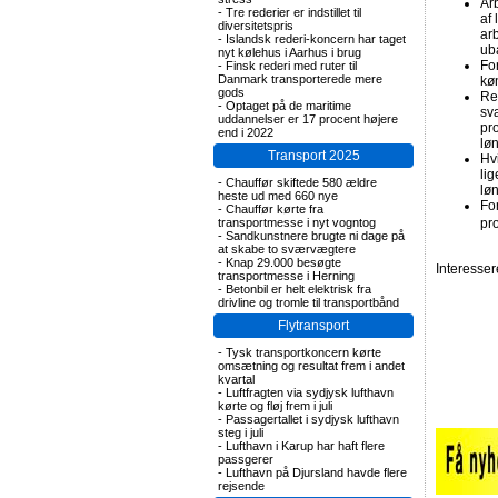
Ar
-
Tre rederier er indstillet til
af
diversitetspris
ar
-
Islandsk rederi-koncern har taget
ub
nyt kølehus i Aarhus i brug
Fo
-
Finsk rederi med ruter til
Danmark transporterede mere
kø
gods
Re
-
Optaget på de maritime
sv
uddannelser er 17 procent højere
pr
end i 2022
lø
Transport 2025
Hv
li
-
Chauffør skiftede 580 ældre
lø
heste ud med 660 nye
Fo
-
Chauffør kørte fra
transportmesse i nyt vogntog
pr
-
Sandkunstnere brugte ni dage på
at skabe to sværvægtere
-
Knap 29.000 besøgte
Interesse
transportmesse i Herning
-
Betonbil er helt elektrisk fra
drivline og tromle til transportbånd
Flytransport
-
Tysk transportkoncern kørte
omsætning og resultat frem i andet
kvartal
-
Luftfragten via sydjysk lufthavn
kørte og fløj frem i juli
-
Passagertallet i sydjysk lufthavn
steg i juli
-
Lufthavn i Karup har haft flere
passgerer
-
Lufthavn på Djursland havde flere
rejsende