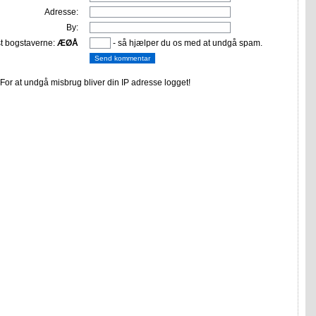
Adresse:
By:
st bogstaverne:
ÆØÅ
- så hjælper du os med at undgå spam.
or at undgå misbrug bliver din IP adresse logget!