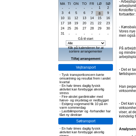
- Arbejds
MA
TI
ON
TO
FR
LØ
SØ
arbejdsmil
1
2
-
-
-
-
-
Kristoffer
3
4
5
6
7
9
8
fortsætter:
10
11
12
13
14
15
16
17
18
19
20
21
22
23
- Kønsbala
24
25
26
27
28
29
30
Vores nye 
31
-
-
-
-
-
-
men også 
Gå til start
Klik på kalenderen for at
På arbejds
sortere arrangementer
og mindre 
arbejdspl
Tilføj arrangement
Vejtransport
- Det er t
førtidspen
-
Tysk transportkoncern kørte
omsætning og resultat frem i andet
kvartal
-
En halv times daglig fysisk
Han peger 
aktivitet kan forebygge alvorlig
virksomhe
stress
-
Fire-akslet gardintrailer med
hæve- og skydetag er nedbygget
- Det kan
-
Esbjerg-vognmand fik 10 på en
varm sommerdag
virksomhed
-
Lastbilimportør og -forhandler har
viser, at
fået ny direktør
kvindelig f
Søtransport
-
En halv times daglig fysisk
Analysen
aktivitet kan forebygge alvorlig
stress