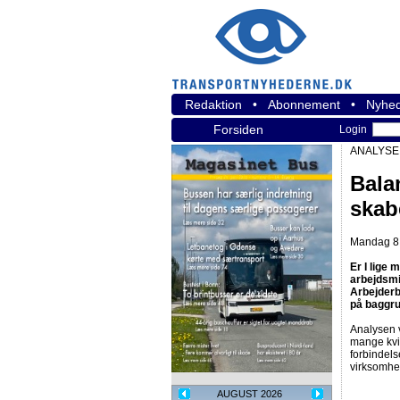
Redaktion
•
Abonnement
•
Nyhed
Forsiden
Login
ANALYSE
Bala
skab
Mandag 8. 
Er I lige
arbejdsmi
Arbejderb
på baggru
Analysen v
mange kvi
forbindel
virksomhe
AUGUST 2026