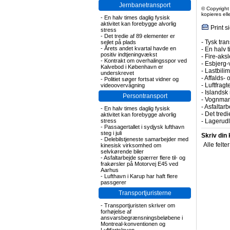
Jernbanetransport
© Copyright
kopieres el
-
En halv times daglig fysisk
aktivitet kan forebygge alvorlig
Print s
stress
-
Det tredie af 89 elementer er
-
Tysk tran
sejlet på plads
-
Årets andet kvartal havde en
-
En halv t
positiv indtjeningvækst
-
Fire-aks
-
Kontrakt om overhalingsspor ved
-
Esbjerg-
Kalvebod i København er
-
Lastbilim
underskrevet
-
Affalds-
-
Politiet søger fortsat vidner og
-
Luftfragte
videoovervågning
-
Islandsk 
Persontransport
-
Vognmand
-
Asfaltarb
-
En halv times daglig fysisk
-
Det tredi
aktivitet kan forebygge alvorlig
stress
-
Lagerudle
-
Passagertallet i sydjysk lufthavn
steg i juli
Skriv din
-
Delebilstjeneste samarbejder med
Alle felte
kinesisk virksomhed om
selvkørende biler
-
Asfaltarbejde spærrer flere til- og
frakørsler på Motorvej E45 ved
Aarhus
-
Lufthavn i Karup har haft flere
passgerer
Transportjuristerne
-
Transportjuristen skriver om
forhøjelse af
ansvarsbegrænsningsbeløbene i
Montreal-konventionen og