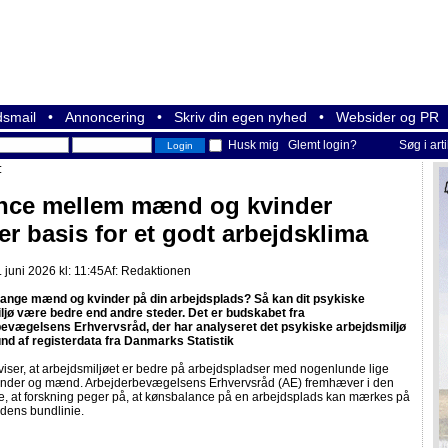
smail
•
Annoncering
•
Skriv din egen nyhed
•
Websider og PR
Husk mig
Glemt login?
Søg i art
:
nce mellem mænd og kvinder
er basis for et godt arbejdsklima
juni 2026 kl: 11:45
Af:
Redaktionen
 mange mænd og kvinder på din arbejdsplads? Så kan dit psykiske
ljø være bedre end andre steder. Det er budskabet fra
evægelsens Erhvervsråd, der har analyseret det psykiske arbejdsmiljø
nd af registerdata fra Danmarks Statistik
iser, at arbejdsmiljøet er bedre på arbejdspladser med nogenlunde lige
nder og mænd. Arbejderbevægelsens Erhvervsråd (AE) fremhæver i den
se, at forskning peger på, at kønsbalance på en arbejdsplads kan mærkes på
dens bundlinie.