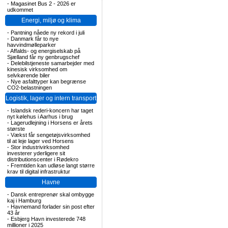
-
Magasinet Bus 2 - 2026 er
udkommet
Energi, miljø og klima
-
Pantning nåede ny rekord i juli
-
Danmark får to nye
havvindmølleparker
-
Affalds- og energiselskab på
Sjælland får ny genbrugschef
-
Delebilstjeneste samarbejder med
kinesisk virksomhed om
selvkørende biler
-
Nye asfalttyper kan begrænse
CO2-belastningen
Logistik, lager og intern transport
-
Islandsk rederi-koncern har taget
nyt kølehus i Aarhus i brug
-
Lagerudlejning i Horsens er årets
største
-
Vækst får sengetøjsvirksomhed
til at leje lager ved Horsens
-
Stor industrivirksomhed
investerer yderligere sit
distributionscenter i Rødekro
-
Fremtiden kan udløse langt større
krav til digital infrastruktur
Havne
-
Dansk entreprenør skal ombygge
kaj i Hamburg
-
Havnemand forlader sin post efter
43 år
-
Esbjerg Havn investerede 748
millioner i 2025