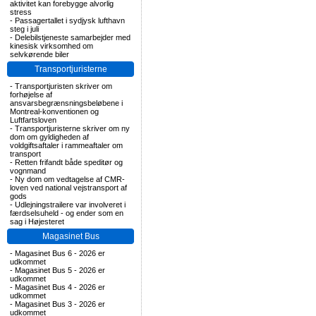
aktivitet kan forebygge alvorlig
stress
-
Passagertallet i sydjysk lufthavn
steg i juli
-
Delebilstjeneste samarbejder med
kinesisk virksomhed om
selvkørende biler
Transportjuristerne
-
Transportjuristen skriver om
forhøjelse af
ansvarsbegrænsningsbeløbene i
Montreal-konventionen og
Luftfartsloven
-
Transportjuristerne skriver om ny
dom om gyldigheden af
voldgiftsaftaler i rammeaftaler om
transport
-
Retten frifandt både speditør og
vognmand
-
Ny dom om vedtagelse af CMR-
loven ved national vejstransport af
gods
-
Udlejningstrailere var involveret i
færdselsuheld - og ender som en
sag i Højesteret
Magasinet Bus
-
Magasinet Bus 6 - 2026 er
udkommet
-
Magasinet Bus 5 - 2026 er
udkommet
-
Magasinet Bus 4 - 2026 er
udkommet
-
Magasinet Bus 3 - 2026 er
udkommet