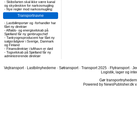
-
Skibsfarten skal ikke være kanal
og skydeskive for narkosmugling
-
Nye regler mod narkosmugling:
Transportnavne
-
Lastbilimportør og -forhandler har
fået ny direktør
-
Affalds- og energiselskab på
Sjælland får ny genbrugschef
-
Tankvognsproducent har fået ny
salgsrådgiver i Sverige, Danmark
og Finland
-
Finansdirektør i lufthavn er død
-
Togselskab på Sjælland får ny
administrerende direktør
Vejtransport
·
Lastbilnyhederne
·
Søtransport
·
Transport 2025
·
Flytransport
·
Je
Logistik, lager og inte
Gør transportnyhederne.
Powered by NewsPublisher.dk v