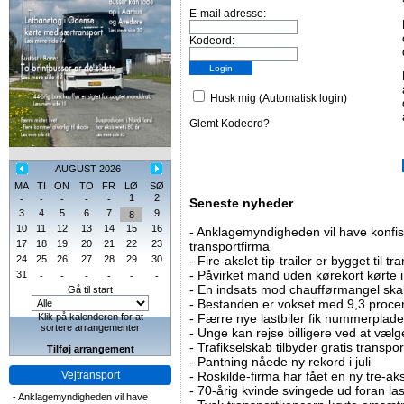
E-mail adresse:
Kodeord:
Husk mig (Automatisk login)
Glemt Kodeord?
AUGUST 2026
MA
TI
ON
TO
FR
LØ
SØ
1
2
-
-
-
-
-
Seneste nyheder
3
4
5
6
7
9
8
10
11
12
13
14
15
16
-
Anklagemyndigheden vil have konfisk
17
18
19
20
21
22
23
transportfirma
24
25
26
27
28
29
30
-
Fire-akslet tip-trailer er bygget til t
-
Påvirket mand uden kørekort kørte in
31
-
-
-
-
-
-
-
En indsats mod chaufførmangel skal
Gå til start
-
Bestanden er vokset med 9,3 procent
Klik på kalenderen for at
-
Færre nye lastbiler fik nummerplader 
sortere arrangementer
-
Unge kan rejse billigere ved at vælg
-
Trafikselskab tilbyder gratis transpor
Tilføj arrangement
-
Pantning nåede ny rekord i juli
Vejtransport
-
Roskilde-firma har fået en ny tre-aksl
-
70-årig kvinde svingede ud foran las
-
Anklagemyndigheden vil have