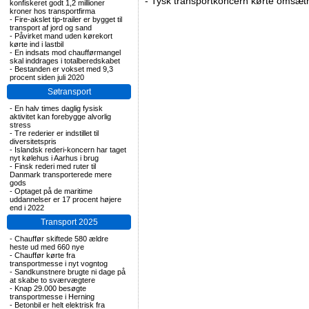
-
Tysk transportkoncern kørte omsætni
konfiskeret godt 1,2 millioner
kroner hos transportfirma
-
Fire-akslet tip-trailer er bygget til
transport af jord og sand
-
Påvirket mand uden kørekort
kørte ind i lastbil
-
En indsats mod chaufførmangel
skal inddrages i totalberedskabet
-
Bestanden er vokset med 9,3
procent siden juli 2020
Søtransport
-
En halv times daglig fysisk
aktivitet kan forebygge alvorlig
stress
-
Tre rederier er indstillet til
diversitetspris
-
Islandsk rederi-koncern har taget
nyt kølehus i Aarhus i brug
-
Finsk rederi med ruter til
Danmark transporterede mere
gods
-
Optaget på de maritime
uddannelser er 17 procent højere
end i 2022
Transport 2025
-
Chauffør skiftede 580 ældre
heste ud med 660 nye
-
Chauffør kørte fra
transportmesse i nyt vogntog
-
Sandkunstnere brugte ni dage på
at skabe to sværvægtere
-
Knap 29.000 besøgte
transportmesse i Herning
-
Betonbil er helt elektrisk fra