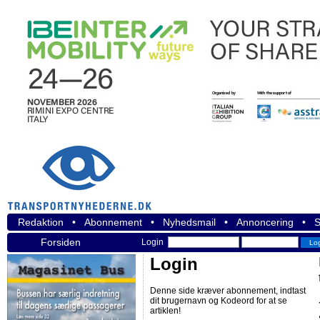
Redaktion
•
Abonnement
•
Nyhedsmail
•
Annoncering
•
S
Forsiden
Login
Login
Denne side kræver abonnement, indtast
dit brugernavn og Kodeord for at se
artiklen!