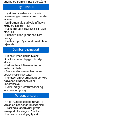
drivline og tromle til transportbånd
Flytransport
-
Tysk transportkoncern kørte
omsætning og resultat frem i andet
kvartal
-
Luftfragten via sydjysk lufthavn
kørte og fløj frem i juli
-
Passagertallet i sydjysk lufthavn
steg i juli
-
Lufthavn i Karup har haft flere
passgerer
-
Lufthavn på Djursland havde flere
rejsende
Jernbanetransport
-
En halv times daglig fysisk
aktivitet kan forebygge alvorlig
stress
-
Det tredie af 89 elementer er
sejlet på plads
-
Årets andet kvartal havde en
positiv indtjeningvækst
-
Kontrakt om overhalingsspor ved
Kalvebod i København er
underskrevet
-
Politiet søger fortsat vidner og
videoovervågning
Persontransport
-
Unge kan rejse billigere ved at
vælge en passende billetløsning
-
Trafikselskab tilbyder gratis
transport til festuge i Randers
-
En halv times daglig fysisk