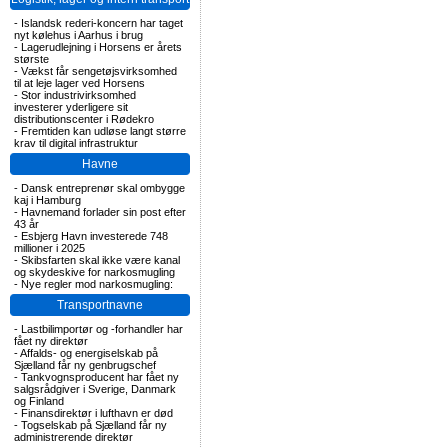
-
Islandsk rederi-koncern har taget
nyt kølehus i Aarhus i brug
-
Lagerudlejning i Horsens er årets
største
-
Vækst får sengetøjsvirksomhed
til at leje lager ved Horsens
-
Stor industrivirksomhed
investerer yderligere sit
distributionscenter i Rødekro
-
Fremtiden kan udløse langt større
krav til digital infrastruktur
Havne
-
Dansk entreprenør skal ombygge
kaj i Hamburg
-
Havnemand forlader sin post efter
43 år
-
Esbjerg Havn investerede 748
millioner i 2025
-
Skibsfarten skal ikke være kanal
og skydeskive for narkosmugling
-
Nye regler mod narkosmugling:
Transportnavne
-
Lastbilimportør og -forhandler har
fået ny direktør
-
Affalds- og energiselskab på
Sjælland får ny genbrugschef
-
Tankvognsproducent har fået ny
salgsrådgiver i Sverige, Danmark
og Finland
-
Finansdirektør i lufthavn er død
-
Togselskab på Sjælland får ny
administrerende direktør