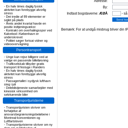
Adresse:
-
En halv times daglig fysisk
By:
aktivitet kan forebygge alvorlig
stress
Indtast bogstaverne:
ÆØÅ
- så
-
Det tredie af 89 elementer er
sejlet på plads
-
Årets andet kvartal havde en
positiv indtjeningvækst
Bemærk: For at undgå misbrug bliver din IP
-
Kontrakt om overhalingsspor ved
Kalvebod i København er
underskrevet
-
Politiet søger fortsat vidner og
videoovervågning
Persontransport
-
Unge kan rejse billigere ved at
vælge en passende billetløsning
-
Trafikselskab tilbyder gratis
transport til festuge i Randers
-
En halv times daglig fysisk
aktivitet kan forebygge alvorlig
stress
-
Passagertallet i sydjysk lufthavn
steg i juli
-
Delebilstjeneste samarbejder med
kinesisk virksomhed om
selvkørende biler
Transportjuristerne
-
Transportjuristen skriver om
forhøjelse af
ansvarsbegrænsningsbeløbene i
Montreal-konventionen og
Luftfartsloven
-
Transportjuristerne skriver om ny