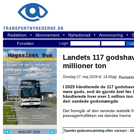
Redaktion
•
Abonnement
•
Nyhedsmail
•
Annoncering
•
S
Forsiden
Login
Landets 117 godshav
millioner ton
Onsdag 27. maj 2026 kl: 14:00
Af:
Redakti
I 2025 håndterede de 117 godshavne
mere gods, end de gjorde året før.
håndterede hver over 1 million ton
den samlede godsmængde
Det fremgår af den seneste statistik 
passagertrafikken via danske havne
Samlet godsomsætning efter vareart - 2
AUGUST 2026