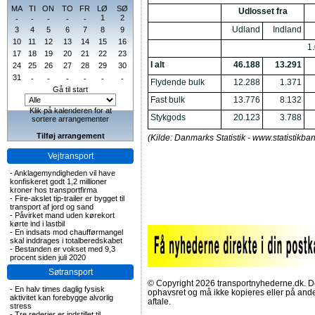
MA
TI
ON
TO
FR
LØ
SØ
Udlosset fra
1
2
-
-
-
-
-
Udland
Indland
3
4
5
6
7
8
9
10
11
12
13
14
15
16
1.
17
18
19
20
21
22
23
I alt
46.188
13.291
24
25
26
27
28
29
30
31
-
-
-
-
-
-
Flydende bulk
12.288
1.371
Gå til start
Fast bulk
13.776
8.132
Klik på kalenderen for at
Stykgods
20.123
3.788
sortere arrangementer
Tilføj arrangement
(Kilde: Danmarks Statistik - www.statistikb
Vejtransport
-
Anklagemyndigheden vil have
konfiskeret godt 1,2 millioner
kroner hos transportfirma
-
Fire-akslet tip-trailer er bygget til
transport af jord og sand
-
Påvirket mand uden kørekort
kørte ind i lastbil
-
En indsats mod chaufførmangel
skal inddrages i totalberedskabet
-
Bestanden er vokset med 9,3
procent siden juli 2020
Søtransport
© Copyright 2026 transportnyhederne.dk. Den
-
En halv times daglig fysisk
ophavsret og må ikke kopieres eller på an
aktivitet kan forebygge alvorlig
aftale.
stress
-
Tre rederier er indstillet til