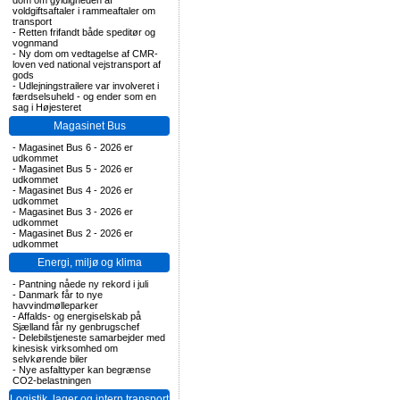
dom om gyldigheden af
voldgiftsaftaler i rammeaftaler om
transport
-
Retten frifandt både speditør og
vognmand
-
Ny dom om vedtagelse af CMR-
loven ved national vejstransport af
gods
-
Udlejningstrailere var involveret i
færdselsuheld - og ender som en
sag i Højesteret
Magasinet Bus
-
Magasinet Bus 6 - 2026 er
udkommet
-
Magasinet Bus 5 - 2026 er
udkommet
-
Magasinet Bus 4 - 2026 er
udkommet
-
Magasinet Bus 3 - 2026 er
udkommet
-
Magasinet Bus 2 - 2026 er
udkommet
Energi, miljø og klima
-
Pantning nåede ny rekord i juli
-
Danmark får to nye
havvindmølleparker
-
Affalds- og energiselskab på
Sjælland får ny genbrugschef
-
Delebilstjeneste samarbejder med
kinesisk virksomhed om
selvkørende biler
-
Nye asfalttyper kan begrænse
CO2-belastningen
Logistik, lager og intern transport