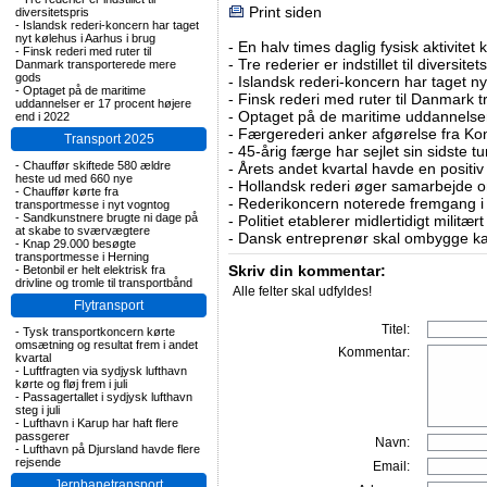
Print siden
diversitetspris
-
Islandsk rederi-koncern har taget
nyt kølehus i Aarhus i brug
-
En halv times daglig fysisk aktivitet
-
Finsk rederi med ruter til
-
Tre rederier er indstillet til diversitet
Danmark transporterede mere
gods
-
Islandsk rederi-koncern har taget ny
-
Optaget på de maritime
-
Finsk rederi med ruter til Danmark
uddannelser er 17 procent højere
-
Optaget på de maritime uddannelser
end i 2022
-
Færgerederi anker afgørelse fra Ko
Transport 2025
-
45-årig færge har sejlet sin sidste tu
-
Chauffør skiftede 580 ældre
-
Årets andet kvartal havde en positiv
heste ud med 660 nye
-
Hollandsk rederi øger samarbejde om
-
Chauffør kørte fra
-
Rederikoncern noterede fremgang i f
transportmesse i nyt vogntog
-
Sandkunstnere brugte ni dage på
-
Politiet etablerer midlertidigt militæ
at skabe to sværvægtere
-
Dansk entreprenør skal ombygge ka
-
Knap 29.000 besøgte
transportmesse i Herning
Skriv din kommentar:
-
Betonbil er helt elektrisk fra
drivline og tromle til transportbånd
Alle felter skal udfyldes!
Flytransport
Titel:
-
Tysk transportkoncern kørte
omsætning og resultat frem i andet
Kommentar:
kvartal
-
Luftfragten via sydjysk lufthavn
kørte og fløj frem i juli
-
Passagertallet i sydjysk lufthavn
steg i juli
-
Lufthavn i Karup har haft flere
passgerer
Navn:
-
Lufthavn på Djursland havde flere
rejsende
Email:
Jernbanetransport