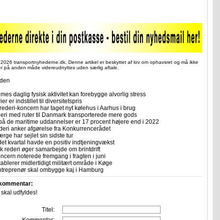
 2026 transportnyhederne.dk. Denne artikel er beskyttet af lov om ophavsret og må ikke
ler på anden måde videreudnyttes uden særlig aftale.
iden
imes daglig fysisk aktivitet kan forebygge alvorlig stress
er er indstillet til diversitetspris
rederi-koncern har taget nyt kølehus i Aarhus i brug
deri med ruter til Danmark transporterede mere gods
på de maritime uddannelser er 17 procent højere end i 2022
eri anker afgørelse fra Konkurrencerådet
ærge har sejlet sin sidste tur
et kvartal havde en positiv indtjeningvækst
k rederi øger samarbejde om brintdrift
ncern noterede fremgang i fragten i juni
etablerer midlertidigt militært område i Køge
treprenør skal ombygge kaj i Hamburg
 kommentar:
r skal udfyldes!
Titel:
Kommentar: