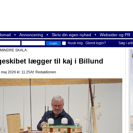
smail
•
Annoncering
•
Skriv din egen nyhed
•
Websider og PR
Husk mig
Glemt login?
Søg i art
 MINDRE SKALA:
eskibet lægger til kaj i Billund
 maj 2026 kl: 11:25
Af:
Redaktionen