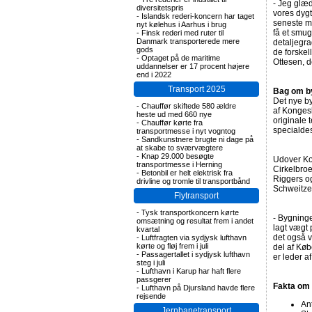
- Jeg glæde
diversitetspris
vores dyg
-
Islandsk rederi-koncern har taget
seneste ma
nyt kølehus i Aarhus i brug
få et smug
-
Finsk rederi med ruter til
Danmark transporterede mere
detaljegr
gods
de forskel
-
Optaget på de maritime
Ottesen, d
uddannelser er 17 procent højere
end i 2022
Transport 2025
Bag om b
Det nye by
-
Chauffør skiftede 580 ældre
af Konges
heste ud med 660 nye
originale 
-
Chauffør kørte fra
specialdes
transportmesse i nyt vogntog
-
Sandkunstnere brugte ni dage på
at skabe to sværvægtere
-
Knap 29.000 besøgte
Udover Ko
transportmesse i Herning
Cirkelbroe
-
Betonbil er helt elektrisk fra
Riggers o
drivline og tromle til transportbånd
Schweitze
Flytransport
-
Tysk transportkoncern kørte
- Bygning
omsætning og resultat frem i andet
lagt vægt 
kvartal
det også v
-
Luftfragten via sydjysk lufthavn
kørte og fløj frem i juli
del af Kø
-
Passagertallet i sydjysk lufthavn
er leder a
steg i juli
-
Lufthavn i Karup har haft flere
passgerer
Fakta om 
-
Lufthavn på Djursland havde flere
rejsende
An
Jernbanetransport