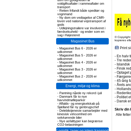
dom om gyldigheden af
voldgiftsaftaler i rammeaftaler om
transport
-
Retten frifandt både speditør og
vognmand
-
Ny dom om vedtagelse af CMR-
loven ved national vejstransport af
gods
-
Udlejningstrailere var involveret i
færdselsuheld - og ender som en
sag i Højesteret
© Copyright
kopieres el
Magasinet Bus
Print s
-
Magasinet Bus 6 - 2026 er
udkommet
-
Magasinet Bus 5 - 2026 er
-
En halv t
udkommet
-
Tre rederi
-
Magasinet Bus 4 - 2026 er
-
Islandsk 
udkommet
-
Finsk re
-
Magasinet Bus 3 - 2026 er
-
Optaget 
udkommet
-
Færgered
-
Magasinet Bus 2 - 2026 er
udkommet
-
45-årig f
-
Årets and
Energi, miljø og klima
-
Hollands
-
Rederiko
-
Pantning nåede ny rekord i juli
-
Danmark får to nye
-
Politiet 
havvindmølleparker
-
Dansk en
-
Affalds- og energiselskab på
Sjælland får ny genbrugschef
Skriv din
-
Delebilstjeneste samarbejder med
kinesisk virksomhed om
Alle felte
selvkørende biler
-
Nye asfalttyper kan begrænse
CO2-belastningen
Logistik, lager og intern transport