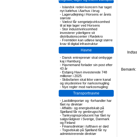
-
Islandsk rederi-koncern har taget
nyt kølehus i Aarhus i brug
-
Lagerudlejning i Horsens er årets
største
-
Vækst får sengetøjsvirksomhed
til at leje lager ved Horsens
-
Stor industrivirksomhed
investerer yderligere sit
distributionscenter i Rødekro
-
Fremtiden kan udløse langt større
krav til digital infrastruktur
Havne
Indta
-
Dansk entreprenør skal ombygge
kaj i Hamburg
-
Havnemand forlader sin post efter
43 år
Bemærk: F
-
Esbjerg Havn investerede 748
millioner i 2025
-
Skibsfarten skal ikke være kanal
og skydeskive for narkosmugling
-
Nye regler mod narkosmugling:
Transportnavne
-
Lastbilimportør og -forhandler har
fået ny direktør
-
Affalds- og energiselskab på
Sjælland får ny genbrugschef
-
Tankvognsproducent har fået ny
salgsrådgiver i Sverige, Danmark
og Finland
-
Finansdirektør i lufthavn er død
-
Togselskab på Sjælland får ny
administrerende direktør