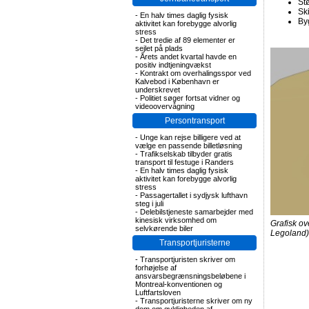
St
Ski
-
En halv times daglig fysisk
By
aktivitet kan forebygge alvorlig
stress
-
Det tredie af 89 elementer er
sejlet på plads
-
Årets andet kvartal havde en
positiv indtjeningvækst
-
Kontrakt om overhalingsspor ved
Kalvebod i København er
underskrevet
-
Politiet søger fortsat vidner og
videoovervågning
Persontransport
-
Unge kan rejse billigere ved at
vælge en passende billetløsning
-
Trafikselskab tilbyder gratis
transport til festuge i Randers
-
En halv times daglig fysisk
aktivitet kan forebygge alvorlig
stress
-
Passagertallet i sydjysk lufthavn
steg i juli
-
Delebilstjeneste samarbejder med
kinesisk virksomhed om
Grafisk ov
selvkørende biler
Legoland)
Transportjuristerne
-
Transportjuristen skriver om
forhøjelse af
ansvarsbegrænsningsbeløbene i
Montreal-konventionen og
Luftfartsloven
-
Transportjuristerne skriver om ny