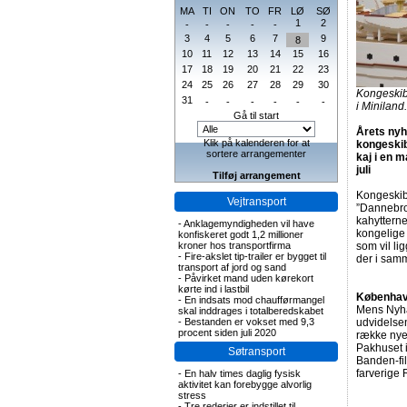
MA
TI
ON
TO
FR
LØ
SØ
1
2
-
-
-
-
-
3
4
5
6
7
9
8
10
11
12
13
14
15
16
17
18
19
20
21
22
23
24
25
26
27
28
29
30
Kongeskib
31
-
-
-
-
-
-
i Miniland
Gå til start
Årets nyhe
Klik på kalenderen for at
kongeskib
sortere arrangementer
kaj i en 
juli
Tilføj arrangement
Kongeskib
Vejtransport
”Dannebrog
kahyttern
-
Anklagemyndigheden vil have
kongelige 
konfiskeret godt 1,2 millioner
kroner hos transportfirma
som vil li
-
Fire-akslet tip-trailer er bygget til
der i samm
transport af jord og sand
-
Påvirket mand uden kørekort
kørte ind i lastbil
København
-
En indsats mod chaufførmangel
Mens Nyhav
skal inddrages i totalberedskabet
-
Bestanden er vokset med 9,3
udvidelse
procent siden juli 2020
række nye,
Pakhuset 
Søtransport
Banden-fil
farverige 
-
En halv times daglig fysisk
aktivitet kan forebygge alvorlig
stress
-
Tre rederier er indstillet til