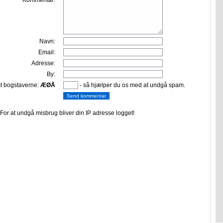
Navn:
Email:
Adresse:
By:
st bogstaverne:
ÆØÅ
- så hjælper du os med at undgå spam.
or at undgå misbrug bliver din IP adresse logget!