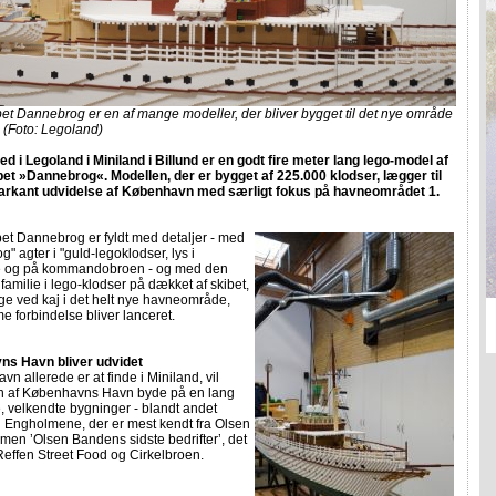
et Dannebrog er en af mange modeller, der bliver bygget til det nye område
. (Foto: Legoland)
d i Legoland i Miniland i Billund er en godt fire meter lang lego-model af
et »Dannebrog«. Modellen, der er bygget af 225.000 klodser, lægger til
markant udvidelse af København med særligt fokus på havneområdet 1.
et Dannebrog er fyldt med detaljer - med
" agter i "guld-legoklodser, lys i
e og på kommandobroen - og med den
familie i lego-klodser på dækket af skibet,
gge ved kaj i det helt nye havneområde,
e forbindelse bliver lanceret.
s Havn bliver udvidet
n allerede er at finde i Miniland, vil
n af Københavns Havn byde på en lang
 velkendte bygninger - blandt andet
i Engholmene, der er mest kendt fra Olsen
men ’Olsen Bandens sidste bedrifter’, det
Reffen Street Food og Cirkelbroen.