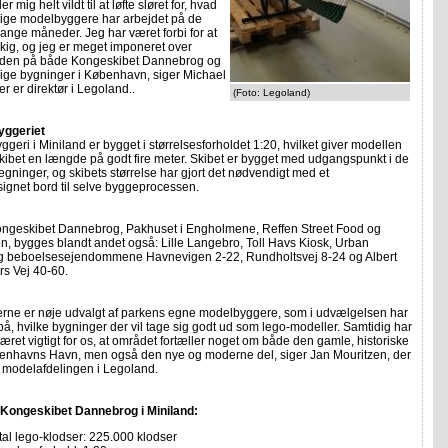
r mig helt vildt til at løfte sløret for, hvad
tige modelbyggere har arbejdet på de
nge måneder. Jeg har været forbi for at
kig, og jeg er meget imponeret over
aden på både Kongeskibet Dannebrog og
lige bygninger i København, siger Michael
er er direktør i Legoland..
(Foto: Legoland)
yggeriet
ggeri i Miniland er bygget i størrelsesforholdet 1:20, hvilket giver modellen
kibet en længde på godt fire meter. Skibet er bygget med udgangspunkt i de
tegninger, og skibets størrelse har gjort det nødvendigt med et
ignet bord til selve byggeprocessen.
ngeskibet Dannebrog, Pakhuset i Engholmene, Reffen Street Food og
n, bygges blandt andet også: Lille Langebro, Toll Havs Kiosk, Urban
g beboelsesejendommene Havnevigen 2-22, Rundholtsvej 8-24 og Albert
rs Vej 40-60.
erne er nøje udvalgt af parkens egne modelbyggere, som i udvælgelsen har
på, hvilke bygninger der vil tage sig godt ud som lego-modeller. Samtidig har
æret vigtigt for os, at området fortæller noget om både den gamle, historiske
benhavns Havn, men også den nye og moderne del, siger Jan Mouritzen, der
f modelafdelingen i Legoland.
Kongeskibet Dannebrog i Miniland:
tal lego-klodser: 225.000 klodser