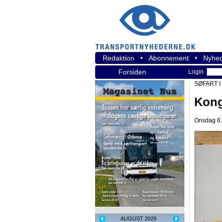
Redaktion
•
Abonnement
•
Nyhed
Forsiden
Login
SØFART I
Kong
Onsdag 6.
AUGUST 2026