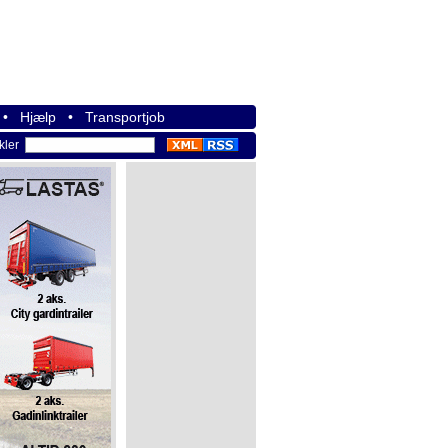
•
Hjælp
•
Transportjob
ikler