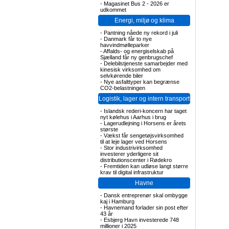
-
Magasinet Bus 2 - 2026 er
udkommet
Energi, miljø og klima
-
Pantning nåede ny rekord i juli
-
Danmark får to nye
havvindmølleparker
-
Affalds- og energiselskab på
Sjælland får ny genbrugschef
-
Delebilstjeneste samarbejder med
kinesisk virksomhed om
selvkørende biler
-
Nye asfalttyper kan begrænse
CO2-belastningen
Logistik, lager og intern transport
-
Islandsk rederi-koncern har taget
nyt kølehus i Aarhus i brug
-
Lagerudlejning i Horsens er årets
største
-
Vækst får sengetøjsvirksomhed
til at leje lager ved Horsens
-
Stor industrivirksomhed
investerer yderligere sit
distributionscenter i Rødekro
-
Fremtiden kan udløse langt større
krav til digital infrastruktur
Havne
-
Dansk entreprenør skal ombygge
kaj i Hamburg
-
Havnemand forlader sin post efter
43 år
-
Esbjerg Havn investerede 748
millioner i 2025