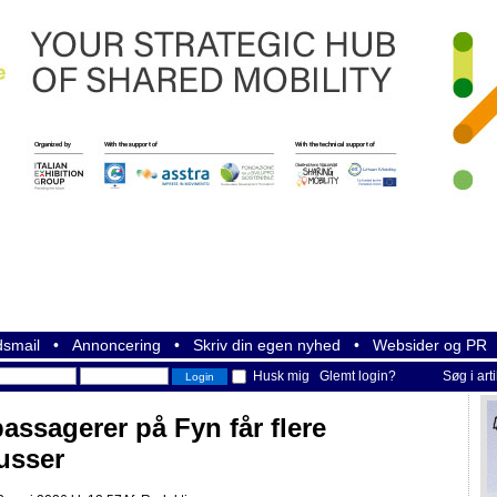
smail
•
Annoncering
•
Skriv din egen nyhed
•
Websider og PR
Husk mig
Glemt login?
Søg i art
assagerer på Fyn får flere
usser