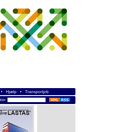
•
Hjælp
•
Transportjob
ikler