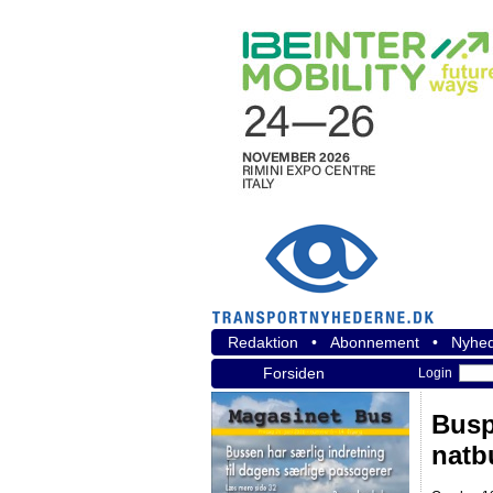
Redaktion
•
Abonnement
•
Nyhed
Forsiden
Login
Busp
natb