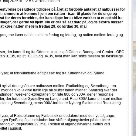
. maj 2026 kl: 12:57
Af:
Redaktionen
styrelse besluttede tidligere på året at fordoble antallet af natbusser for
et nemmere at komme hjem om natten - især til glæde for de unge og
å for deres forældre, der kan slippe for at blive vækket at et opkald fra
enager, der gerne vil hjem. Nu er der så sat dato på, og de ekstra busser
at køre natten mellem fredag 29. og lørdag 30. maj
gangene kører natten mellem fredag og lørdag, og natten mellem lørdag og
ser, der kører til og fra Odense, mødes på Odense Banegaard Center - OBC
en 01.35, 02.35, 03.35 og 04.35, hvor man kan skifte mellem de forskellige
yser, at tidspunkterne er tilpasset tog fra København og Jylland.
 nyt vil der også køre natbusser mellem Rudkøbing og Svendborg - en
 hvor den kollektive trafik lige nu slutter inden midnat. Samtidig sker der
dringer i weekend-køreplanen for rute 800 og 900A, der er regionale
ter, der forbinder Sydøstfyn og Langeland. Rute 800A kører primært mellem
ation og Svendborg, mens 900A forbinder Nyborg Station med Rudkøbing.
lyser, at Rejseplanen og Fynbus.dk er opdateret med de nye afgange.
eger FynBus på, at selskabet kun skifter afgangstavler på de større
er og knudepunkter 29. maj. Resten af afgangstavlerne skiftes ved
iftet i august.