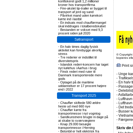
konfiskeret godt 1,2 millioner
kroner hos transportfirma
-
Fire-akslet tip-trailer er bygget til
transport af jord og sand
-
Påvirket mand uden kørekort
kørte ind i lastbil
-
En indsats mod chaufførmangel
skal inddrages i totalberedskabet
-
Bestanden er vokset med 9,3
procent siden juli 2020
Søtransport
-
En halv times daglig fysisk
aktivitet kan forebygge alvorlig
stress
© Copyright
-
Tre rederier er indstillet til
kopieres el
diversitetspris
-
Islandsk rederi-koncern har taget
Print s
nyt kølehus i Aarhus i brug
-
Finsk rederi med ruter til
-
Unge kan
Danmark transporterede mere
-
Trafiksel
gods
-
En halv t
-
Optaget på de maritime
uddannelser er 17 procent højere
-
Passagert
end i 2022
-
Delebils
-
Asfaltarb
Transport 2025
-
Lufthavn 
-
Chauffør skiftede 580 ældre
-
Lufthavn
heste ud med 660 nye
-
Det tredi
-
Chauffør kørte fra
-
Busser kø
transportmesse i nyt vogntog
-
Vietname
-
Sandkunstnere brugte ni dage på
-
Færgered
at skabe to sværvægtere
-
Knap 29.000 besøgte
transportmesse i Herning
Skriv din
-
Betonbil er helt elektrisk fra