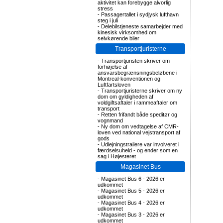
aktivitet kan forebygge alvorlig
stress
-
Passagertallet i sydjysk lufthavn
steg i juli
-
Delebilstjeneste samarbejder med
kinesisk virksomhed om
selvkørende biler
Transportjuristerne
-
Transportjuristen skriver om
forhøjelse af
ansvarsbegrænsningsbeløbene i
Montreal-konventionen og
Luftfartsloven
-
Transportjuristerne skriver om ny
dom om gyldigheden af
voldgiftsaftaler i rammeaftaler om
transport
-
Retten frifandt både speditør og
vognmand
-
Ny dom om vedtagelse af CMR-
loven ved national vejstransport af
gods
-
Udlejningstrailere var involveret i
færdselsuheld - og ender som en
sag i Højesteret
Magasinet Bus
-
Magasinet Bus 6 - 2026 er
udkommet
-
Magasinet Bus 5 - 2026 er
udkommet
-
Magasinet Bus 4 - 2026 er
udkommet
-
Magasinet Bus 3 - 2026 er
udkommet