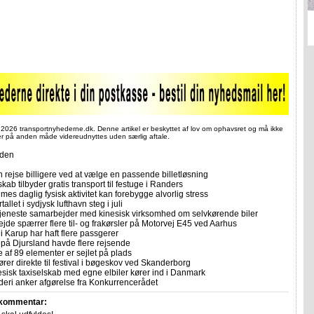
 2026 transportnyhederne.dk. Denne artikel er beskyttet af lov om ophavsret og må ikke
ler på anden måde videreudnyttes uden særlig aftale.
iden
 rejse billigere ved at vælge en passende billetløsning
skab tilbyder gratis transport til festuge i Randers
imes daglig fysisk aktivitet kan forebygge alvorlig stress
allet i sydjysk lufthavn steg i juli
tjeneste samarbejder med kinesisk virksomhed om selvkørende biler
ejde spærrer flere til- og frakørsler på Motorvej E45 ved Aarhus
i Karup har haft flere passgerer
 på Djursland havde flere rejsende
e af 89 elementer er sejlet på plads
rer direkte til festival i bøgeskov ved Skanderborg
sisk taxiselskab med egne elbiler kører ind i Danmark
eri anker afgørelse fra Konkurrencerådet
 kommentar: