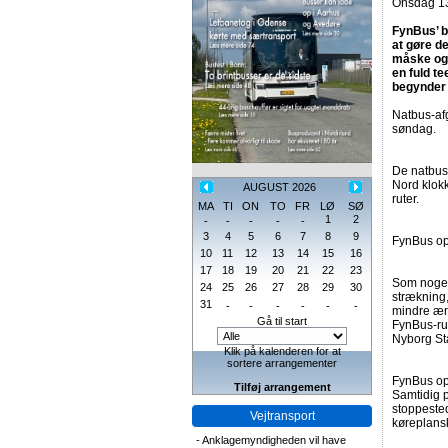
Onsdag 13
FynBus’ be
at gøre d
måske ogs
en fuld te
begynder 
Natbus-af
søndag.
De natbus
Nord klokk
AUGUST 2026
ruter.
MA
TI
ON
TO
FR
LØ
SØ
1
2
-
-
-
-
-
3
4
5
6
7
8
9
FynBus opl
10
11
12
13
14
15
16
17
18
19
20
21
22
23
Som noget
24
25
26
27
28
29
30
strækning,
31
-
-
-
-
-
-
mindre æn
Gå til start
FynBus-ru
Nyborg St
Klik på kalenderen for at
sortere arrangementer
FynBus op
Tilføj arrangement
Samtidig p
stoppested
Vejtransport
køreplansk
-
Anklagemyndigheden vil have