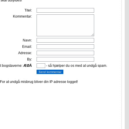
r skal udfyldes!
Titel:
Kommentar:
Navn:
Email:
Adresse:
By:
st bogstaverne:
ÆØÅ
- så hjælper du os med at undgå spam.
or at undgå misbrug bliver din IP adresse logget!