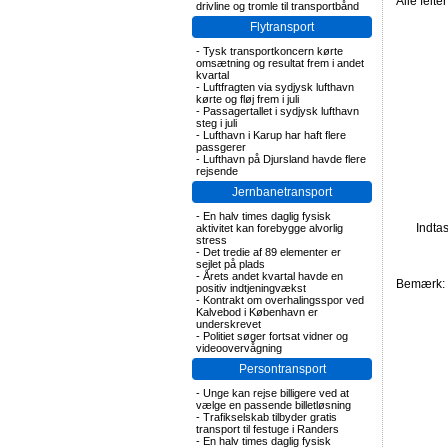
Alle felte
drivline og tromle til transportbånd
Flytransport
-
Tysk transportkoncern kørte
omsætning og resultat frem i andet
kvartal
-
Luftfragten via sydjysk lufthavn
kørte og fløj frem i juli
-
Passagertallet i sydjysk lufthavn
steg i juli
-
Lufthavn i Karup har haft flere
passgerer
-
Lufthavn på Djursland havde flere
rejsende
Jernbanetransport
-
En halv times daglig fysisk
Indta
aktivitet kan forebygge alvorlig
stress
-
Det tredie af 89 elementer er
sejlet på plads
-
Årets andet kvartal havde en
Bemærk: F
positiv indtjeningvækst
-
Kontrakt om overhalingsspor ved
Kalvebod i København er
underskrevet
-
Politiet søger fortsat vidner og
videoovervågning
Persontransport
-
Unge kan rejse billigere ved at
vælge en passende billetløsning
-
Trafikselskab tilbyder gratis
transport til festuge i Randers
-
En halv times daglig fysisk