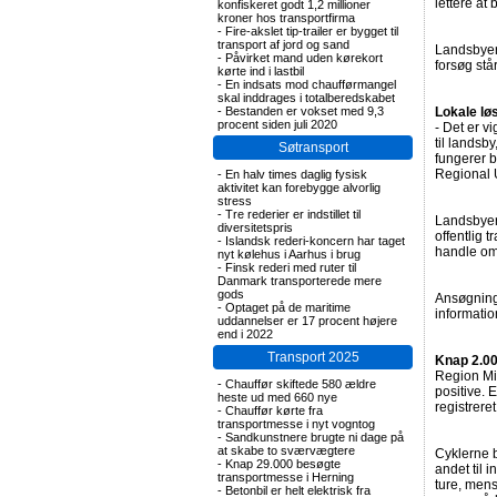
lettere at
konfiskeret godt 1,2 millioner
kroner hos transportfirma
-
Fire-akslet tip-trailer er bygget til
transport af jord og sand
Landsbyern
-
Påvirket mand uden kørekort
forsøg stå
kørte ind i lastbil
-
En indsats mod chaufførmangel
skal inddrages i totalberedskabet
-
Bestanden er vokset med 9,3
Lokale løs
procent siden juli 2020
- Det er v
til landsb
Søtransport
fungerer b
Regional 
-
En halv times daglig fysisk
aktivitet kan forebygge alvorlig
stress
-
Tre rederier er indstillet til
Landsbyern
diversitetspris
offentlig 
-
Islandsk rederi-koncern har taget
handle om 
nyt kølehus i Aarhus i brug
-
Finsk rederi med ruter til
Danmark transporterede mere
gods
Ansøgnings
-
Optaget på de maritime
informati
uddannelser er 17 procent højere
end i 2022
Transport 2025
Knap 2.00
Region Mid
-
Chauffør skiftede 580 ældre
positive. 
heste ud med 660 nye
registrere
-
Chauffør kørte fra
transportmesse i nyt vogntog
-
Sandkunstnere brugte ni dage på
at skabe to sværvægtere
Cyklerne b
-
Knap 29.000 besøgte
andet til i
transportmesse i Herning
ture, mens
-
Betonbil er helt elektrisk fra