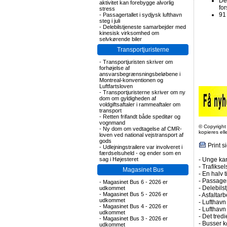
Der
aktivitet kan forebygge alvorlig
fo
stress
91
-
Passagertallet i sydjysk lufthavn
steg i juli
-
Delebilstjeneste samarbejder med
kinesisk virksomhed om
selvkørende biler
Transportjuristerne
-
Transportjuristen skriver om
forhøjelse af
ansvarsbegrænsningsbeløbene i
Montreal-konventionen og
Luftfartsloven
-
Transportjuristerne skriver om ny
dom om gyldigheden af
voldgiftsaftaler i rammeaftaler om
transport
-
Retten frifandt både speditør og
vognmand
© Copyright
-
Ny dom om vedtagelse af CMR-
kopieres el
loven ved national vejstransport af
gods
Print s
-
Udlejningstrailere var involveret i
færdselsuheld - og ender som en
sag i Højesteret
-
Unge kan
-
Trafiksel
Magasinet Bus
-
En halv t
-
Passagert
-
Magasinet Bus 6 - 2026 er
-
Delebils
udkommet
-
Magasinet Bus 5 - 2026 er
-
Asfaltarb
udkommet
-
Lufthavn 
-
Magasinet Bus 4 - 2026 er
-
Lufthavn
udkommet
-
Det tredi
-
Magasinet Bus 3 - 2026 er
-
Busser kø
udkommet