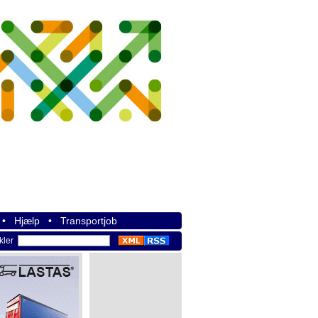
•
Hjælp
•
Transportjob
ikler