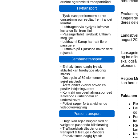
nærområd
drivline og tromle til transportbånd
Flytransport
Evaluering
-
Tysk transportkoncern kørte
fungerede 
omsætning og resultat frem i andet
deres dele
kvartal
-
Luftfragten via sydjysk lufthavn
kørte og fløj frem i juli
-
Passagertallet i sydjysk lufthavn
Landsbyer,
steg i juli
august 20
-
Lufthavn i Karup har haft flere
passgerer
-
Lufthavn på Djursland havde flere
I ansøgnin
rejsende
og fra off
Jernbanetransport
skal også 
økonomi.
-
En halv times daglig fysisk
aktivitet kan forebygge alvorlig
stress
-
Det tredie af 89 elementer er
Region Mi
sejlet på plads
kan høre m
-
Årets andet kvartal havde en
positiv indtjeningvækst
-
Kontrakt om overhalingsspor ved
Fakta om 
Kalvebod i København er
underskrevet
-
Politiet søger fortsat vidner og
Reg
videoovervågning
Lan
og
Persontransport
Fo
fra
-
Unge kan rejse billigere ved at
vælge en passende billetløsning
Re
-
Trafikselskab tilbyder gratis
la
transport til festuge i Randers
Kn
-
En halv times daglig fysisk