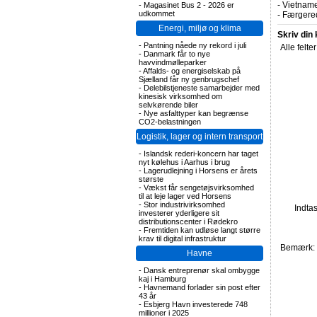
-
Vietname
-
Magasinet Bus 2 - 2026 er
udkommet
-
Færgered
Energi, miljø og klima
Skriv din
-
Pantning nåede ny rekord i juli
Alle felte
-
Danmark får to nye
havvindmølleparker
-
Affalds- og energiselskab på
Sjælland får ny genbrugschef
-
Delebilstjeneste samarbejder med
kinesisk virksomhed om
selvkørende biler
-
Nye asfalttyper kan begrænse
CO2-belastningen
Logistik, lager og intern transport
-
Islandsk rederi-koncern har taget
nyt kølehus i Aarhus i brug
-
Lagerudlejning i Horsens er årets
største
-
Vækst får sengetøjsvirksomhed
til at leje lager ved Horsens
-
Stor industrivirksomhed
Indta
investerer yderligere sit
distributionscenter i Rødekro
-
Fremtiden kan udløse langt større
krav til digital infrastruktur
Bemærk: F
Havne
-
Dansk entreprenør skal ombygge
kaj i Hamburg
-
Havnemand forlader sin post efter
43 år
-
Esbjerg Havn investerede 748
millioner i 2025