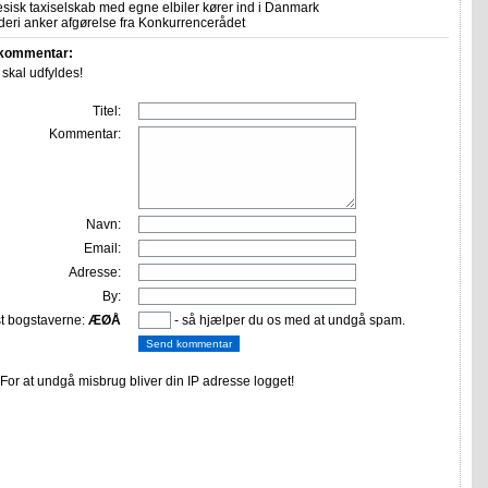
sisk taxiselskab med egne elbiler kører ind i Danmark
eri anker afgørelse fra Konkurrencerådet
 kommentar:
r skal udfyldes!
Titel:
Kommentar:
Navn:
Email:
Adresse:
By:
st bogstaverne:
ÆØÅ
- så hjælper du os med at undgå spam.
or at undgå misbrug bliver din IP adresse logget!