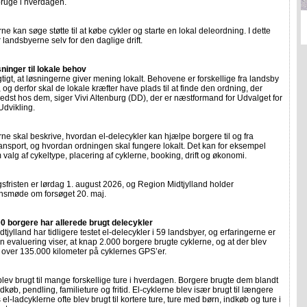
 bruge i hverdagen.
e kan søge støtte til at købe cykler og starte en lokal deleordning. I dette
r landsbyerne selv for den daglige drift.
ninger til lokale behov
igtigt, at løsningerne giver mening lokalt. Behovene er forskellige fra landsby
y, og derfor skal de lokale kræfter have plads til at finde den ordning, der
edst hos dem, siger Vivi Altenburg (DD), der er næstformand for Udvalget for
Udvikling.
e skal beskrive, hvordan el-delecykler kan hjælpe borgere til og fra
transport, og hvordan ordningen skal fungere lokalt. Det kan for eksempel
valg af cykeltype, placering af cyklerne, booking, drift og økonomi.
fristen er lørdag 1. august 2026, og Region Midtjylland holder
onsmøde om forsøget 20. maj.
0 borgere har allerede brugt delecykler
tjylland har tidligere testet el-delecykler i 59 landsbyer, og erfaringerne er
En evaluering viser, at knap 2.000 borgere brugte cyklerne, og at der blev
t over 135.000 kilometer på cyklernes GPS’er.
lev brugt til mange forskellige ture i hverdagen. Borgere brugte dem blandt
ndkøb, pendling, familieture og fritid. El-cyklerne blev især brugt til længere
 el-ladcyklerne ofte blev brugt til kortere ture, ture med børn, indkøb og ture i