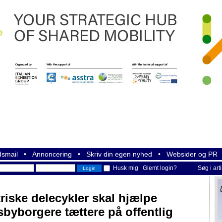
smail
•
Annoncering
•
Skriv din egen nyhed
•
Websider og PR
Husk mig
Glemt login?
Søg i art
triske delecykler skal hjælpe
sbyborgere tættere på offentlig