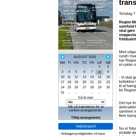
tran
Torsdag 7.
Region Mid
samfund k
skal gøre
stoppested
fritidsakti
Med udgang
rundt i hve
AUGUST 2026
har Region
MA
TI
ON
TO
FR
LØ
SØ
el-cykler o
1
2
-
-
-
-
-
3
4
5
6
7
9
8
10
11
12
13
14
15
16
- Vi skal g
kollektive
17
18
19
20
21
22
23
til at hæn
24
25
26
27
28
29
30
for Region
31
-
-
-
-
-
-
Gå til start
Det nye fo
Klik på kalenderen for at
delecykler
sortere arrangementer
sammen me
flere tran
Tilføj arrangement
Vejtransport
Nu er foku
erstatte d
-
Anklagemyndigheden vil have