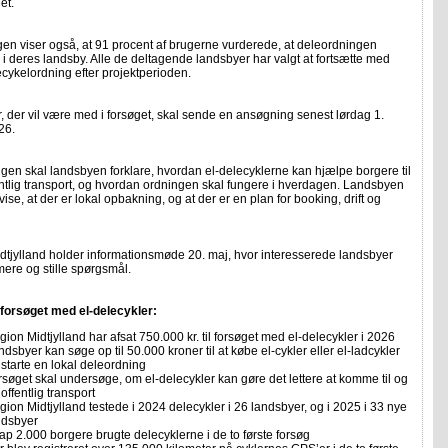
et.
en viser også, at 91 procent af brugerne vurderede, at deleordningen
i deres landsby. Alle de deltagende landsbyer har valgt at fortsætte med
cykelordning efter projektperioden.
 der vil være med i forsøget, skal sende en ansøgning senest lørdag 1.
26.
gen skal landsbyen forklare, hvordan el-delecyklerne kan hjælpe borgere til
entlig transport, og hvordan ordningen skal fungere i hverdagen. Landsbyen
vise, at der er lokal opbakning, og at der er en plan for booking, drift og
dtjylland holder informationsmøde 20. maj, hvor interesserede landsbyer
ere og stille spørgsmål.
forsøget med el-delecykler:
ion Midtjylland har afsat 750.000 kr. til forsøget med el-delecykler i 2026
dsbyer kan søge op til 50.000 kroner til at købe el-cykler eller el-ladcykler
 starte en lokal deleordning
rsøget skal undersøge, om el-delecykler kan gøre det lettere at komme til og
 offentlig transport
gion Midtjylland testede i 2024 delecykler i 26 landsbyer, og i 2025 i 33 nye
ndsbyer
ap 2.000 borgere brugte delecyklerne i de to første forsøg