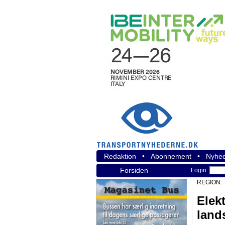
Redaktion
•
Abonnement
•
Nyhed
Forsiden
Login
REGION:
Elek
land