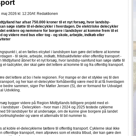
sport
 maj 2026 kl: 12:20
Af:
Redaktionen
tjylland har afsat 750.000 kroner til et nyt forsøg, hvor landsby-
an søge støtte til el-delecykler i hverdagen. De elektriske delecykler
 det enklere og nemmere for borgere i landsbyer at komme frem til et
 og videre med bus eller tog - og skole, arbejde, indkøb eller
viteter
spunkt i, at en fælles elcykel i landsbyen kan gøre det lettere at komme
rdagen - til skole, arbejde, indkøb, fritidsaktiviteter eller offentlig transport -
 Midtjylland åbnet for et nyt forsøg, hvor landsby-samfund kan søge støtte til
g el-ladcykler, der skal gøre det lettere at komme til og fra offentlig transport.
øre det lettere at bo i hele regionen. For mange er der et stykke vej til den
 transport, og her kan el-delecykler forhåbentlig være med til at få hverdagen
ge bedre sammen, siger Per Møller Jensen (S), der er formand for Udvalget
al Udvikling.
rsøg bygger videre på Region Midtjyllands tidligere projekt med el-
 i landsbyer - Delecyklen - hvor man i 2024 og 2025 testede cyklerne
d 59 landsbyer for at undersøge, om de kunne give borgere på landet
sportmuligheder og være et alternativ til bil nummer to.
s at koble el-delecyklerne tættere til offentlig transport. Cyklerne skal ikke
en offentlige transport, men afprøves som et ekstra tilbud, der kan gøre den