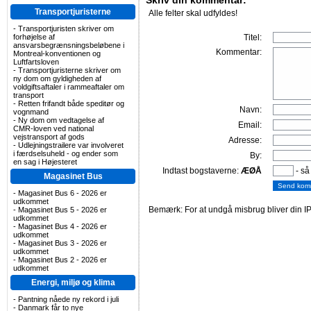
Skriv din kommentar:
Transportjuristerne
Alle felter skal udfyldes!
-
Transportjuristen skriver om
forhøjelse af
Titel:
ansvarsbegrænsningsbeløbene i
Kommentar:
Montreal-konventionen og
Luftfartsloven
-
Transportjuristerne skriver om
ny dom om gyldigheden af
voldgiftsaftaler i rammeaftaler om
transport
-
Retten frifandt både speditør og
Navn:
vognmand
-
Ny dom om vedtagelse af
Email:
CMR-loven ved national
vejstransport af gods
Adresse:
-
Udlejningstrailere var involveret
i færdselsuheld - og ender som
By:
en sag i Højesteret
Indtast bogstaverne:
ÆØÅ
- så
Magasinet Bus
-
Magasinet Bus 6 - 2026 er
udkommet
Bemærk: For at undgå misbrug bliver din IP
-
Magasinet Bus 5 - 2026 er
udkommet
-
Magasinet Bus 4 - 2026 er
udkommet
-
Magasinet Bus 3 - 2026 er
udkommet
-
Magasinet Bus 2 - 2026 er
udkommet
Energi, miljø og klima
-
Pantning nåede ny rekord i juli
-
Danmark får to nye