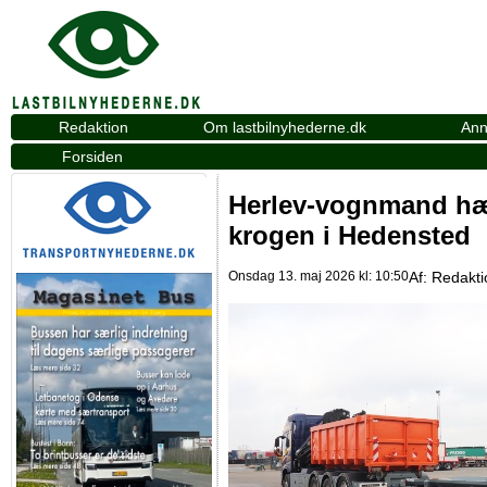
Redaktion
Om lastbilnyhederne.dk
Ann
Forsiden
Herlev-vognmand hæ
krogen i Hedensted
Onsdag 13. maj 2026 kl: 10:50
Af:
Redakti