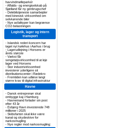
havvindmølleparker
-
Affalds- og energiselskab på
Sjælland får ny genbrugschef
-
Delebilstjeneste samarbejder
med kinesisk virksomhed om
selvkørende biler
-
Nye asfalttyper kan begrænse
CO2-belastningen
Logistik, lager og intern
transport
-
Islandsk rederi-koncern har
taget nyt kølehus i Aarhus i brug
-
Lagerudlejning i Horsens er
årets største
-
Vækst får
sengetøjsvirksomhed til at leje
lager ved Horsens
-
Stor industrivirksomhed
investerer yderligere sit
distributionscenter i Rødekro
-
Fremtiden kan udløse langt
større krav til digital infrastruktur
Havne
-
Dansk entreprenør skal
ombygge kaj i Hamburg
-
Havnemand forlader sin post
efter 43 år
-
Esbjerg Havn investerede 748
millioner i 2025
-
Skibsfarten skal ikke være
kanal og skydeskive for
narkosmugling
-
Nye regler mod narkosmugling: