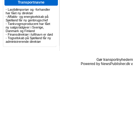
Transportnavne
-
Lastbilimportør og -forhandler
har fået ny direktør
-
Affalds- og energiselskab på
Sjælland får ny genbrugschef
-
Tankvognsproducent har fået
ny salgsrådgiver i Sverige,
Danmark og Finland
-
Finansdirektør i lufthavn er død
-
Togselskab på Sjælland får ny
administrerende direktør
Gør transportnyhederne.
Powered by NewsPublisher.dk v