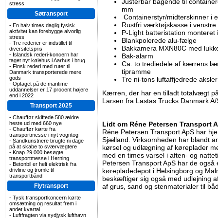
Justerbar bagende til container
stress
mm
Søtransport
Containerstyr/midterskinner i
Rustfri værktøjskasse i venstre
-
En halv times daglig fysisk
aktivitet kan forebygge alvorlig
P-Light batteristation monteret
stress
Blankpolerede alu-fælge
-
Tre rederier er indstillet til
Bakkamera MXN80C med lukke
diversitetspris
-
Islandsk rederi-koncern har
Bak-alarm
taget nyt kølehus i Aarhus i brug
Ca. to trediedele af kærrens læ
-
Finsk rederi med ruter til
tipramme
Danmark transporterede mere
gods
Tre ni-tons luftaffjedrede aksl
-
Optaget på de maritime
uddannelser er 17 procent højere
Kærren, der har en tilladt totalvægt p
end i 2022
Larsen fra Lastas Trucks Danmark A/
Transport 2025
-
Chauffør skiftede 580 ældre
heste ud med 660 nye
Lidt om Réne Petersen Transport 
-
Chauffør kørte fra
Réne Petersen Transport ApS har hje
transportmesse i nyt vogntog
Sjælland. Virksomheden har blandt and
-
Sandkunstnere brugte ni dage
på at skabe to sværvægtere
kørsel og udlægning af køreplader m
-
Knap 29.000 besøgte
med en times varsel i aften- og natt
transportmesse i Herning
Petersen Transport ApS har de også e
-
Betonbil er helt elektrisk fra
drivline og tromle til
kørepladedepot i Helsingborg og Ma
transportbånd
beskæftiger sig også med udlejning af
Flytransport
af grus, sand og stenmaterialer til bå
-
Tysk transportkoncern kørte
omsætning og resultat frem i
andet kvartal
-
Luftfragten via sydjysk lufthavn