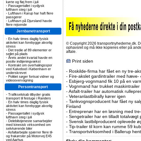
kørte og fløj frem i juli
-
Passagertallet i sydjysk
lufthavn steg i juli
-
Lufthavn i Karup har haft flere
passgerer
-
Lufthavn på Djursland havde
flere rejsende
Jernbanetransport
-
En halv times daglig fysisk
aktivitet kan forebygge alvorlig
© Copyright 2026 transportnyhederne.dk. Den
stress
ophavsret og må ikke kopieres eller på an
-
Det tredie af 89 elementer er
aftale.
sejlet på plads
-
Årets andet kvartal havde en
Print siden
positiv indtjeningvækst
-
Kontrakt om overhalingsspor
ved Kalvebod i København er
-
Roskilde-firma har fået en ny tre-aksl
underskrevet
-
Fire-akslet gardintrailer med hæve-
-
Politiet søger fortsat vidner og
videoovervågning
-
Esbjerg-vognmand fik 10 på en va
-
Vognmand har trukket maskintrailer 
Persontransport
-
Asfalt-trailer har automatisk rullepr
-
Trafikselskab tilbyder gratis
-
Veteranlastbilrally kører igen
transport til festuge i Randers
-
Tankvognsproducent har fået ny sal
-
En halv times daglig fysisk
aktivitet kan forebygge alvorlig
Finland
stress
-
Entreprenør har en løsning med tre-ak
-
Passagertallet i sydjysk
-
Sengetrailer har en tilladt totalvægt
lufthavn steg i juli
-
Delebilstjeneste samarbejder
-
Svensk lastbilproducent oplevede øg
med kinesisk virksomhed om
-
Tip-trailer til korn kan rumme 59 ku
selvkørende biler
-
Transportvirksomhed i Ballerup hent
-
Asfaltarbejde spærrer flere til-
og frakørsler på Motorvej E45
ved Aarhus