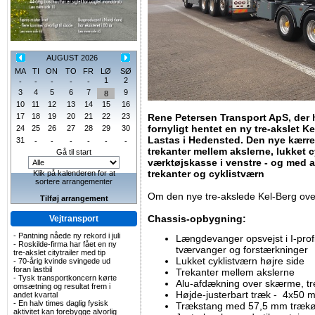
AUGUST 2026
MA
TI
ON
TO
FR
LØ
SØ
1
2
-
-
-
-
-
3
4
5
6
7
9
8
10
11
12
13
14
15
16
17
18
19
20
21
22
23
Rene Petersen Transport ApS, der h
fornyligt hentet en ny tre-akslet 
24
25
26
27
28
29
30
Lastas i Hedensted. Den nye kærre
31
-
-
-
-
-
-
trekanter mellem akslerne, lukket c
Gå til start
værktøjskasse i venstre - og med 
trekanter og cyklistværn
Klik på kalenderen for at
sortere arrangementer
Om den nye tre-akslede Kel-Berg ove
Tilføj arrangement
Chassis-opbygning:
Vejtransport
-
Pantning nåede ny rekord i juli
Længdevanger opsvejst i I-profil
-
Roskilde-firma har fået en ny
tværvanger og forstærkninger
tre-akslet citytrailer med tip
Lukket cyklistværn højre side
-
70-årig kvinde svingede ud
foran lastbil
Trekanter mellem akslerne
-
Tysk transportkoncern kørte
Alu-afdækning over skærme, tr
omsætning og resultat frem i
Højde-justerbart træk - 4x50 
andet kvartal
-
En halv times daglig fysisk
Trækstang med 57,5 mm trækøj
aktivitet kan forebygge alvorlig