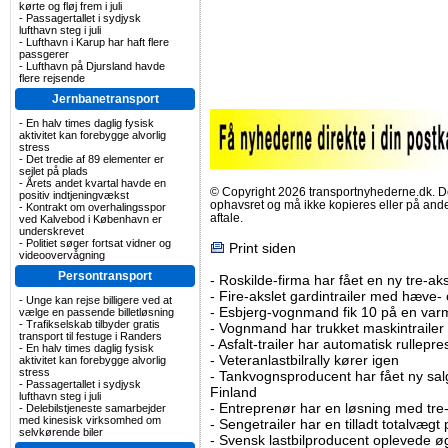
kørte og fløj frem i juli
-
Passagertallet i sydjysk
lufthavn steg i juli
-
Lufthavn i Karup har haft flere
passgerer
-
Lufthavn på Djursland havde
flere rejsende
Jernbanetransport
-
En halv times daglig fysisk
aktivitet kan forebygge alvorlig
stress
-
Det tredie af 89 elementer er
sejlet på plads
-
Årets andet kvartal havde en
© Copyright 2026 transportnyhederne.dk. Den
positiv indtjeningvækst
ophavsret og må ikke kopieres eller på an
-
Kontrakt om overhalingsspor
aftale.
ved Kalvebod i København er
underskrevet
-
Politiet søger fortsat vidner og
Print siden
videoovervågning
Persontransport
-
Roskilde-firma har fået en ny tre-aksl
-
Fire-akslet gardintrailer med hæve-
-
Unge kan rejse billigere ved at
-
Esbjerg-vognmand fik 10 på en va
vælge en passende billetløsning
-
Trafikselskab tilbyder gratis
-
Vognmand har trukket maskintrailer 
transport til festuge i Randers
-
Asfalt-trailer har automatisk rullepr
-
En halv times daglig fysisk
-
Veteranlastbilrally kører igen
aktivitet kan forebygge alvorlig
stress
-
Tankvognsproducent har fået ny sal
-
Passagertallet i sydjysk
Finland
lufthavn steg i juli
-
Entreprenør har en løsning med tre-ak
-
Delebilstjeneste samarbejder
med kinesisk virksomhed om
-
Sengetrailer har en tilladt totalvægt
selvkørende biler
-
Svensk lastbilproducent oplevede øg