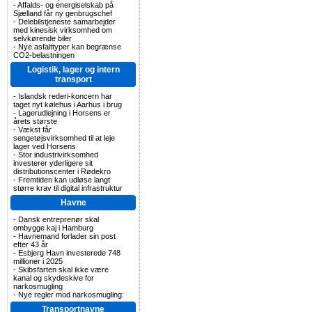
-
Affalds- og energiselskab på
Sjælland får ny genbrugschef
-
Delebilstjeneste samarbejder
med kinesisk virksomhed om
selvkørende biler
-
Nye asfalttyper kan begrænse
CO2-belastningen
Logistik, lager og intern
transport
-
Islandsk rederi-koncern har
taget nyt kølehus i Aarhus i brug
-
Lagerudlejning i Horsens er
årets største
-
Vækst får
sengetøjsvirksomhed til at leje
lager ved Horsens
-
Stor industrivirksomhed
investerer yderligere sit
distributionscenter i Rødekro
-
Fremtiden kan udløse langt
større krav til digital infrastruktur
Havne
-
Dansk entreprenør skal
ombygge kaj i Hamburg
-
Havnemand forlader sin post
efter 43 år
-
Esbjerg Havn investerede 748
millioner i 2025
-
Skibsfarten skal ikke være
kanal og skydeskive for
narkosmugling
-
Nye regler mod narkosmugling:
Transportnavne