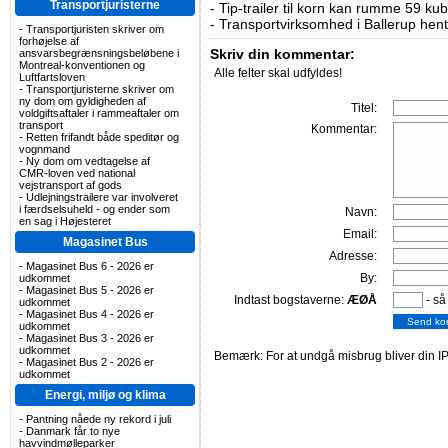
Transportjuristerne
-
Tip-trailer til korn kan rumme 59 ku
-
Transportvirksomhed i Ballerup hent
-
Transportjuristen skriver om
forhøjelse af
Skriv din kommentar:
ansvarsbegrænsningsbeløbene i
Montreal-konventionen og
Alle felter skal udfyldes!
Luftfartsloven
-
Transportjuristerne skriver om
ny dom om gyldigheden af
Titel:
voldgiftsaftaler i rammeaftaler om
transport
Kommentar:
-
Retten frifandt både speditør og
vognmand
-
Ny dom om vedtagelse af
CMR-loven ved national
vejstransport af gods
-
Udlejningstrailere var involveret
i færdselsuheld - og ender som
Navn:
en sag i Højesteret
Email:
Magasinet Bus
Adresse:
-
Magasinet Bus 6 - 2026 er
By:
udkommet
-
Magasinet Bus 5 - 2026 er
Indtast bogstaverne:
ÆØÅ
- så
udkommet
-
Magasinet Bus 4 - 2026 er
udkommet
-
Magasinet Bus 3 - 2026 er
udkommet
Bemærk: For at undgå misbrug bliver din IP
-
Magasinet Bus 2 - 2026 er
udkommet
Energi, miljø og klima
-
Pantning nåede ny rekord i juli
-
Danmark får to nye
havvindmølleparker