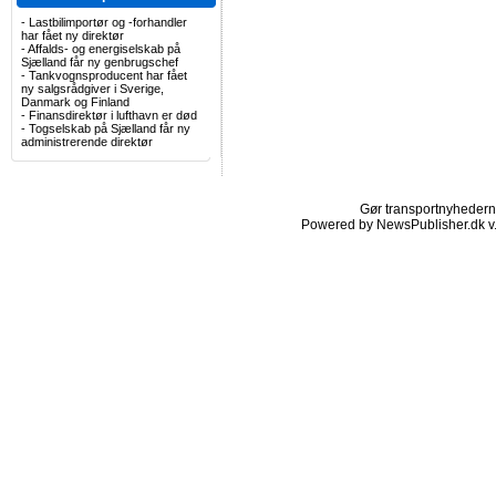
-
Lastbilimportør og -forhandler
har fået ny direktør
-
Affalds- og energiselskab på
Sjælland får ny genbrugschef
-
Tankvognsproducent har fået
ny salgsrådgiver i Sverige,
Danmark og Finland
-
Finansdirektør i lufthavn er død
-
Togselskab på Sjælland får ny
administrerende direktør
Gør transportnyhederne.
Powered by NewsPublisher.dk v