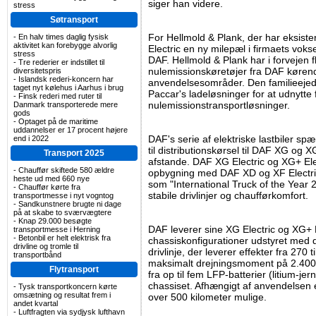
siger han videre.
stress
Søtransport
For Hellmold & Plank, der har eksist
-
En halv times daglig fysisk
aktivitet kan forebygge alvorlig
Electric en ny milepæl i firmaets vokse
stress
DAF. Hellmold & Plank har i forvejen fl
-
Tre rederier er indstillet til
nulemissionskøretøjer fra DAF køren
diversitetspris
-
Islandsk rederi-koncern har
anvendelsesområder. Den familieeje
taget nyt kølehus i Aarhus i brug
Paccar's ladeløsninger for at udnytte
-
Finsk rederi med ruter til
nulemissionstransportløsninger.
Danmark transporterede mere
gods
-
Optaget på de maritime
uddannelser er 17 procent højere
DAF's serie af elektriske lastbiler sp
end i 2022
til distributionskørsel til DAF XG og X
Transport 2025
afstande. DAF XG Electric og XG+ El
-
Chauffør skiftede 580 ældre
opbygning med DAF XD og XF Electric
heste ud med 660 nye
som "International Truck of the Year 20
-
Chauffør kørte fra
stabile drivlinjer og chaufførkomfort.
transportmesse i nyt vogntog
-
Sandkunstnere brugte ni dage
på at skabe to sværvægtere
-
Knap 29.000 besøgte
DAF leverer sine XG Electric og XG+ El
transportmesse i Herning
-
Betonbil er helt elektrisk fra
chassiskonfigurationer udstyret med 
drivline og tromle til
drivlinje, der leverer effekter fra 270 
transportbånd
maksimalt drejningsmoment på 2.400 
Flytransport
fra op til fem LFP-batterier (litium-je
chassiset. Afhængigt af anvendelsen 
-
Tysk transportkoncern kørte
omsætning og resultat frem i
over 500 kilometer mulige.
andet kvartal
-
Luftfragten via sydjysk lufthavn