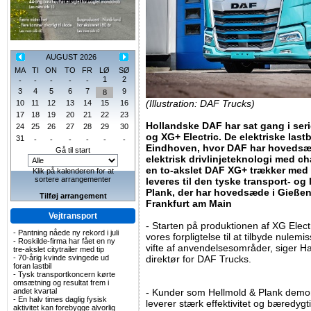
AUGUST 2026
MA
TI
ON
TO
FR
LØ
SØ
1
2
-
-
-
-
-
3
4
5
6
7
9
8
(Illustration: DAF Trucks)
10
11
12
13
14
15
16
17
18
19
20
21
22
23
Hollandske DAF har sat gang i ser
24
25
26
27
28
29
30
og XG+ Electric. De elektriske lastbi
31
-
-
-
-
-
-
Eindhoven, hvor DAF har hovedsæd
Gå til start
elektrisk drivlinjeteknologi med ch
en to-akslet DAF XG+ trækker med 
Klik på kalenderen for at
sortere arrangementer
leveres til den tyske transport- og
Plank, der har hovedsæde i Gießen
Tilføj arrangement
Frankfurt am Main
Vejtransport
- Starten på produktionen af XG Elect
-
Pantning nåede ny rekord i juli
vores forpligtelse til at tilbyde nulem
-
Roskilde-firma har fået en ny
vifte af anvendelsesområder, siger Ha
tre-akslet citytrailer med tip
-
70-årig kvinde svingede ud
direktør for DAF Trucks.
foran lastbil
-
Tysk transportkoncern kørte
omsætning og resultat frem i
andet kvartal
- Kunder som Hellmold & Plank demonst
-
En halv times daglig fysisk
leverer stærk effektivitet og bæredygti
aktivitet kan forebygge alvorlig