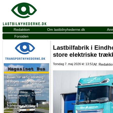
Redaktion
Om lastbilnyhederne.dk
Ann
Forsiden
Lastbilfabrik i Eind
store elektriske træk
Torsdag 7. maj 2026 kl: 13:52
Af:
Redakti