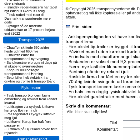
diversitetspris
-
Islandsk rederi-koncern har taget
© Copyright 2026 transportnyhederne.dk. Den
nyt kølehus i Aarhus i brug
ophavsret og må ikke kopieres eller på an
-
Finsk rederi med ruter til
aftale.
Danmark transporterede mere
gods
-
Optaget på de maritime
Print siden
uddannelser er 17 procent højere
end i 2022
-
Anklagemyndigheden vil have konfisk
Transport 2025
transportfirma
-
Fire-akslet tip-trailer er bygget til t
-
Chauffør skiftede 580 ældre
-
Påvirket mand uden kørekort kørte in
heste ud med 660 nye
-
Chauffør kørte fra
-
En indsats mod chaufførmangel skal
transportmesse i nyt vogntog
-
Bestanden er vokset med 9,3 procent
-
Sandkunstnere brugte ni dage på
-
Færre nye lastbiler fik nummerplader 
at skabe to sværvægtere
-
Knap 29.000 besøgte
-
Pantning nåede ny rekord i juli
transportmesse i Herning
-
Roskilde-firma har fået en ny tre-aksl
-
Betonbil er helt elektrisk fra
-
70-årig kvinde svingede ud foran las
drivline og tromle til transportbånd
-
Tysk transportkoncern kørte omsætni
Flytransport
-
En halv times daglig fysisk aktivitet
-
Tysk transportkoncern kørte
-
Fire-akslet gardintrailer med hæve-
omsætning og resultat frem i andet
kvartal
Skriv din kommentar:
-
Luftfragten via sydjysk lufthavn
kørte og fløj frem i juli
Alle felter skal udfyldes!
-
Passagertallet i sydjysk lufthavn
steg i juli
-
Lufthavn i Karup har haft flere
Titel:
passgerer
-
Lufthavn på Djursland havde flere
Kommentar:
rejsende
Jernbanetransport