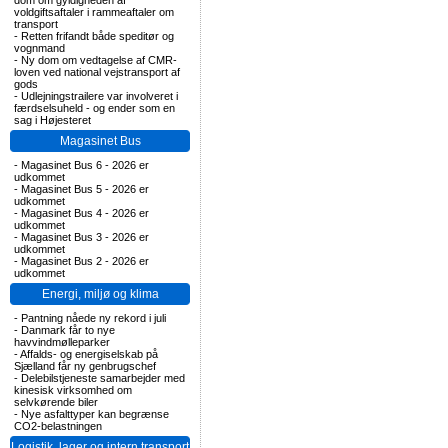
dom om gyldigheden af
voldgiftsaftaler i rammeaftaler om
transport
-
Retten frifandt både speditør og
vognmand
-
Ny dom om vedtagelse af CMR-
loven ved national vejstransport af
gods
-
Udlejningstrailere var involveret i
færdselsuheld - og ender som en
sag i Højesteret
Magasinet Bus
-
Magasinet Bus 6 - 2026 er
udkommet
-
Magasinet Bus 5 - 2026 er
udkommet
-
Magasinet Bus 4 - 2026 er
udkommet
-
Magasinet Bus 3 - 2026 er
udkommet
-
Magasinet Bus 2 - 2026 er
udkommet
Energi, miljø og klima
-
Pantning nåede ny rekord i juli
-
Danmark får to nye
havvindmølleparker
-
Affalds- og energiselskab på
Sjælland får ny genbrugschef
-
Delebilstjeneste samarbejder med
kinesisk virksomhed om
selvkørende biler
-
Nye asfalttyper kan begrænse
CO2-belastningen
Logistik, lager og intern transport