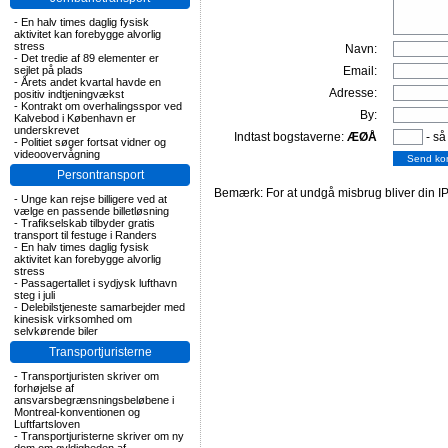
-
En halv times daglig fysisk
aktivitet kan forebygge alvorlig
stress
Navn:
-
Det tredie af 89 elementer er
sejlet på plads
Email:
-
Årets andet kvartal havde en
Adresse:
positiv indtjeningvækst
-
Kontrakt om overhalingsspor ved
By:
Kalvebod i København er
underskrevet
Indtast bogstaverne:
ÆØÅ
- så
-
Politiet søger fortsat vidner og
videoovervågning
Persontransport
Bemærk: For at undgå misbrug bliver din IP
-
Unge kan rejse billigere ved at
vælge en passende billetløsning
-
Trafikselskab tilbyder gratis
transport til festuge i Randers
-
En halv times daglig fysisk
aktivitet kan forebygge alvorlig
stress
-
Passagertallet i sydjysk lufthavn
steg i juli
-
Delebilstjeneste samarbejder med
kinesisk virksomhed om
selvkørende biler
Transportjuristerne
-
Transportjuristen skriver om
forhøjelse af
ansvarsbegrænsningsbeløbene i
Montreal-konventionen og
Luftfartsloven
-
Transportjuristerne skriver om ny