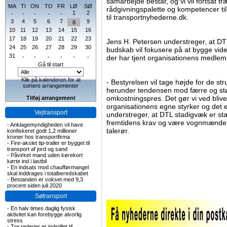
samarbejde består, og vi vil fortsat
MA
TI
ON
TO
FR
LØ
SØ
rådgivningspalette og kompetencer t
1
2
-
-
-
-
-
til transportnyhederne.dk.
3
4
5
6
7
9
8
10
11
12
13
14
15
16
17
18
19
20
21
22
23
Jens H. Petersen understreger, at DT
24
25
26
27
28
29
30
budskab vil fokusere på at bygge vide
31
-
-
-
-
-
-
der har tjent organisationens medle
Gå til start
Klik på kalenderen for at
- Bestyrelsen vil tage højde for de st
sortere arrangementer
herunder tendensen mod færre og stø
omkostningspres. Det gør vi ved bliv
Tilføj arrangement
organisationens egne styrker og det 
Vejtransport
understreger, at DTL stadigvæk er st
fremtidens krav og være vognmænden
-
Anklagemyndigheden vil have
talerør.
konfiskeret godt 1,2 millioner
kroner hos transportfirma
-
Fire-akslet tip-trailer er bygget til
transport af jord og sand
-
Påvirket mand uden kørekort
kørte ind i lastbil
-
En indsats mod chaufførmangel
skal inddrages i totalberedskabet
-
Bestanden er vokset med 9,3
procent siden juli 2020
Søtransport
-
En halv times daglig fysisk
aktivitet kan forebygge alvorlig
stress
-
Tre rederier er indstillet til