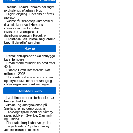
-
Islandsk rederi-koncern har taget
nyt kølehus i Aarhus i brug
-
Lagerudlejning i Horsens er årets
største
-
Vækst får sengetøjsvirksomhed
til at leje lager ved Horsens
-
Stor industrivirksomhed
investerer yderligere sit
distributionscenter i Rødekro
-
Fremtiden kan udløse langt større
krav til digital infrastruktur
Havne
-
Dansk entreprenør skal ombygge
kaj i Hamburg
-
Havnemand forlader sin post efter
43 år
-
Esbjerg Havn investerede 748
millioner i 2025
-
Skibsfarten skal ikke være kanal
og skydeskive for narkosmugling
-
Nye regler mod narkosmugling:
Transportnavne
-
Lastbilimportør og -forhandler har
fået ny direktør
-
Affalds- og energiselskab på
Sjælland får ny genbrugschef
-
Tankvognsproducent har fået ny
salgsrådgiver i Sverige, Danmark
og Finland
-
Finansdirektør i lufthavn er død
-
Togselskab på Sjælland får ny
administrerende direktør