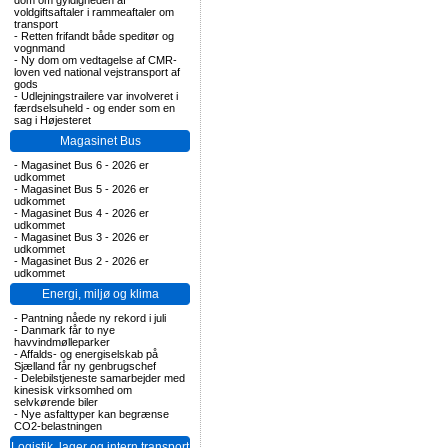
dom om gyldigheden af
voldgiftsaftaler i rammeaftaler om
transport
-
Retten frifandt både speditør og
vognmand
-
Ny dom om vedtagelse af CMR-
loven ved national vejstransport af
gods
-
Udlejningstrailere var involveret i
færdselsuheld - og ender som en
sag i Højesteret
Magasinet Bus
-
Magasinet Bus 6 - 2026 er
udkommet
-
Magasinet Bus 5 - 2026 er
udkommet
-
Magasinet Bus 4 - 2026 er
udkommet
-
Magasinet Bus 3 - 2026 er
udkommet
-
Magasinet Bus 2 - 2026 er
udkommet
Energi, miljø og klima
-
Pantning nåede ny rekord i juli
-
Danmark får to nye
havvindmølleparker
-
Affalds- og energiselskab på
Sjælland får ny genbrugschef
-
Delebilstjeneste samarbejder med
kinesisk virksomhed om
selvkørende biler
-
Nye asfalttyper kan begrænse
CO2-belastningen
Logistik, lager og intern transport