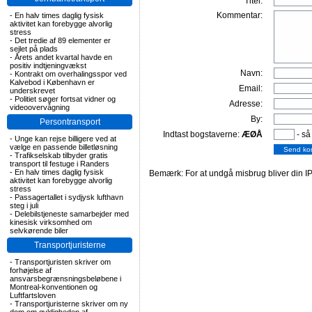
Titel:
Kommentar:
-
En halv times daglig fysisk
aktivitet kan forebygge alvorlig
stress
-
Det tredie af 89 elementer er
sejlet på plads
-
Årets andet kvartal havde en
positiv indtjeningvækst
Navn:
-
Kontrakt om overhalingsspor ved
Kalvebod i København er
Email:
underskrevet
-
Politiet søger fortsat vidner og
Adresse:
videoovervågning
By:
Persontransport
Indtast bogstaverne:
ÆØÅ
- så
-
Unge kan rejse billigere ved at
vælge en passende billetløsning
-
Trafikselskab tilbyder gratis
transport til festuge i Randers
-
En halv times daglig fysisk
Bemærk: For at undgå misbrug bliver din IP
aktivitet kan forebygge alvorlig
stress
-
Passagertallet i sydjysk lufthavn
steg i juli
-
Delebilstjeneste samarbejder med
kinesisk virksomhed om
selvkørende biler
Transportjuristerne
-
Transportjuristen skriver om
forhøjelse af
ansvarsbegrænsningsbeløbene i
Montreal-konventionen og
Luftfartsloven
-
Transportjuristerne skriver om ny