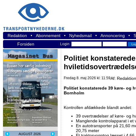
Redaktion
•
Abonnement
•
Nyhedsmail
•
Annoncering
•
S
Forsiden
Login
Politiet konstaterede
hviletidsovertrædel
Fredag 8. maj 2026 kl: 11:59
Af:
Redaktio
Politiet konstaterede 39 køre- og h
Bornholm
Kontrollen afdækkede blandt andet:
39 overtrædelser af køre- og hv
Manglende kontrolapparat i et 
En autotransporter på 21,60 m
20,75 meter
AUGUST 2026
Et traktorvogntog læsset i 4,66