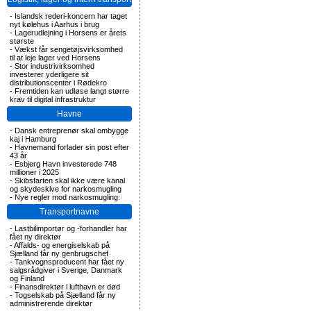
-
Islandsk rederi-koncern har taget
nyt kølehus i Aarhus i brug
-
Lagerudlejning i Horsens er årets
største
-
Vækst får sengetøjsvirksomhed
til at leje lager ved Horsens
-
Stor industrivirksomhed
investerer yderligere sit
distributionscenter i Rødekro
-
Fremtiden kan udløse langt større
krav til digital infrastruktur
Havne
-
Dansk entreprenør skal ombygge
kaj i Hamburg
-
Havnemand forlader sin post efter
43 år
-
Esbjerg Havn investerede 748
millioner i 2025
-
Skibsfarten skal ikke være kanal
og skydeskive for narkosmugling
-
Nye regler mod narkosmugling:
Transportnavne
-
Lastbilimportør og -forhandler har
fået ny direktør
-
Affalds- og energiselskab på
Sjælland får ny genbrugschef
-
Tankvognsproducent har fået ny
salgsrådgiver i Sverige, Danmark
og Finland
-
Finansdirektør i lufthavn er død
-
Togselskab på Sjælland får ny
administrerende direktør