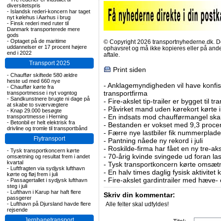
diversitetspris
-
Islandsk rederi-koncern har taget
nyt kølehus i Aarhus i brug
-
Finsk rederi med ruter til
Danmark transporterede mere
gods
-
Optaget på de maritime
© Copyright 2026 transportnyhederne.dk. Den
uddannelser er 17 procent højere
ophavsret og må ikke kopieres eller på an
end i 2022
aftale.
Transport 2025
Print siden
-
Chauffør skiftede 580 ældre
heste ud med 660 nye
-
Anklagemyndigheden vil have konfisk
-
Chauffør kørte fra
transportfirma
transportmesse i nyt vogntog
-
Sandkunstnere brugte ni dage på
-
Fire-akslet tip-trailer er bygget til t
at skabe to sværvægtere
-
Påvirket mand uden kørekort kørte in
-
Knap 29.000 besøgte
-
En indsats mod chaufførmangel skal
transportmesse i Herning
-
Betonbil er helt elektrisk fra
-
Bestanden er vokset med 9,3 procent
drivline og tromle til transportbånd
-
Færre nye lastbiler fik nummerplader 
Flytransport
-
Pantning nåede ny rekord i juli
-
Roskilde-firma har fået en ny tre-aksl
-
Tysk transportkoncern kørte
-
70-årig kvinde svingede ud foran las
omsætning og resultat frem i andet
kvartal
-
Tysk transportkoncern kørte omsætni
-
Luftfragten via sydjysk lufthavn
-
En halv times daglig fysisk aktivitet
kørte og fløj frem i juli
-
Fire-akslet gardintrailer med hæve-
-
Passagertallet i sydjysk lufthavn
steg i juli
-
Lufthavn i Karup har haft flere
Skriv din kommentar:
passgerer
-
Lufthavn på Djursland havde flere
Alle felter skal udfyldes!
rejsende
Jernbanetransport