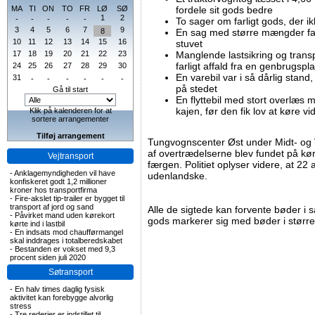
MA
TI
ON
TO
FR
LØ
SØ
fordele sit gods bedre
1
2
-
-
-
-
-
To sager om farligt gods, der i
3
4
5
6
7
9
8
En sag med større mængder farl
10
11
12
13
14
15
16
stuvet
17
18
19
20
21
22
23
Manglende lastsikring og trans
farligt affald fra en genbrugspl
24
25
26
27
28
29
30
En varebil var i så dårlig stan
31
-
-
-
-
-
-
på stedet
Gå til start
En flyttebil med stort overlæs m
kajen, før den fik lov at køre vi
Klik på kalenderen for at
sortere arrangementer
Tilføj arrangement
Tungvognscenter Øst under Midt- og Ve
af overtrædelserne blev fundet på kø
Vejtransport
færgen. Politiet oplyser videre, at 22
-
Anklagemyndigheden vil have
udenlandske.
konfiskeret godt 1,2 millioner
kroner hos transportfirma
-
Fire-akslet tip-trailer er bygget til
transport af jord og sand
Alle de sigtede kan forvente bøder i 
-
Påvirket mand uden kørekort
gods markerer sig med bøder i større
kørte ind i lastbil
-
En indsats mod chaufførmangel
skal inddrages i totalberedskabet
-
Bestanden er vokset med 9,3
procent siden juli 2020
Søtransport
-
En halv times daglig fysisk
aktivitet kan forebygge alvorlig
stress
-
Tre rederier er indstillet til