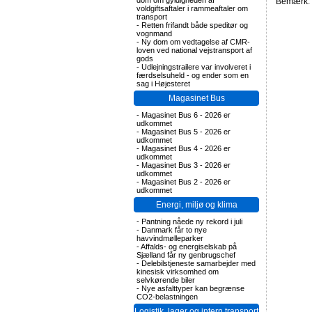
dom om gyldigheden af
Bemærk: F
voldgiftsaftaler i rammeaftaler om
transport
-
Retten frifandt både speditør og
vognmand
-
Ny dom om vedtagelse af CMR-
loven ved national vejstransport af
gods
-
Udlejningstrailere var involveret i
færdselsuheld - og ender som en
sag i Højesteret
Magasinet Bus
-
Magasinet Bus 6 - 2026 er
udkommet
-
Magasinet Bus 5 - 2026 er
udkommet
-
Magasinet Bus 4 - 2026 er
udkommet
-
Magasinet Bus 3 - 2026 er
udkommet
-
Magasinet Bus 2 - 2026 er
udkommet
Energi, miljø og klima
-
Pantning nåede ny rekord i juli
-
Danmark får to nye
havvindmølleparker
-
Affalds- og energiselskab på
Sjælland får ny genbrugschef
-
Delebilstjeneste samarbejder med
kinesisk virksomhed om
selvkørende biler
-
Nye asfalttyper kan begrænse
CO2-belastningen
Logistik, lager og intern transport