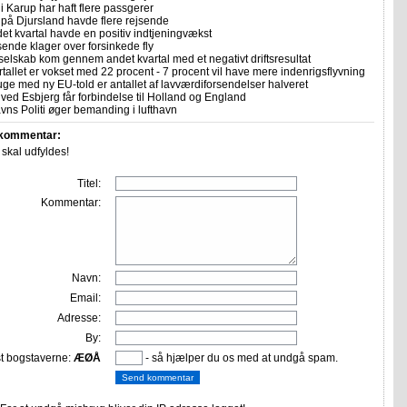
i Karup har haft flere passgerer
 på Djursland havde flere rejsende
et kvartal havde en positiv indtjeningvækst
sende klager over forsinkede fly
selskab kom gennem andet kvartal med et negativt driftsresultat
allet er vokset med 22 procent - 7 procent vil have mere indenrigsflyvning
uge med ny EU-told er antallet af lavværdiforsendelser halveret
ved Esbjerg får forbindelse til Holland og England
ns Politi øger bemanding i lufthavn
 kommentar:
r skal udfyldes!
Titel:
Kommentar:
Navn:
Email:
Adresse:
By:
st bogstaverne:
ÆØÅ
- så hjælper du os med at undgå spam.