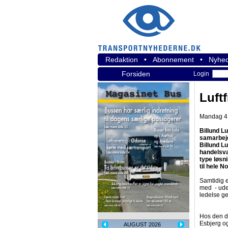
Redaktion
•
Abonnement
•
Nyhed
Forsiden
Login
Luft
Mandag 4.
Billund Lu
samarbejd
Billund L
handelsvar
type løsn
til hele 
Samtidig er
med - uden
ledelse ge
Hos den d
Esbjerg og
AUGUST 2026