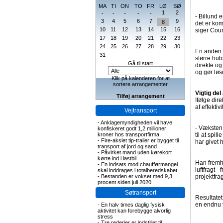
MA
TI
ON
TO
FR
LØ
SØ
1
2
-
-
-
-
-
- Billund 
3
4
5
6
7
9
8
det er kom
10
11
12
13
14
15
16
siger Cou
17
18
19
20
21
22
23
24
25
26
27
28
29
30
En anden d
31
-
-
-
-
-
-
større hu
Gå til start
direkte og
og gør løs
Klik på kalenderen for at
sortere arrangementer
Vigtig de
Tilføj arrangement
Ifølge dir
af effekti
Vejtransport
-
Anklagemyndigheden vil have
- Væksten 
konfiskeret godt 1,2 millioner
kroner hos transportfirma
til at spi
-
Fire-akslet tip-trailer er bygget til
har givet 
transport af jord og sand
-
Påvirket mand uden kørekort
kørte ind i lastbil
Han fremhæ
-
En indsats mod chaufførmangel
luftfragt 
skal inddrages i totalberedskabet
-
Bestanden er vokset med 9,3
projektfra
procent siden juli 2020
Søtransport
Resultatet
en endnu 
-
En halv times daglig fysisk
aktivitet kan forebygge alvorlig
stress
-
Tre rederier er indstillet til