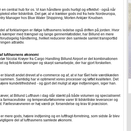
er en central hub for os. Vi kan håndtere gods hurtigt og effektivt - også når
plekst eller tidskritisk. Det gør, at vi trækker gods ind fra hele Nordeuropa,
ntry Manager hos Blue Water Shippinng, Morten Ankjær Knudsen.
el af forklaringen er ifølge lufthavnens ledelse også driften på jorden. Hvor
bs kæmper med trængsel og lange gennemløbstider, har Billund en mere
 forudsigelig håndtering, hvilket reducerer den samlede samlet transporttid
ningen attraktiv.
l af lufthavnens økonomi
ektør Nicolai Krøyer fra Cargo Handling Billund Airport er det kombinationen
vitet og fleksible løsninger og skarpt samarbejde, der har gjort forskellen.
er blandt andet drevet af e-commerce og af, at vi har fået hele værdikæden
lle sammen. Samtidig har vi optimeret vores processer og løftet kvaliteten. Det
højere kundetilfredshed - og gjort det muligt at øge indtjeningen, siger han.
ver, at Billund Lufthavn i dag står stærkt på både volumen og specialiseret
- fra farmaceutiske og temperaturfølsomme varer til tidskritiske leverancer og
gt. Fællesnævneren er høj værdi pr. forsendelse og krav til præcision.
 er mere gods, højere indtjening og en luftfragt-forretning, som sidste år blev
vigtigere del af lufthavnens samlede økonomi.