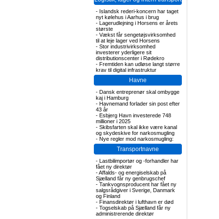
-
Islandsk rederi-koncern har taget
nyt kølehus i Aarhus i brug
-
Lagerudlejning i Horsens er årets
største
-
Vækst får sengetøjsvirksomhed
til at leje lager ved Horsens
-
Stor industrivirksomhed
investerer yderligere sit
distributionscenter i Rødekro
-
Fremtiden kan udløse langt større
krav til digital infrastruktur
Havne
-
Dansk entreprenør skal ombygge
kaj i Hamburg
-
Havnemand forlader sin post efter
43 år
-
Esbjerg Havn investerede 748
millioner i 2025
-
Skibsfarten skal ikke være kanal
og skydeskive for narkosmugling
-
Nye regler mod narkosmugling:
Transportnavne
-
Lastbilimportør og -forhandler har
fået ny direktør
-
Affalds- og energiselskab på
Sjælland får ny genbrugschef
-
Tankvognsproducent har fået ny
salgsrådgiver i Sverige, Danmark
og Finland
-
Finansdirektør i lufthavn er død
-
Togselskab på Sjælland får ny
administrerende direktør