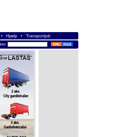
•
Hjælp
•
Transportjob
ikler