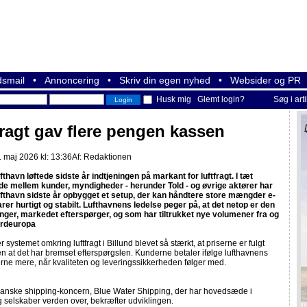
smail
•
Annoncering
•
Skriv din egen nyhed
•
Websider og PR
Husk mig
Glemt login?
Søg i art
fragt gav flere pengen kassen
 maj 2026 kl: 13:36
Af:
Redaktionen
fthavn løftede sidste år indtjeningen på markant for luftfragt. I tæt
e mellem kunder, myndigheder - herunder Told - og øvrige aktører har
ufthavn sidste år opbygget et setup, der kan håndtere store mængder e-
er hurtigt og stabilt. Lufthavnens ledelse peger på, at det netop er den
inger, markedet efterspørger, og som har tiltrukket nye volumener fra og
Nordeuropa
 systemet omkring luftfragt i Billund blevet så stærkt, at priserne er fulgt
 at det har bremset efterspørgslen. Kunderne betaler ifølge lufthavnens
rne mere, når kvaliteten og leveringssikkerheden følger med.
anske shipping-koncern, Blue Water Shipping, der har hovedsæde i
 selskaber verden over, bekræfter udviklingen.