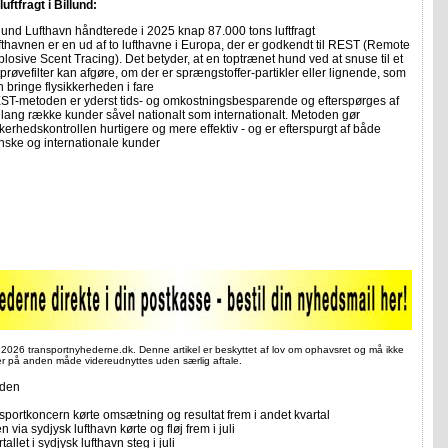
uftfragt i Billund:
llund Lufthavn håndterede i 2025 knap 87.000 tons luftfragt
fthavnen er en ud af to lufthavne i Europa, der er godkendt til REST (Remote
losive Scent Tracing). Det betyder, at en toptrænet hund ved at snuse til et
tprøvefilter kan afgøre, om der er sprængstoffer-partikler eller lignende, som
n bringe flysikkerheden i fare
ST-metoden er yderst tids- og omkostningsbesparende og efterspørges af
 lang række kunder såvel nationalt som internationalt. Metoden gør
kerhedskontrollen hurtigere og mere effektiv - og er efterspurgt af både
nske og internationale kunder
 2026 transportnyhederne.dk. Denne artikel er beskyttet af lov om ophavsret og må ikke
ler på anden måde videreudnyttes uden særlig aftale.
iden
sportkoncern kørte omsætning og resultat frem i andet kvartal
n via sydjysk lufthavn kørte og fløj frem i juli
allet i sydjysk lufthavn steg i juli