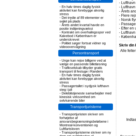
-
Lufthavn 
-
En halv times daglig fysisk
-
Lufthavn
aktivitet kan forebygge alvorlig
-
Årets and
stress
-
Flere rej
-
Det tredie af 89 elementer er
-
Norsk fly
sejlet på plads
-
Passagert
-
Årets andet kvartal havde en
-
Efter en 
positiv indtjeningvækst
-
Kontrakt om overhalingsspor ved
-
Lufthavn 
Kalvebod i København er
-
Københav
underskrevet
-
Politiet søger fortsat vidner og
Skriv din
videoovervågning
Alle felte
Persontransport
-
Unge kan rejse billigere ved at
vælge en passende billetløsning
-
Trafikselskab tilbyder gratis
transport til festuge i Randers
-
En halv times daglig fysisk
aktivitet kan forebygge alvorlig
stress
-
Passagertallet i sydjysk lufthavn
steg i juli
-
Delebilstjeneste samarbejder med
kinesisk virksomhed om
selvkørende biler
Transportjuristerne
-
Transportjuristen skriver om
forhøjelse af
Indta
ansvarsbegrænsningsbeløbene i
Montreal-konventionen og
Luftfartsloven
-
Transportjuristerne skriver om ny