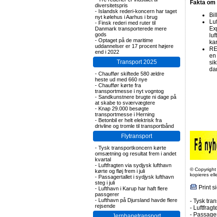
Fakta om l
diversitetspris
-
Islandsk rederi-koncern har taget
Bi
nyt kølehus i Aarhus i brug
Lu
-
Finsk rederi med ruter til
Exp
Danmark transporterede mere
gods
luf
-
Optaget på de maritime
ka
uddannelser er 17 procent højere
RE
end i 2022
en
Transport 2025
sik
da
-
Chauffør skiftede 580 ældre
heste ud med 660 nye
-
Chauffør kørte fra
transportmesse i nyt vogntog
-
Sandkunstnere brugte ni dage på
at skabe to sværvægtere
-
Knap 29.000 besøgte
transportmesse i Herning
-
Betonbil er helt elektrisk fra
drivline og tromle til transportbånd
Flytransport
-
Tysk transportkoncern kørte
omsætning og resultat frem i andet
kvartal
-
Luftfragten via sydjysk lufthavn
© Copyright
kørte og fløj frem i juli
kopieres el
-
Passagertallet i sydjysk lufthavn
steg i juli
Print s
-
Lufthavn i Karup har haft flere
passgerer
-
Lufthavn på Djursland havde flere
-
Tysk tran
rejsende
-
Luftfragte
-
Passagert
Jernbanetransport