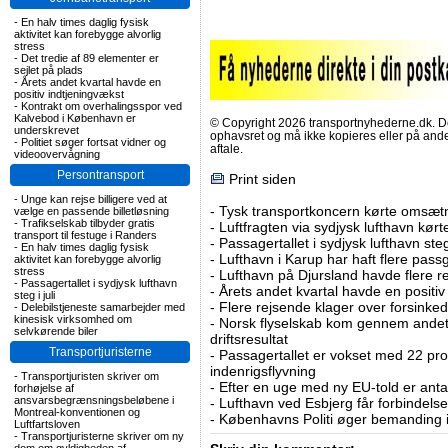
-
En halv times daglig fysisk
aktivitet kan forebygge alvorlig
stress
-
Det tredie af 89 elementer er
sejlet på plads
-
Årets andet kvartal havde en
positiv indtjeningvækst
-
Kontrakt om overhalingsspor ved
Kalvebod i København er
© Copyright 2026 transportnyhederne.dk. Den
underskrevet
ophavsret og må ikke kopieres eller på an
-
Politiet søger fortsat vidner og
aftale.
videoovervågning
Persontransport
Print siden
-
Unge kan rejse billigere ved at
-
Tysk transportkoncern kørte omsætni
vælge en passende billetløsning
-
Trafikselskab tilbyder gratis
-
Luftfragten via sydjysk lufthavn kørte 
transport til festuge i Randers
-
Passagertallet i sydjysk lufthavn steg 
-
En halv times daglig fysisk
-
Lufthavn i Karup har haft flere pass
aktivitet kan forebygge alvorlig
stress
-
Lufthavn på Djursland havde flere r
-
Passagertallet i sydjysk lufthavn
-
Årets andet kvartal havde en positiv
steg i juli
-
Flere rejsende klager over forsinked
-
Delebilstjeneste samarbejder med
kinesisk virksomhed om
-
Norsk flyselskab kom gennem andet 
selvkørende biler
driftsresultat
Transportjuristerne
-
Passagertallet er vokset med 22 pro
indenrigsflyvning
-
Transportjuristen skriver om
-
Efter en uge med ny EU-told er antal
forhøjelse af
ansvarsbegrænsningsbeløbene i
-
Lufthavn ved Esbjerg får forbindelse
Montreal-konventionen og
-
Københavns Politi øger bemanding i
Luftfartsloven
-
Transportjuristerne skriver om ny