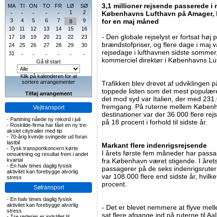
3,1 millioner rejsende passerede i
MA
TI
ON
TO
FR
LØ
SØ
1
2
Københavns Lufthavn på Amager, hvi
-
-
-
-
-
3
4
5
6
7
9
for en maj måned
8
10
11
12
13
14
15
16
- Den globale rejselyst er fortsat høj 
17
18
19
20
21
22
23
brændstofpriser, og flere dage i maj 
24
25
26
27
28
29
30
rejsedage i lufthavnen sidste sommer,
31
-
-
-
-
-
-
kommerciel direktør i Københavns Lu
Gå til start
Klik på kalenderen for at
sortere arrangementer
Trafikken blev drevet af udviklingen 
toppede listen som det mest populæ
Tilføj arrangement
det mod syd var Italien, der med 231
fremgang. På ruterne mellem Københa
Vejtransport
destinationer var der 36.000 flere rejs
-
Pantning nåede ny rekord i juli
på 18 procent i forhold til sidste år.
-
Roskilde-firma har fået en ny tre-
akslet citytrailer med tip
-
70-årig kvinde svingede ud foran
lastbil
Markant flere indenrigsrejsende
-
Tysk transportkoncern kørte
I årets første fem måneder har passage
omsætning og resultat frem i andet
kvartal
fra København været stigende. I året
-
En halv times daglig fysisk
passagerer på de seks indenrigsruter
aktivitet kan forebygge alvorlig
var 108.000 flere end sidste år, hvilke
stress
procent.
Søtransport
-
En halv times daglig fysisk
aktivitet kan forebygge alvorlig
- Det er blevet nemmere at flyve mel
stress
sat flere afgange ind på ruterne til Aa
-
Tre rederier er indstillet til