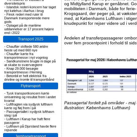
og Midtjylland Karup er genåbnet. God
diversitetspris
-
Islandsk rederi-koncern har taget
mobiliteten i Danmark, både for ferie-
nyt kølehus i Aarhus i brug
Krogsgaard, der peger på, at vækst
-
Finsk rederi med ruter til
med, at Københavns Lufthavn i stigen
Danmark transporterede mere
gods
knudepunkt for rejser videre ud i ver
-
Optaget på de maritime
uddannelser er 17 procent højere
end i 2022
Andelen af transferpassagerer ombor
Transport 2025
over fem procentpoint i forhold til sids
-
Chauffør skiftede 580 ældre
heste ud med 660 nye
-
Chauffør kørte fra
transportmesse i nyt vogntog
-
Sandkunstnere brugte ni dage på
at skabe to sværvægtere
-
Knap 29.000 besøgte
transportmesse i Herning
-
Betonbil er helt elektrisk fra
drivline og tromle til transportbånd
Flytransport
-
Tysk transportkoncern kørte
omsætning og resultat frem i andet
kvartal
Passagertal fordelt på områder - maj
-
Luftfragten via sydjysk lufthavn
illustration: Københavns Lufthavn)
kørte og fløj frem i juli
-
Passagertallet i sydjysk lufthavn
steg i juli
-
Lufthavn i Karup har haft flere
passgerer
-
Lufthavn på Djursland havde flere
rejsende
Jernbanetransport