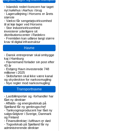
-
Islandsk rederi-koncern har taget
nyt kølehus i Aarhus i brug
-
Lagerudlejning i Horsens er årets
største
-
Vækst får sengetøjsvirksomhed
til at leje lager ved Horsens
-
Stor industrivirksomhed
investerer yderligere sit
distributionscenter i Rødekro
-
Fremtiden kan udløse langt større
krav til digital infrastruktur
Havne
-
Dansk entreprenør skal ombygge
kaj i Hamburg
-
Havnemand forlader sin post efter
43 år
-
Esbjerg Havn investerede 748
millioner i 2025
-
Skibsfarten skal ikke være kanal
og skydeskive for narkosmugling
-
Nye regler mod narkosmugling:
Transportnavne
-
Lastbilimportør og -forhandler har
fået ny direktør
-
Affalds- og energiselskab på
Sjælland får ny genbrugschef
-
Tankvognsproducent har fået ny
salgsrådgiver i Sverige, Danmark
og Finland
-
Finansdirektør i lufthavn er død
-
Togselskab på Sjælland får ny
administrerende direktør