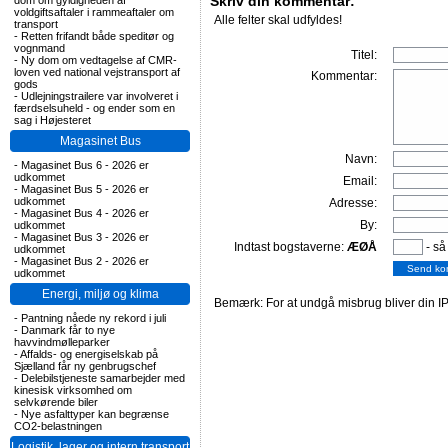
Skriv din kommentar:
dom om gyldigheden af
voldgiftsaftaler i rammeaftaler om
Alle felter skal udfyldes!
transport
-
Retten frifandt både speditør og
vognmand
Titel:
-
Ny dom om vedtagelse af CMR-
loven ved national vejstransport af
Kommentar:
gods
-
Udlejningstrailere var involveret i
færdselsuheld - og ender som en
sag i Højesteret
Magasinet Bus
Navn:
-
Magasinet Bus 6 - 2026 er
udkommet
Email:
-
Magasinet Bus 5 - 2026 er
udkommet
Adresse:
-
Magasinet Bus 4 - 2026 er
By:
udkommet
-
Magasinet Bus 3 - 2026 er
Indtast bogstaverne:
ÆØÅ
- så
udkommet
-
Magasinet Bus 2 - 2026 er
udkommet
Energi, miljø og klima
Bemærk: For at undgå misbrug bliver din IP
-
Pantning nåede ny rekord i juli
-
Danmark får to nye
havvindmølleparker
-
Affalds- og energiselskab på
Sjælland får ny genbrugschef
-
Delebilstjeneste samarbejder med
kinesisk virksomhed om
selvkørende biler
-
Nye asfalttyper kan begrænse
CO2-belastningen
Logistik, lager og intern transport