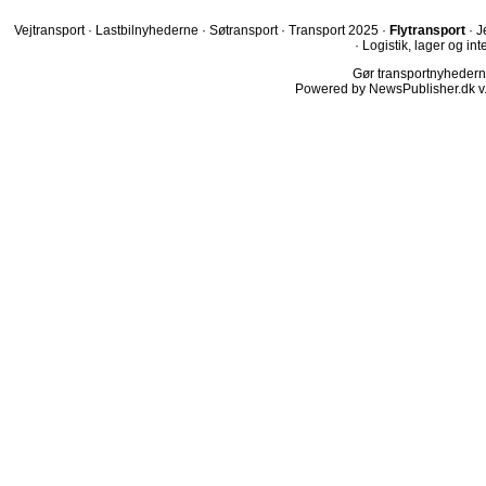
Vejtransport
·
Lastbilnyhederne
·
Søtransport
·
Transport 2025
·
Flytransport
·
J
·
Logistik, lager og int
Gør transportnyhederne.
Powered by NewsPublisher.dk v