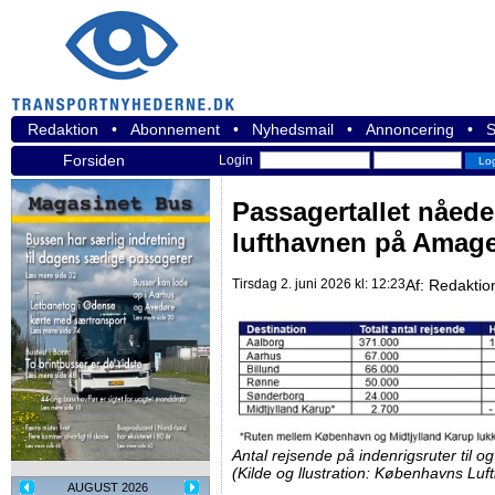
Redaktion
•
Abonnement
•
Nyhedsmail
•
Annoncering
•
S
Forsiden
Login
Passagertallet nåede
lufthavnen på Amag
Tirsdag 2. juni 2026 kl: 12:23
Af:
Redaktio
Antal rejsende på indenrigsruter til o
(Kilde og llustration: Københavns Luf
AUGUST 2026