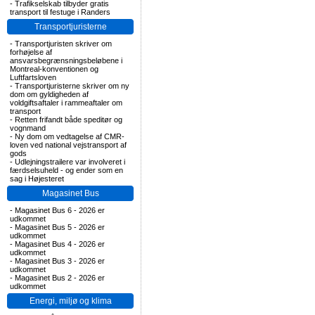
-
Trafikselskab tilbyder gratis
transport til festuge i Randers
Transportjuristerne
-
Transportjuristen skriver om
forhøjelse af
ansvarsbegrænsningsbeløbene i
Montreal-konventionen og
Luftfartsloven
-
Transportjuristerne skriver om ny
dom om gyldigheden af
voldgiftsaftaler i rammeaftaler om
transport
-
Retten frifandt både speditør og
vognmand
-
Ny dom om vedtagelse af CMR-
loven ved national vejstransport af
gods
-
Udlejningstrailere var involveret i
færdselsuheld - og ender som en
sag i Højesteret
Magasinet Bus
-
Magasinet Bus 6 - 2026 er
udkommet
-
Magasinet Bus 5 - 2026 er
udkommet
-
Magasinet Bus 4 - 2026 er
udkommet
-
Magasinet Bus 3 - 2026 er
udkommet
-
Magasinet Bus 2 - 2026 er
udkommet
Energi, miljø og klima