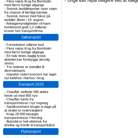
-
Unge kan rejse billigere ved at vælg
-
Flere rejste til og fra Bornholm
med færre hurtige afgange
-
Svensk lastbilimportør viser vejen
fra chassis til færdigt køretøj
-
Svensk messe med fokus på
lastbiler åbner i 19. august
-
Anklagemyndigheden vil have
konfiskeret godt 1,2 millioner
kroner hos transportfirma
Søtransport
-
Forsinkelser udløste bod
-
Flere rejste til og fra Bornholm
med færre hurtige afgange
-
En halv times daglig fysisk
aktivitet kan forebygge alvorlig
stress
-
Tre rederier er indstillet til
diversitetspris
-
Islandsk rederi-koncern har taget
nyt kølehus i Aarhus i brug
Transport 2025
-
Chauffør skiftede 580 ældre
heste ud med 660 nye
-
Chauffør kørte fra
transportmesse i nyt vogntog
-
Sandkunstnere brugte ni dage på
at skabe to sværvægtere
-
Knap 29.000 besøgte
transportmesse i Herning
-
Betonbil er helt elektrisk fra
drivline og tromle til transportbånd
Flytransport