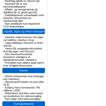
-
Pantning nåede ny rekord i juli
-
Danmark får to nye
havvindmølleparker
-
Affalds- og energiselskab på
Sjælland får ny genbrugschef
-
Delebilstjeneste samarbejder med
kinesisk virksomhed om
selvkørende biler
-
Nye asfalttyper kan begrænse
CO2-belastningen
Logistik, lager og intern transport
-
Islandsk rederi-koncern har taget
nyt kølehus i Aarhus i brug
-
Lagerudlejning i Horsens er årets
største
-
Vækst får sengetøjsvirksomhed
til at leje lager ved Horsens
-
Stor industrivirksomhed
investerer yderligere sit
distributionscenter i Rødekro
-
Fremtiden kan udløse langt større
krav til digital infrastruktur
Havne
-
Dansk entreprenør skal ombygge
kaj i Hamburg
-
Havnemand forlader sin post efter
43 år
-
Esbjerg Havn investerede 748
millioner i 2025
-
Skibsfarten skal ikke være kanal
og skydeskive for narkosmugling
-
Nye regler mod narkosmugling:
Transportnavne