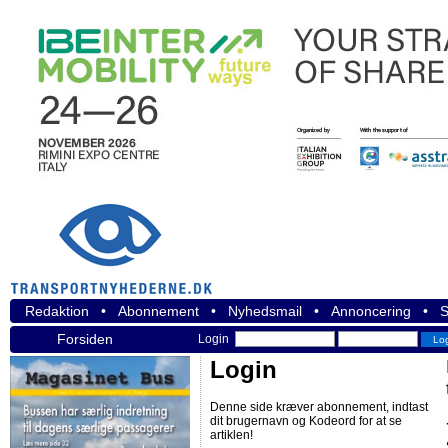
Redaktion
•
Abonnement
•
Nyhedsmail
•
Annoncering
•
S
Forsiden
Login
Login
Denne side kræver abonnement, indtast
dit brugernavn og Kodeord for at se
artiklen!