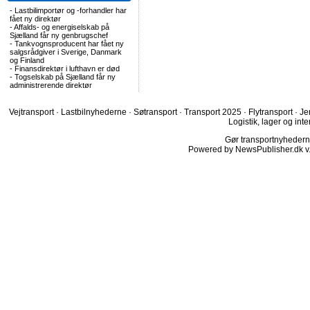
-
Lastbilimportør og -forhandler har
fået ny direktør
-
Affalds- og energiselskab på
Sjælland får ny genbrugschef
-
Tankvognsproducent har fået ny
salgsrådgiver i Sverige, Danmark
og Finland
-
Finansdirektør i lufthavn er død
-
Togselskab på Sjælland får ny
administrerende direktør
Vejtransport
·
Lastbilnyhederne
·
Søtransport
·
Transport 2025
·
Flytransport
·
Je
Logistik, lager og inte
Gør transportnyhederne.
Powered by NewsPublisher.dk v