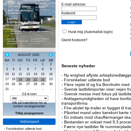
E-mail adresse:
Kodeord:
Husk mig (Automatisk login)
Glemt Kodeord?
AUGUST 2026
MA
TI
ON
TO
FR
LØ
SØ
1
2
-
-
-
-
-
Seneste nyheder
3
4
5
6
7
8
9
10
11
12
13
14
15
16
-
Ny enighed aflyste arbejdsnedlægge
17
18
23
-
Forsinkelser udløste bod
19
20
21
22
24
25
26
27
28
29
30
-
Flere rejste til og fra Bornholm med
-
Svensk lastbilimportør viser vejen fra
31
-
-
-
-
-
-
-
Svensk messe med fokus på lastbile
Gå til start
-
Anklagemyndigheden vil have konfisk
Klik på kalenderen for at
transportfirma
sortere arrangementer
-
Fire-akslet tip-trailer er bygget til t
-
Påvirket mand uden kørekort kørte in
Tilføj arrangement
-
En indsats mod chaufførmangel skal
Vejtransport
-
Bestanden er vokset med 9,3 procent
-
Færre nye lastbiler fik nummerplader 
-
Forsinkelser udløste bod