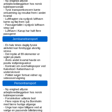
-
Ny enighed aflyste
arbejdsnedlæggelser hos norsk
kabinepersonale
-
Tysk transportkoncern kørte
omsætning og resultat frem i andet
kvartal
-
Luftfragten via sydjysk lufthavn
kørte og fløj frem i juli
-
Passagertallet i sydjysk lufthavn
steg i juli
-
Lufthavn i Karup har haft flere
passgerer
Jernbanetransport
-
En halv times daglig fysisk
aktivitet kan forebygge alvorlig
stress
-
Det tredie af 89 elementer er
sejlet på plads
-
Årets andet kvartal havde en
positiv indtjeningvækst
-
Kontrakt om overhalingsspor ved
Kalvebod i København er
underskrevet
-
Politiet søger fortsat vidner og
videoovervågning
Persontransport
-
Ny enighed aflyste
arbejdsnedlæggelser hos norsk
kabinepersonale
-
Forsinkelser udløste bod
-
Flere rejste til og fra Bornholm
med færre hurtige afgange
-
Unge kan rejse billigere ved at
vælge en passende billetløsning