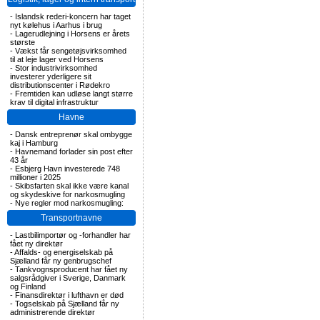
-
Islandsk rederi-koncern har taget
nyt kølehus i Aarhus i brug
-
Lagerudlejning i Horsens er årets
største
-
Vækst får sengetøjsvirksomhed
til at leje lager ved Horsens
-
Stor industrivirksomhed
investerer yderligere sit
distributionscenter i Rødekro
-
Fremtiden kan udløse langt større
krav til digital infrastruktur
Havne
-
Dansk entreprenør skal ombygge
kaj i Hamburg
-
Havnemand forlader sin post efter
43 år
-
Esbjerg Havn investerede 748
millioner i 2025
-
Skibsfarten skal ikke være kanal
og skydeskive for narkosmugling
-
Nye regler mod narkosmugling:
Transportnavne
-
Lastbilimportør og -forhandler har
fået ny direktør
-
Affalds- og energiselskab på
Sjælland får ny genbrugschef
-
Tankvognsproducent har fået ny
salgsrådgiver i Sverige, Danmark
og Finland
-
Finansdirektør i lufthavn er død
-
Togselskab på Sjælland får ny
administrerende direktør