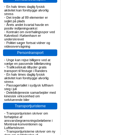
-
En halv times daglig fysisk
aktivitet kan forebygge alvorlig
stress
-
Det tredie af 89 elementer er
sejlet på plads
-
Årets andet kvartal havde en
positiv indtjeningvækst
-
Kontrakt om overhalingsspor ved
Kalvebod i København er
underskrevet
-
Politiet søger fortsat vidner og
videoovervågning
Persontransport
-
Unge kan rejse billigere ved at
vælge en passende billetløsning
-
Trafikselskab tilbyder gratis
transport til festuge i Randers
-
En halv times daglig fysisk
aktivitet kan forebygge alvorlig
stress
-
Passagertallet i sydjysk lufthavn
steg i juli
-
Delebilstjeneste samarbejder med
kinesisk virksomhed om
selvkørende biler
Transportjuristerne
-
Transportjuristen skriver om
forhøjelse af
ansvarsbegrænsningsbeløbene i
Montreal-konventionen og
Luftfartsloven
-
Transportjuristerne skriver om ny