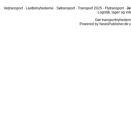
Vejtransport
·
Lastbilnyhederne
·
Søtransport
·
Transport 2025
·
Flytransport
·
Je
·
Logistik, lager og int
Gør transportnyhederne.
Powered by NewsPublisher.dk v