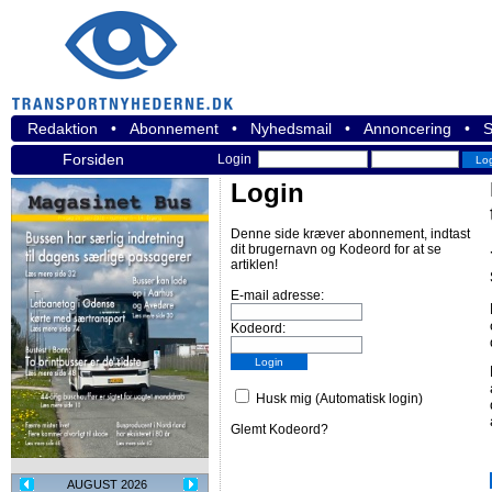
Redaktion
•
Abonnement
•
Nyhedsmail
•
Annoncering
•
S
Forsiden
Login
Login
Denne side kræver abonnement, indtast
dit brugernavn og Kodeord for at se
artiklen!
E-mail adresse:
Kodeord:
Husk mig (Automatisk login)
Glemt Kodeord?
AUGUST 2026