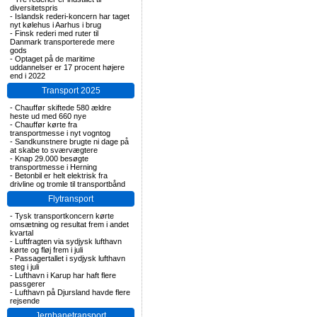
diversitetspris
-
Islandsk rederi-koncern har taget
nyt kølehus i Aarhus i brug
-
Finsk rederi med ruter til
Danmark transporterede mere
gods
-
Optaget på de maritime
uddannelser er 17 procent højere
end i 2022
Transport 2025
-
Chauffør skiftede 580 ældre
heste ud med 660 nye
-
Chauffør kørte fra
transportmesse i nyt vogntog
-
Sandkunstnere brugte ni dage på
at skabe to sværvægtere
-
Knap 29.000 besøgte
transportmesse i Herning
-
Betonbil er helt elektrisk fra
drivline og tromle til transportbånd
Flytransport
-
Tysk transportkoncern kørte
omsætning og resultat frem i andet
kvartal
-
Luftfragten via sydjysk lufthavn
kørte og fløj frem i juli
-
Passagertallet i sydjysk lufthavn
steg i juli
-
Lufthavn i Karup har haft flere
passgerer
-
Lufthavn på Djursland havde flere
rejsende
Jernbanetransport