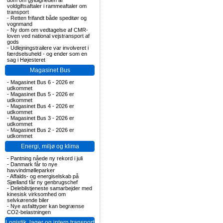
dom om gyldigheden af
voldgiftsaftaler i rammeaftaler om
transport
-
Retten frifandt både speditør og
vognmand
-
Ny dom om vedtagelse af CMR-
loven ved national vejstransport af
gods
-
Udlejningstrailere var involveret i
færdselsuheld - og ender som en
sag i Højesteret
Magasinet Bus
-
Magasinet Bus 6 - 2026 er
udkommet
-
Magasinet Bus 5 - 2026 er
udkommet
-
Magasinet Bus 4 - 2026 er
udkommet
-
Magasinet Bus 3 - 2026 er
udkommet
-
Magasinet Bus 2 - 2026 er
udkommet
Energi, miljø og klima
-
Pantning nåede ny rekord i juli
-
Danmark får to nye
havvindmølleparker
-
Affalds- og energiselskab på
Sjælland får ny genbrugschef
-
Delebilstjeneste samarbejder med
kinesisk virksomhed om
selvkørende biler
-
Nye asfalttyper kan begrænse
CO2-belastningen
Logistik, lager og intern transport