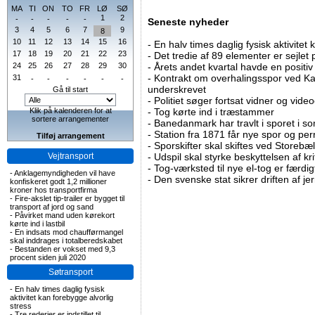
MA
TI
ON
TO
FR
LØ
SØ
1
2
-
-
-
-
-
Seneste nyheder
3
4
5
6
7
9
8
10
11
12
13
14
15
16
-
En halv times daglig fysisk aktivitet
17
18
19
20
21
22
23
-
Det tredie af 89 elementer er sejlet 
24
25
26
27
28
29
30
-
Årets andet kvartal havde en positiv
-
Kontrakt om overhalingsspor ved K
31
-
-
-
-
-
-
underskrevet
Gå til start
-
Politiet søger fortsat vidner og vid
Klik på kalenderen for at
-
Tog kørte ind i træstammer
sortere arrangementer
-
Banedanmark har travlt i sporet i s
-
Station fra 1871 får nye spor og per
Tilføj arrangement
-
Sporskifter skal skiftes ved Storebæl
Vejtransport
-
Udspil skal styrke beskyttelsen af kri
-
Tog-værksted til nye el-tog er færdig
-
Anklagemyndigheden vil have
-
Den svenske stat sikrer driften af j
konfiskeret godt 1,2 millioner
kroner hos transportfirma
-
Fire-akslet tip-trailer er bygget til
transport af jord og sand
-
Påvirket mand uden kørekort
kørte ind i lastbil
-
En indsats mod chaufførmangel
skal inddrages i totalberedskabet
-
Bestanden er vokset med 9,3
procent siden juli 2020
Søtransport
-
En halv times daglig fysisk
aktivitet kan forebygge alvorlig
stress
-
Tre rederier er indstillet til