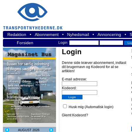
Redaktion
•
Abonnement
•
Nyhedsmail
•
Annoncering
•
S
Forsiden
Login
Login
Denne side kræver abonnement, indtast
dit brugernavn og Kodeord for at se
artiklen!
E-mail adresse:
Kodeord:
Husk mig (Automatisk login)
Glemt Kodeord?
AUGUST 2026