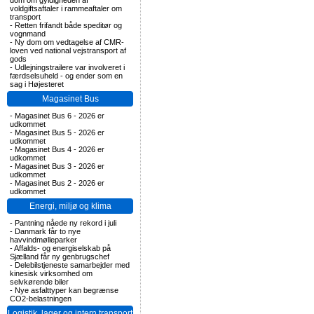
dom om gyldigheden af
voldgiftsaftaler i rammeaftaler om
transport
-
Retten frifandt både speditør og
vognmand
-
Ny dom om vedtagelse af CMR-
loven ved national vejstransport af
gods
-
Udlejningstrailere var involveret i
færdselsuheld - og ender som en
sag i Højesteret
Magasinet Bus
-
Magasinet Bus 6 - 2026 er
udkommet
-
Magasinet Bus 5 - 2026 er
udkommet
-
Magasinet Bus 4 - 2026 er
udkommet
-
Magasinet Bus 3 - 2026 er
udkommet
-
Magasinet Bus 2 - 2026 er
udkommet
Energi, miljø og klima
-
Pantning nåede ny rekord i juli
-
Danmark får to nye
havvindmølleparker
-
Affalds- og energiselskab på
Sjælland får ny genbrugschef
-
Delebilstjeneste samarbejder med
kinesisk virksomhed om
selvkørende biler
-
Nye asfalttyper kan begrænse
CO2-belastningen
Logistik, lager og intern transport