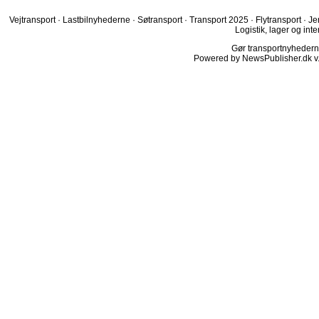
Vejtransport
·
Lastbilnyhederne
·
Søtransport
·
Transport 2025
·
Flytransport
·
Je
Logistik, lager og inte
Gør transportnyhederne.
Powered by NewsPublisher.dk v