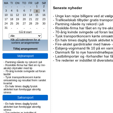
MA
TI
ON
TO
FR
LØ
SØ
1
2
-
-
-
-
-
Seneste nyheder
3
4
5
6
7
9
8
10
11
12
13
14
15
16
-
Unge kan rejse billigere ved at vælg
17
18
19
20
21
22
23
-
Trafikselskab tilbyder gratis transpor
24
25
26
27
28
29
30
-
Pantning nåede ny rekord i juli
-
Roskilde-firma har fået en ny tre-aksl
31
-
-
-
-
-
-
-
70-årig kvinde svingede ud foran las
Gå til start
-
Tysk transportkoncern kørte omsætni
Klik på kalenderen for at
-
En halv times daglig fysisk aktivitet
sortere arrangementer
-
Fire-akslet gardintrailer med hæve-
-
Esbjerg-vognmand fik 10 på en va
Tilføj arrangement
-
Danmark får to nye havvindmøllepa
Vejtransport
-
Lastbilimportør og -forhandler har få
-
Tre rederier er indstillet til diversitet
-
Pantning nåede ny rekord i juli
-
Roskilde-firma har fået en ny tre-
akslet citytrailer med tip
-
70-årig kvinde svingede ud foran
lastbil
-
Tysk transportkoncern kørte
omsætning og resultat frem i andet
kvartal
-
En halv times daglig fysisk
aktivitet kan forebygge alvorlig
stress
Søtransport
-
En halv times daglig fysisk
aktivitet kan forebygge alvorlig
stress
-
Tre rederier er indstillet til