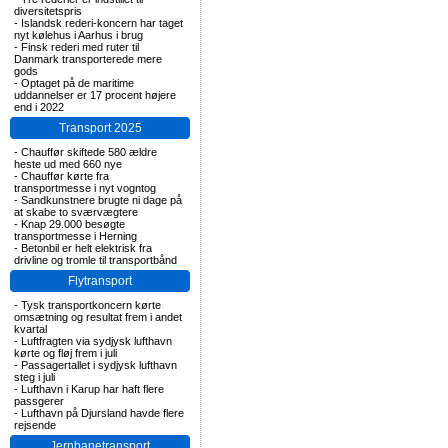
diversitetspris
-
Islandsk rederi-koncern har taget
nyt kølehus i Aarhus i brug
-
Finsk rederi med ruter til
Danmark transporterede mere
gods
-
Optaget på de maritime
uddannelser er 17 procent højere
end i 2022
Transport 2025
-
Chauffør skiftede 580 ældre
heste ud med 660 nye
-
Chauffør kørte fra
transportmesse i nyt vogntog
-
Sandkunstnere brugte ni dage på
at skabe to sværvægtere
-
Knap 29.000 besøgte
transportmesse i Herning
-
Betonbil er helt elektrisk fra
drivline og tromle til transportbånd
Flytransport
-
Tysk transportkoncern kørte
omsætning og resultat frem i andet
kvartal
-
Luftfragten via sydjysk lufthavn
kørte og fløj frem i juli
-
Passagertallet i sydjysk lufthavn
steg i juli
-
Lufthavn i Karup har haft flere
passgerer
-
Lufthavn på Djursland havde flere
rejsende
Jernbanetransport