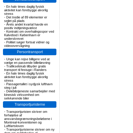
-
En halv times daglig fysisk
aktivitet kan forebygge alvorlig
stress
-
Det tredie af 89 elementer er
sejlet på plads
-
Årets andet kvartal havde en
positiv indtjeningvækst
-
Kontrakt om overhalingsspor ved
Kalvebod i København er
underskrevet
-
Politiet søger fortsat vidner og
videoovervågning
Persontransport
-
Unge kan rejse billigere ved at
vælge en passende billetløsning
-
Trafikselskab tilbyder gratis
transport til festuge i Randers
-
En halv times daglig fysisk
aktivitet kan forebygge alvorlig
stress
-
Passagertallet i sydjysk lufthavn
steg i juli
-
Delebilstjeneste samarbejder med
kinesisk virksomhed om
selvkørende biler
Transportjuristerne
-
Transportjuristen skriver om
forhøjelse af
ansvarsbegrænsningsbeløbene i
Montreal-konventionen og
Luftfartsloven
-
Transportjuristerne skriver om ny