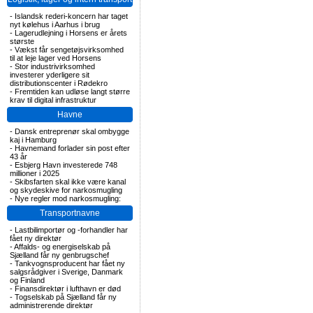
-
Islandsk rederi-koncern har taget
nyt kølehus i Aarhus i brug
-
Lagerudlejning i Horsens er årets
største
-
Vækst får sengetøjsvirksomhed
til at leje lager ved Horsens
-
Stor industrivirksomhed
investerer yderligere sit
distributionscenter i Rødekro
-
Fremtiden kan udløse langt større
krav til digital infrastruktur
Havne
-
Dansk entreprenør skal ombygge
kaj i Hamburg
-
Havnemand forlader sin post efter
43 år
-
Esbjerg Havn investerede 748
millioner i 2025
-
Skibsfarten skal ikke være kanal
og skydeskive for narkosmugling
-
Nye regler mod narkosmugling:
Transportnavne
-
Lastbilimportør og -forhandler har
fået ny direktør
-
Affalds- og energiselskab på
Sjælland får ny genbrugschef
-
Tankvognsproducent har fået ny
salgsrådgiver i Sverige, Danmark
og Finland
-
Finansdirektør i lufthavn er død
-
Togselskab på Sjælland får ny
administrerende direktør