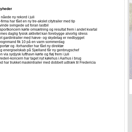
nyheder
nåede ny rekord i juli
firma har fået en ny tre-akslet citytrailer med tip
vinde svingede ud foran lastbil
sportkoncern kørte omsætning og resultat frem i andet kvartal
imes daglig fysisk aktivitet kan forebygge alvorlig stress
let gardintrailer med hæve- og skydetag er nedbygget
vognmand fik 10 på en varm sommerdag
portør og -forhandler har fået ny direktør
 og energiselskab på Sjælland får ny genbrugschef
n via sydjysk lufthavn kørte og fløj frem i juli
rederi-koncern har taget nyt kølehus i Aarhus i brug
 har trukket maskintrailer med dobbelt udtræk til Fredericia