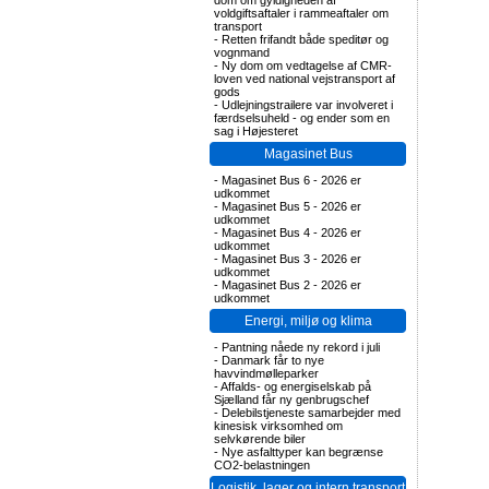
dom om gyldigheden af
voldgiftsaftaler i rammeaftaler om
transport
-
Retten frifandt både speditør og
vognmand
-
Ny dom om vedtagelse af CMR-
loven ved national vejstransport af
gods
-
Udlejningstrailere var involveret i
færdselsuheld - og ender som en
sag i Højesteret
Magasinet Bus
-
Magasinet Bus 6 - 2026 er
udkommet
-
Magasinet Bus 5 - 2026 er
udkommet
-
Magasinet Bus 4 - 2026 er
udkommet
-
Magasinet Bus 3 - 2026 er
udkommet
-
Magasinet Bus 2 - 2026 er
udkommet
Energi, miljø og klima
-
Pantning nåede ny rekord i juli
-
Danmark får to nye
havvindmølleparker
-
Affalds- og energiselskab på
Sjælland får ny genbrugschef
-
Delebilstjeneste samarbejder med
kinesisk virksomhed om
selvkørende biler
-
Nye asfalttyper kan begrænse
CO2-belastningen
Logistik, lager og intern transport