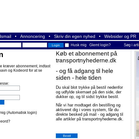
smail
•
Annoncering
•
Skriv din egen nyhed
•
Websider og PR
Husk mig
Glemt login?
Søg i art
n
Køb et abonnement på
transportnyhederne.dk
e kræver abonnement, indtast
- og få adgang til hele
navn og Kodeord for at se
siden - hele tiden
resse:
Du skal blot trykke på bestil nedenfor
og udfylde skemaet på den side, der
dukker op, og til sidst trykke bestil.
Når vi har modtaget din bestilling og
aktiveret dig i vores system, får du
ig (Automatisk login)
direkte besked på mail - og adgang til
alle artikler på transportnyhederne.dk.
deord?