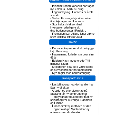
-
Islandsk rederi-koncern har taget
nyt kølehus i Aarhus i brug
-
Lagerudlejning i Horsens er årets
største
-
Vækst får sengetøjsvirksomhed
til at leje lager ved Horsens
-
Stor industrivirksomhed
investerer yderligere sit
distributionscenter i Rødekro
-
Fremtiden kan udløse langt større
krav til digital infrastruktur
Havne
-
Dansk entreprenør skal ombygge
kaj i Hamburg
-
Havnemand forlader sin post efter
43 år
-
Esbjerg Havn investerede 748
millioner i 2025
-
Skibsfarten skal ikke være kanal
og skydeskive for narkosmugling
-
Nye regler mod narkosmugling:
Transportnavne
-
Lastbilimportør og -forhandler har
fået ny direktør
-
Affalds- og energiselskab på
Sjælland får ny genbrugschef
-
Tankvognsproducent har fået ny
salgsrådgiver i Sverige, Danmark
og Finland
-
Finansdirektør i lufthavn er død
-
Togselskab på Sjælland får ny
administrerende direktør