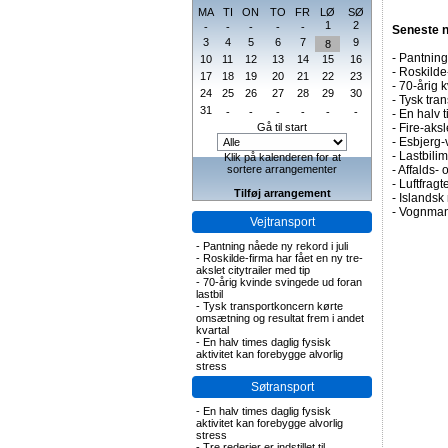
MA
TI
ON
TO
FR
LØ
SØ
1
2
-
-
-
-
-
Seneste 
3
4
5
6
7
9
8
-
Pantning 
10
11
12
13
14
15
16
-
Roskilde-
17
18
19
20
21
22
23
-
70-årig k
24
25
26
27
28
29
30
-
Tysk tran
31
-
-
-
-
-
-
-
En halv t
Gå til start
-
Fire-aks
-
Esbjerg-
-
Lastbilim
Klik på kalenderen for at
sortere arrangementer
-
Affalds-
-
Luftfragte
Tilføj arrangement
-
Islandsk 
-
Vognmand
Vejtransport
-
Pantning nåede ny rekord i juli
-
Roskilde-firma har fået en ny tre-
akslet citytrailer med tip
-
70-årig kvinde svingede ud foran
lastbil
-
Tysk transportkoncern kørte
omsætning og resultat frem i andet
kvartal
-
En halv times daglig fysisk
aktivitet kan forebygge alvorlig
stress
Søtransport
-
En halv times daglig fysisk
aktivitet kan forebygge alvorlig
stress
-
Tre rederier er indstillet til