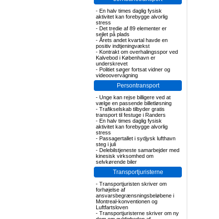
-
En halv times daglig fysisk
aktivitet kan forebygge alvorlig
stress
-
Det tredie af 89 elementer er
sejlet på plads
-
Årets andet kvartal havde en
positiv indtjeningvækst
-
Kontrakt om overhalingsspor ved
Kalvebod i København er
underskrevet
-
Politiet søger fortsat vidner og
videoovervågning
Persontransport
-
Unge kan rejse billigere ved at
vælge en passende billetløsning
-
Trafikselskab tilbyder gratis
transport til festuge i Randers
-
En halv times daglig fysisk
aktivitet kan forebygge alvorlig
stress
-
Passagertallet i sydjysk lufthavn
steg i juli
-
Delebilstjeneste samarbejder med
kinesisk virksomhed om
selvkørende biler
Transportjuristerne
-
Transportjuristen skriver om
forhøjelse af
ansvarsbegrænsningsbeløbene i
Montreal-konventionen og
Luftfartsloven
-
Transportjuristerne skriver om ny