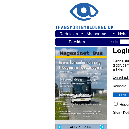
Redaktion
•
Abonnement
•
Nyhed
Forsiden
Login
Logi
Denne sid
dit bruger
artiklen!
E-mail ad
Kodeord:
Husk m
Glemt Ko
AUGUST 2026