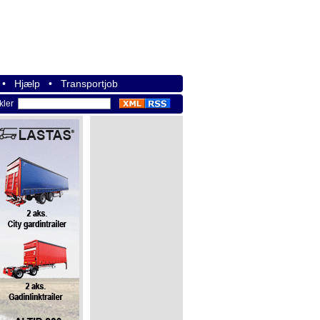
•
Hjælp
•
Transportjob
ikler