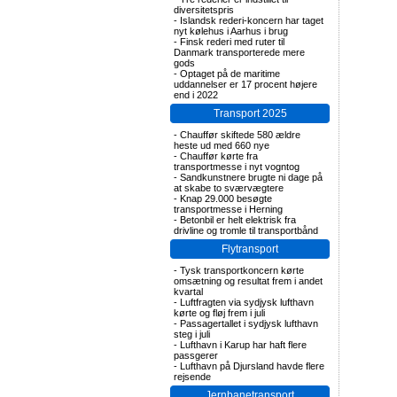
diversitetspris
-
Islandsk rederi-koncern har taget
nyt kølehus i Aarhus i brug
-
Finsk rederi med ruter til
Danmark transporterede mere
gods
-
Optaget på de maritime
uddannelser er 17 procent højere
end i 2022
Transport 2025
-
Chauffør skiftede 580 ældre
heste ud med 660 nye
-
Chauffør kørte fra
transportmesse i nyt vogntog
-
Sandkunstnere brugte ni dage på
at skabe to sværvægtere
-
Knap 29.000 besøgte
transportmesse i Herning
-
Betonbil er helt elektrisk fra
drivline og tromle til transportbånd
Flytransport
-
Tysk transportkoncern kørte
omsætning og resultat frem i andet
kvartal
-
Luftfragten via sydjysk lufthavn
kørte og fløj frem i juli
-
Passagertallet i sydjysk lufthavn
steg i juli
-
Lufthavn i Karup har haft flere
passgerer
-
Lufthavn på Djursland havde flere
rejsende
Jernbanetransport