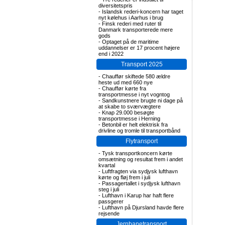
diversitetspris
-
Islandsk rederi-koncern har taget
nyt kølehus i Aarhus i brug
-
Finsk rederi med ruter til
Danmark transporterede mere
gods
-
Optaget på de maritime
uddannelser er 17 procent højere
end i 2022
Transport 2025
-
Chauffør skiftede 580 ældre
heste ud med 660 nye
-
Chauffør kørte fra
transportmesse i nyt vogntog
-
Sandkunstnere brugte ni dage på
at skabe to sværvægtere
-
Knap 29.000 besøgte
transportmesse i Herning
-
Betonbil er helt elektrisk fra
drivline og tromle til transportbånd
Flytransport
-
Tysk transportkoncern kørte
omsætning og resultat frem i andet
kvartal
-
Luftfragten via sydjysk lufthavn
kørte og fløj frem i juli
-
Passagertallet i sydjysk lufthavn
steg i juli
-
Lufthavn i Karup har haft flere
passgerer
-
Lufthavn på Djursland havde flere
rejsende
Jernbanetransport