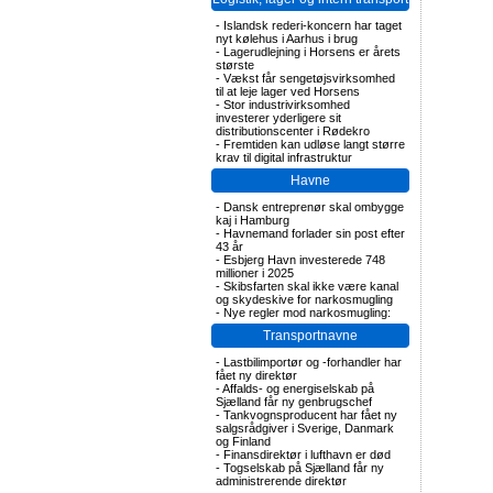
-
Islandsk rederi-koncern har taget
nyt kølehus i Aarhus i brug
-
Lagerudlejning i Horsens er årets
største
-
Vækst får sengetøjsvirksomhed
til at leje lager ved Horsens
-
Stor industrivirksomhed
investerer yderligere sit
distributionscenter i Rødekro
-
Fremtiden kan udløse langt større
krav til digital infrastruktur
Havne
-
Dansk entreprenør skal ombygge
kaj i Hamburg
-
Havnemand forlader sin post efter
43 år
-
Esbjerg Havn investerede 748
millioner i 2025
-
Skibsfarten skal ikke være kanal
og skydeskive for narkosmugling
-
Nye regler mod narkosmugling:
Transportnavne
-
Lastbilimportør og -forhandler har
fået ny direktør
-
Affalds- og energiselskab på
Sjælland får ny genbrugschef
-
Tankvognsproducent har fået ny
salgsrådgiver i Sverige, Danmark
og Finland
-
Finansdirektør i lufthavn er død
-
Togselskab på Sjælland får ny
administrerende direktør