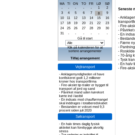
MA
TI
ON
TO
FR
LØ
SØ
1
2
-
-
-
-
-
Seneste 
3
4
5
6
7
9
8
-
Anklagem
10
11
12
13
14
15
16
transportf
17
18
19
20
21
22
23
-
Fire-aksl
24
25
26
27
28
29
30
-
Påvirket 
31
-
-
-
-
-
-
-
En indsa
Gå til start
-
Bestande
-
Færre nye
-
Pantning 
Klik på kalenderen for at
sortere arrangementer
-
Roskilde-
-
70-årig k
Tilføj arrangement
-
Tysk tran
-
En halv t
Vejtransport
-
Fire-aks
-
Anklagemyndigheden vil have
konfiskeret godt 1,2 millioner
kroner hos transportfirma
-
Fire-akslet tip-trailer er bygget til
transport af jord og sand
-
Påvirket mand uden kørekort
kørte ind i lastbil
-
En indsats mod chaufførmangel
skal inddrages i totalberedskabet
-
Bestanden er vokset med 9,3
procent siden juli 2020
Søtransport
-
En halv times daglig fysisk
aktivitet kan forebygge alvorlig
stress
-
Tre rederier er indstillet til