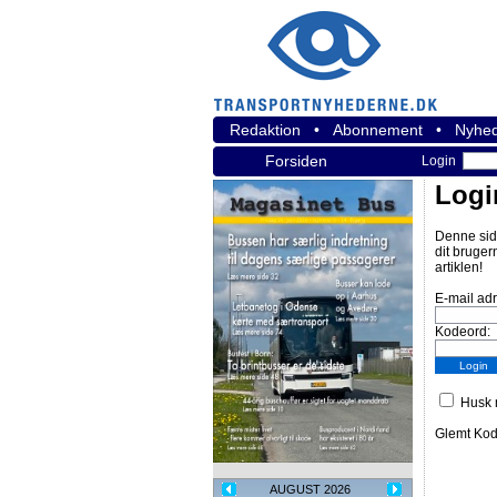
Redaktion
•
Abonnement
•
Nyhed
Forsiden
Login
Logi
Denne sid
dit bruger
artiklen!
E-mail ad
Kodeord:
Husk m
Glemt Ko
AUGUST 2026