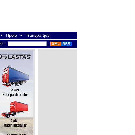
•
Hjælp
•
Transportjob
ikler