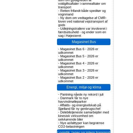
dom om gyldigheden af
voldgiftsaftaler i rammeaftaler om
transport
-
Retten frifandt både speditør og
vognmand
-
Ny dom om vedtagelse af CMR-
loven ved national vejstransport af
gods
-
Udlejningstrailere var involveret i
færdselsuheld - og ender som en
sag i Højesteret
Magasinet Bus
-
Magasinet Bus 6 - 2026 er
udkommet
-
Magasinet Bus 5 - 2026 er
udkommet
-
Magasinet Bus 4 - 2026 er
udkommet
-
Magasinet Bus 3 - 2026 er
udkommet
-
Magasinet Bus 2 - 2026 er
udkommet
Energi, miljø og klima
-
Pantning nåede ny rekord i juli
-
Danmark får to nye
havvindmølleparker
-
Affalds- og energiselskab på
Sjælland får ny genbrugschef
-
Delebilstjeneste samarbejder med
kinesisk virksomhed om
selvkørende biler
-
Nye asfalttyper kan begrænse
CO2-belastningen
Logistik, lager og intern transport