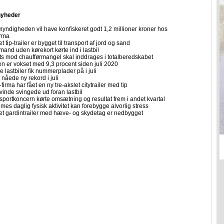
nyheder
yndigheden vil have konfiskeret godt 1,2 millioner kroner hos
irma
et tip-trailer er bygget til transport af jord og sand
mand uden kørekort kørte ind i lastbil
ts mod chaufførmangel skal inddrages i totalberedskabet
n er vokset med 9,3 procent siden juli 2020
 lastbiler fik nummerplader på i juli
nåede ny rekord i juli
firma har fået en ny tre-akslet citytrailer med tip
vinde svingede ud foran lastbil
sportkoncern kørte omsætning og resultat frem i andet kvartal
imes daglig fysisk aktivitet kan forebygge alvorlig stress
let gardintrailer med hæve- og skydetag er nedbygget