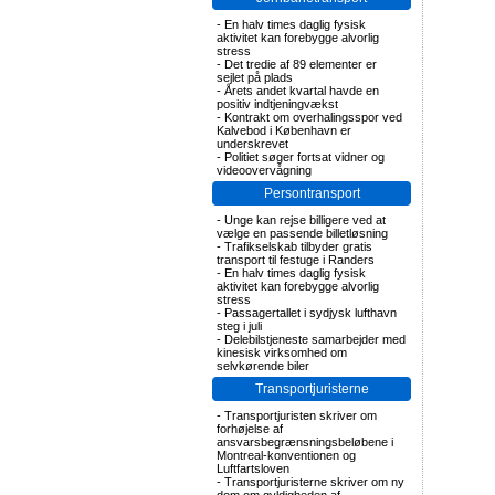
-
En halv times daglig fysisk
aktivitet kan forebygge alvorlig
stress
-
Det tredie af 89 elementer er
sejlet på plads
-
Årets andet kvartal havde en
positiv indtjeningvækst
-
Kontrakt om overhalingsspor ved
Kalvebod i København er
underskrevet
-
Politiet søger fortsat vidner og
videoovervågning
Persontransport
-
Unge kan rejse billigere ved at
vælge en passende billetløsning
-
Trafikselskab tilbyder gratis
transport til festuge i Randers
-
En halv times daglig fysisk
aktivitet kan forebygge alvorlig
stress
-
Passagertallet i sydjysk lufthavn
steg i juli
-
Delebilstjeneste samarbejder med
kinesisk virksomhed om
selvkørende biler
Transportjuristerne
-
Transportjuristen skriver om
forhøjelse af
ansvarsbegrænsningsbeløbene i
Montreal-konventionen og
Luftfartsloven
-
Transportjuristerne skriver om ny