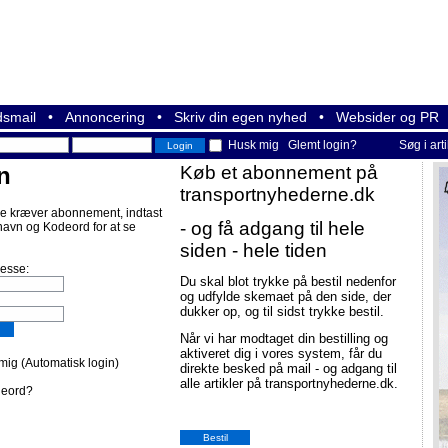
smail
•
Annoncering
•
Skriv din egen nyhed
•
Websider og PR
Husk mig
Glemt login?
Søg i art
n
Køb et abonnement på
transportnyhederne.dk
e kræver abonnement, indtast
- og få adgang til hele
navn og Kodeord for at se
siden - hele tiden
resse:
Du skal blot trykke på bestil nedenfor
og udfylde skemaet på den side, der
dukker op, og til sidst trykke bestil.
Når vi har modtaget din bestilling og
aktiveret dig i vores system, får du
ig (Automatisk login)
direkte besked på mail - og adgang til
alle artikler på transportnyhederne.dk.
deord?