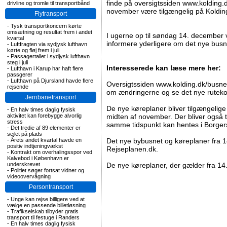
finde på oversigtssiden www.kolding.dk
drivline og tromle til transportbånd
november være tilgængelig på Kolding
Flytransport
-
Tysk transportkoncern kørte
omsætning og resultat frem i andet
I ugerne op til søndag 14. december 
kvartal
informere yderligere om det nye busn
-
Luftfragten via sydjysk lufthavn
kørte og fløj frem i juli
-
Passagertallet i sydjysk lufthavn
steg i juli
Interesserede kan læse mere her:
-
Lufthavn i Karup har haft flere
passgerer
-
Lufthavn på Djursland havde flere
Oversigtssiden www.kolding.dk/busne
rejsende
om ændringerne og se det nye rutekor
Jernbanetransport
De nye køreplaner bliver tilgængelige
-
En halv times daglig fysisk
aktivitet kan forebygge alvorlig
midten af november. Der bliver også 
stress
samme tidspunkt kan hentes i Borgers
-
Det tredie af 89 elementer er
sejlet på plads
-
Årets andet kvartal havde en
Det nye bybusnet og køreplaner fra 1
positiv indtjeningvækst
Rejseplanen.dk.
-
Kontrakt om overhalingsspor ved
Kalvebod i København er
underskrevet
De nye køreplaner, der gælder fra 1
-
Politiet søger fortsat vidner og
videoovervågning
Persontransport
-
Unge kan rejse billigere ved at
vælge en passende billetløsning
-
Trafikselskab tilbyder gratis
transport til festuge i Randers
-
En halv times daglig fysisk