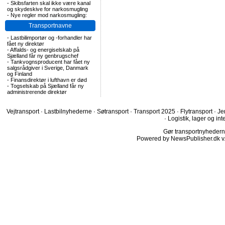
-
Skibsfarten skal ikke være kanal
og skydeskive for narkosmugling
-
Nye regler mod narkosmugling:
Transportnavne
-
Lastbilimportør og -forhandler har
fået ny direktør
-
Affalds- og energiselskab på
Sjælland får ny genbrugschef
-
Tankvognsproducent har fået ny
salgsrådgiver i Sverige, Danmark
og Finland
-
Finansdirektør i lufthavn er død
-
Togselskab på Sjælland får ny
administrerende direktør
Vejtransport
·
Lastbilnyhederne
·
Søtransport
·
Transport 2025
·
Flytransport
·
Je
·
Logistik, lager og int
Gør transportnyhederne.
Powered by NewsPublisher.dk v