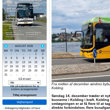
AUGUST 2026
MA
TI
ON
TO
FR
LØ
SØ
1
2
-
-
-
-
-
3
4
5
6
7
8
9
10
11
12
13
14
15
16
17
18
19
20
21
22
23
24
25
26
27
28
29
30
31
-
-
-
-
-
-
Gå til start
Fra midten af december ændres bybus
Klik på kalenderen for at
Kolding.
sortere arrangementer
Tilføj arrangement
Søndag 14. december træder et nyt
busserne i Kolding i kraft. Koldi
Vejtransport
omlægningen er at få flere til at t
direkte forbindelser, flere busafg
-
Anklagemyndigheden vil have