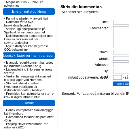
-
Magasinet Bus 2 - 2026 er
udkommet
Skriv din kommentar:
Energi, miljø og klima
Alle felter skal udfyldes!
-
Pantning nåede ny rekord i juli
-
Danmark får to nye
Titel:
havvindmølleparker
Kommentar:
-
Affalds- og energiselskab på
Sjælland får ny genbrugschef
-
Delebilstjeneste samarbejder med
kinesisk virksomhed om
selvkørende biler
-
Nye asfalttyper kan begrænse
CO2-belastningen
Navn:
Logistik, lager og intern transport
Email:
-
Islandsk rederi-koncern har taget
Adresse:
nyt kølehus i Aarhus i brug
-
Lagerudlejning i Horsens er årets
By:
største
-
Vækst får sengetøjsvirksomhed
Indtast bogstaverne:
ÆØÅ
- så
til at leje lager ved Horsens
-
Stor industrivirksomhed
investerer yderligere sit
distributionscenter i Rødekro
Bemærk: For at undgå misbrug bliver din IP
-
Fremtiden kan udløse langt større
krav til digital infrastruktur
Havne
-
Dansk entreprenør skal ombygge
kaj i Hamburg
-
Havnemand forlader sin post efter
43 år
-
Esbjerg Havn investerede 748
millioner i 2025