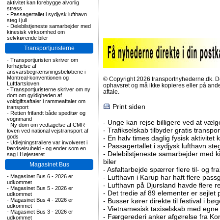
aktivitet kan forebygge alvorlig
stress
-
Passagertallet i sydjysk lufthavn
steg i juli
-
Delebilstjeneste samarbejder med
kinesisk virksomhed om
selvkørende biler
Transportjuristerne
-
Transportjuristen skriver om
forhøjelse af
ansvarsbegrænsningsbeløbene i
Montreal-konventionen og
© Copyright 2026 transportnyhederne.dk. Den
Luftfartsloven
ophavsret og må ikke kopieres eller på an
-
Transportjuristerne skriver om ny
aftale.
dom om gyldigheden af
voldgiftsaftaler i rammeaftaler om
Print siden
transport
-
Retten frifandt både speditør og
vognmand
-
Unge kan rejse billigere ved at vælg
-
Ny dom om vedtagelse af CMR-
-
Trafikselskab tilbyder gratis transpor
loven ved national vejstransport af
gods
-
En halv times daglig fysisk aktivitet
-
Udlejningstrailere var involveret i
-
Passagertallet i sydjysk lufthavn steg 
færdselsuheld - og ender som en
-
Delebilstjeneste samarbejder med 
sag i Højesteret
biler
Magasinet Bus
-
Asfaltarbejde spærrer flere til- og 
-
Magasinet Bus 6 - 2026 er
-
Lufthavn i Karup har haft flere pass
udkommet
-
Lufthavn på Djursland havde flere r
-
Magasinet Bus 5 - 2026 er
-
Det tredie af 89 elementer er sejlet 
udkommet
-
Magasinet Bus 4 - 2026 er
-
Busser kører direkte til festival i 
udkommet
-
Vietnamesisk taxiselskab med egne e
-
Magasinet Bus 3 - 2026 er
-
Færgerederi anker afgørelse fra Ko
udkommet