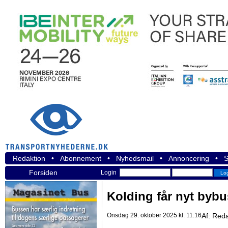
Redaktion
•
Abonnement
•
Nyhedsmail
•
Annoncering
•
S
Forsiden
Login
Kolding får nyt bybu
Onsdag 29. oktober 2025 kl: 11:16
Af:
Reda