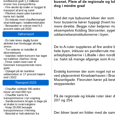
konfiskeret godt 1,2 millioner
busnet. Flere af de regionale og lok
kroner hos transportfirma
dog i mindre grad
-
Fire-akslet tip-trailer er bygget til
transport af jord og sand
-
Påvirket mand uden kørekort
kørte ind i lastbil
Med det nye bybusnet bliver der som n
-
En indsats mod chaufførmangel
hvor busserne kører hyppigt (hvert k
skal inddrages i totalberedskabet
-
Bestanden er vokset med 9,3
mere direkte. Begge ruter betjener m
procent siden juli 2020
eksempelvis Kolding Storcenter, syge
Søtransport
uddannelsesinstitutionerne i byen.
-
En halv times daglig fysisk
aktivitet kan forebygge alvorlig
De to A-ruter suppleres af fire andre b
stress
-
Tre rederier er indstillet til
hele byen, inklusiv en pendlerrute m
diversitetspris
arbejdspladserne i Lilballe i den nordl
-
Islandsk rederi-koncern har taget
ca. halvt så mange afgange som A-ru
nyt kølehus i Aarhus i brug
-
Finsk rederi med ruter til
Danmark transporterede mere
gods
Endelig kommer der som noget nyt e
-
Optaget på de maritime
uddannelser er 17 procent højere
ved plejecentret Kirsebærhaven i Br
end i 2022
Mazantigade. Flexruten kører på besti
Transport 2025
stoppesteder.
-
Chauffør skiftede 580 ældre
heste ud med 660 nye
-
Chauffør kørte fra
På de regionale og lokale ruter sker 
transportmesse i nyt vogntog
207 og 254.
-
Sandkunstnere brugte ni dage på
at skabe to sværvægtere
-
Knap 29.000 besøgte
transportmesse i Herning
Der bliver lavet en folder med de s
-
Betonbil er helt elektrisk fra