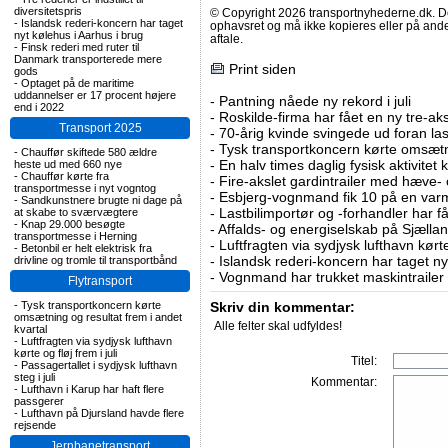
diversitetspris
© Copyright 2026 transportnyhederne.dk. Den
-
Islandsk rederi-koncern har taget
ophavsret og må ikke kopieres eller på an
nyt kølehus i Aarhus i brug
aftale.
-
Finsk rederi med ruter til
Danmark transporterede mere
Print siden
gods
-
Optaget på de maritime
uddannelser er 17 procent højere
-
Pantning nåede ny rekord i juli
end i 2022
-
Roskilde-firma har fået en ny tre-aksl
Transport 2025
-
70-årig kvinde svingede ud foran las
-
Tysk transportkoncern kørte omsætni
-
Chauffør skiftede 580 ældre
-
En halv times daglig fysisk aktivitet
heste ud med 660 nye
-
Chauffør kørte fra
-
Fire-akslet gardintrailer med hæve-
transportmesse i nyt vogntog
-
Esbjerg-vognmand fik 10 på en va
-
Sandkunstnere brugte ni dage på
-
Lastbilimportør og -forhandler har få
at skabe to sværvægtere
-
Knap 29.000 besøgte
-
Affalds- og energiselskab på Sjælla
transportmesse i Herning
-
Luftfragten via sydjysk lufthavn kørte 
-
Betonbil er helt elektrisk fra
-
Islandsk rederi-koncern har taget ny
drivline og tromle til transportbånd
-
Vognmand har trukket maskintrailer 
Flytransport
-
Tysk transportkoncern kørte
Skriv din kommentar:
omsætning og resultat frem i andet
Alle felter skal udfyldes!
kvartal
-
Luftfragten via sydjysk lufthavn
kørte og fløj frem i juli
Titel:
-
Passagertallet i sydjysk lufthavn
steg i juli
Kommentar:
-
Lufthavn i Karup har haft flere
passgerer
-
Lufthavn på Djursland havde flere
rejsende
Jernbanetransport