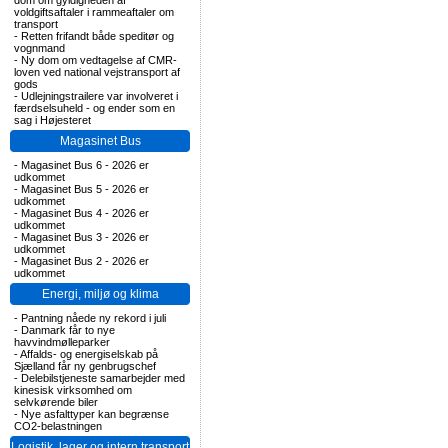
dom om gyldigheden af
voldgiftsaftaler i rammeaftaler om
transport
-
Retten frifandt både speditør og
vognmand
-
Ny dom om vedtagelse af CMR-
loven ved national vejstransport af
gods
-
Udlejningstrailere var involveret i
færdselsuheld - og ender som en
sag i Højesteret
Magasinet Bus
-
Magasinet Bus 6 - 2026 er
udkommet
-
Magasinet Bus 5 - 2026 er
udkommet
-
Magasinet Bus 4 - 2026 er
udkommet
-
Magasinet Bus 3 - 2026 er
udkommet
-
Magasinet Bus 2 - 2026 er
udkommet
Energi, miljø og klima
-
Pantning nåede ny rekord i juli
-
Danmark får to nye
havvindmølleparker
-
Affalds- og energiselskab på
Sjælland får ny genbrugschef
-
Delebilstjeneste samarbejder med
kinesisk virksomhed om
selvkørende biler
-
Nye asfalttyper kan begrænse
CO2-belastningen
Logistik, lager og intern transport