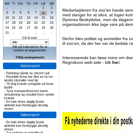
MA
TI
ON
TO
FR
LØ
SØ
1
2
-
-
-
-
-
Medarbejderen fra zoo'en havde send
3
4
5
6
7
9
8
med slanger for at sikre, at ingen kom 
10
11
12
13
14
15
16
Dyrenes Beskyttelse, men da slagerne
17
18
19
20
21
22
23
organisationen ikke tage vare på de
24
25
26
27
28
29
30
31
-
-
-
-
-
-
Gå til start
Derfor blev politiet og anmelder fra z
til zoo'en, da der her var de bedste r
Klik på kalenderen for at
sortere arrangementer
Interesserede kan læse mere om dia
Tilføj arrangement
Regnskovs web-side - klik
her:
Vejtransport
-
Pantning nåede ny rekord i juli
-
Roskilde-firma har fået en ny tre-
akslet citytrailer med tip
-
70-årig kvinde svingede ud foran
lastbil
-
Tysk transportkoncern kørte
omsætning og resultat frem i andet
kvartal
-
En halv times daglig fysisk
aktivitet kan forebygge alvorlig
stress
Søtransport
-
En halv times daglig fysisk
aktivitet kan forebygge alvorlig
stress
-
Tre rederier er indstillet til