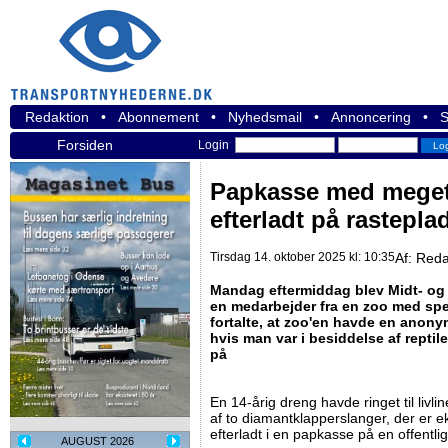
Redaktion
•
Abonnement
•
Nyhedsmail
•
Annoncering
•
S
Forsiden
Login
Papkasse med meget 
efterladt på rastepla
Tirsdag 14. oktober 2025 kl: 10:35
Af:
Reda
Mandag eftermiddag blev Midt- og V
en medarbejder fra en zoo med spec
fortalte, at zoo'en havde en anon
hvis man var i besiddelse af repti
på
En 14-årig dreng havde ringet til livlin
af to diamantklapperslanger, der er e
efterladt i en papkasse på en offentl
AUGUST 2026