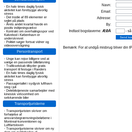
Navn:
-
En halv times daglig fysisk
aktivitet kan forebygge alvorlig
Email:
stress
-
Det tredie af 89 elementer er
Adresse:
sejlet på plads
-
Årets andet kvartal havde en
By:
positiv indtjeningvækst
Indtast bogstaverne:
ÆØÅ
- så
-
Kontrakt om overhalingsspor ved
Kalvebod i København er
underskrevet
-
Politiet søger fortsat vidner og
videoovervågning
Bemærk: For at undgå misbrug bliver din IP
Persontransport
-
Unge kan rejse billigere ved at
vælge en passende billetløsning
-
Trafikselskab tilbyder gratis
transport til festuge i Randers
-
En halv times daglig fysisk
aktivitet kan forebygge alvorlig
stress
-
Passagertallet i sydjysk lufthavn
steg i juli
-
Delebilstjeneste samarbejder med
kinesisk virksomhed om
selvkørende biler
Transportjuristerne
-
Transportjuristen skriver om
forhøjelse af
ansvarsbegrænsningsbeløbene i
Montreal-konventionen og
Luftfartsloven
-
Transportjuristerne skriver om ny