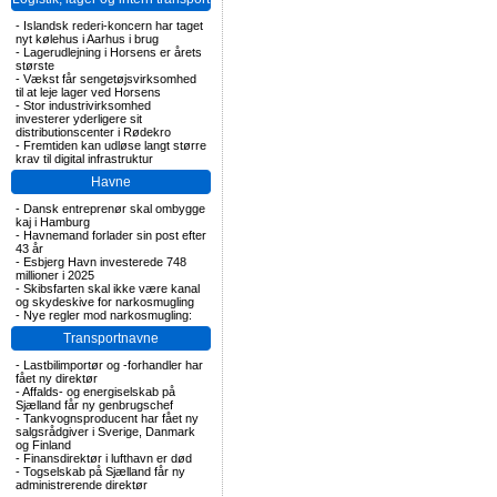
-
Islandsk rederi-koncern har taget
nyt kølehus i Aarhus i brug
-
Lagerudlejning i Horsens er årets
største
-
Vækst får sengetøjsvirksomhed
til at leje lager ved Horsens
-
Stor industrivirksomhed
investerer yderligere sit
distributionscenter i Rødekro
-
Fremtiden kan udløse langt større
krav til digital infrastruktur
Havne
-
Dansk entreprenør skal ombygge
kaj i Hamburg
-
Havnemand forlader sin post efter
43 år
-
Esbjerg Havn investerede 748
millioner i 2025
-
Skibsfarten skal ikke være kanal
og skydeskive for narkosmugling
-
Nye regler mod narkosmugling:
Transportnavne
-
Lastbilimportør og -forhandler har
fået ny direktør
-
Affalds- og energiselskab på
Sjælland får ny genbrugschef
-
Tankvognsproducent har fået ny
salgsrådgiver i Sverige, Danmark
og Finland
-
Finansdirektør i lufthavn er død
-
Togselskab på Sjælland får ny
administrerende direktør