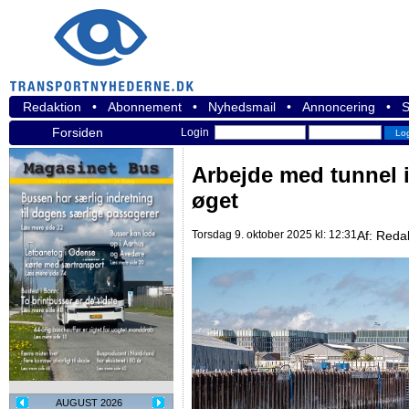
Redaktion
•
Abonnement
•
Nyhedsmail
•
Annoncering
•
S
Forsiden
Login
Arbejde med tunnel 
øget
Torsdag 9. oktober 2025 kl: 12:31
Af:
Reda
AUGUST 2026