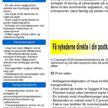
arbejder til boring af sekantpæle på
-
En halv times daglig fysisk
åbne til den kommende sejlsæson, og 
aktivitet kan forebygge alvorlig
entreprenør være færdig på stedet m
stress
-
Det tredie af 89 elementer er
sejlet på plads
-
Årets andet kvartal havde en
positiv indtjeningvækst
-
Kontrakt om overhalingsspor ved
Kalvebod i København er
underskrevet
-
Politiet søger fortsat vidner og
videoovervågning
Persontransport
-
Unge kan rejse billigere ved at
vælge en passende billetløsning
-
Trafikselskab tilbyder gratis
transport til festuge i Randers
-
En halv times daglig fysisk
© Copyright 2026 transportnyhederne.dk. Den
aktivitet kan forebygge alvorlig
ophavsret og må ikke kopieres eller på an
stress
aftale.
-
Passagertallet i sydjysk lufthavn
steg i juli
Print siden
-
Delebilstjeneste samarbejder med
kinesisk virksomhed om
selvkørende biler
-
Anklagemyndigheden vil have konfisk
transportfirma
Transportjuristerne
-
Fire-akslet tip-trailer er bygget til t
-
Transportjuristen skriver om
-
Påvirket mand uden kørekort kørte in
forhøjelse af
-
En indsats mod chaufførmangel skal
ansvarsbegrænsningsbeløbene i
Montreal-konventionen og
-
Bestanden er vokset med 9,3 procent
Luftfartsloven
-
Færre nye lastbiler fik nummerplader 
-
Transportjuristerne skriver om ny