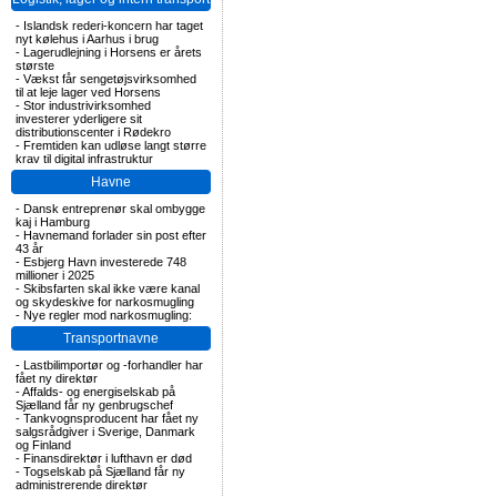
-
Islandsk rederi-koncern har taget
nyt kølehus i Aarhus i brug
-
Lagerudlejning i Horsens er årets
største
-
Vækst får sengetøjsvirksomhed
til at leje lager ved Horsens
-
Stor industrivirksomhed
investerer yderligere sit
distributionscenter i Rødekro
-
Fremtiden kan udløse langt større
krav til digital infrastruktur
Havne
-
Dansk entreprenør skal ombygge
kaj i Hamburg
-
Havnemand forlader sin post efter
43 år
-
Esbjerg Havn investerede 748
millioner i 2025
-
Skibsfarten skal ikke være kanal
og skydeskive for narkosmugling
-
Nye regler mod narkosmugling:
Transportnavne
-
Lastbilimportør og -forhandler har
fået ny direktør
-
Affalds- og energiselskab på
Sjælland får ny genbrugschef
-
Tankvognsproducent har fået ny
salgsrådgiver i Sverige, Danmark
og Finland
-
Finansdirektør i lufthavn er død
-
Togselskab på Sjælland får ny
administrerende direktør