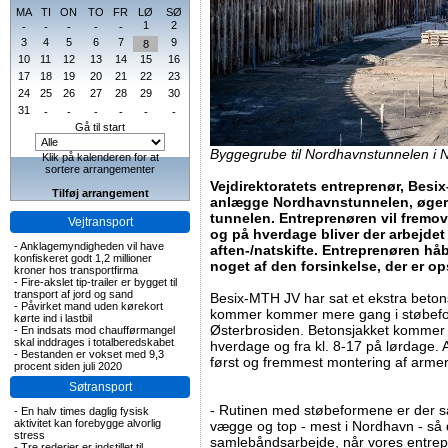
MA
TI
ON
TO
FR
LØ
SØ
1
2
-
-
-
-
-
3
4
5
6
7
9
8
10
11
12
13
14
15
16
17
18
19
20
21
22
23
24
25
26
27
28
29
30
31
-
-
-
-
-
-
Gå til start
Byggegrube til Nordhavnstunnelen i N
Klik på kalenderen for at
sortere arrangementer
Vejdirektoratets entreprenør, Besi
Tilføj arrangement
anlægge Nordhavnstunnelen, øger 
tunnelen. Entreprenøren vil fremo
Vejtransport
og på hverdage bliver der arbejde
-
Anklagemyndigheden vil have
aften-/natskifte. Entreprenøren h
konfiskeret godt 1,2 millioner
noget af den forsinkelse, der er op
kroner hos transportfirma
-
Fire-akslet tip-trailer er bygget til
transport af jord og sand
Besix-MTH JV har sat et ekstra betons
-
Påvirket mand uden kørekort
kommer kommer mere gang i støbefo
kørte ind i lastbil
Østerbrosiden. Betonsjakket kommer ti
-
En indsats mod chaufførmangel
skal inddrages i totalberedskabet
hverdage og fra kl. 8-17 på lørdage.
-
Bestanden er vokset med 9,3
først og fremmest montering af armer
procent siden juli 2020
Søtransport
- Rutinen med støbeformene er der så
-
En halv times daglig fysisk
aktivitet kan forebygge alvorlig
vægge og top - mest i Nordhavn - så 
stress
samlebåndsarbejde, når vores entrep
-
Tre rederier er indstillet til