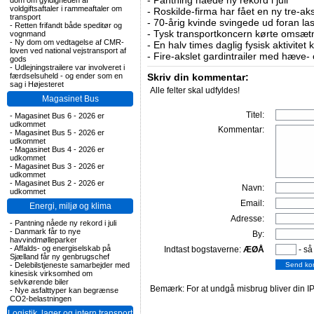
-
Pantning nåede ny rekord i juli
dom om gyldigheden af
voldgiftsaftaler i rammeaftaler om
-
Roskilde-firma har fået en ny tre-aksl
transport
-
70-årig kvinde svingede ud foran las
-
Retten frifandt både speditør og
-
Tysk transportkoncern kørte omsætni
vognmand
-
Ny dom om vedtagelse af CMR-
-
En halv times daglig fysisk aktivitet
loven ved national vejstransport af
-
Fire-akslet gardintrailer med hæve-
gods
-
Udlejningstrailere var involveret i
færdselsuheld - og ender som en
Skriv din kommentar:
sag i Højesteret
Alle felter skal udfyldes!
Magasinet Bus
Titel:
-
Magasinet Bus 6 - 2026 er
udkommet
Kommentar:
-
Magasinet Bus 5 - 2026 er
udkommet
-
Magasinet Bus 4 - 2026 er
udkommet
-
Magasinet Bus 3 - 2026 er
udkommet
-
Magasinet Bus 2 - 2026 er
Navn:
udkommet
Email:
Energi, miljø og klima
Adresse:
-
Pantning nåede ny rekord i juli
-
Danmark får to nye
By:
havvindmølleparker
-
Affalds- og energiselskab på
Indtast bogstaverne:
ÆØÅ
- så
Sjælland får ny genbrugschef
-
Delebilstjeneste samarbejder med
kinesisk virksomhed om
selvkørende biler
Bemærk: For at undgå misbrug bliver din IP
-
Nye asfalttyper kan begrænse
CO2-belastningen
Logistik, lager og intern transport