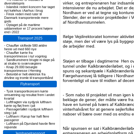
virker, og entreprenøren har indsaml
diversitetspris
-
Islandsk rederi-koncern har taget
intensiverer de nu arbejdet. Det er dej
nyt kølehus i Aarhus i brug
Nordhavn er ved at tegne sig konturer
-
Finsk rederi med ruter til
Stender, der er senior projektleder i 
Danmark transporterede mere
gods
af Nordhavnstunnelen.
-
Optaget på de maritime
uddannelser er 17 procent højere
end i 2022
Ifølge Vejdirektoratet kommer aktivit
Transport 2025
støje, men der vil være lys på bygge
-
Chauffør skiftede 580 ældre
de arbejder med.
heste ud med 660 nye
-
Chauffør kørte fra
transportmesse i nyt vogntog
-
Sandkunstnere brugte ni dage på
Støjen er tilbage i dagtimerne Hen o
at skabe to sværvægtere
tunnel under Kalkbrænderiløbet, og i
-
Knap 29.000 besøgte
spuns og sekantpæle i Kalkbrænderil
transportmesse i Herning
-
Betonbil er helt elektrisk fra
Færgehavnsvej lå tidligere i Nordhavn
drivline og tromle til transportbånd
forventeligt vil vare til midten af dece
Flytransport
-
Tysk transportkoncern kørte
- Som nabo til projektet vil man igen
omsætning og resultat frem i andet
kvartal
beklage de gener, der måtte være fra
-
Luftfragten via sydjysk lufthavn
have en tunnel på tværs af Kalkbrænde
kørte og fløj frem i juli
vinterhalvåret for at genere sejlerfolk
-
Passagertallet i sydjysk lufthavn
steg i juli
naboer vil bære over med os endnu e
-
Lufthavn i Karup har haft flere
passgerer
-
Lufthavn på Djursland havde flere
rejsende
Når spunsen er sat i Kalkbrænderiløbet
entreprenøren en arbejdsplatform på
Jernbanetransport