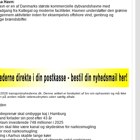
a Havn:
vn er en af Danmarks største kommercielle dybvandshavne med
dgang fra Kattegat og moderne faciliteter. Havnen understøtter den grønne
 gennem aktiviteter inden for eksempelvis offshore vind, genbrug og
ge brændstoffer.
 2026 transportnyhederne.dk. Denne artikel er beskyttet af lov om ophavsret og må ikke
ler på anden måde videreudnyttes uden særlig aftale.
iden
treprenør skal ombygge kaj i Hamburg
d forlader sin post efter 43 år
Havn investerede 748 millioner i 2025
ten skal ikke være kanal og skydeskive for narkosmugling
er mod narkosmugling:
ing i Aarhus skabte lange køer