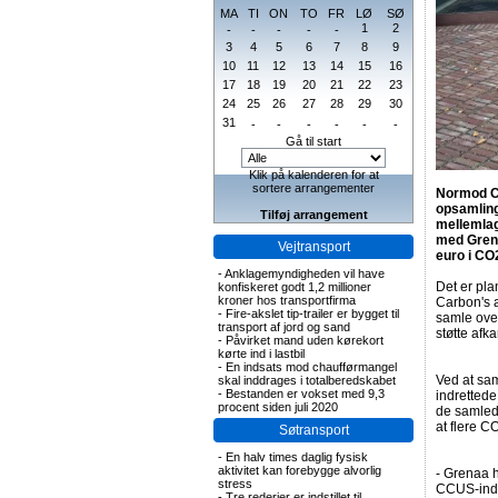
MA
TI
ON
TO
FR
LØ
SØ
1
2
-
-
-
-
-
3
4
5
6
7
8
9
10
11
12
13
14
15
16
17
18
19
20
21
22
23
24
25
26
27
28
29
30
31
-
-
-
-
-
-
Gå til start
Klik på kalenderen for at
sortere arrangementer
Normod Ca
opsamling,
Tilføj arrangement
mellemlag
med Grena
Vejtransport
euro i CO2
-
Anklagemyndigheden vil have
Det er pla
konfiskeret godt 1,2 millioner
kroner hos transportfirma
Carbon's 
-
Fire-akslet tip-trailer er bygget til
samle over
transport af jord og sand
støtte afk
-
Påvirket mand uden kørekort
kørte ind i lastbil
-
En indsats mod chaufførmangel
Ved at sam
skal inddrages i totalberedskabet
-
Bestanden er vokset med 9,3
indrettede
procent siden juli 2020
de samlede
at flere C
Søtransport
-
En halv times daglig fysisk
aktivitet kan forebygge alvorlig
- Grenaa 
stress
CCUS-indus
-
Tre rederier er indstillet til