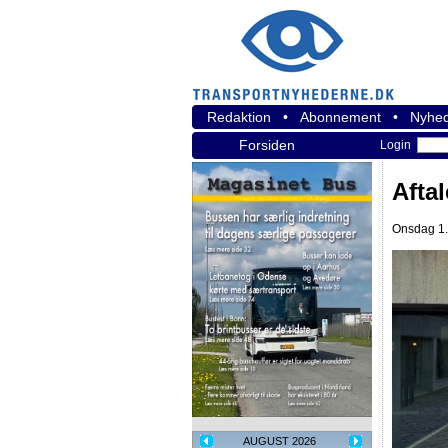
Redaktion
•
Abonnement
•
Nyhed
Forsiden
Login
Afta
Onsdag 1.
AUGUST 2026