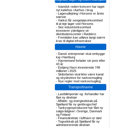
-
Islandsk rederi-koncern har taget
nyt kølehus i Aarhus i brug
-
Lagerudlejning i Horsens er årets
største
-
Vækst får sengetøjsvirksomhed
til at leje lager ved Horsens
-
Stor industrivirksomhed
investerer yderligere sit
distributionscenter i Rødekro
-
Fremtiden kan udløse langt større
krav til digital infrastruktur
Havne
-
Dansk entreprenør skal ombygge
kaj i Hamburg
-
Havnemand forlader sin post efter
43 år
-
Esbjerg Havn investerede 748
millioner i 2025
-
Skibsfarten skal ikke være kanal
og skydeskive for narkosmugling
-
Nye regler mod narkosmugling:
Transportnavne
-
Lastbilimportør og -forhandler har
fået ny direktør
-
Affalds- og energiselskab på
Sjælland får ny genbrugschef
-
Tankvognsproducent har fået ny
salgsrådgiver i Sverige, Danmark
og Finland
-
Finansdirektør i lufthavn er død
-
Togselskab på Sjælland får ny
administrerende direktør