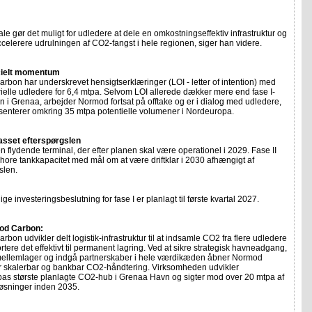
tale gør det muligt for udledere at dele en omkostningseffektiv infrastruktur og
elerere udrulningen af CO2-fangst i hele regionen, siger han videre.
ielt momentum
bon har underskrevet hensigtserklæringer (LOI - letter of intention) med
trielle udledere for 6,4 mtpa. Selvom LOI allerede dækker mere end fase I-
n i Grenaa, arbejder Normod fortsat på offtake og er i dialog med udledere,
senterer omkring 35 mtpa potentielle volumener i Nordeuropa.
passet efterspørgslen
en flydende terminal, der efter planen skal være operationel i 2029. Fase II
nshore tankkapacitet med mål om at være driftklar i 2030 afhængigt af
slen.
ge investeringsbeslutning for fase I er planlagt til første kvartal 2027.
d Carbon:
bon udvikler delt logistik-infrastruktur til at indsamle CO2 fra flere udledere
rtere det effektivt til permanent lagring. Ved at sikre strategisk havneadgang,
mellemlager og indgå partnerskaber i hele værdikæden åbner Normod
r skalerbar og bankbar CO2-håndtering. Virksomheden udvikler
as største planlagte CO2-hub i Grenaa Havn og sigter mod over 20 mtpa af
øsninger inden 2035.