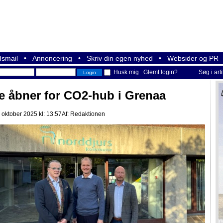
smail
•
Annoncering
•
Skriv din egen nyhed
•
Websider og PR
Husk mig
Glemt login?
Søg i art
le åbner for CO2-hub i Grenaa
 oktober 2025 kl: 13:57
Af:
Redaktionen