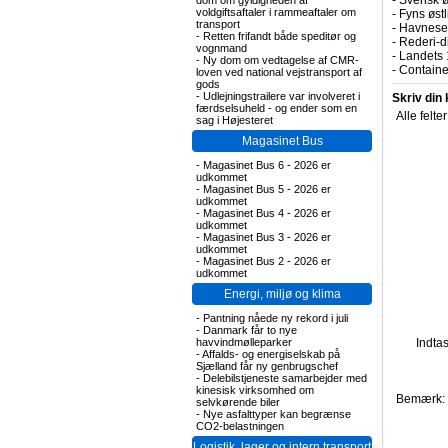
-
Svensk ø
dom om gyldigheden af
voldgiftsaftaler i rammeaftaler om
-
Fyns øst
transport
-
Havnesel
-
Retten frifandt både speditør og
-
Rederi-di
vognmand
-
Landets 
-
Ny dom om vedtagelse af CMR-
-
Containe
loven ved national vejstransport af
gods
-
Udlejningstrailere var involveret i
Skriv din
færdselsuheld - og ender som en
Alle felte
sag i Højesteret
Magasinet Bus
-
Magasinet Bus 6 - 2026 er
udkommet
-
Magasinet Bus 5 - 2026 er
udkommet
-
Magasinet Bus 4 - 2026 er
udkommet
-
Magasinet Bus 3 - 2026 er
udkommet
-
Magasinet Bus 2 - 2026 er
udkommet
Energi, miljø og klima
-
Pantning nåede ny rekord i juli
-
Danmark får to nye
havvindmølleparker
Indta
-
Affalds- og energiselskab på
Sjælland får ny genbrugschef
-
Delebilstjeneste samarbejder med
kinesisk virksomhed om
Bemærk: F
selvkørende biler
-
Nye asfalttyper kan begrænse
CO2-belastningen
Logistik, lager og intern transport