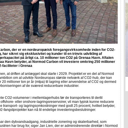
rbon, der er en nordeuropæisk foregangsvirksomhede inden for CO2-
 har sikret sig eksklusivitet og kunder til en trinvis udvikling af
erkapacitet på årligt ca. 10 millioner ton CO2 på Grenaa Havn. Aftalen
a Havn betyder, at Normod Carbon vil investere omkring 250 millioner
-faciliteter i Grenaa
nen, at driften af anlægget skal starte i 2029. Projektet er en del af Normod
ambition om at udvikle Nordeuropas største netværk af CO2-hub, der kan
 20 millioner ton pr år (mtpa) til lagring eller anvendelse af CO2 og dermed
arboniseringen af de sværest reducerbare industrier.
le CO2-volumener i mellemlagerhubs før de transporteres til dertil
 offshore- eller onshore-lagringsreservoirer, vil man typisk kunne reducere
 transport- og lagringsomkostninger med godt 25 procent, hvilket betyder,
O2-fangstprojekter kan nå til endelige investeringsbeslutninger.
har den dybvandsadgang, industrielle zonering og skalerbarhed, som
trien har brug for, siger Jan Lien, der er administrerende direktør i Normod