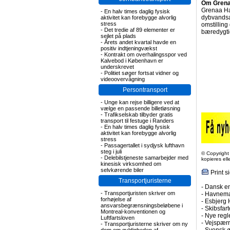
Om Grena
Grenaa Ha
-
En halv times daglig fysisk
dybvandsa
aktivitet kan forebygge alvorlig
stress
omstilling
-
Det tredie af 89 elementer er
bæredygti
sejlet på plads
-
Årets andet kvartal havde en
positiv indtjeningvækst
-
Kontrakt om overhalingsspor ved
Kalvebod i København er
underskrevet
-
Politiet søger fortsat vidner og
videoovervågning
Persontransport
-
Unge kan rejse billigere ved at
vælge en passende billetløsning
-
Trafikselskab tilbyder gratis
transport til festuge i Randers
-
En halv times daglig fysisk
aktivitet kan forebygge alvorlig
stress
-
Passagertallet i sydjysk lufthavn
steg i juli
© Copyright
-
Delebilstjeneste samarbejder med
kopieres el
kinesisk virksomhed om
selvkørende biler
Print s
Transportjuristerne
-
Dansk en
-
Transportjuristen skriver om
-
Havneman
forhøjelse af
-
Esbjerg 
ansvarsbegrænsningsbeløbene i
-
Skibsfar
Montreal-konventionen og
-
Nye regl
Luftfartsloven
-
Vejspærr
-
Transportjuristerne skriver om ny