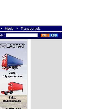
•
Hjælp
•
Transportjob
ikler