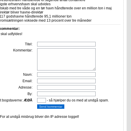
resundshavn håndterede et stigende antal containere
ligste erhvervshavn skal udvides
skab med tre våde og en tør havn håndterede over en million ton i maj
rektør bliver havne-direktør
117 godshavne håndterede 95,1 millioner ton
romsætningen voksede med 13 procent over tre måneder
 kommentar:
r skal udfyldes!
Titel:
Kommentar:
Navn:
Email:
Adresse:
By:
st bogstaverne:
ÆØÅ
- så hjælper du os med at undgå spam.
or at undgå misbrug bliver din IP adresse logget!