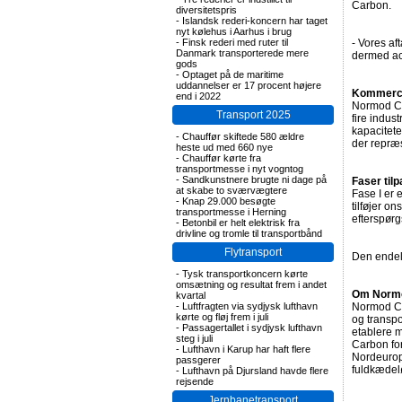
Carbon.
diversitetspris
-
Islandsk rederi-koncern har taget
nyt kølehus i Aarhus i brug
-
Finsk rederi med ruter til
- Vores af
Danmark transporterede mere
dermed acc
gods
-
Optaget på de maritime
uddannelser er 17 procent højere
Kommerc
end i 2022
Normod Car
Transport 2025
fire indus
kapacitete
-
Chauffør skiftede 580 ældre
der repræ
heste ud med 660 nye
-
Chauffør kørte fra
transportmesse i nyt vogntog
-
Sandkunstnere brugte ni dage på
Faser til
at skabe to sværvægtere
Fase I er 
-
Knap 29.000 besøgte
tilføjer o
transportmesse i Herning
efterspørg
-
Betonbil er helt elektrisk fra
drivline og tromle til transportbånd
Flytransport
Den endeli
-
Tysk transportkoncern kørte
omsætning og resultat frem i andet
Om Normo
kvartal
-
Luftfragten via sydjysk lufthavn
Normod Car
kørte og fløj frem i juli
og transpo
-
Passagertallet i sydjysk lufthavn
etablere 
steg i juli
Carbon fo
-
Lufthavn i Karup har haft flere
Nordeurop
passgerer
fuldkædel
-
Lufthavn på Djursland havde flere
rejsende
Jernbanetransport