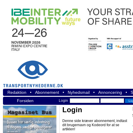
Redaktion
•
Abonnement
•
Nyhedsmail
•
Annoncering
•
S
Forsiden
Login
Login
Denne side kræver abonnement, indtast
dit brugernavn og Kodeord for at se
artiklen!