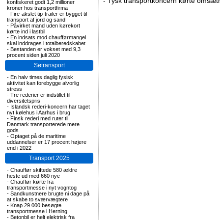
-
Tysk transportkoncern kørte omsætni
konfiskeret godt 1,2 millioner
kroner hos transportfirma
-
Fire-akslet tip-trailer er bygget til
transport af jord og sand
-
Påvirket mand uden kørekort
kørte ind i lastbil
-
En indsats mod chaufførmangel
skal inddrages i totalberedskabet
-
Bestanden er vokset med 9,3
procent siden juli 2020
Søtransport
-
En halv times daglig fysisk
aktivitet kan forebygge alvorlig
stress
-
Tre rederier er indstillet til
diversitetspris
-
Islandsk rederi-koncern har taget
nyt kølehus i Aarhus i brug
-
Finsk rederi med ruter til
Danmark transporterede mere
gods
-
Optaget på de maritime
uddannelser er 17 procent højere
end i 2022
Transport 2025
-
Chauffør skiftede 580 ældre
heste ud med 660 nye
-
Chauffør kørte fra
transportmesse i nyt vogntog
-
Sandkunstnere brugte ni dage på
at skabe to sværvægtere
-
Knap 29.000 besøgte
transportmesse i Herning
-
Betonbil er helt elektrisk fra