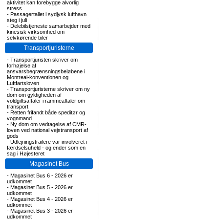
aktivitet kan forebygge alvorlig
stress
-
Passagertallet i sydjysk lufthavn
steg i juli
-
Delebilstjeneste samarbejder med
kinesisk virksomhed om
selvkørende biler
Transportjuristerne
-
Transportjuristen skriver om
forhøjelse af
ansvarsbegrænsningsbeløbene i
Montreal-konventionen og
Luftfartsloven
-
Transportjuristerne skriver om ny
dom om gyldigheden af
voldgiftsaftaler i rammeaftaler om
transport
-
Retten frifandt både speditør og
vognmand
-
Ny dom om vedtagelse af CMR-
loven ved national vejstransport af
gods
-
Udlejningstrailere var involveret i
færdselsuheld - og ender som en
sag i Højesteret
Magasinet Bus
-
Magasinet Bus 6 - 2026 er
udkommet
-
Magasinet Bus 5 - 2026 er
udkommet
-
Magasinet Bus 4 - 2026 er
udkommet
-
Magasinet Bus 3 - 2026 er
udkommet