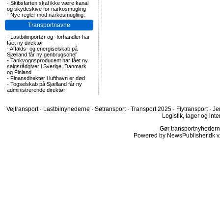
-
Skibsfarten skal ikke være kanal
og skydeskive for narkosmugling
-
Nye regler mod narkosmugling:
Transportnavne
-
Lastbilimportør og -forhandler har
fået ny direktør
-
Affalds- og energiselskab på
Sjælland får ny genbrugschef
-
Tankvognsproducent har fået ny
salgsrådgiver i Sverige, Danmark
og Finland
-
Finansdirektør i lufthavn er død
-
Togselskab på Sjælland får ny
administrerende direktør
Vejtransport
·
Lastbilnyhederne
·
Søtransport
·
Transport 2025
·
Flytransport
·
Je
Logistik, lager og inte
Gør transportnyhederne.
Powered by NewsPublisher.dk v