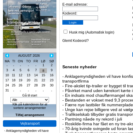
E-mail adresse:
Kodeord:
Husk mig (Automatisk login)
Glemt Kodeord?
AUGUST 2026
MA
TI
ON
TO
FR
LØ
SØ
1
2
-
-
-
-
-
Seneste nyheder
3
4
5
6
7
9
8
10
11
12
13
14
15
16
-
Anklagemyndigheden vil have konfisk
17
18
19
20
21
22
23
transportfirma
24
25
26
27
28
29
30
-
Fire-akslet tip-trailer er bygget til t
-
Påvirket mand uden kørekort kørte in
31
-
-
-
-
-
-
-
En indsats mod chaufførmangel skal
Gå til start
-
Bestanden er vokset med 9,3 procent
Klik på kalenderen for at
-
Færre nye lastbiler fik nummerplader 
sortere arrangementer
-
Unge kan rejse billigere ved at vælg
-
Trafikselskab tilbyder gratis transpor
Tilføj arrangement
-
Pantning nåede ny rekord i juli
Vejtransport
-
Roskilde-firma har fået en ny tre-aksl
-
70-årig kvinde svingede ud foran las
-
Anklagemyndigheden vil have