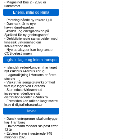
-
Magasinet Bus 2 - 2026 er
udkommet
Energi, miljø og klima
-
Pantning nåede ny rekord i juli
-
Danmark får to nye
havvindmølleparker
-
Affalds- og energiselskab på
Sjælland får ny genbrugschef
-
Delebilstjeneste samarbejder med
kinesisk virksomhed om
selvkørende biler
-
Nye asfalttyper kan begrænse
CO2-belastningen
Logistik, lager og intern transport
-
Islandsk rederi-koncern har taget
nyt kølehus i Aarhus i brug
-
Lagerudlejning i Horsens er årets
største
-
Vækst får sengetøjsvirksomhed
til at leje lager ved Horsens
-
Stor industrivirksomhed
investerer yderligere sit
distributionscenter i Rødekro
-
Fremtiden kan udløse langt større
krav til digital infrastruktur
Havne
-
Dansk entreprenør skal ombygge
kaj i Hamburg
-
Havnemand forlader sin post efter
43 år
-
Esbjerg Havn investerede 748
millioner i 2025