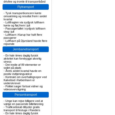
drivline og tromle til transportbånd
Flytransport
-
Tysk transportkoncern kørte
omsætning og resultat frem i andet
kvartal
-
Luftfragten via sydjysk lufthavn
kørte og fløj frem i juli
-
Passagertallet i sydjysk lufthavn
steg i juli
-
Lufthavn i Karup har haft flere
passgerer
-
Lufthavn på Djursland havde flere
rejsende
Jernbanetransport
-
En halv times daglig fysisk
aktivitet kan forebygge alvorlig
stress
-
Det tredie af 89 elementer er
sejlet på plads
-
Årets andet kvartal havde en
positiv indtjeningvækst
-
Kontrakt om overhalingsspor ved
Kalvebod i København er
underskrevet
-
Politiet søger fortsat vidner og
videoovervågning
Persontransport
-
Unge kan rejse billigere ved at
vælge en passende billetløsning
-
Trafikselskab tilbyder gratis
transport til festuge i Randers
-
En halv times daglig fysisk