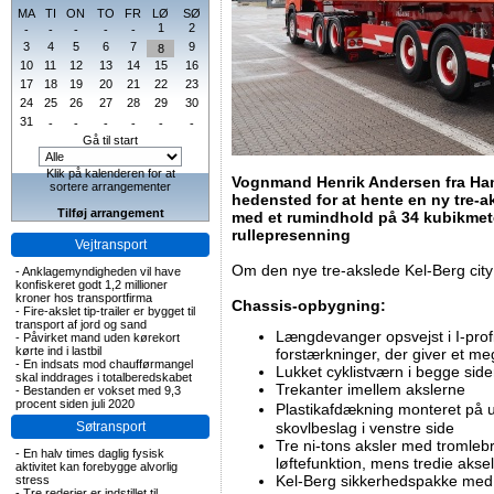
MA
TI
ON
TO
FR
LØ
SØ
1
2
-
-
-
-
-
3
4
5
6
7
9
8
10
11
12
13
14
15
16
17
18
19
20
21
22
23
24
25
26
27
28
29
30
31
-
-
-
-
-
-
Gå til start
Klik på kalenderen for at
Vognmand Henrik Andersen fra Hamm
sortere arrangementer
hedensted for at hente en ny tre-aks
Tilføj arrangement
med et rumindhold på 34 kubikmete
rullepresenning
Vejtransport
Om den nye tre-akslede Kel-Berg city t
-
Anklagemyndigheden vil have
konfiskeret godt 1,2 millioner
kroner hos transportfirma
Chassis-opbygning:
-
Fire-akslet tip-trailer er bygget til
transport af jord og sand
Længdevanger opsvejst i I-profi
-
Påvirket mand uden kørekort
kørte ind i lastbil
forstærkninger, der giver et meg
-
En indsats mod chaufførmangel
Lukket cyklistværn i begge side
skal inddrages i totalberedskabet
Trekanter imellem akslerne
-
Bestanden er vokset med 9,3
procent siden juli 2020
Plastikafdækning monteret på 
Søtransport
skovlbeslag i venstre side
Tre ni-tons aksler med tromleb
-
En halv times daglig fysisk
løftefunktion, mens tredie aksel
aktivitet kan forebygge alvorlig
Kel-Berg sikkerhedspakke med t
stress
-
Tre rederier er indstillet til