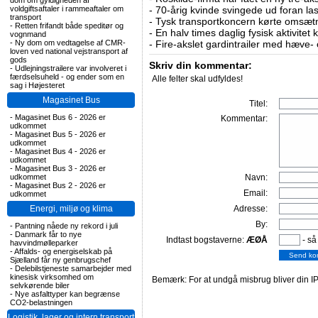
dom om gyldigheden af
voldgiftsaftaler i rammeaftaler om
-
70-årig kvinde svingede ud foran las
transport
-
Tysk transportkoncern kørte omsætni
-
Retten frifandt både speditør og
-
En halv times daglig fysisk aktivitet
vognmand
-
Ny dom om vedtagelse af CMR-
-
Fire-akslet gardintrailer med hæve-
loven ved national vejstransport af
gods
Skriv din kommentar:
-
Udlejningstrailere var involveret i
færdselsuheld - og ender som en
Alle felter skal udfyldes!
sag i Højesteret
Magasinet Bus
Titel:
-
Magasinet Bus 6 - 2026 er
Kommentar:
udkommet
-
Magasinet Bus 5 - 2026 er
udkommet
-
Magasinet Bus 4 - 2026 er
udkommet
-
Magasinet Bus 3 - 2026 er
udkommet
Navn:
-
Magasinet Bus 2 - 2026 er
Email:
udkommet
Energi, miljø og klima
Adresse:
By:
-
Pantning nåede ny rekord i juli
-
Danmark får to nye
Indtast bogstaverne:
ÆØÅ
- så
havvindmølleparker
-
Affalds- og energiselskab på
Sjælland får ny genbrugschef
-
Delebilstjeneste samarbejder med
kinesisk virksomhed om
Bemærk: For at undgå misbrug bliver din IP
selvkørende biler
-
Nye asfalttyper kan begrænse
CO2-belastningen
Logistik, lager og intern transport