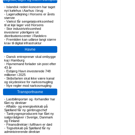
-
Islandsk rederi-koncern har taget
nyt kølehus i Aarhus i brug
-
Lagerudlejning i Horsens er årets
største
-
Vækst får sengetøjsvirksomhed
til at leje lager ved Horsens
-
Stor industrivirksomhed
investerer yderligere sit
distributionscenter i Rødekro
-
Fremtiden kan udløse langt større
krav til digital infrastruktur
Havne
-
Dansk entreprenør skal ombygge
kaj i Hamburg
-
Havnemand forlader sin post efter
43 år
-
Esbjerg Havn investerede 748
millioner i 2025
-
Skibsfarten skal ikke være kanal
og skydeskive for narkosmugling
-
Nye regler mod narkosmugling:
Transportnavne
-
Lastbilimportør og -forhandler har
fået ny direktør
-
Affalds- og energiselskab på
Sjælland får ny genbrugschef
-
Tankvognsproducent har fået ny
salgsrådgiver i Sverige, Danmark
og Finland
-
Finansdirektør i lufthavn er død
-
Togselskab på Sjælland får ny
administrerende direktør