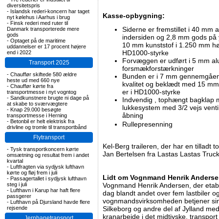
diversitetspris
-
Islandsk rederi-koncern har taget
Kasse-opbygning:
nyt kølehus i Aarhus i brug
-
Finsk rederi med ruter til
Siderne er fremstillet i 40 mm
Danmark transporterede mere
gods
indersiden og 2,8 mm gods på 
-
Optaget på de maritime
10 mm kunststof i 1.250 mm høj
uddannelser er 17 procent højere
HD1000-styrke
end i 2022
Forvæggen er udført i 5 mm al
Transport 2025
forsmækforstærkninger
-
Chauffør skiftede 580 ældre
Bunden er i 7 mm gennemgående
heste ud med 660 nye
kvalitet og beklædt med 15 mm
-
Chauffør kørte fra
er i HD1000-styrke
transportmesse i nyt vogntog
-
Sandkunstnere brugte ni dage på
Indvendig , tophængt bagklap
at skabe to sværvægtere
lukkesystem med 3/2 vejs venti
-
Knap 29.000 besøgte
åbning
transportmesse i Herning
-
Betonbil er helt elektrisk fra
Rullepresenning
drivline og tromle til transportbånd
Flytransport
Kel-Berg traileren, der har en tilladt 
-
Tysk transportkoncern kørte
Jan Bertelsen fra Lastas Lastas Tru
omsætning og resultat frem i andet
kvartal
-
Luftfragten via sydjysk lufthavn
kørte og fløj frem i juli
Lidt om Vognmand Henrik Anderse
-
Passagertallet i sydjysk lufthavn
steg i juli
Vognmand Henrik Andersen, der etable
-
Lufthavn i Karup har haft flere
dag blandt andet over fem lastbiler o
passgerer
vognmandsvirksomheden betjener sin
-
Lufthavn på Djursland havde flere
rejsende
Silkeborg og andre del af Jylland me
kranarbejde i det midtjyske, transpor
Jernbanetransport