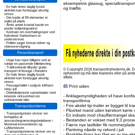
eksempelvis glassug, specialtransport,
-
En halv times daglig fysisk
og træflis.
aktivitet kan forebygge alvorlig
stress
-
Det tredie af 89 elementer er
sejlet på plads
-
Årets andet kvartal havde en
positiv indtjeningvækst
-
Kontrakt om overhalingsspor ved
Kalvebod i København er
underskrevet
-
Politiet søger fortsat vidner og
videoovervågning
Persontransport
-
Unge kan rejse billigere ved at
vælge en passende billetløsning
-
Trafikselskab tilbyder gratis
© Copyright 2026 transportnyhederne.dk. Den
transport til festuge i Randers
ophavsret og må ikke kopieres eller på an
-
En halv times daglig fysisk
aftale.
aktivitet kan forebygge alvorlig
stress
-
Passagertallet i sydjysk lufthavn
Print siden
steg i juli
-
Delebilstjeneste samarbejder med
-
Anklagemyndigheden vil have konfisk
kinesisk virksomhed om
selvkørende biler
transportfirma
-
Fire-akslet tip-trailer er bygget til t
Transportjuristerne
-
Påvirket mand uden kørekort kørte in
-
Transportjuristen skriver om
-
En indsats mod chaufførmangel skal
forhøjelse af
-
Bestanden er vokset med 9,3 procent
ansvarsbegrænsningsbeløbene i
Montreal-konventionen og
-
Færre nye lastbiler fik nummerplader 
Luftfartsloven
-
Pantning nåede ny rekord i juli
-
Transportjuristerne skriver om ny
-
Roskilde-firma har fået en ny tre-aksl