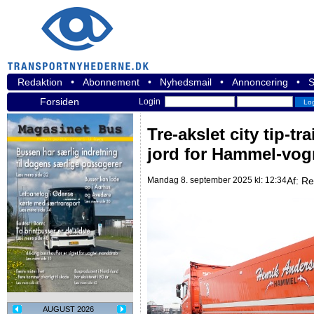
Redaktion
•
Abonnement
•
Nyhedsmail
•
Annoncering
•
S
Forsiden
Login
Tre-akslet city tip-tr
jord for Hammel-vo
Mandag 8. september 2025 kl: 12:34
Af:
Re
AUGUST 2026