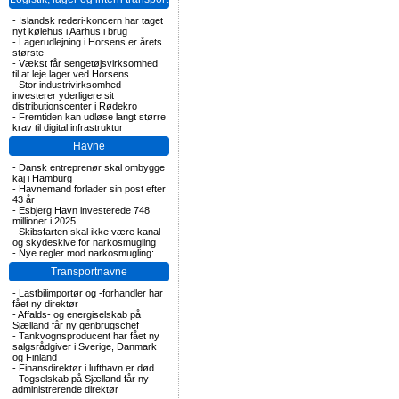
-
Islandsk rederi-koncern har taget
nyt kølehus i Aarhus i brug
-
Lagerudlejning i Horsens er årets
største
-
Vækst får sengetøjsvirksomhed
til at leje lager ved Horsens
-
Stor industrivirksomhed
investerer yderligere sit
distributionscenter i Rødekro
-
Fremtiden kan udløse langt større
krav til digital infrastruktur
Havne
-
Dansk entreprenør skal ombygge
kaj i Hamburg
-
Havnemand forlader sin post efter
43 år
-
Esbjerg Havn investerede 748
millioner i 2025
-
Skibsfarten skal ikke være kanal
og skydeskive for narkosmugling
-
Nye regler mod narkosmugling:
Transportnavne
-
Lastbilimportør og -forhandler har
fået ny direktør
-
Affalds- og energiselskab på
Sjælland får ny genbrugschef
-
Tankvognsproducent har fået ny
salgsrådgiver i Sverige, Danmark
og Finland
-
Finansdirektør i lufthavn er død
-
Togselskab på Sjælland får ny
administrerende direktør