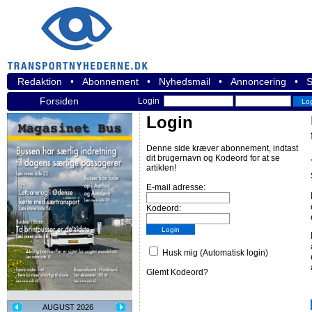
Redaktion
•
Abonnement
•
Nyhedsmail
•
Annoncering
•
S
Forsiden
Login
Login
Denne side kræver abonnement, indtast
dit brugernavn og Kodeord for at se
artiklen!
E-mail adresse:
Kodeord:
Husk mig (Automatisk login)
Glemt Kodeord?
AUGUST 2026