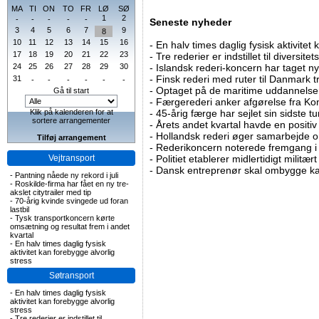
MA
TI
ON
TO
FR
LØ
SØ
1
2
-
-
-
-
-
Seneste nyheder
3
4
5
6
7
9
8
10
11
12
13
14
15
16
-
En halv times daglig fysisk aktivitet
17
18
19
20
21
22
23
-
Tre rederier er indstillet til diversitet
24
25
26
27
28
29
30
-
Islandsk rederi-koncern har taget ny
-
Finsk rederi med ruter til Danmark
31
-
-
-
-
-
-
-
Optaget på de maritime uddannelser
Gå til start
-
Færgerederi anker afgørelse fra Ko
Klik på kalenderen for at
-
45-årig færge har sejlet sin sidste tu
sortere arrangementer
-
Årets andet kvartal havde en positiv
-
Hollandsk rederi øger samarbejde om
Tilføj arrangement
-
Rederikoncern noterede fremgang i f
Vejtransport
-
Politiet etablerer midlertidigt militæ
-
Dansk entreprenør skal ombygge ka
-
Pantning nåede ny rekord i juli
-
Roskilde-firma har fået en ny tre-
akslet citytrailer med tip
-
70-årig kvinde svingede ud foran
lastbil
-
Tysk transportkoncern kørte
omsætning og resultat frem i andet
kvartal
-
En halv times daglig fysisk
aktivitet kan forebygge alvorlig
stress
Søtransport
-
En halv times daglig fysisk
aktivitet kan forebygge alvorlig
stress
-
Tre rederier er indstillet til