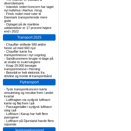
diversitetspris
-
Islandsk rederi-koncern har taget
nyt kølehus i Aarhus i brug
-
Finsk rederi med ruter til
Danmark transporterede mere
gods
-
Optaget på de maritime
uddannelser er 17 procent højere
end i 2022
Transport 2025
-
Chauffør skiftede 580 ældre
heste ud med 660 nye
-
Chauffør kørte fra
transportmesse i nyt vogntog
-
Sandkunstnere brugte ni dage på
at skabe to sværvægtere
-
Knap 29.000 besøgte
transportmesse i Herning
-
Betonbil er helt elektrisk fra
drivline og tromle til transportbånd
Flytransport
-
Tysk transportkoncern kørte
omsætning og resultat frem i andet
kvartal
-
Luftfragten via sydjysk lufthavn
kørte og fløj frem i juli
-
Passagertallet i sydjysk lufthavn
steg i juli
-
Lufthavn i Karup har haft flere
passgerer
-
Lufthavn på Djursland havde flere
rejsende
Jernbanetransport