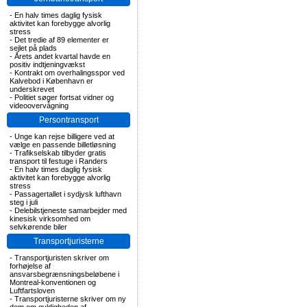
-
En halv times daglig fysisk
aktivitet kan forebygge alvorlig
stress
-
Det tredie af 89 elementer er
sejlet på plads
-
Årets andet kvartal havde en
positiv indtjeningvækst
-
Kontrakt om overhalingsspor ved
Kalvebod i København er
underskrevet
-
Politiet søger fortsat vidner og
videoovervågning
Persontransport
-
Unge kan rejse billigere ved at
vælge en passende billetløsning
-
Trafikselskab tilbyder gratis
transport til festuge i Randers
-
En halv times daglig fysisk
aktivitet kan forebygge alvorlig
stress
-
Passagertallet i sydjysk lufthavn
steg i juli
-
Delebilstjeneste samarbejder med
kinesisk virksomhed om
selvkørende biler
Transportjuristerne
-
Transportjuristen skriver om
forhøjelse af
ansvarsbegrænsningsbeløbene i
Montreal-konventionen og
Luftfartsloven
-
Transportjuristerne skriver om ny