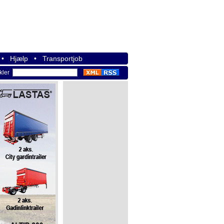
•
Hjælp
•
Transportjob
ikler