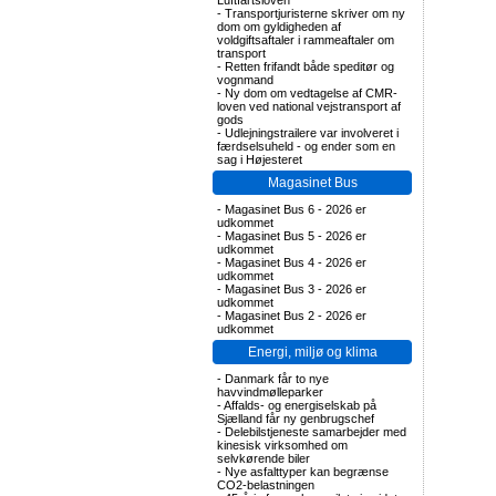
Luftfartsloven
-
Transportjuristerne skriver om ny
dom om gyldigheden af
voldgiftsaftaler i rammeaftaler om
transport
-
Retten frifandt både speditør og
vognmand
-
Ny dom om vedtagelse af CMR-
loven ved national vejstransport af
gods
-
Udlejningstrailere var involveret i
færdselsuheld - og ender som en
sag i Højesteret
Magasinet Bus
-
Magasinet Bus 6 - 2026 er
udkommet
-
Magasinet Bus 5 - 2026 er
udkommet
-
Magasinet Bus 4 - 2026 er
udkommet
-
Magasinet Bus 3 - 2026 er
udkommet
-
Magasinet Bus 2 - 2026 er
udkommet
Energi, miljø og klima
-
Danmark får to nye
havvindmølleparker
-
Affalds- og energiselskab på
Sjælland får ny genbrugschef
-
Delebilstjeneste samarbejder med
kinesisk virksomhed om
selvkørende biler
-
Nye asfalttyper kan begrænse
CO2-belastningen