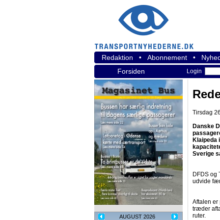
Redaktion
•
Abonnement
•
Nyhed
Forsiden
Login
Reder
Tirsdag 26
Danske DF
passagere
Klaipeda 
kapacitet
Sverige s
DFDS og TT
udvide fæ
Aftalen er 
træder aft
ruter.
AUGUST 2026