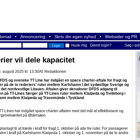
smail
•
Annoncering
•
Skriv din egen nyhed
•
Websider og PR
Husk mig
Glemt login?
Søg i art
ier vil dele kapacitet
. august 2025 kl: 13:30
Af:
Redaktionen
DS og svenske TT Line har indgået en space charter-aftale for fragt og
r på de to rederiers' ruter mellem Karlshamn i det sydøstlige Sverige og
i det nordvestlige Litauen. Aftalen giver derudover DFDS adgang til
en på TT-Lines færger på TT-Lines ruter mellem Klaipeda og Trelleborg i
amt mellem Klaipeda og Travemünde i Tyskland
-LInes har indgået space charter-aftalen med det mål at effektivisere og
rgenetværket på Østersøen.
planlagt til at træde i kraft for fragt 1. oktober på alle tre ruter. For passagerer
alen i kraft på Karlshamn-Klaipeda 1. oktober og 1. november på de to andre