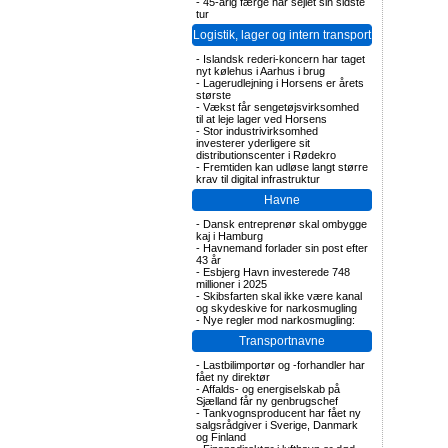
-
45-årig færge har sejlet sin sidste
tur
Logistik, lager og intern transport
-
Islandsk rederi-koncern har taget
nyt kølehus i Aarhus i brug
-
Lagerudlejning i Horsens er årets
største
-
Vækst får sengetøjsvirksomhed
til at leje lager ved Horsens
-
Stor industrivirksomhed
investerer yderligere sit
distributionscenter i Rødekro
-
Fremtiden kan udløse langt større
krav til digital infrastruktur
Havne
-
Dansk entreprenør skal ombygge
kaj i Hamburg
-
Havnemand forlader sin post efter
43 år
-
Esbjerg Havn investerede 748
millioner i 2025
-
Skibsfarten skal ikke være kanal
og skydeskive for narkosmugling
-
Nye regler mod narkosmugling:
Transportnavne
-
Lastbilimportør og -forhandler har
fået ny direktør
-
Affalds- og energiselskab på
Sjælland får ny genbrugschef
-
Tankvognsproducent har fået ny
salgsrådgiver i Sverige, Danmark
og Finland