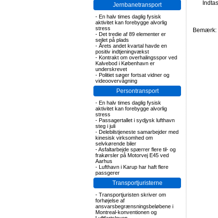
Indta
Jernbanetransport
-
En halv times daglig fysisk
aktivitet kan forebygge alvorlig
stress
Bemærk: F
-
Det tredie af 89 elementer er
sejlet på plads
-
Årets andet kvartal havde en
positiv indtjeningvækst
-
Kontrakt om overhalingsspor ved
Kalvebod i København er
underskrevet
-
Politiet søger fortsat vidner og
videoovervågning
Persontransport
-
En halv times daglig fysisk
aktivitet kan forebygge alvorlig
stress
-
Passagertallet i sydjysk lufthavn
steg i juli
-
Delebilstjeneste samarbejder med
kinesisk virksomhed om
selvkørende biler
-
Asfaltarbejde spærrer flere til- og
frakørsler på Motorvej E45 ved
Aarhus
-
Lufthavn i Karup har haft flere
passgerer
Transportjuristerne
-
Transportjuristen skriver om
forhøjelse af
ansvarsbegrænsningsbeløbene i
Montreal-konventionen og