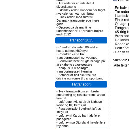
-
Tre rederier er indstillet til
diversitetspris
-
En halv t
-
Islandsk rederi-koncern har taget
-
Tre rederi
nyt kølehus i Aarhus i brug
-
Islandsk 
-
Finsk rederi med ruter til
-
Finsk re
Danmark transporterede mere
-
Optaget 
gods
-
Optaget på de maritime
-
Færgered
uddannelser er 17 procent højere
-
45-årig f
end i 2022
-
Årets and
-
Hollands
Transport 2025
-
Rederiko
-
Chauffør skiftede 580 ældre
-
Politiet 
heste ud med 660 nye
-
Dansk en
-
Chauffør kørte fra
transportmesse i nyt vogntog
Skriv din
-
Sandkunstnere brugte ni dage på
at skabe to sværvægtere
Alle felte
-
Knap 29.000 besøgte
transportmesse i Herning
-
Betonbil er helt elektrisk fra
drivline og tromle til transportbånd
Flytransport
-
Tysk transportkoncern kørte
omsætning og resultat frem i andet
kvartal
-
Luftfragten via sydjysk lufthavn
kørte og fløj frem i juli
-
Passagertallet i sydjysk lufthavn
steg i juli
-
Lufthavn i Karup har haft flere
passgerer
-
Lufthavn på Djursland havde flere
rejsende