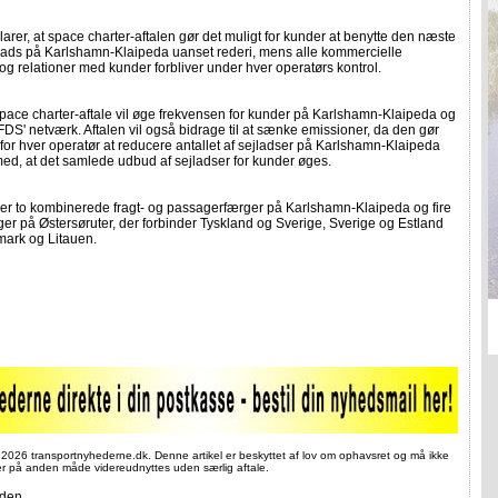
arer, at space charter-aftalen gør det muligt for kunder at benytte den næste
jlads på Karlshamn-Klaipeda uanset rederi, mens alle kommercielle
r og relationer med kunder forbliver under hver operatørs kontrol.
pace charter-aftale vil øge frekvensen for kunder på Karlshamn-Klaipeda og
DS' netværk. Aftalen vil også bidrage til at sænke emissioner, da den gør
 for hver operatør at reducere antallet af sejladser på Karlshamn-Klaipeda
ed, at det samlede udbud af sejladser for kunder øges.
er to kombinerede fragt- og passagerfærger på Karlshamn-Klaipeda og fire
er på Østersøruter, der forbinder Tyskland og Sverige, Sverige og Estland
ark og Litauen.
 2026 transportnyhederne.dk. Denne artikel er beskyttet af lov om ophavsret og må ikke
ler på anden måde videreudnyttes uden særlig aftale.
iden