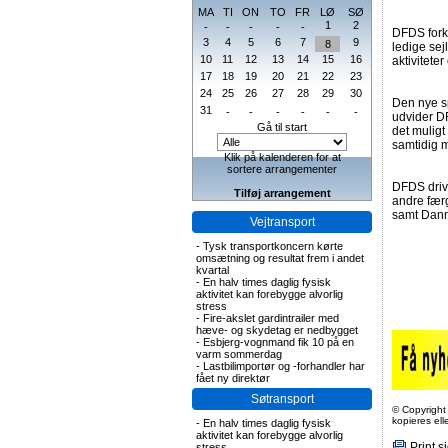
MA
TI
ON
TO
FR
LØ
SØ
1
2
-
-
-
-
-
DFDS forkl
3
4
5
6
7
9
8
ledige se
10
11
12
13
14
15
16
aktivitete
17
18
19
20
21
22
23
24
25
26
27
28
29
30
Den nye s
31
-
-
-
-
-
-
udvider DF
Gå til start
det muligt
samtidig m
Klik på kalenderen for at
sortere arrangementer
DFDS driv
Tilføj arrangement
andre færg
samt Danm
Vejtransport
-
Tysk transportkoncern kørte
omsætning og resultat frem i andet
kvartal
-
En halv times daglig fysisk
aktivitet kan forebygge alvorlig
stress
-
Fire-akslet gardintrailer med
hæve- og skydetag er nedbygget
-
Esbjerg-vognmand fik 10 på en
varm sommerdag
-
Lastbilimportør og -forhandler har
fået ny direktør
Søtransport
© Copyright
kopieres el
-
En halv times daglig fysisk
aktivitet kan forebygge alvorlig
Print s
stress