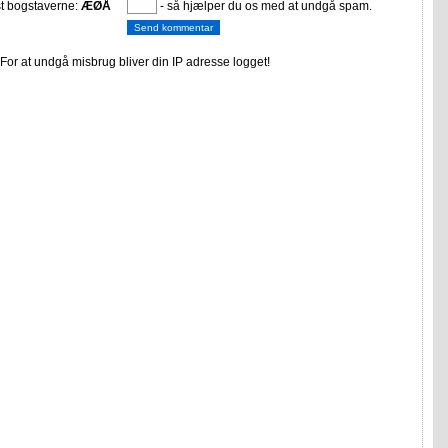
st bogstaverne:
ÆØÅ
- så hjælper du os med at undgå spam.
or at undgå misbrug bliver din IP adresse logget!