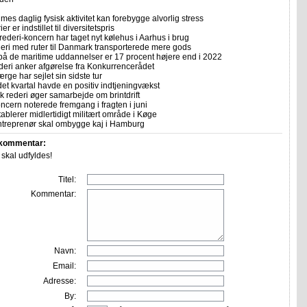
imes daglig fysisk aktivitet kan forebygge alvorlig stress
er er indstillet til diversitetspris
rederi-koncern har taget nyt kølehus i Aarhus i brug
deri med ruter til Danmark transporterede mere gods
på de maritime uddannelser er 17 procent højere end i 2022
eri anker afgørelse fra Konkurrencerådet
ærge har sejlet sin sidste tur
et kvartal havde en positiv indtjeningvækst
k rederi øger samarbejde om brintdrift
ncern noterede fremgang i fragten i juni
etablerer midlertidigt militært område i Køge
treprenør skal ombygge kaj i Hamburg
 kommentar:
r skal udfyldes!
Titel:
Kommentar:
Navn:
Email:
Adresse:
By: