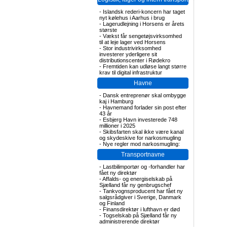
-
Islandsk rederi-koncern har taget
nyt kølehus i Aarhus i brug
-
Lagerudlejning i Horsens er årets
største
-
Vækst får sengetøjsvirksomhed
til at leje lager ved Horsens
-
Stor industrivirksomhed
investerer yderligere sit
distributionscenter i Rødekro
-
Fremtiden kan udløse langt større
krav til digital infrastruktur
Havne
-
Dansk entreprenør skal ombygge
kaj i Hamburg
-
Havnemand forlader sin post efter
43 år
-
Esbjerg Havn investerede 748
millioner i 2025
-
Skibsfarten skal ikke være kanal
og skydeskive for narkosmugling
-
Nye regler mod narkosmugling:
Transportnavne
-
Lastbilimportør og -forhandler har
fået ny direktør
-
Affalds- og energiselskab på
Sjælland får ny genbrugschef
-
Tankvognsproducent har fået ny
salgsrådgiver i Sverige, Danmark
og Finland
-
Finansdirektør i lufthavn er død
-
Togselskab på Sjælland får ny
administrerende direktør