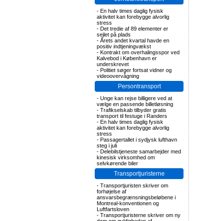
-
En halv times daglig fysisk
aktivitet kan forebygge alvorlig
stress
-
Det tredie af 89 elementer er
sejlet på plads
-
Årets andet kvartal havde en
positiv indtjeningvækst
-
Kontrakt om overhalingsspor ved
Kalvebod i København er
underskrevet
-
Politiet søger fortsat vidner og
videoovervågning
Persontransport
-
Unge kan rejse billigere ved at
vælge en passende billetløsning
-
Trafikselskab tilbyder gratis
transport til festuge i Randers
-
En halv times daglig fysisk
aktivitet kan forebygge alvorlig
stress
-
Passagertallet i sydjysk lufthavn
steg i juli
-
Delebilstjeneste samarbejder med
kinesisk virksomhed om
selvkørende biler
Transportjuristerne
-
Transportjuristen skriver om
forhøjelse af
ansvarsbegrænsningsbeløbene i
Montreal-konventionen og
Luftfartsloven
-
Transportjuristerne skriver om ny