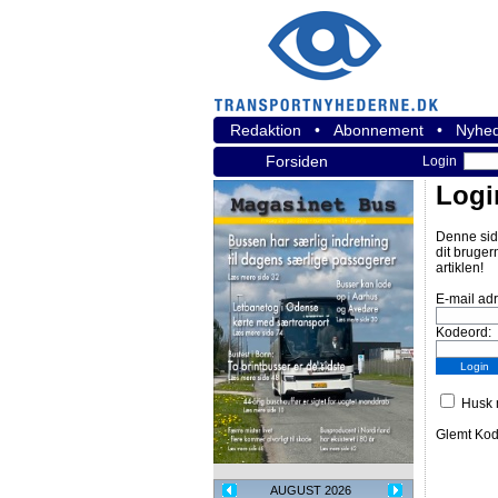
Redaktion
•
Abonnement
•
Nyhed
Forsiden
Login
Logi
Denne sid
dit bruger
artiklen!
E-mail ad
Kodeord:
Husk m
Glemt Ko
AUGUST 2026