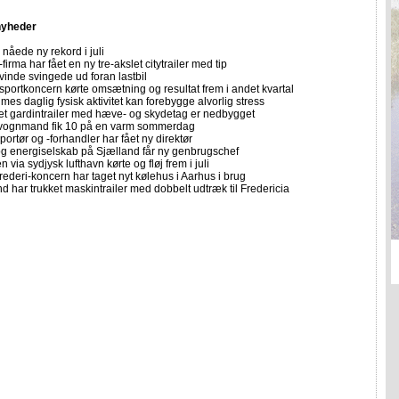
nyheder
nåede ny rekord i juli
firma har fået en ny tre-akslet citytrailer med tip
vinde svingede ud foran lastbil
sportkoncern kørte omsætning og resultat frem i andet kvartal
imes daglig fysisk aktivitet kan forebygge alvorlig stress
let gardintrailer med hæve- og skydetag er nedbygget
vognmand fik 10 på en varm sommerdag
portør og -forhandler har fået ny direktør
 og energiselskab på Sjælland får ny genbrugschef
n via sydjysk lufthavn kørte og fløj frem i juli
rederi-koncern har taget nyt kølehus i Aarhus i brug
 har trukket maskintrailer med dobbelt udtræk til Fredericia