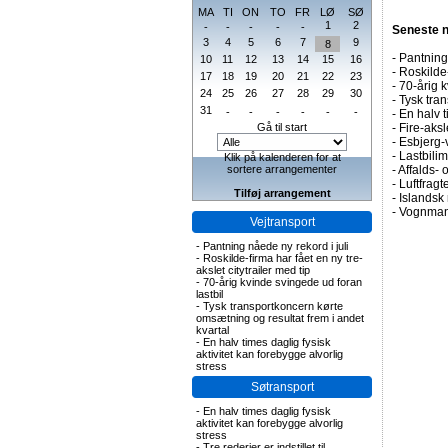
MA
TI
ON
TO
FR
LØ
SØ
1
2
-
-
-
-
-
Seneste 
3
4
5
6
7
9
8
-
Pantning 
10
11
12
13
14
15
16
-
Roskilde-
17
18
19
20
21
22
23
-
70-årig k
24
25
26
27
28
29
30
-
Tysk tran
31
-
-
-
-
-
-
-
En halv t
Gå til start
-
Fire-aks
-
Esbjerg-
-
Lastbilim
Klik på kalenderen for at
sortere arrangementer
-
Affalds-
-
Luftfragte
Tilføj arrangement
-
Islandsk 
-
Vognmand
Vejtransport
-
Pantning nåede ny rekord i juli
-
Roskilde-firma har fået en ny tre-
akslet citytrailer med tip
-
70-årig kvinde svingede ud foran
lastbil
-
Tysk transportkoncern kørte
omsætning og resultat frem i andet
kvartal
-
En halv times daglig fysisk
aktivitet kan forebygge alvorlig
stress
Søtransport
-
En halv times daglig fysisk
aktivitet kan forebygge alvorlig
stress
-
Tre rederier er indstillet til