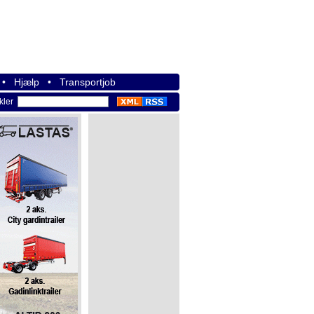
•
Hjælp
•
Transportjob
ikler