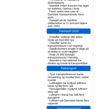
diversitetspris
-
Islandsk rederi-koncern har taget
nyt kølehus i Aarhus i brug
-
Finsk rederi med ruter til
Danmark transporterede mere
gods
-
Optaget på de maritime
uddannelser er 17 procent højere
end i 2022
Transport 2025
-
Chauffør skiftede 580 ældre
heste ud med 660 nye
-
Chauffør kørte fra
transportmesse i nyt vogntog
-
Sandkunstnere brugte ni dage på
at skabe to sværvægtere
-
Knap 29.000 besøgte
transportmesse i Herning
-
Betonbil er helt elektrisk fra
drivline og tromle til transportbånd
Flytransport
-
Tysk transportkoncern kørte
omsætning og resultat frem i andet
kvartal
-
Luftfragten via sydjysk lufthavn
kørte og fløj frem i juli
-
Passagertallet i sydjysk lufthavn
steg i juli
-
Lufthavn i Karup har haft flere
passgerer
-
Lufthavn på Djursland havde flere
rejsende
Jernbanetransport