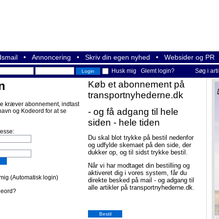
smail
•
Annoncering
•
Skriv din egen nyhed
•
Websider og PR
Husk mig
Glemt login?
Søg i art
n
Køb et abonnement på
transportnyhederne.dk
e kræver abonnement, indtast
- og få adgang til hele
navn og Kodeord for at se
siden - hele tiden
resse:
Du skal blot trykke på bestil nedenfor
og udfylde skemaet på den side, der
dukker op, og til sidst trykke bestil.
Når vi har modtaget din bestilling og
aktiveret dig i vores system, får du
ig (Automatisk login)
direkte besked på mail - og adgang til
alle artikler på transportnyhederne.dk.
deord?