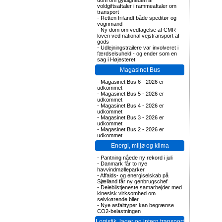
dom om gyldigheden af
voldgiftsaftaler i rammeaftaler om
transport
-
Retten frifandt både speditør og
vognmand
-
Ny dom om vedtagelse af CMR-
loven ved national vejstransport af
gods
-
Udlejningstrailere var involveret i
færdselsuheld - og ender som en
sag i Højesteret
Magasinet Bus
-
Magasinet Bus 6 - 2026 er
udkommet
-
Magasinet Bus 5 - 2026 er
udkommet
-
Magasinet Bus 4 - 2026 er
udkommet
-
Magasinet Bus 3 - 2026 er
udkommet
-
Magasinet Bus 2 - 2026 er
udkommet
Energi, miljø og klima
-
Pantning nåede ny rekord i juli
-
Danmark får to nye
havvindmølleparker
-
Affalds- og energiselskab på
Sjælland får ny genbrugschef
-
Delebilstjeneste samarbejder med
kinesisk virksomhed om
selvkørende biler
-
Nye asfalttyper kan begrænse
CO2-belastningen
Logistik, lager og intern transport