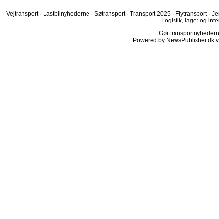
Vejtransport
·
Lastbilnyhederne
·
Søtransport
·
Transport 2025
·
Flytransport
·
Je
Logistik, lager og inte
Gør transportnyhederne.
Powered by NewsPublisher.dk v