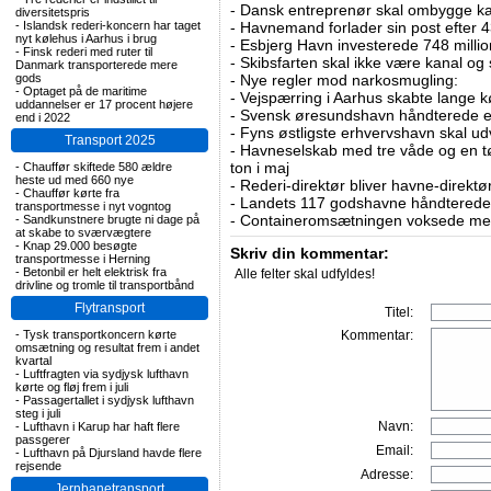
-
Dansk entreprenør skal ombygge ka
diversitetspris
-
Islandsk rederi-koncern har taget
-
Havnemand forlader sin post efter 4
nyt kølehus i Aarhus i brug
-
Esbjerg Havn investerede 748 millio
-
Finsk rederi med ruter til
-
Skibsfarten skal ikke være kanal og
Danmark transporterede mere
gods
-
Nye regler mod narkosmugling:
-
Optaget på de maritime
-
Vejspærring i Aarhus skabte lange k
uddannelser er 17 procent højere
-
Svensk øresundshavn håndterede et
end i 2022
-
Fyns østligste erhvervshavn skal ud
Transport 2025
-
Havneselskab med tre våde og en tø
ton i maj
-
Chauffør skiftede 580 ældre
heste ud med 660 nye
-
Rederi-direktør bliver havne-direktø
-
Chauffør kørte fra
-
Landets 117 godshavne håndterede 9
transportmesse i nyt vogntog
-
Containeromsætningen voksede med
-
Sandkunstnere brugte ni dage på
at skabe to sværvægtere
-
Knap 29.000 besøgte
Skriv din kommentar:
transportmesse i Herning
-
Betonbil er helt elektrisk fra
Alle felter skal udfyldes!
drivline og tromle til transportbånd
Flytransport
Titel:
-
Tysk transportkoncern kørte
Kommentar:
omsætning og resultat frem i andet
kvartal
-
Luftfragten via sydjysk lufthavn
kørte og fløj frem i juli
-
Passagertallet i sydjysk lufthavn
steg i juli
Navn:
-
Lufthavn i Karup har haft flere
passgerer
Email:
-
Lufthavn på Djursland havde flere
rejsende
Adresse:
Jernbanetransport