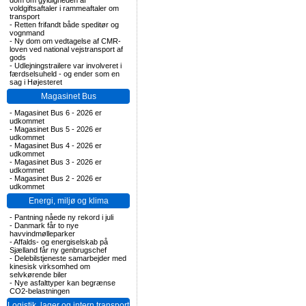
dom om gyldigheden af
voldgiftsaftaler i rammeaftaler om
transport
-
Retten frifandt både speditør og
vognmand
-
Ny dom om vedtagelse af CMR-
loven ved national vejstransport af
gods
-
Udlejningstrailere var involveret i
færdselsuheld - og ender som en
sag i Højesteret
Magasinet Bus
-
Magasinet Bus 6 - 2026 er
udkommet
-
Magasinet Bus 5 - 2026 er
udkommet
-
Magasinet Bus 4 - 2026 er
udkommet
-
Magasinet Bus 3 - 2026 er
udkommet
-
Magasinet Bus 2 - 2026 er
udkommet
Energi, miljø og klima
-
Pantning nåede ny rekord i juli
-
Danmark får to nye
havvindmølleparker
-
Affalds- og energiselskab på
Sjælland får ny genbrugschef
-
Delebilstjeneste samarbejder med
kinesisk virksomhed om
selvkørende biler
-
Nye asfalttyper kan begrænse
CO2-belastningen
Logistik, lager og intern transport