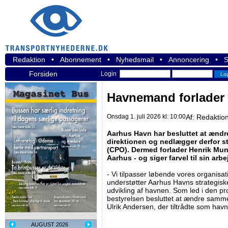
Redaktion
•
Abonnement
•
Nyhedsmail
•
Annoncering
•
S
Forsiden
Login
Havnemand forlader s
Onsdag 1. juli 2026 kl: 10:00
Af:
Redaktio
Aarhus Havn har besluttet at ænd
direktionen og nedlægger derfor st
(CPO). Dermed forlader Henrik Mu
Aarhus - og siger farvel til sin ar
- Vi tilpasser løbende vores organisat
understøtter Aarhus Havns strategiske 
udvikling af havnen. Som led i den p
bestyrelsen besluttet at ændre samme
Ulrik Andersen, der tiltrådte som havne
AUGUST 2026