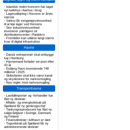
-
Islandsk rederi-koncern har taget
nyt kølehus i Aarhus i brug
-
Lagerudlejning i Horsens er årets
største
-
Vækst får sengetøjsvirksomhed
til at leje lager ved Horsens
-
Stor industrivirksomhed
investerer yderligere sit
distributionscenter i Rødekro
-
Fremtiden kan udløse langt større
krav til digital infrastruktur
Havne
-
Dansk entreprenør skal ombygge
kaj i Hamburg
-
Havnemand forlader sin post efter
43 år
-
Esbjerg Havn investerede 748
millioner i 2025
-
Skibsfarten skal ikke være kanal
og skydeskive for narkosmugling
-
Nye regler mod narkosmugling:
Transportnavne
-
Lastbilimportør og -forhandler har
fået ny direktør
-
Affalds- og energiselskab på
Sjælland får ny genbrugschef
-
Tankvognsproducent har fået ny
salgsrådgiver i Sverige, Danmark
og Finland
-
Finansdirektør i lufthavn er død
-
Togselskab på Sjælland får ny
administrerende direktør