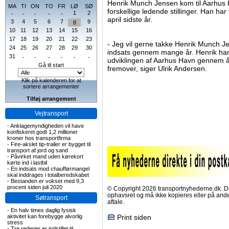
Henrik Munch Jensen kom til Aarhus H
MA
TI
ON
TO
FR
LØ
SØ
forskellige ledende stillinger. Han har
1
2
-
-
-
-
-
april sidste år.
3
4
5
6
7
9
8
10
11
12
13
14
15
16
17
18
19
20
21
22
23
- Jeg vil gerne takke Henrik Munch Je
24
25
26
27
28
29
30
indsats gennem mange år. Henrik har le
31
-
-
-
-
-
-
udviklingen af Aarhus Havn gennem å
Gå til start
fremover, siger Ulrik Andersen.
Klik på kalenderen for at
sortere arrangementer
Tilføj arrangement
Vejtransport
-
Anklagemyndigheden vil have
konfiskeret godt 1,2 millioner
kroner hos transportfirma
-
Fire-akslet tip-trailer er bygget til
transport af jord og sand
-
Påvirket mand uden kørekort
kørte ind i lastbil
-
En indsats mod chaufførmangel
skal inddrages i totalberedskabet
-
Bestanden er vokset med 9,3
procent siden juli 2020
© Copyright 2026 transportnyhederne.dk. Den
ophavsret og må ikke kopieres eller på an
Søtransport
aftale.
-
En halv times daglig fysisk
aktivitet kan forebygge alvorlig
Print siden
stress
-
Tre rederier er indstillet til