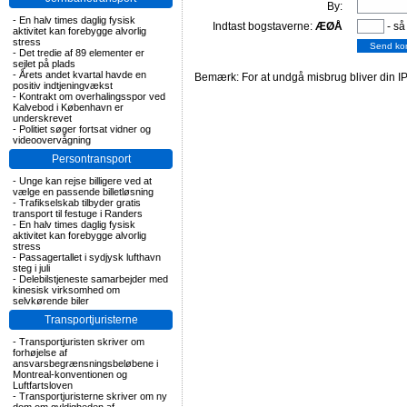
By:
-
En halv times daglig fysisk
Indtast bogstaverne:
ÆØÅ
- så
aktivitet kan forebygge alvorlig
stress
-
Det tredie af 89 elementer er
sejlet på plads
-
Årets andet kvartal havde en
Bemærk: For at undgå misbrug bliver din IP
positiv indtjeningvækst
-
Kontrakt om overhalingsspor ved
Kalvebod i København er
underskrevet
-
Politiet søger fortsat vidner og
videoovervågning
Persontransport
-
Unge kan rejse billigere ved at
vælge en passende billetløsning
-
Trafikselskab tilbyder gratis
transport til festuge i Randers
-
En halv times daglig fysisk
aktivitet kan forebygge alvorlig
stress
-
Passagertallet i sydjysk lufthavn
steg i juli
-
Delebilstjeneste samarbejder med
kinesisk virksomhed om
selvkørende biler
Transportjuristerne
-
Transportjuristen skriver om
forhøjelse af
ansvarsbegrænsningsbeløbene i
Montreal-konventionen og
Luftfartsloven
-
Transportjuristerne skriver om ny