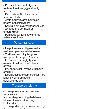
-
En halv times daglig fysisk
aktivitet kan forebygge alvorlig
stress
-
Det tredie af 89 elementer er
sejlet på plads
-
Årets andet kvartal havde en
positiv indtjeningvækst
-
Kontrakt om overhalingsspor ved
Kalvebod i København er
underskrevet
-
Politiet søger fortsat vidner og
videoovervågning
Persontransport
-
Unge kan rejse billigere ved at
vælge en passende billetløsning
-
Trafikselskab tilbyder gratis
transport til festuge i Randers
-
En halv times daglig fysisk
aktivitet kan forebygge alvorlig
stress
-
Passagertallet i sydjysk lufthavn
steg i juli
-
Delebilstjeneste samarbejder med
kinesisk virksomhed om
selvkørende biler
Transportjuristerne
-
Transportjuristen skriver om
forhøjelse af
ansvarsbegrænsningsbeløbene i
Montreal-konventionen og
Luftfartsloven
-
Transportjuristerne skriver om ny