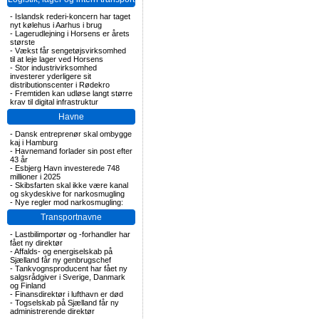
-
Islandsk rederi-koncern har taget
nyt kølehus i Aarhus i brug
-
Lagerudlejning i Horsens er årets
største
-
Vækst får sengetøjsvirksomhed
til at leje lager ved Horsens
-
Stor industrivirksomhed
investerer yderligere sit
distributionscenter i Rødekro
-
Fremtiden kan udløse langt større
krav til digital infrastruktur
Havne
-
Dansk entreprenør skal ombygge
kaj i Hamburg
-
Havnemand forlader sin post efter
43 år
-
Esbjerg Havn investerede 748
millioner i 2025
-
Skibsfarten skal ikke være kanal
og skydeskive for narkosmugling
-
Nye regler mod narkosmugling:
Transportnavne
-
Lastbilimportør og -forhandler har
fået ny direktør
-
Affalds- og energiselskab på
Sjælland får ny genbrugschef
-
Tankvognsproducent har fået ny
salgsrådgiver i Sverige, Danmark
og Finland
-
Finansdirektør i lufthavn er død
-
Togselskab på Sjælland får ny
administrerende direktør