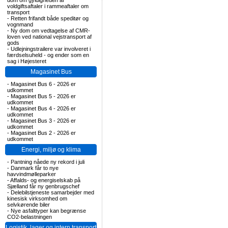
dom om gyldigheden af
voldgiftsaftaler i rammeaftaler om
transport
-
Retten frifandt både speditør og
vognmand
-
Ny dom om vedtagelse af CMR-
loven ved national vejstransport af
gods
-
Udlejningstrailere var involveret i
færdselsuheld - og ender som en
sag i Højesteret
Magasinet Bus
-
Magasinet Bus 6 - 2026 er
udkommet
-
Magasinet Bus 5 - 2026 er
udkommet
-
Magasinet Bus 4 - 2026 er
udkommet
-
Magasinet Bus 3 - 2026 er
udkommet
-
Magasinet Bus 2 - 2026 er
udkommet
Energi, miljø og klima
-
Pantning nåede ny rekord i juli
-
Danmark får to nye
havvindmølleparker
-
Affalds- og energiselskab på
Sjælland får ny genbrugschef
-
Delebilstjeneste samarbejder med
kinesisk virksomhed om
selvkørende biler
-
Nye asfalttyper kan begrænse
CO2-belastningen
Logistik, lager og intern transport