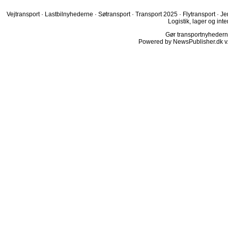
Vejtransport
·
Lastbilnyhederne
·
Søtransport
·
Transport 2025
·
Flytransport
·
Je
Logistik, lager og inte
Gør transportnyhederne.
Powered by NewsPublisher.dk v