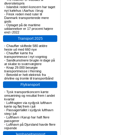
diversitetspris
-
Islandsk rederi-koncern har taget
nyt kølehus i Aarhus i brug
-
Finsk rederi med ruter til
Danmark transporterede mere
gods
-
Optaget på de maritime
uddannelser er 17 procent højere
end i 2022
Transport 2025
-
Chauffør skiftede 580 ældre
heste ud med 660 nye
-
Chauffør kørte fra
transportmesse i nyt vogntog
-
Sandkunstnere brugte ni dage på
at skabe to sværvægtere
-
Knap 29.000 besøgte
transportmesse i Herning
-
Betonbil er helt elektrisk fra
drivline og tromle til transportbånd
Flytransport
-
Tysk transportkoncern kørte
omsætning og resultat frem i andet
kvartal
-
Luftfragten via sydjysk lufthavn
kørte og fløj frem i juli
-
Passagertallet i sydjysk lufthavn
steg i juli
-
Lufthavn i Karup har haft flere
passgerer
-
Lufthavn på Djursland havde flere
rejsende
Jernbanetransport