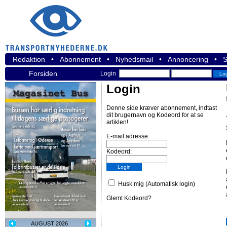
Redaktion
•
Abonnement
•
Nyhedsmail
•
Annoncering
•
S
Forsiden
Login
Login
Denne side kræver abonnement, indtast
dit brugernavn og Kodeord for at se
artiklen!
E-mail adresse:
Kodeord:
Husk mig (Automatisk login)
Glemt Kodeord?
AUGUST 2026