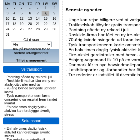
MA
TI
ON
TO
FR
LØ
SØ
1
2
-
-
-
-
-
Seneste nyheder
3
4
5
6
7
9
8
10
11
12
13
14
15
16
-
Unge kan rejse billigere ved at vælg
17
18
19
20
21
22
23
-
Trafikselskab tilbyder gratis transpor
24
25
26
27
28
29
30
-
Pantning nåede ny rekord i juli
-
Roskilde-firma har fået en ny tre-aksl
31
-
-
-
-
-
-
-
70-årig kvinde svingede ud foran las
Gå til start
-
Tysk transportkoncern kørte omsætni
Klik på kalenderen for at
-
En halv times daglig fysisk aktivitet
sortere arrangementer
-
Fire-akslet gardintrailer med hæve-
-
Esbjerg-vognmand fik 10 på en va
Tilføj arrangement
-
Danmark får to nye havvindmøllepa
Vejtransport
-
Lastbilimportør og -forhandler har få
-
Tre rederier er indstillet til diversitet
-
Pantning nåede ny rekord i juli
-
Roskilde-firma har fået en ny tre-
akslet citytrailer med tip
-
70-årig kvinde svingede ud foran
lastbil
-
Tysk transportkoncern kørte
omsætning og resultat frem i andet
kvartal
-
En halv times daglig fysisk
aktivitet kan forebygge alvorlig
stress
Søtransport
-
En halv times daglig fysisk
aktivitet kan forebygge alvorlig
stress
-
Tre rederier er indstillet til