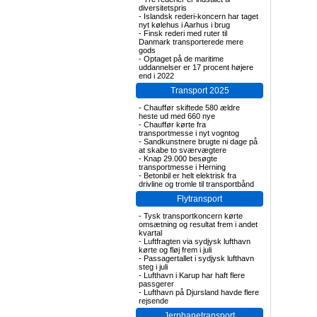
diversitetspris
-
Islandsk rederi-koncern har taget
nyt kølehus i Aarhus i brug
-
Finsk rederi med ruter til
Danmark transporterede mere
gods
-
Optaget på de maritime
uddannelser er 17 procent højere
end i 2022
Transport 2025
-
Chauffør skiftede 580 ældre
heste ud med 660 nye
-
Chauffør kørte fra
transportmesse i nyt vogntog
-
Sandkunstnere brugte ni dage på
at skabe to sværvægtere
-
Knap 29.000 besøgte
transportmesse i Herning
-
Betonbil er helt elektrisk fra
drivline og tromle til transportbånd
Flytransport
-
Tysk transportkoncern kørte
omsætning og resultat frem i andet
kvartal
-
Luftfragten via sydjysk lufthavn
kørte og fløj frem i juli
-
Passagertallet i sydjysk lufthavn
steg i juli
-
Lufthavn i Karup har haft flere
passgerer
-
Lufthavn på Djursland havde flere
rejsende
Jernbanetransport