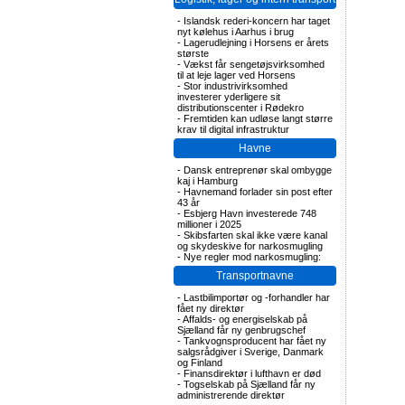
-
Islandsk rederi-koncern har taget
nyt kølehus i Aarhus i brug
-
Lagerudlejning i Horsens er årets
største
-
Vækst får sengetøjsvirksomhed
til at leje lager ved Horsens
-
Stor industrivirksomhed
investerer yderligere sit
distributionscenter i Rødekro
-
Fremtiden kan udløse langt større
krav til digital infrastruktur
Havne
-
Dansk entreprenør skal ombygge
kaj i Hamburg
-
Havnemand forlader sin post efter
43 år
-
Esbjerg Havn investerede 748
millioner i 2025
-
Skibsfarten skal ikke være kanal
og skydeskive for narkosmugling
-
Nye regler mod narkosmugling:
Transportnavne
-
Lastbilimportør og -forhandler har
fået ny direktør
-
Affalds- og energiselskab på
Sjælland får ny genbrugschef
-
Tankvognsproducent har fået ny
salgsrådgiver i Sverige, Danmark
og Finland
-
Finansdirektør i lufthavn er død
-
Togselskab på Sjælland får ny
administrerende direktør