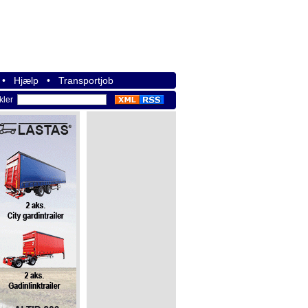
•
Hjælp
•
Transportjob
ikler