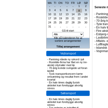
MA
TI
ON
TO
FR
LØ
SØ
1
2
-
-
-
-
-
Seneste 
3
4
5
6
7
9
8
-
Pantning 
10
11
12
13
14
15
16
-
Roskilde-
17
18
19
20
21
22
23
-
70-årig k
24
25
26
27
28
29
30
-
Tysk tran
31
-
-
-
-
-
-
-
En halv t
Gå til start
-
Fire-aks
-
Esbjerg-
-
Lastbilim
Klik på kalenderen for at
sortere arrangementer
-
Affalds-
-
Luftfragte
Tilføj arrangement
-
Islandsk 
-
Vognmand
Vejtransport
-
Pantning nåede ny rekord i juli
-
Roskilde-firma har fået en ny tre-
akslet citytrailer med tip
-
70-årig kvinde svingede ud foran
lastbil
-
Tysk transportkoncern kørte
omsætning og resultat frem i andet
kvartal
-
En halv times daglig fysisk
aktivitet kan forebygge alvorlig
stress
Søtransport
-
En halv times daglig fysisk
aktivitet kan forebygge alvorlig
stress
-
Tre rederier er indstillet til