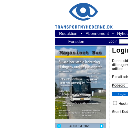
Redaktion
•
Abonnement
•
Nyhed
Forsiden
Login
Logi
Denne sid
dit bruger
artiklen!
E-mail ad
Kodeord:
Husk m
Glemt Ko
AUGUST 2026