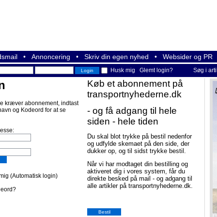
smail
•
Annoncering
•
Skriv din egen nyhed
•
Websider og PR
Husk mig
Glemt login?
Søg i art
n
Køb et abonnement på
transportnyhederne.dk
e kræver abonnement, indtast
- og få adgang til hele
navn og Kodeord for at se
siden - hele tiden
resse:
Du skal blot trykke på bestil nedenfor
og udfylde skemaet på den side, der
dukker op, og til sidst trykke bestil.
Når vi har modtaget din bestilling og
aktiveret dig i vores system, får du
ig (Automatisk login)
direkte besked på mail - og adgang til
alle artikler på transportnyhederne.dk.
deord?