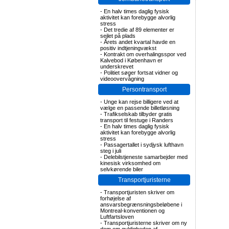
-
En halv times daglig fysisk
aktivitet kan forebygge alvorlig
stress
-
Det tredie af 89 elementer er
sejlet på plads
-
Årets andet kvartal havde en
positiv indtjeningvækst
-
Kontrakt om overhalingsspor ved
Kalvebod i København er
underskrevet
-
Politiet søger fortsat vidner og
videoovervågning
Persontransport
-
Unge kan rejse billigere ved at
vælge en passende billetløsning
-
Trafikselskab tilbyder gratis
transport til festuge i Randers
-
En halv times daglig fysisk
aktivitet kan forebygge alvorlig
stress
-
Passagertallet i sydjysk lufthavn
steg i juli
-
Delebilstjeneste samarbejder med
kinesisk virksomhed om
selvkørende biler
Transportjuristerne
-
Transportjuristen skriver om
forhøjelse af
ansvarsbegrænsningsbeløbene i
Montreal-konventionen og
Luftfartsloven
-
Transportjuristerne skriver om ny