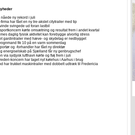
nyheder
nåede ny rekord i juli
firma har fået en ny tre-akslet citytrailer med tip
vinde svingede ud foran lastbil
sportkoncern kørte omsætning og resultat frem i andet kvartal
imes daglig fysisk aktivitet kan forebygge alvorlig stress
let gardintrailer med hæve- og skydetag er nedbygget
vognmand fik 10 på en varm sommerdag
portør og -forhandler har fået ny direktør
 og energiselskab på Sjælland får ny genbrugschef
n via sydjysk lufthavn kørte og fløj frem i juli
rederi-koncern har taget nyt kølehus i Aarhus i brug
 har trukket maskintrailer med dobbelt udtræk til Fredericia