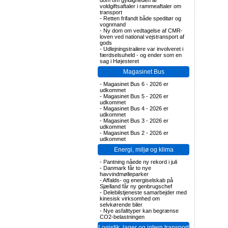
dom om gyldigheden af
voldgiftsaftaler i rammeaftaler om
transport
-
Retten frifandt både speditør og
vognmand
-
Ny dom om vedtagelse af CMR-
loven ved national vejstransport af
gods
-
Udlejningstrailere var involveret i
færdselsuheld - og ender som en
sag i Højesteret
Magasinet Bus
-
Magasinet Bus 6 - 2026 er
udkommet
-
Magasinet Bus 5 - 2026 er
udkommet
-
Magasinet Bus 4 - 2026 er
udkommet
-
Magasinet Bus 3 - 2026 er
udkommet
-
Magasinet Bus 2 - 2026 er
udkommet
Energi, miljø og klima
-
Pantning nåede ny rekord i juli
-
Danmark får to nye
havvindmølleparker
-
Affalds- og energiselskab på
Sjælland får ny genbrugschef
-
Delebilstjeneste samarbejder med
kinesisk virksomhed om
selvkørende biler
-
Nye asfalttyper kan begrænse
CO2-belastningen
Logistik, lager og intern transport