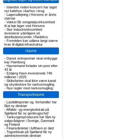
-
Islandsk rederi-koncern har taget
nyt kølehus i Aarhus i brug
-
Lagerudlejning i Horsens er årets
største
-
Vækst får sengetøjsvirksomhed
til at leje lager ved Horsens
-
Stor industrivirksomhed
investerer yderligere sit
distributionscenter i Rødekro
-
Fremtiden kan udløse langt større
krav til digital infrastruktur
Havne
-
Dansk entreprenør skal ombygge
kaj i Hamburg
-
Havnemand forlader sin post efter
43 år
-
Esbjerg Havn investerede 748
millioner i 2025
-
Skibsfarten skal ikke være kanal
og skydeskive for narkosmugling
-
Nye regler mod narkosmugling:
Transportnavne
-
Lastbilimportør og -forhandler har
fået ny direktør
-
Affalds- og energiselskab på
Sjælland får ny genbrugschef
-
Tankvognsproducent har fået ny
salgsrådgiver i Sverige, Danmark
og Finland
-
Finansdirektør i lufthavn er død
-
Togselskab på Sjælland får ny
administrerende direktør