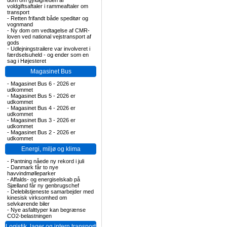
dom om gyldigheden af
voldgiftsaftaler i rammeaftaler om
transport
-
Retten frifandt både speditør og
vognmand
-
Ny dom om vedtagelse af CMR-
loven ved national vejstransport af
gods
-
Udlejningstrailere var involveret i
færdselsuheld - og ender som en
sag i Højesteret
Magasinet Bus
-
Magasinet Bus 6 - 2026 er
udkommet
-
Magasinet Bus 5 - 2026 er
udkommet
-
Magasinet Bus 4 - 2026 er
udkommet
-
Magasinet Bus 3 - 2026 er
udkommet
-
Magasinet Bus 2 - 2026 er
udkommet
Energi, miljø og klima
-
Pantning nåede ny rekord i juli
-
Danmark får to nye
havvindmølleparker
-
Affalds- og energiselskab på
Sjælland får ny genbrugschef
-
Delebilstjeneste samarbejder med
kinesisk virksomhed om
selvkørende biler
-
Nye asfalttyper kan begrænse
CO2-belastningen
Logistik, lager og intern transport