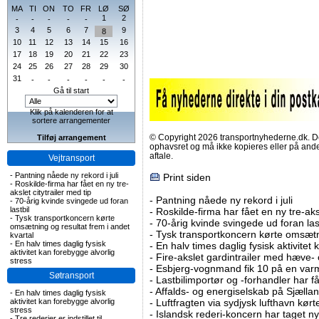
MA
TI
ON
TO
FR
LØ
SØ
1
2
-
-
-
-
-
3
4
5
6
7
9
8
10
11
12
13
14
15
16
17
18
19
20
21
22
23
24
25
26
27
28
29
30
31
-
-
-
-
-
-
Gå til start
Klik på kalenderen for at
sortere arrangementer
© Copyright 2026 transportnyhederne.dk. Den
Tilføj arrangement
ophavsret og må ikke kopieres eller på an
aftale.
Vejtransport
-
Pantning nåede ny rekord i juli
Print siden
-
Roskilde-firma har fået en ny tre-
akslet citytrailer med tip
-
Pantning nåede ny rekord i juli
-
70-årig kvinde svingede ud foran
lastbil
-
Roskilde-firma har fået en ny tre-aksl
-
Tysk transportkoncern kørte
-
70-årig kvinde svingede ud foran las
omsætning og resultat frem i andet
-
Tysk transportkoncern kørte omsætni
kvartal
-
En halv times daglig fysisk
-
En halv times daglig fysisk aktivitet
aktivitet kan forebygge alvorlig
-
Fire-akslet gardintrailer med hæve-
stress
-
Esbjerg-vognmand fik 10 på en va
Søtransport
-
Lastbilimportør og -forhandler har få
-
Affalds- og energiselskab på Sjælla
-
En halv times daglig fysisk
aktivitet kan forebygge alvorlig
-
Luftfragten via sydjysk lufthavn kørte 
stress
-
Islandsk rederi-koncern har taget ny
-
Tre rederier er indstillet til