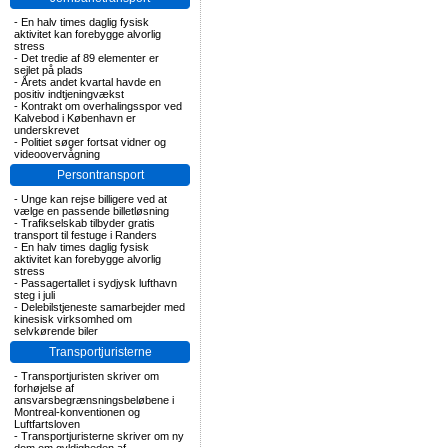
-
En halv times daglig fysisk
aktivitet kan forebygge alvorlig
stress
-
Det tredie af 89 elementer er
sejlet på plads
-
Årets andet kvartal havde en
positiv indtjeningvækst
-
Kontrakt om overhalingsspor ved
Kalvebod i København er
underskrevet
-
Politiet søger fortsat vidner og
videoovervågning
Persontransport
-
Unge kan rejse billigere ved at
vælge en passende billetløsning
-
Trafikselskab tilbyder gratis
transport til festuge i Randers
-
En halv times daglig fysisk
aktivitet kan forebygge alvorlig
stress
-
Passagertallet i sydjysk lufthavn
steg i juli
-
Delebilstjeneste samarbejder med
kinesisk virksomhed om
selvkørende biler
Transportjuristerne
-
Transportjuristen skriver om
forhøjelse af
ansvarsbegrænsningsbeløbene i
Montreal-konventionen og
Luftfartsloven
-
Transportjuristerne skriver om ny