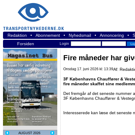
Redaktion
•
Abonnement
•
Nyhedsmail
•
Annoncering
•
S
Forsiden
Login
Fire måneder har give
Onsdag 17. juni 2026 kl: 13:39
Af:
Redakti
3F Københavns Chauffører & Vestegn
fire måneder skaffet sine medlemme
Det fremgår af det seneste nummer 
3F Københavns Chauffører & Vestegnen
Interesserede kan læse det seneste
AUGUST 2026