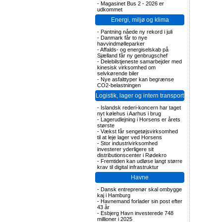
-
Magasinet Bus 2 - 2026 er
udkommet
Energi, miljø og klima
-
Pantning nåede ny rekord i juli
-
Danmark får to nye
havvindmølleparker
-
Affalds- og energiselskab på
Sjælland får ny genbrugschef
-
Delebilstjeneste samarbejder med
kinesisk virksomhed om
selvkørende biler
-
Nye asfalttyper kan begrænse
CO2-belastningen
Logistik, lager og intern transport
-
Islandsk rederi-koncern har taget
nyt kølehus i Aarhus i brug
-
Lagerudlejning i Horsens er årets
største
-
Vækst får sengetøjsvirksomhed
til at leje lager ved Horsens
-
Stor industrivirksomhed
investerer yderligere sit
distributionscenter i Rødekro
-
Fremtiden kan udløse langt større
krav til digital infrastruktur
Havne
-
Dansk entreprenør skal ombygge
kaj i Hamburg
-
Havnemand forlader sin post efter
43 år
-
Esbjerg Havn investerede 748
millioner i 2025