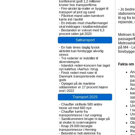
konfiskeret godt 1,2 millioner
kroner hos transportfirma
-
Fire-akslet tip-trailer er bygget til
- Jo bedre
transport af jord og sand
stationer
-
Påvirket mand uden kørekort
til og fra
kørte ind i lastbil
rejsende, 
-
En indsats mod chaufførmangel
skal inddrages i totalberedskabet
-
Bestanden er vokset med 9,3
procent siden juli 2020
Metroen f
passagerfl
Søtransport
Metroselsk
på M4 - Le
-
En halv times daglig fysisk
aktivitet kan forebygge alvorlig
forebygge
stress
-
Tre rederier er indstillet til
diversitetspris
Fakta om 
-
Islandsk rederi-koncern har taget
nyt kølehus i Aarhus i brug
An
-
Finsk rederi med ruter til
bru
Danmark transporterede mere
gods
pa
-
Optaget på de maritime
No
uddannelser er 17 procent højere
An
end i 2022
kan
Transport 2025
sa
op
-
Chauffør skiftede 580 ældre
Un
heste ud med 660 nye
i 
-
Chauffør kørte fra
Un
transportmesse i nyt vogntog
st
-
Sandkunstnere brugte ni dage på
at skabe to sværvægtere
Obs
-
Knap 29.000 besøgte
my
transportmesse i Herning
Re
-
Betonbil er helt elektrisk fra