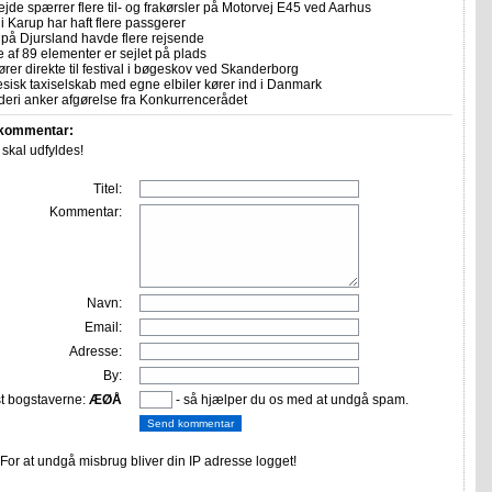
ejde spærrer flere til- og frakørsler på Motorvej E45 ved Aarhus
i Karup har haft flere passgerer
 på Djursland havde flere rejsende
e af 89 elementer er sejlet på plads
rer direkte til festival i bøgeskov ved Skanderborg
sisk taxiselskab med egne elbiler kører ind i Danmark
eri anker afgørelse fra Konkurrencerådet
 kommentar:
r skal udfyldes!
Titel:
Kommentar:
Navn:
Email:
Adresse:
By:
st bogstaverne:
ÆØÅ
- så hjælper du os med at undgå spam.
or at undgå misbrug bliver din IP adresse logget!