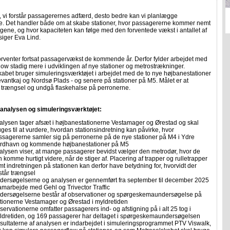
, vi forstår passagerernes adfærd, desto bedre kan vi planlægge
ne. Det handler både om at skabe stationer, hvor passagererne kommer nemt
 togene, og hvor kapaciteten kan følge med den forventede vækst i antallet af
siger Eva Lind.
orventer fortsat passagervækst de kommende år. Derfor fylder arbejdet med
ow stadig mere i udviklingen af nye stationer og metrostrækninger.
abet bruger simuleringsværktøjet i arbejdet med de to nye højbanestationer
vantkaj og Nordsø Plads - og senere på stationer på M5. Målet er at
 trængsel og undgå flaskehalse på perronerne.
analysen og simuleringsværktøjet:
alysen tager afsæt i højbanestationerne Vestamager og Ørestad og skal
ges til at vurdere, hvordan stationsindretning kan påvirke, hvor
ssagererne samler sig på perronerne på de nye stationer på M4 i Ydre
rdhavn og kommende højbanestationer på M5
alysen viser, at mange passagerer bevidst vælger den metrodør, hvor de
 komme hurtigt videre, når de stiger af. Placering af trapper og rulletrapper
mt indretningen på stationen kan derfor have betydning for, hvorvidt der
står trængsel
dersøgelserne og analysen er gennemført fra september til december 2025
samarbejde med Gehl og Trivector Traffic
dersøgelserne består af observationer og spørgeskemaundersøgelse på
ationerne Vestamager og Ørestad i myldretiden
ervationerne omfatter passagerers ind- og afstigning på i alt 25 tog i
ldretiden, og 169 passagerer har deltaget i spørgeskemaundersøgelsen
sultaterne af analysen er indarbejdet i simuleringsprogrammet PTV Viswalk,