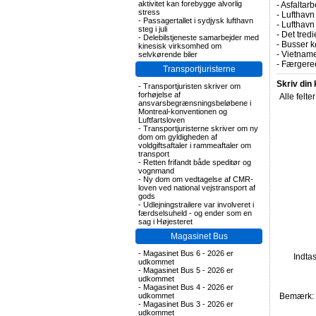
aktivitet kan forebygge alvorlig
-
Asfaltarb
stress
-
Lufthavn 
-
Passagertallet i sydjysk lufthavn
-
Lufthavn
steg i juli
-
Det tredi
-
Delebilstjeneste samarbejder med
-
Busser kø
kinesisk virksomhed om
-
Vietname
selvkørende biler
-
Færgered
Transportjuristerne
Skriv din
-
Transportjuristen skriver om
forhøjelse af
Alle felte
ansvarsbegrænsningsbeløbene i
Montreal-konventionen og
Luftfartsloven
-
Transportjuristerne skriver om ny
dom om gyldigheden af
voldgiftsaftaler i rammeaftaler om
transport
-
Retten frifandt både speditør og
vognmand
-
Ny dom om vedtagelse af CMR-
loven ved national vejstransport af
gods
-
Udlejningstrailere var involveret i
færdselsuheld - og ender som en
sag i Højesteret
Magasinet Bus
-
Magasinet Bus 6 - 2026 er
Indta
udkommet
-
Magasinet Bus 5 - 2026 er
udkommet
-
Magasinet Bus 4 - 2026 er
udkommet
Bemærk: F
-
Magasinet Bus 3 - 2026 er
udkommet