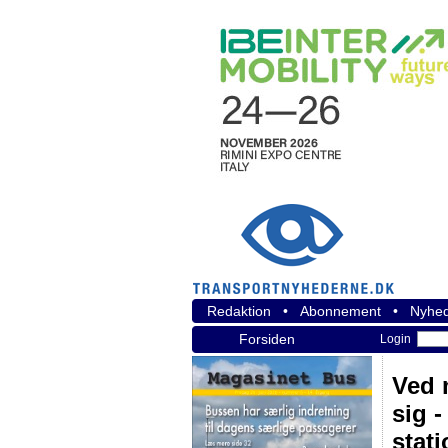
Redaktion
•
Abonnement
•
Nyhed
Forsiden
Login
Ved 
sig 
stat