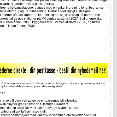
r kan simulere passagerflow på stationer, og som Metroselskabet skal bruge
m værktøj i arbejdet med passagerflow
troens højbanestationer bygges med en enkel indretning for at begrænse
terialeforbrug og CO2-udledning. Derfor er det vigtigt at designe
ationerne, så passagererne fordeler sig hensigtsmæssigt på perronerne
geriet af de nye stationer på M4 ventes at starte i 2027. Stationerne skal
er planen åbne i 2030. Byggeriet af M5 ventes at starte i 2028, og første
pe af linjen åbner i 2036
 2026 transportnyhederne.dk. Denne artikel er beskyttet af lov om ophavsret og må ikke
ler på anden måde videreudnyttes uden særlig aftale.
iden
 rejse billigere ved at vælge en passende billetløsning
skab tilbyder gratis transport til festuge i Randers
imes daglig fysisk aktivitet kan forebygge alvorlig stress
allet i sydjysk lufthavn steg i juli
tjeneste samarbejder med kinesisk virksomhed om selvkørende biler