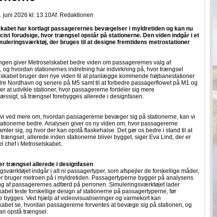
 juni 2026 kl: 13:10
Af:
Redaktionen
kabet har kortlagt passagerernes bevægelser i myldretiden og kan nu
ist forudsige, hvor trængsel opstår på stationerne. Den viden indgår i et
imuleringsværktøj, der bruges til at designe fremtidens metrostationer
ngen giver Metroselskabet bedre viden om passagerernes valg af
 og hvordan stationernes indretning har indvirkning på, hvor trængsel
elskabet bruger den nye viden til at planlægge kommende højbanestationer
dre Nordhavn og senere på M5 samt til at forbedre passagerflowet på M1 og
er at udvikle stationer, hvor passagererne fordeler sig mere
æssigt, så trængsel forebygges allerede i designfasen.
 vi ved mere om, hvordan passagererne bevæger sig på stationerne, kan vi
tationerne bedre. Analysen giver os ny viden om, hvor passagererne
samler sig, og hvor der kan opstå flaskehalse. Det gør os bedre i stand til at
trængsel, allerede inden stationerne bliver bygget, siger Eva Lind, der er
 chef i Metroselskabet.
r trængsel allerede i designfasen
ngsværktøjet indgår i alt ni passagertyper, som afspejler de forskellige måder,
r bruger metroen på i myldretiden. Passagertyperne bygger på analysens
ng af passagerernes adfærd på perronen. Simuleringsværktøjet lader
abet teste forskellige design af stationerne på passagertyperne, før
e bygges. Ved hjælp af videovisualiseringer og varmekort kan
kabet se, hvordan passagererne forventes at bevæge sig på stationen, og
an opstå trængsel.