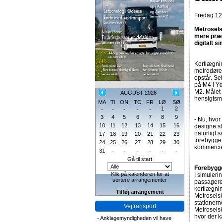
Fredag 12.
Metrosels
mere præc
digitalt s
Kortlægni
metrodøre,
opstår. S
på M4 i Y
M2. Målet 
AUGUST 2026
hensigtsm
MA
TI
ON
TO
FR
LØ
SØ
1
2
-
-
-
-
-
3
4
5
6
7
8
9
- Nu, hvor
10
11
12
13
14
15
16
designe s
naturligt 
17
18
19
20
21
22
23
forebygge 
24
25
26
27
28
29
30
kommerciel
31
-
-
-
-
-
-
Gå til start
Forebygge
Klik på kalenderen for at
I simuleri
sortere arrangementer
passagere
kortlægni
Tilføj arrangement
Metroselsk
stationern
Vejtransport
Metrosels
hvor der k
-
Anklagemyndigheden vil have