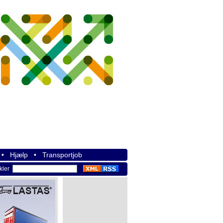
•
Hjælp
•
Transportjob
ikler