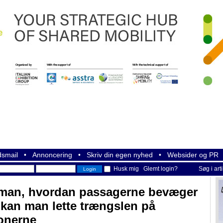
smail
•
Annoncering
•
Skriv din egen nyhed
•
Websider og PR
Husk mig
Glemt login?
Søg i art
man, hvordan passagerne bevæger
- kan man lette trængslen på
ionerne