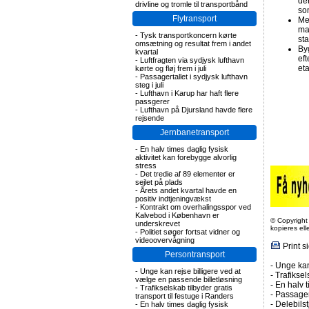
de
drivline og tromle til transportbånd
so
Flytransport
Me
ma
-
Tysk transportkoncern kørte
st
omsætning og resultat frem i andet
Byg
kvartal
eft
-
Luftfragten via sydjysk lufthavn
eta
kørte og fløj frem i juli
-
Passagertallet i sydjysk lufthavn
steg i juli
-
Lufthavn i Karup har haft flere
passgerer
-
Lufthavn på Djursland havde flere
rejsende
Jernbanetransport
-
En halv times daglig fysisk
aktivitet kan forebygge alvorlig
stress
-
Det tredie af 89 elementer er
sejlet på plads
-
Årets andet kvartal havde en
positiv indtjeningvækst
-
Kontrakt om overhalingsspor ved
Kalvebod i København er
© Copyright
underskrevet
kopieres el
-
Politiet søger fortsat vidner og
videoovervågning
Print s
Persontransport
-
Unge kan
-
Unge kan rejse billigere ved at
-
Trafiksel
vælge en passende billetløsning
-
En halv t
-
Trafikselskab tilbyder gratis
-
Passagert
transport til festuge i Randers
-
Delebils
-
En halv times daglig fysisk