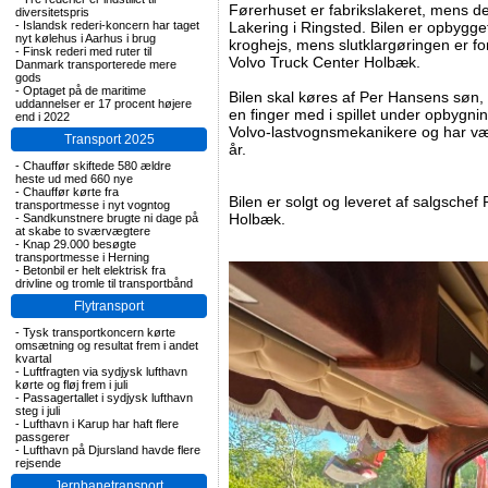
Førerhuset er fabrikslakeret, mens de
diversitetspris
-
Islandsk rederi-koncern har taget
Lakering i Ringsted. Bilen er opbyg
nyt kølehus i Aarhus i brug
kroghejs, mens slutklargøringen er f
-
Finsk rederi med ruter til
Volvo Truck Center Holbæk.
Danmark transporterede mere
gods
-
Optaget på de maritime
Bilen skal køres af Per Hansens søn
uddannelser er 17 procent højere
en finger med i spillet under opbygni
end i 2022
Volvo-lastvognsmekanikere og har 
Transport 2025
år.
-
Chauffør skiftede 580 ældre
heste ud med 660 nye
-
Chauffør kørte fra
Bilen er solgt og leveret af salgsche
transportmesse i nyt vogntog
Holbæk.
-
Sandkunstnere brugte ni dage på
at skabe to sværvægtere
-
Knap 29.000 besøgte
transportmesse i Herning
-
Betonbil er helt elektrisk fra
drivline og tromle til transportbånd
Flytransport
-
Tysk transportkoncern kørte
omsætning og resultat frem i andet
kvartal
-
Luftfragten via sydjysk lufthavn
kørte og fløj frem i juli
-
Passagertallet i sydjysk lufthavn
steg i juli
-
Lufthavn i Karup har haft flere
passgerer
-
Lufthavn på Djursland havde flere
rejsende
Jernbanetransport