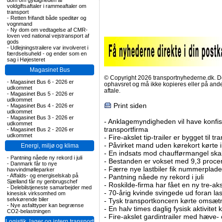
dom om gyldigheden af
voldgiftsaftaler i rammeaftaler om
transport
-
Retten frifandt både speditør og
vognmand
-
Ny dom om vedtagelse af CMR-
loven ved national vejstransport af
gods
-
Udlejningstrailere var involveret i
færdselsuheld - og ender som en
sag i Højesteret
Magasinet Bus
© Copyright 2026 transportnyhederne.dk. Den
-
Magasinet Bus 6 - 2026 er
ophavsret og må ikke kopieres eller på an
udkommet
aftale.
-
Magasinet Bus 5 - 2026 er
udkommet
Print siden
-
Magasinet Bus 4 - 2026 er
udkommet
-
Magasinet Bus 3 - 2026 er
-
Anklagemyndigheden vil have konfisk
udkommet
transportfirma
-
Magasinet Bus 2 - 2026 er
udkommet
-
Fire-akslet tip-trailer er bygget til t
-
Påvirket mand uden kørekort kørte in
Energi, miljø og klima
-
En indsats mod chaufførmangel skal
-
Pantning nåede ny rekord i juli
-
Bestanden er vokset med 9,3 procent
-
Danmark får to nye
-
Færre nye lastbiler fik nummerplader 
havvindmølleparker
-
Affalds- og energiselskab på
-
Pantning nåede ny rekord i juli
Sjælland får ny genbrugschef
-
Roskilde-firma har fået en ny tre-aksl
-
Delebilstjeneste samarbejder med
-
70-årig kvinde svingede ud foran las
kinesisk virksomhed om
selvkørende biler
-
Tysk transportkoncern kørte omsætni
-
Nye asfalttyper kan begrænse
-
En halv times daglig fysisk aktivitet
CO2-belastningen
-
Fire-akslet gardintrailer med hæve-
Logistik, lager og intern transport