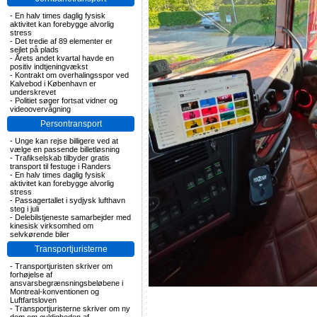
-
En halv times daglig fysisk
aktivitet kan forebygge alvorlig
stress
-
Det tredie af 89 elementer er
sejlet på plads
-
Årets andet kvartal havde en
positiv indtjeningvækst
-
Kontrakt om overhalingsspor ved
Kalvebod i København er
underskrevet
-
Politiet søger fortsat vidner og
videoovervågning
Persontransport
-
Unge kan rejse billigere ved at
vælge en passende billetløsning
-
Trafikselskab tilbyder gratis
transport til festuge i Randers
-
En halv times daglig fysisk
aktivitet kan forebygge alvorlig
stress
-
Passagertallet i sydjysk lufthavn
steg i juli
-
Delebilstjeneste samarbejder med
kinesisk virksomhed om
selvkørende biler
Transportjuristerne
-
Transportjuristen skriver om
forhøjelse af
ansvarsbegrænsningsbeløbene i
Montreal-konventionen og
Luftfartsloven
-
Transportjuristerne skriver om ny