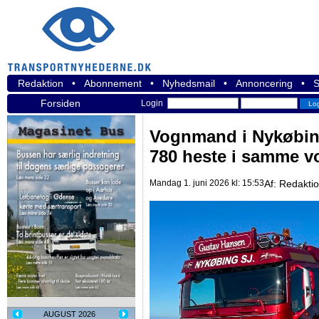
Redaktion
•
Abonnement
•
Nyhedsmail
•
Annoncering
•
S
Forsiden
Login
Vognmand i Nykøbin
780 heste i samme v
Mandag 1. juni 2026 kl: 15:53
Af:
Redakti
AUGUST 2026