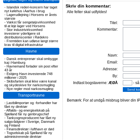
Skriv din kommentar:
-
Islandsk rederi-koncern har taget
nyt kølehus i Aarhus i brug
Alle felter skal udfyldes!
-
Lagerudlejning i Horsens er årets
største
-
Vækst får sengetøjsvirksomhed
Titel:
til at leje lager ved Horsens
Kommentar:
-
Stor industrivirksomhed
investerer yderligere sit
distributionscenter i Rødekro
-
Fremtiden kan udløse langt større
krav til digital infrastruktur
Havne
Navn:
-
Dansk entreprenør skal ombygge
Email:
kaj i Hamburg
-
Havnemand forlader sin post efter
Adresse:
43 år
-
Esbjerg Havn investerede 748
By:
millioner i 2025
-
Skibsfarten skal ikke være kanal
Indtast bogstaverne:
ÆØÅ
- så
og skydeskive for narkosmugling
-
Nye regler mod narkosmugling:
Transportnavne
Bemærk: For at undgå misbrug bliver din IP
-
Lastbilimportør og -forhandler har
fået ny direktør
-
Affalds- og energiselskab på
Sjælland får ny genbrugschef
-
Tankvognsproducent har fået ny
salgsrådgiver i Sverige, Danmark
og Finland
-
Finansdirektør i lufthavn er død
-
Togselskab på Sjælland får ny
administrerende direktør