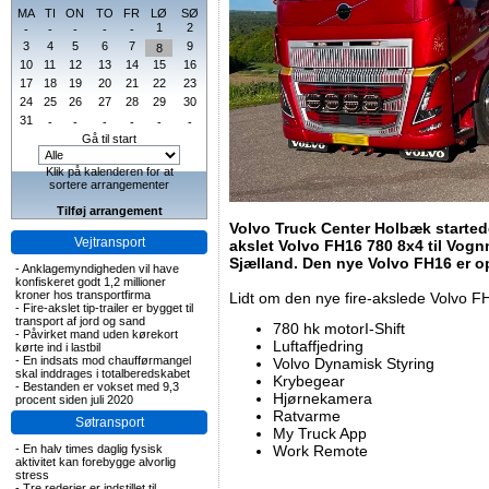
MA
TI
ON
TO
FR
LØ
SØ
1
2
-
-
-
-
-
3
4
5
6
7
9
8
10
11
12
13
14
15
16
17
18
19
20
21
22
23
24
25
26
27
28
29
30
31
-
-
-
-
-
-
Gå til start
Klik på kalenderen for at
sortere arrangementer
Tilføj arrangement
Volvo Truck Center Holbæk startede
Vejtransport
akslet Volvo FH16 780 8x4 til Vog
Sjælland. Den nye Volvo FH16 er 
-
Anklagemyndigheden vil have
konfiskeret godt 1,2 millioner
kroner hos transportfirma
Lidt om den nye fire-akslede Volvo F
-
Fire-akslet tip-trailer er bygget til
transport af jord og sand
780 hk motorI-Shift
-
Påvirket mand uden kørekort
Luftaffjedring
kørte ind i lastbil
-
En indsats mod chaufførmangel
Volvo Dynamisk Styring
skal inddrages i totalberedskabet
Krybegear
-
Bestanden er vokset med 9,3
Hjørnekamera
procent siden juli 2020
Ratvarme
Søtransport
My Truck App
-
En halv times daglig fysisk
Work Remote
aktivitet kan forebygge alvorlig
stress
-
Tre rederier er indstillet til