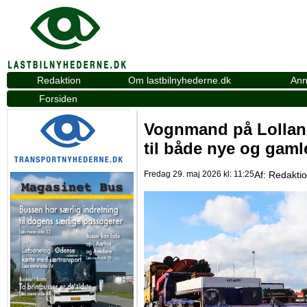
Redaktion
Om lastbilnyhederne.dk
Ann
Forsiden
Vognmand på Lolland 
til både nye og gaml
Fredag 29. maj 2026 kl: 11:25
Af:
Redakti