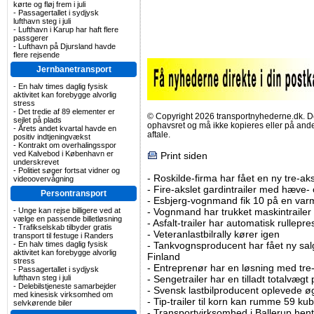
kørte og fløj frem i juli
-
Passagertallet i sydjysk
lufthavn steg i juli
-
Lufthavn i Karup har haft flere
passgerer
-
Lufthavn på Djursland havde
flere rejsende
Jernbanetransport
-
En halv times daglig fysisk
aktivitet kan forebygge alvorlig
stress
-
Det tredie af 89 elementer er
© Copyright 2026 transportnyhederne.dk. Den
sejlet på plads
ophavsret og må ikke kopieres eller på an
-
Årets andet kvartal havde en
aftale.
positiv indtjeningvækst
-
Kontrakt om overhalingsspor
ved Kalvebod i København er
Print siden
underskrevet
-
Politiet søger fortsat vidner og
-
Roskilde-firma har fået en ny tre-aksl
videoovervågning
-
Fire-akslet gardintrailer med hæve-
Persontransport
-
Esbjerg-vognmand fik 10 på en va
-
Vognmand har trukket maskintrailer 
-
Unge kan rejse billigere ved at
vælge en passende billetløsning
-
Asfalt-trailer har automatisk rullepr
-
Trafikselskab tilbyder gratis
-
Veteranlastbilrally kører igen
transport til festuge i Randers
-
Tankvognsproducent har fået ny sal
-
En halv times daglig fysisk
aktivitet kan forebygge alvorlig
Finland
stress
-
Entreprenør har en løsning med tre-ak
-
Passagertallet i sydjysk
-
Sengetrailer har en tilladt totalvægt
lufthavn steg i juli
-
Delebilstjeneste samarbejder
-
Svensk lastbilproducent oplevede øg
med kinesisk virksomhed om
-
Tip-trailer til korn kan rumme 59 ku
selvkørende biler
-
Transportvirksomhed i Ballerup hent