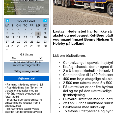
AUGUST 2026
MA
TI
ON
TO
FR
LØ
SØ
1
2
-
-
-
-
-
Lastas i Hedensted har for ikke så 
3
4
5
6
7
9
8
akslet og nedbygget Kel-Berg bådtr
10
11
12
13
14
15
16
vognmandfirmaet Benny Nielsen Tra
17
18
19
20
21
22
23
Holeby på Lolland
24
25
26
27
28
29
30
31
-
-
-
-
-
-
Gå til start
Lidt om bådtraileren:
Klik på kalenderen for at
Centralvange i opsvejst højstyr
sortere arrangementer
Kraftigt chassis, der er egnet ti
2 x 6 kæpstokkehuller inklusi
Tilføj arrangement
Containerlåse til 1x20 fods con
Vejtransport
400 mm høje aftagelige alu-sid
2.500 mm udtræk med 5 x 500
-
Pantning nåede ny rekord i juli
På udtrækket er der fire hydrau
-
Roskilde-firma har fået en ny
del og tre på den udtrækkelige
tre-akslet citytrailer med tip
-
70-årig kvinde svingede ud
fjernbetjening
foran lastbil
El-hydraulikstation med to. batt
-
Tysk transportkoncern kørte
2x9 stk. 5 tons knækbare surri
omsætning og resultat frem i
andet kvartal
Bakkamera med lukkeklap
-
En halv times daglig fysisk
To ti-tons luftaffjedrede og hyd
aktivitet kan forebygge alvorlig