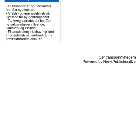
-
Lastbilimportør og -forhandler
har fået ny direktør
-
Affalds- og energiselskab på
Sjælland får ny genbrugschef
-
Tankvognsproducent har fået
ny salgsrådgiver i Sverige,
Danmark og Finland
-
Finansdirektør i lufthavn er død
-
Togselskab på Sjælland får ny
administrerende direktør
Gør transportnyhederne.
Powered by NewsPublisher.dk v