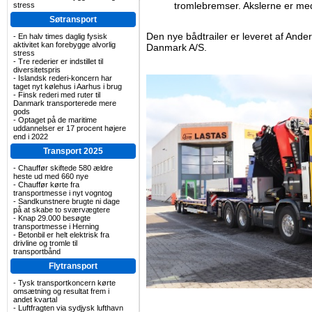
tromlebremser. Akslerne er med
stress
Søtransport
Den nye bådtrailer er leveret af Ande
-
En halv times daglig fysisk
aktivitet kan forebygge alvorlig
Danmark A/S.
stress
-
Tre rederier er indstillet til
diversitetspris
-
Islandsk rederi-koncern har
taget nyt kølehus i Aarhus i brug
-
Finsk rederi med ruter til
Danmark transporterede mere
gods
-
Optaget på de maritime
uddannelser er 17 procent højere
end i 2022
Transport 2025
-
Chauffør skiftede 580 ældre
heste ud med 660 nye
-
Chauffør kørte fra
transportmesse i nyt vogntog
-
Sandkunstnere brugte ni dage
på at skabe to sværvægtere
-
Knap 29.000 besøgte
transportmesse i Herning
-
Betonbil er helt elektrisk fra
drivline og tromle til
transportbånd
Flytransport
-
Tysk transportkoncern kørte
omsætning og resultat frem i
andet kvartal
-
Luftfragten via sydjysk lufthavn