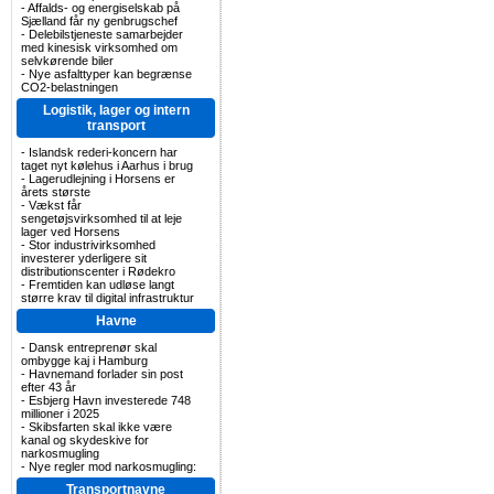
-
Affalds- og energiselskab på
Sjælland får ny genbrugschef
-
Delebilstjeneste samarbejder
med kinesisk virksomhed om
selvkørende biler
-
Nye asfalttyper kan begrænse
CO2-belastningen
Logistik, lager og intern
transport
-
Islandsk rederi-koncern har
taget nyt kølehus i Aarhus i brug
-
Lagerudlejning i Horsens er
årets største
-
Vækst får
sengetøjsvirksomhed til at leje
lager ved Horsens
-
Stor industrivirksomhed
investerer yderligere sit
distributionscenter i Rødekro
-
Fremtiden kan udløse langt
større krav til digital infrastruktur
Havne
-
Dansk entreprenør skal
ombygge kaj i Hamburg
-
Havnemand forlader sin post
efter 43 år
-
Esbjerg Havn investerede 748
millioner i 2025
-
Skibsfarten skal ikke være
kanal og skydeskive for
narkosmugling
-
Nye regler mod narkosmugling:
Transportnavne