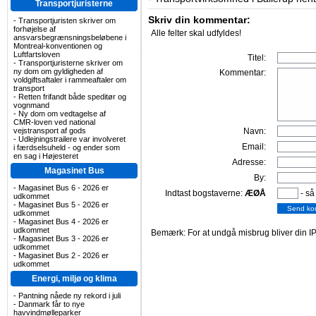
Transportjuristerne
Skriv din kommentar:
-
Transportjuristen skriver om
forhøjelse af
Alle felter skal udfyldes!
ansvarsbegrænsningsbeløbene i
Montreal-konventionen og
Luftfartsloven
Titel:
-
Transportjuristerne skriver om
ny dom om gyldigheden af
Kommentar:
voldgiftsaftaler i rammeaftaler om
transport
-
Retten frifandt både speditør og
vognmand
-
Ny dom om vedtagelse af
CMR-loven ved national
Navn:
vejstransport af gods
-
Udlejningstrailere var involveret
Email:
i færdselsuheld - og ender som
en sag i Højesteret
Adresse:
Magasinet Bus
By:
-
Magasinet Bus 6 - 2026 er
Indtast bogstaverne:
ÆØÅ
- så
udkommet
-
Magasinet Bus 5 - 2026 er
udkommet
-
Magasinet Bus 4 - 2026 er
udkommet
Bemærk: For at undgå misbrug bliver din IP
-
Magasinet Bus 3 - 2026 er
udkommet
-
Magasinet Bus 2 - 2026 er
udkommet
Energi, miljø og klima
-
Pantning nåede ny rekord i juli
-
Danmark får to nye
havvindmølleparker