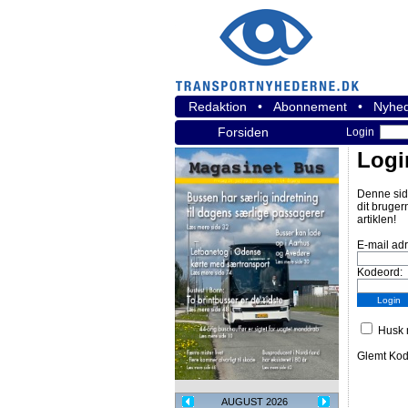
Redaktion
•
Abonnement
•
Nyhed
Forsiden
Login
Logi
Denne sid
dit bruger
artiklen!
E-mail ad
Kodeord:
Husk m
Glemt Ko
AUGUST 2026