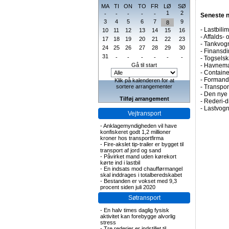
MA
TI
ON
TO
FR
LØ
SØ
1
2
-
-
-
-
-
Seneste 
3
4
5
6
7
9
8
-
Lastbilim
10
11
12
13
14
15
16
-
Affalds-
17
18
19
20
21
22
23
-
Tankvogn
24
25
26
27
28
29
30
-
Finansdir
31
-
-
-
-
-
-
-
Togselsk
Gå til start
-
Havneman
-
Containe
-
Formand 
Klik på kalenderen for at
sortere arrangementer
-
Transpor
-
Den nye 
Tilføj arrangement
-
Rederi-di
-
Lastvogn
Vejtransport
-
Anklagemyndigheden vil have
konfiskeret godt 1,2 millioner
kroner hos transportfirma
-
Fire-akslet tip-trailer er bygget til
transport af jord og sand
-
Påvirket mand uden kørekort
kørte ind i lastbil
-
En indsats mod chaufførmangel
skal inddrages i totalberedskabet
-
Bestanden er vokset med 9,3
procent siden juli 2020
Søtransport
-
En halv times daglig fysisk
aktivitet kan forebygge alvorlig
stress
-
Tre rederier er indstillet til