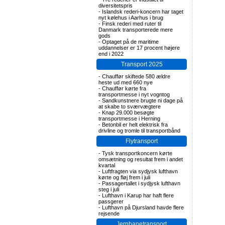
diversitetspris
-
Islandsk rederi-koncern har taget
nyt kølehus i Aarhus i brug
-
Finsk rederi med ruter til
Danmark transporterede mere
gods
-
Optaget på de maritime
uddannelser er 17 procent højere
end i 2022
Transport 2025
-
Chauffør skiftede 580 ældre
heste ud med 660 nye
-
Chauffør kørte fra
transportmesse i nyt vogntog
-
Sandkunstnere brugte ni dage på
at skabe to sværvægtere
-
Knap 29.000 besøgte
transportmesse i Herning
-
Betonbil er helt elektrisk fra
drivline og tromle til transportbånd
Flytransport
-
Tysk transportkoncern kørte
omsætning og resultat frem i andet
kvartal
-
Luftfragten via sydjysk lufthavn
kørte og fløj frem i juli
-
Passagertallet i sydjysk lufthavn
steg i juli
-
Lufthavn i Karup har haft flere
passgerer
-
Lufthavn på Djursland havde flere
rejsende
Jernbanetransport