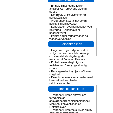
-
En halv times daglig fysisk
aktivitet kan forebygge alvorlig
stress
-
Det tredie af 89 elementer er
sejlet på plads
-
Årets andet kvartal havde en
positiv indtjeningvækst
-
Kontrakt om overhalingsspor ved
Kalvebod i København er
underskrevet
-
Politiet søger fortsat vidner og
videoovervågning
Persontransport
-
Unge kan rejse billigere ved at
vælge en passende billetløsning
-
Trafikselskab tilbyder gratis
transport til festuge i Randers
-
En halv times daglig fysisk
aktivitet kan forebygge alvorlig
stress
-
Passagertallet i sydjysk lufthavn
steg i juli
-
Delebilstjeneste samarbejder med
kinesisk virksomhed om
selvkørende biler
Transportjuristerne
-
Transportjuristen skriver om
forhøjelse af
ansvarsbegrænsningsbeløbene i
Montreal-konventionen og
Luftfartsloven
-
Transportjuristerne skriver om ny