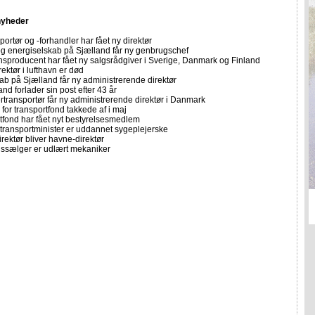
nyheder
portør og -forhandler har fået ny direktør
 og energiselskab på Sjælland får ny genbrugschef
sproducent har fået ny salgsrådgiver i Sverige, Danmark og Finland
ektør i lufthavn er død
ab på Sjælland får ny administrerende direktør
d forlader sin post efter 43 år
rtransportør får ny administrerende direktør i Danmark
for transportfond takkede af i maj
tfond har fået nyt bestyrelsesmedlem
transportminister er uddannet sygeplejerske
rektør bliver havne-direktør
ssælger er udlært mekaniker