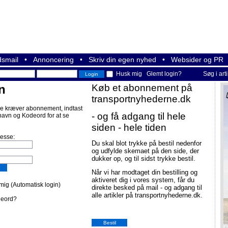
smail
•
Annoncering
•
Skriv din egen nyhed
•
Websider og PR
Husk mig
Glemt login?
Søg i art
n
Køb et abonnement på
transportnyhederne.dk
e kræver abonnement, indtast
- og få adgang til hele
navn og Kodeord for at se
siden - hele tiden
resse:
Du skal blot trykke på bestil nedenfor
og udfylde skemaet på den side, der
dukker op, og til sidst trykke bestil.
Når vi har modtaget din bestilling og
aktiveret dig i vores system, får du
ig (Automatisk login)
direkte besked på mail - og adgang til
alle artikler på transportnyhederne.dk.
deord?