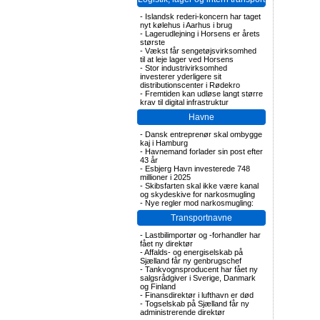
-
Islandsk rederi-koncern har taget
nyt kølehus i Aarhus i brug
-
Lagerudlejning i Horsens er årets
største
-
Vækst får sengetøjsvirksomhed
til at leje lager ved Horsens
-
Stor industrivirksomhed
investerer yderligere sit
distributionscenter i Rødekro
-
Fremtiden kan udløse langt større
krav til digital infrastruktur
Havne
-
Dansk entreprenør skal ombygge
kaj i Hamburg
-
Havnemand forlader sin post efter
43 år
-
Esbjerg Havn investerede 748
millioner i 2025
-
Skibsfarten skal ikke være kanal
og skydeskive for narkosmugling
-
Nye regler mod narkosmugling:
Transportnavne
-
Lastbilimportør og -forhandler har
fået ny direktør
-
Affalds- og energiselskab på
Sjælland får ny genbrugschef
-
Tankvognsproducent har fået ny
salgsrådgiver i Sverige, Danmark
og Finland
-
Finansdirektør i lufthavn er død
-
Togselskab på Sjælland får ny
administrerende direktør