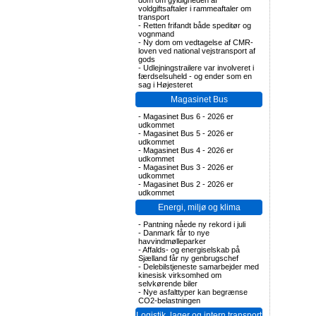
dom om gyldigheden af
voldgiftsaftaler i rammeaftaler om
transport
-
Retten frifandt både speditør og
vognmand
-
Ny dom om vedtagelse af CMR-
loven ved national vejstransport af
gods
-
Udlejningstrailere var involveret i
færdselsuheld - og ender som en
sag i Højesteret
Magasinet Bus
-
Magasinet Bus 6 - 2026 er
udkommet
-
Magasinet Bus 5 - 2026 er
udkommet
-
Magasinet Bus 4 - 2026 er
udkommet
-
Magasinet Bus 3 - 2026 er
udkommet
-
Magasinet Bus 2 - 2026 er
udkommet
Energi, miljø og klima
-
Pantning nåede ny rekord i juli
-
Danmark får to nye
havvindmølleparker
-
Affalds- og energiselskab på
Sjælland får ny genbrugschef
-
Delebilstjeneste samarbejder med
kinesisk virksomhed om
selvkørende biler
-
Nye asfalttyper kan begrænse
CO2-belastningen
Logistik, lager og intern transport