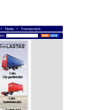
•
Hjælp
•
Transportjob
ikler