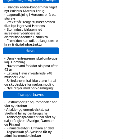
-
Islandsk rederi-koncern har taget
nyt kølehus i Aarhus i brug
-
Lagerudlejning i Horsens er årets
største
-
Vækst får sengetøjsvirksomhed
til at leje lager ved Horsens
-
Stor industrivirksomhed
investerer yderligere sit
distributionscenter i Rødekro
-
Fremtiden kan udløse langt større
krav til digital infrastruktur
Havne
-
Dansk entreprenør skal ombygge
kaj i Hamburg
-
Havnemand forlader sin post efter
43 år
-
Esbjerg Havn investerede 748
millioner i 2025
-
Skibsfarten skal ikke være kanal
og skydeskive for narkosmugling
-
Nye regler mod narkosmugling:
Transportnavne
-
Lastbilimportør og -forhandler har
fået ny direktør
-
Affalds- og energiselskab på
Sjælland får ny genbrugschef
-
Tankvognsproducent har fået ny
salgsrådgiver i Sverige, Danmark
og Finland
-
Finansdirektør i lufthavn er død
-
Togselskab på Sjælland får ny
administrerende direktør