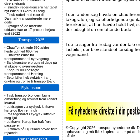
diversitetspris
-
Islandsk rederi-koncern har taget
nyt kølehus i Aarhus i brug
I den anden sag havde en chaufføren k
-
Finsk rederi med ruter til
Danmark transporterede mere
takografen, og så efterfølgende gen
gods
førerkortet, at han havde holdt hvil, 
-
Optaget på de maritime
der udsigt til en omfattende bøde.
uddannelser er 17 procent højere
end i 2022
Transport 2025
I de to sager fra fredag var der tale
-
Chauffør skiftede 580 ældre
lastbiler, der blev standset torsdag 
heste ud med 660 nye
vognmænd.
-
Chauffør kørte fra
transportmesse i nyt vogntog
-
Sandkunstnere brugte ni dage på
at skabe to sværvægtere
-
Knap 29.000 besøgte
transportmesse i Herning
-
Betonbil er helt elektrisk fra
drivline og tromle til transportbånd
Flytransport
-
Tysk transportkoncern kørte
omsætning og resultat frem i andet
kvartal
-
Luftfragten via sydjysk lufthavn
kørte og fløj frem i juli
-
Passagertallet i sydjysk lufthavn
steg i juli
-
Lufthavn i Karup har haft flere
passgerer
© Copyright 2026 transportnyhederne.dk. Den
-
Lufthavn på Djursland havde flere
ophavsret og må ikke kopieres eller på an
rejsende
aftale.
Jernbanetransport