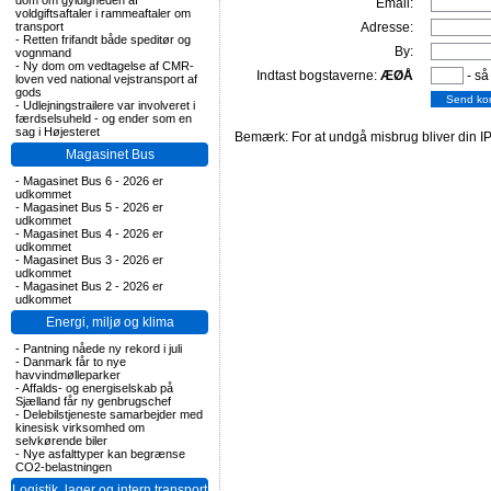
dom om gyldigheden af
Email:
voldgiftsaftaler i rammeaftaler om
transport
Adresse:
-
Retten frifandt både speditør og
By:
vognmand
-
Ny dom om vedtagelse af CMR-
Indtast bogstaverne:
ÆØÅ
- så
loven ved national vejstransport af
gods
-
Udlejningstrailere var involveret i
færdselsuheld - og ender som en
sag i Højesteret
Bemærk: For at undgå misbrug bliver din IP
Magasinet Bus
-
Magasinet Bus 6 - 2026 er
udkommet
-
Magasinet Bus 5 - 2026 er
udkommet
-
Magasinet Bus 4 - 2026 er
udkommet
-
Magasinet Bus 3 - 2026 er
udkommet
-
Magasinet Bus 2 - 2026 er
udkommet
Energi, miljø og klima
-
Pantning nåede ny rekord i juli
-
Danmark får to nye
havvindmølleparker
-
Affalds- og energiselskab på
Sjælland får ny genbrugschef
-
Delebilstjeneste samarbejder med
kinesisk virksomhed om
selvkørende biler
-
Nye asfalttyper kan begrænse
CO2-belastningen
Logistik, lager og intern transport