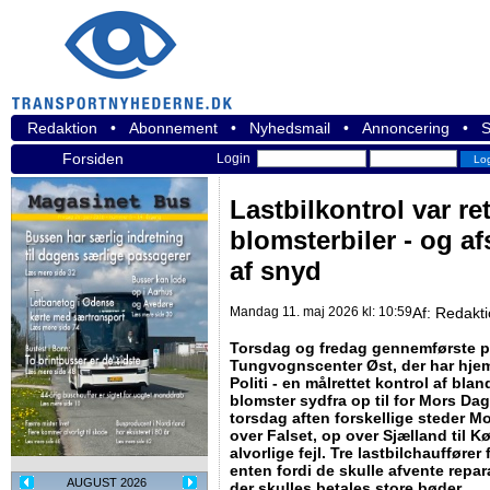
Redaktion
•
Abonnement
•
Nyhedsmail
•
Annoncering
•
S
Forsiden
Login
Lastbilkontrol var re
blomsterbiler - og af
af snyd
Mandag 11. maj 2026 kl: 10:59
Af:
Redakt
Torsdag og fredag gennemførste po
Tungvognscenter Øst, der har hje
Politi - en målrettet kontrol af bla
blomster sydfra op til for Mors Dag
torsdag aften forskellige steder Mo
over Falset, op over Sjælland til K
alvorlige fejl. Tre lastbilchauffører f
enten fordi de skulle afvente reparat
AUGUST 2026
der skulles betales store bøder