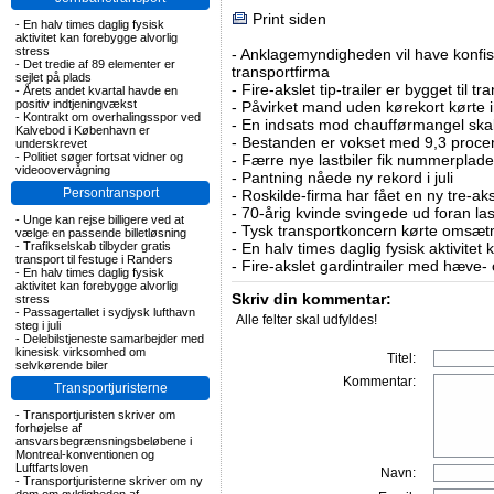
Print siden
-
En halv times daglig fysisk
aktivitet kan forebygge alvorlig
stress
-
Anklagemyndigheden vil have konfisk
-
Det tredie af 89 elementer er
transportfirma
sejlet på plads
-
Fire-akslet tip-trailer er bygget til t
-
Årets andet kvartal havde en
positiv indtjeningvækst
-
Påvirket mand uden kørekort kørte in
-
Kontrakt om overhalingsspor ved
-
En indsats mod chaufførmangel skal
Kalvebod i København er
-
Bestanden er vokset med 9,3 procent
underskrevet
-
Politiet søger fortsat vidner og
-
Færre nye lastbiler fik nummerplader 
videoovervågning
-
Pantning nåede ny rekord i juli
Persontransport
-
Roskilde-firma har fået en ny tre-aksl
-
70-årig kvinde svingede ud foran las
-
Unge kan rejse billigere ved at
-
Tysk transportkoncern kørte omsætni
vælge en passende billetløsning
-
Trafikselskab tilbyder gratis
-
En halv times daglig fysisk aktivitet
transport til festuge i Randers
-
Fire-akslet gardintrailer med hæve-
-
En halv times daglig fysisk
aktivitet kan forebygge alvorlig
Skriv din kommentar:
stress
-
Passagertallet i sydjysk lufthavn
Alle felter skal udfyldes!
steg i juli
-
Delebilstjeneste samarbejder med
kinesisk virksomhed om
Titel:
selvkørende biler
Kommentar:
Transportjuristerne
-
Transportjuristen skriver om
forhøjelse af
ansvarsbegrænsningsbeløbene i
Montreal-konventionen og
Luftfartsloven
Navn:
-
Transportjuristerne skriver om ny