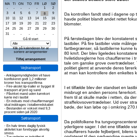
MA
TI
ON
TO
FR
LØ
SØ
1
2
-
-
-
-
-
3
4
5
6
7
9
8
Da kontrollen fandt sted i dagene op 
10
11
12
13
14
15
16
havde politiet blandt andet rettet fok
17
18
19
20
21
22
23
blomster.
24
25
26
27
28
29
30
31
-
-
-
-
-
-
På førstedagen blev der konstateret s
Gå til start
lastbiler. På fire lastbiler viste måling
fartbegrænser, så lastbilerne kunne k
Klik på kalenderen for at
sortere arrangementer
80 km/t. Der blev ligeledes konstater
hviletidsreglerne hos chaufførerne i tre
Tilføj arrangement
tale om ganske grove overtrædelser. 
politiet glemt at anvende deres førerk
Vejtransport
at man kan kontrollere den enkeltes kø
-
Anklagemyndigheden vil have
konfiskeret godt 1,2 millioner
kroner hos transportfirma
-
Fire-akslet tip-trailer er bygget til
I et tilfælde blev der standset en lastb
transport af jord og sand
misbrugt en anden persons førerkort
-
Påvirket mand uden kørekort
frem til at skulle møde i retten, da der
kørte ind i lastbil
-
En indsats mod chaufførmangel
straffelovsovertrædelser. Ud over str
skal inddrages i totalberedskabet
bøde, der kan løbe op i omkring 270.
-
Bestanden er vokset med 9,3
procent siden juli 2020
Søtransport
Da politifolkene fra tungvognscenteret
-
En halv times daglig fysisk
yderligere sager. I det ene tilfælde v
aktivitet kan forebygge alvorlig
chaufførers havde fejlbetjent, bilens
stress
opdateret til den nødvendige nyeste v
-
Tre rederier er indstillet til