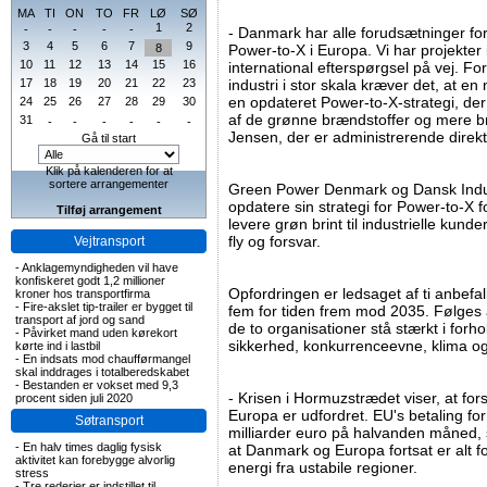
MA
TI
ON
TO
FR
LØ
SØ
1
2
-
-
-
-
-
- Danmark har alle forudsætninger for 
3
4
5
6
7
9
8
Power-to-X i Europa. Vi har projekter i
10
11
12
13
14
15
16
international efterspørgsel på vej. For
17
18
19
20
21
22
23
industri i stor skala kræver det, at en
en opdateret Power-to-X-strategi, der 
24
25
26
27
28
29
30
af de grønne brændstoffer og mere brin
31
-
-
-
-
-
-
Jensen, der er administrerende dire
Gå til start
Klik på kalenderen for at
sortere arrangementer
Green Power Denmark og Dansk Industr
opdatere sin strategi for Power-to-X f
Tilføj arrangement
levere grøn brint til industrielle kund
fly og forsvar.
Vejtransport
-
Anklagemyndigheden vil have
konfiskeret godt 1,2 millioner
Opfordringen er ledsaget af ti anbefal
kroner hos transportfirma
-
Fire-akslet tip-trailer er bygget til
fem for tiden frem mod 2035. Følges 
transport af jord og sand
de to organisationer stå stærkt i forhol
-
Påvirket mand uden kørekort
sikkerhed, konkurrenceevne, klima og
kørte ind i lastbil
-
En indsats mod chaufførmangel
skal inddrages i totalberedskabet
-
Bestanden er vokset med 9,3
- Krisen i Hormuzstrædet viser, at fo
procent siden juli 2020
Europa er udfordret. EU's betaling for
Søtransport
milliarder euro på halvanden måned, 
-
En halv times daglig fysisk
at Danmark og Europa fortsat er alt fo
aktivitet kan forebygge alvorlig
energi fra ustabile regioner.
stress
-
Tre rederier er indstillet til