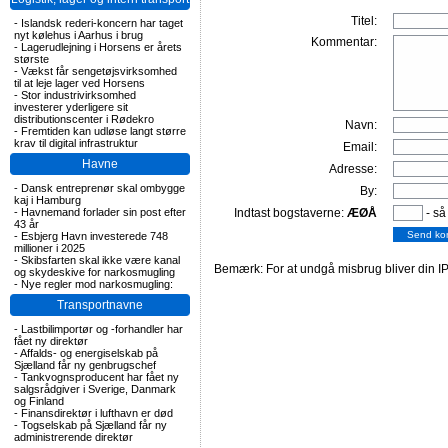
Titel:
-
Islandsk rederi-koncern har taget
nyt kølehus i Aarhus i brug
Kommentar:
-
Lagerudlejning i Horsens er årets
største
-
Vækst får sengetøjsvirksomhed
til at leje lager ved Horsens
-
Stor industrivirksomhed
investerer yderligere sit
distributionscenter i Rødekro
Navn:
-
Fremtiden kan udløse langt større
krav til digital infrastruktur
Email:
Havne
Adresse:
-
Dansk entreprenør skal ombygge
By:
kaj i Hamburg
-
Havnemand forlader sin post efter
Indtast bogstaverne:
ÆØÅ
- så
43 år
-
Esbjerg Havn investerede 748
millioner i 2025
-
Skibsfarten skal ikke være kanal
Bemærk: For at undgå misbrug bliver din IP
og skydeskive for narkosmugling
-
Nye regler mod narkosmugling:
Transportnavne
-
Lastbilimportør og -forhandler har
fået ny direktør
-
Affalds- og energiselskab på
Sjælland får ny genbrugschef
-
Tankvognsproducent har fået ny
salgsrådgiver i Sverige, Danmark
og Finland
-
Finansdirektør i lufthavn er død
-
Togselskab på Sjælland får ny
administrerende direktør