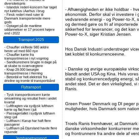
diversitetspris
-
Islandsk rederi-koncern har taget
- Afhængigheden er ikke holdbar - hve
nyt kølehus i Aarhus i brug
økonomisk. Derfor skal vi investere i 
-
Finsk rederi med ruter til
Danmark transporterede mere
vedvarende energi - og Power-to-X, så 
gods
og dermed gøre os fri af importerede 
-
Optaget på de maritime
sikkerhed for leverancer, og det ka
uddannelser er 17 procent højere
end i 2022
Power-to-X, siger Kristian Jensen.
Transport 2025
-
Chauffør skiftede 580 ældre
Hos Dansk Industri understreger viced
heste ud med 660 nye
tæt koblet til konkurrenceevne.
-
Chauffør kørte fra
transportmesse i nyt vogntog
-
Sandkunstnere brugte ni dage på
at skabe to sværvægtere
- Danske og øvrige europæiske virks
-
Knap 29.000 besøgte
transportmesse i Herning
blandt andet USA og Kina. Hvis vores
-
Betonbil er helt elektrisk fra
stabil og konkurrencedygtig energi, s
drivline og tromle til transportbånd
andet sted. Det er den virkelighed, vi s
Flytransport
Ranis.
-
Tysk transportkoncern kørte
omsætning og resultat frem i andet
kvartal
Green Power Denmark og DI peger på
-
Luftfragten via sydjysk lufthavn
muligheder, hvis Danmark som nation 
kørte og fløj frem i juli
-
Passagertallet i sydjysk lufthavn
steg i juli
-
Lufthavn i Karup har haft flere
Troels Ranis fremhæver, at Danmark e
passgerer
danske virksomheder konkurrerer me
-
Lufthavn på Djursland havde flere
rejsende
og frontrunnere fra andre dele af ver
Jernbanetransport