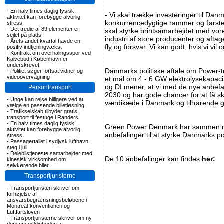
-
En halv times daglig fysisk
- Vi skal trække investeringer til Danm
aktivitet kan forebygge alvorlig
konkurrencedygtige rammer og førstek
stress
-
Det tredie af 89 elementer er
skal styrke brintsamarbejdet med vo
sejlet på plads
industri af store producenter og aftag
-
Årets andet kvartal havde en
fly og forsvar. Vi kan godt, hvis vi vil 
positiv indtjeningvækst
-
Kontrakt om overhalingsspor ved
Kalvebod i København er
underskrevet
Danmarks politiske aftale om Power-to
-
Politiet søger fortsat vidner og
videoovervågning
et mål om 4 - 6 GW elektrolysekapac
og DI mener, at vi med de nye anbefa
Persontransport
2030 og har gode chancer for at få s
-
Unge kan rejse billigere ved at
værdikæde i Danmark og tilhørende 
vælge en passende billetløsning
-
Trafikselskab tilbyder gratis
transport til festuge i Randers
-
En halv times daglig fysisk
Green Power Denmark har sammen me
aktivitet kan forebygge alvorlig
anbefalinger til at styrke Danmarks p
stress
-
Passagertallet i sydjysk lufthavn
steg i juli
-
Delebilstjeneste samarbejder med
De 10 anbefalinger kan findes
her:
kinesisk virksomhed om
selvkørende biler
Transportjuristerne
-
Transportjuristen skriver om
forhøjelse af
ansvarsbegrænsningsbeløbene i
Montreal-konventionen og
Luftfartsloven
-
Transportjuristerne skriver om ny