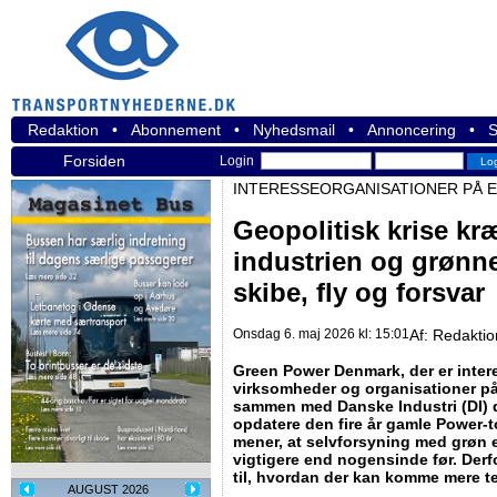
Redaktion
•
Abonnement
•
Nyhedsmail
•
Annoncering
•
S
Forsiden
Login
INTERESSEORGANISATIONER PÅ 
Geopolitisk krise kræ
industrien og grønne
skibe, fly og forsvar
Onsdag 6. maj 2026 kl: 15:01
Af:
Redakti
Green Power Denmark, der er inter
virksomheder og organisationer på
sammen med Danske Industri (DI) 
opdatere den fire år gamle Power-t
mener, at selvforsyning med grøn 
vigtigere end nogensinde før. Der
til, hvordan der kan komme mere t
AUGUST 2026