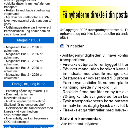
dom om gyldigheden af
voldgiftsaftaler i rammeaftaler om
transport
-
Retten frifandt både speditør og
vognmand
-
Ny dom om vedtagelse af CMR-
loven ved national vejstransport af
gods
-
Udlejningstrailere var involveret i
© Copyright 2026 transportnyhederne.dk. Den
færdselsuheld - og ender som en
ophavsret og må ikke kopieres eller på an
sag i Højesteret
aftale.
Magasinet Bus
Print siden
-
Magasinet Bus 6 - 2026 er
udkommet
-
Magasinet Bus 5 - 2026 er
-
Anklagemyndigheden vil have konfisk
udkommet
transportfirma
-
Magasinet Bus 4 - 2026 er
-
Fire-akslet tip-trailer er bygget til t
udkommet
-
Magasinet Bus 3 - 2026 er
-
Påvirket mand uden kørekort kørte in
udkommet
-
En indsats mod chaufførmangel skal
-
Magasinet Bus 2 - 2026 er
-
Bestanden er vokset med 9,3 procent
udkommet
-
Færre nye lastbiler fik nummerplader 
Energi, miljø og klima
-
Pantning nåede ny rekord i juli
-
Pantning nåede ny rekord i juli
-
Roskilde-firma har fået en ny tre-aksl
-
Danmark får to nye
-
70-årig kvinde svingede ud foran las
havvindmølleparker
-
Tysk transportkoncern kørte omsætni
-
Affalds- og energiselskab på
Sjælland får ny genbrugschef
-
En halv times daglig fysisk aktivitet
-
Delebilstjeneste samarbejder med
-
Fire-akslet gardintrailer med hæve-
kinesisk virksomhed om
selvkørende biler
Skriv din kommentar:
-
Nye asfalttyper kan begrænse
CO2-belastningen
Alle felter skal udfyldes!
Logistik, lager og intern transport