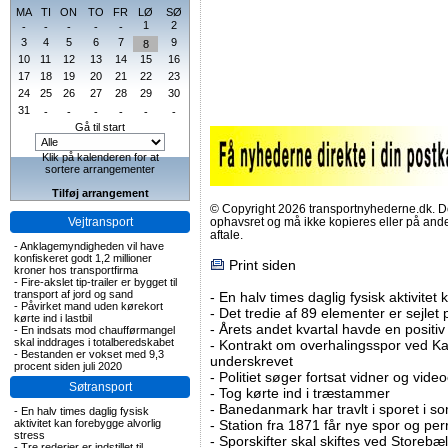
MA
TI
ON
TO
FR
LØ
SØ
1
2
-
-
-
-
-
3
4
5
6
7
9
8
10
11
12
13
14
15
16
17
18
19
20
21
22
23
24
25
26
27
28
29
30
31
-
-
-
-
-
-
Gå til start
Klik på kalenderen for at
sortere arrangementer
Tilføj arrangement
© Copyright 2026 transportnyhederne.dk. Den
Vejtransport
ophavsret og må ikke kopieres eller på an
aftale.
-
Anklagemyndigheden vil have
konfiskeret godt 1,2 millioner
Print siden
kroner hos transportfirma
-
Fire-akslet tip-trailer er bygget til
transport af jord og sand
-
En halv times daglig fysisk aktivitet
-
Påvirket mand uden kørekort
-
Det tredie af 89 elementer er sejlet 
kørte ind i lastbil
-
Årets andet kvartal havde en positiv
-
En indsats mod chaufførmangel
skal inddrages i totalberedskabet
-
Kontrakt om overhalingsspor ved K
-
Bestanden er vokset med 9,3
underskrevet
procent siden juli 2020
-
Politiet søger fortsat vidner og vid
Søtransport
-
Tog kørte ind i træstammer
-
Banedanmark har travlt i sporet i s
-
En halv times daglig fysisk
aktivitet kan forebygge alvorlig
-
Station fra 1871 får nye spor og per
stress
-
Sporskifter skal skiftes ved Storebæl
-
Tre rederier er indstillet til