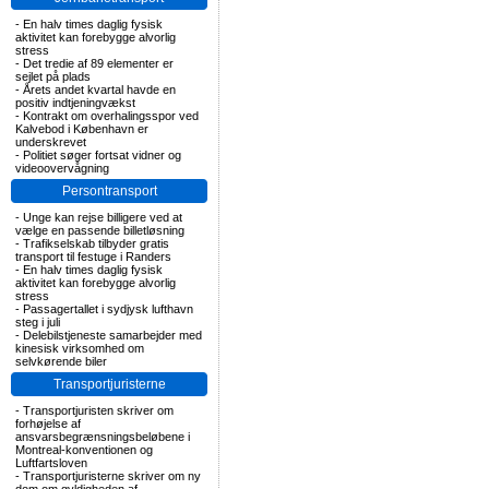
-
En halv times daglig fysisk
aktivitet kan forebygge alvorlig
stress
-
Det tredie af 89 elementer er
sejlet på plads
-
Årets andet kvartal havde en
positiv indtjeningvækst
-
Kontrakt om overhalingsspor ved
Kalvebod i København er
underskrevet
-
Politiet søger fortsat vidner og
videoovervågning
Persontransport
-
Unge kan rejse billigere ved at
vælge en passende billetløsning
-
Trafikselskab tilbyder gratis
transport til festuge i Randers
-
En halv times daglig fysisk
aktivitet kan forebygge alvorlig
stress
-
Passagertallet i sydjysk lufthavn
steg i juli
-
Delebilstjeneste samarbejder med
kinesisk virksomhed om
selvkørende biler
Transportjuristerne
-
Transportjuristen skriver om
forhøjelse af
ansvarsbegrænsningsbeløbene i
Montreal-konventionen og
Luftfartsloven
-
Transportjuristerne skriver om ny