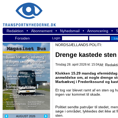
Redaktion
•
Abonnement
•
Nyhedsmail
•
Annoncering
•
S
Forsiden
Login
NORDSJÆLLANDS POLITI:
Drenge kastede sten
Tirsdag 28. april 2026 kl: 15:04
Af:
Redakt
Klokken 15.29 mandag efermiddag f
anmeldelse om, at nogle drenge s
Marbækvej i Frederikssund og kas
Et tog var blevet ramt af en sten og
ingen var kommet til skade.
Politiet sendte patruljer til stedet, m
søge i området, lykkedes det ikke at
sten.
AUGUST 2026