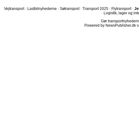
Vejtransport
·
Lastbilnyhederne
·
Søtransport
·
Transport 2025
·
Flytransport
·
Je
·
Logistik, lager og int
Gør transportnyhederne.
Powered by NewsPublisher.dk v