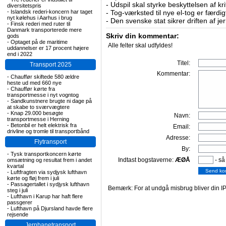
-
Udspil skal styrke beskyttelsen af kri
diversitetspris
-
Islandsk rederi-koncern har taget
-
Tog-værksted til nye el-tog er færdig
nyt kølehus i Aarhus i brug
-
Den svenske stat sikrer driften af j
-
Finsk rederi med ruter til
Danmark transporterede mere
Skriv din kommentar:
gods
-
Optaget på de maritime
Alle felter skal udfyldes!
uddannelser er 17 procent højere
end i 2022
Titel:
Transport 2025
Kommentar:
-
Chauffør skiftede 580 ældre
heste ud med 660 nye
-
Chauffør kørte fra
transportmesse i nyt vogntog
-
Sandkunstnere brugte ni dage på
at skabe to sværvægtere
-
Knap 29.000 besøgte
Navn:
transportmesse i Herning
-
Betonbil er helt elektrisk fra
Email:
drivline og tromle til transportbånd
Adresse:
Flytransport
By:
-
Tysk transportkoncern kørte
Indtast bogstaverne:
ÆØÅ
- så
omsætning og resultat frem i andet
kvartal
-
Luftfragten via sydjysk lufthavn
kørte og fløj frem i juli
-
Passagertallet i sydjysk lufthavn
Bemærk: For at undgå misbrug bliver din IP
steg i juli
-
Lufthavn i Karup har haft flere
passgerer
-
Lufthavn på Djursland havde flere
rejsende
Jernbanetransport