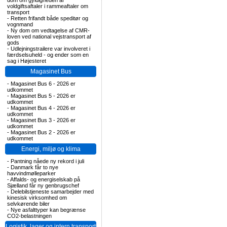
dom om gyldigheden af
voldgiftsaftaler i rammeaftaler om
transport
-
Retten frifandt både speditør og
vognmand
-
Ny dom om vedtagelse af CMR-
loven ved national vejstransport af
gods
-
Udlejningstrailere var involveret i
færdselsuheld - og ender som en
sag i Højesteret
Magasinet Bus
-
Magasinet Bus 6 - 2026 er
udkommet
-
Magasinet Bus 5 - 2026 er
udkommet
-
Magasinet Bus 4 - 2026 er
udkommet
-
Magasinet Bus 3 - 2026 er
udkommet
-
Magasinet Bus 2 - 2026 er
udkommet
Energi, miljø og klima
-
Pantning nåede ny rekord i juli
-
Danmark får to nye
havvindmølleparker
-
Affalds- og energiselskab på
Sjælland får ny genbrugschef
-
Delebilstjeneste samarbejder med
kinesisk virksomhed om
selvkørende biler
-
Nye asfalttyper kan begrænse
CO2-belastningen
Logistik, lager og intern transport