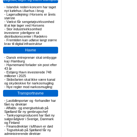
-
Islandsk rederi-koncern har taget
nyt kølehus i Aarhus i brug
-
Lagerudlejning i Horsens er årets
største
-
Vækst får sengetøjsvirksomhed
til at leje lager ved Horsens
-
Stor industrivirksomhed
investerer yderligere sit
distributionscenter i Rødekro
-
Fremtiden kan udløse langt større
krav til digital infrastruktur
Havne
-
Dansk entreprenør skal ombygge
kaj i Hamburg
-
Havnemand forlader sin post efter
43 år
-
Esbjerg Havn investerede 748
millioner i 2025
-
Skibsfarten skal ikke være kanal
og skydeskive for narkosmugling
-
Nye regler mod narkosmugling:
Transportnavne
-
Lastbilimportør og -forhandler har
fået ny direktør
-
Affalds- og energiselskab på
Sjælland får ny genbrugschef
-
Tankvognsproducent har fået ny
salgsrådgiver i Sverige, Danmark
og Finland
-
Finansdirektør i lufthavn er død
-
Togselskab på Sjælland får ny
administrerende direktør