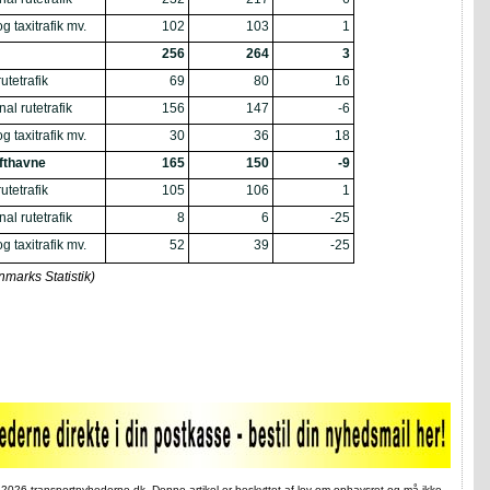
g taxitrafik mv.
102
103
1
256
264
3
utetrafik
69
80
16
nal rutetrafik
156
147
-6
g taxitrafik mv.
30
36
18
ufthavne
165
150
-9
utetrafik
105
106
1
nal rutetrafik
8
6
-25
g taxitrafik mv.
52
39
-25
nmarks Statistik)
 2026 transportnyhederne.dk. Denne artikel er beskyttet af lov om ophavsret og må ikke