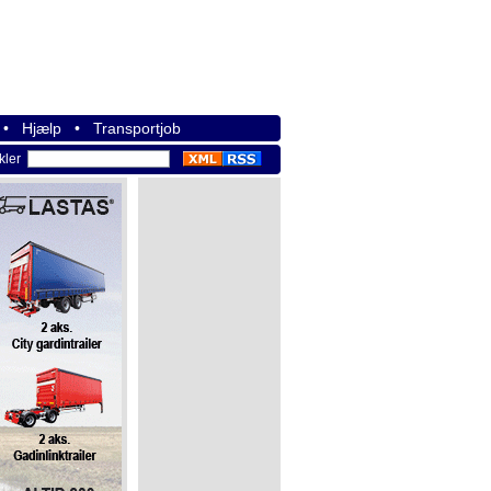
•
Hjælp
•
Transportjob
ikler