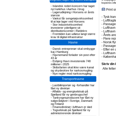
kopieres el
-
Islandsk rederi-koncern har taget
nyt kølehus i Aarhus i brug
Print s
-
Lagerudlejning i Horsens er årets
største
-
Tysk tran
-
Vækst får sengetøjsvirksomhed
-
Luftfragte
til at leje lager ved Horsens
-
Passagert
-
Stor industrivirksomhed
-
Lufthavn 
investerer yderligere sit
distributionscenter i Rødekro
-
Lufthavn
-
Fremtiden kan udløse langt større
-
Årets and
krav til digital infrastruktur
-
Flere rej
-
Norsk fly
Havne
-
Passagert
-
Dansk entreprenør skal ombygge
-
Efter en 
kaj i Hamburg
-
Lufthavn 
-
Havnemand forlader sin post efter
-
Københav
43 år
-
Esbjerg Havn investerede 748
Skriv din
millioner i 2025
-
Skibsfarten skal ikke være kanal
Alle felte
og skydeskive for narkosmugling
-
Nye regler mod narkosmugling:
Transportnavne
-
Lastbilimportør og -forhandler har
fået ny direktør
-
Affalds- og energiselskab på
Sjælland får ny genbrugschef
-
Tankvognsproducent har fået ny
salgsrådgiver i Sverige, Danmark
og Finland
-
Finansdirektør i lufthavn er død
-
Togselskab på Sjælland får ny
administrerende direktør