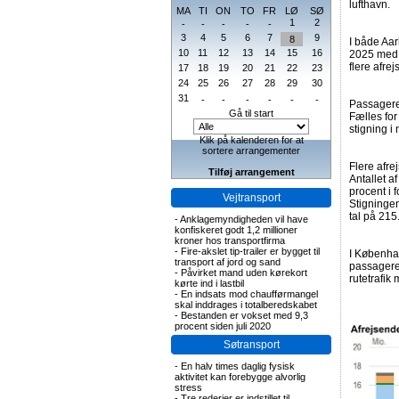
lufthavn.
MA
TI
ON
TO
FR
LØ
SØ
1
2
-
-
-
-
-
3
4
5
6
7
9
8
I både Aar
10
11
12
13
14
15
16
2025 med 3
flere afre
17
18
19
20
21
22
23
24
25
26
27
28
29
30
31
-
-
-
-
-
-
Passagerer
Gå til start
Fælles for 
stigning i 
Klik på kalenderen for at
sortere arrangementer
Flere afre
Tilføj arrangement
Antallet a
procent i f
Vejtransport
Stigningen
tal på 215
-
Anklagemyndigheden vil have
konfiskeret godt 1,2 millioner
kroner hos transportfirma
-
Fire-akslet tip-trailer er bygget til
I Københav
transport af jord og sand
passagerer
-
Påvirket mand uden kørekort
rutetrafik
kørte ind i lastbil
-
En indsats mod chaufførmangel
skal inddrages i totalberedskabet
-
Bestanden er vokset med 9,3
procent siden juli 2020
Søtransport
-
En halv times daglig fysisk
aktivitet kan forebygge alvorlig
stress
-
Tre rederier er indstillet til