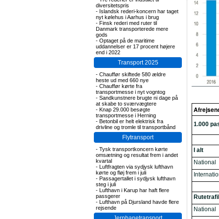
diversitetspris
-
Islandsk rederi-koncern har taget
nyt kølehus i Aarhus i brug
-
Finsk rederi med ruter til
Danmark transporterede mere
gods
-
Optaget på de maritime
uddannelser er 17 procent højere
end i 2022
Transport 2025
-
Chauffør skiftede 580 ældre
heste ud med 660 nye
-
Chauffør kørte fra
transportmesse i nyt vogntog
-
Sandkunstnere brugte ni dage på
at skabe to sværvægtere
Afrejsen
-
Knap 29.000 besøgte
transportmesse i Herning
-
Betonbil er helt elektrisk fra
1.000 pa
drivline og tromle til transportbånd
Flytransport
-
Tysk transportkoncern kørte
I alt
omsætning og resultat frem i andet
kvartal
National
-
Luftfragten via sydjysk lufthavn
kørte og fløj frem i juli
Internati
-
Passagertallet i sydjysk lufthavn
steg i juli
-
Lufthavn i Karup har haft flere
passgerer
Rutetrafik
-
Lufthavn på Djursland havde flere
rejsende
National
Jernbanetransport