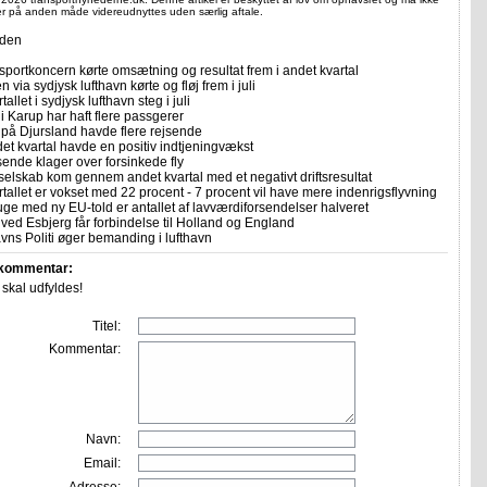
ler på anden måde videreudnyttes uden særlig aftale.
iden
sportkoncern kørte omsætning og resultat frem i andet kvartal
n via sydjysk lufthavn kørte og fløj frem i juli
allet i sydjysk lufthavn steg i juli
i Karup har haft flere passgerer
 på Djursland havde flere rejsende
et kvartal havde en positiv indtjeningvækst
sende klager over forsinkede fly
selskab kom gennem andet kvartal med et negativt driftsresultat
allet er vokset med 22 procent - 7 procent vil have mere indenrigsflyvning
uge med ny EU-told er antallet af lavværdiforsendelser halveret
ved Esbjerg får forbindelse til Holland og England
ns Politi øger bemanding i lufthavn
 kommentar:
r skal udfyldes!
Titel:
Kommentar:
Navn:
Email:
Adresse: