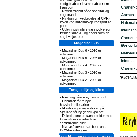
dom om gyldigheden af
voldgiftsaftaler i rammeaftaler om
Charter- o
transport
-
Retten frifandt både speditør og
Aarhus
vognmand
-
Ny dom om vedtagelse af CMR-
loven ved national vejstransport af
National r
gods
-
Udlejningstrailere var involveret i
Internatio
færdselsuheld - og ender som en
sag i Højesteret
Charter- o
Magasinet Bus
Øvrige l
-
Magasinet Bus 6 - 2026 er
National r
udkommet
-
Magasinet Bus 5 - 2026 er
Internatio
udkommet
-
Magasinet Bus 4 - 2026 er
Charter- o
udkommet
-
Magasinet Bus 3 - 2026 er
udkommet
(Kilde: Da
-
Magasinet Bus 2 - 2026 er
udkommet
Energi, miljø og klima
-
Pantning nåede ny rekord i juli
-
Danmark får to nye
havvindmølleparker
-
Affalds- og energiselskab på
Sjælland får ny genbrugschef
-
Delebilstjeneste samarbejder med
kinesisk virksomhed om
selvkørende biler
-
Nye asfalttyper kan begrænse
CO2-belastningen
Logistik, lager og intern transport
© Copyright