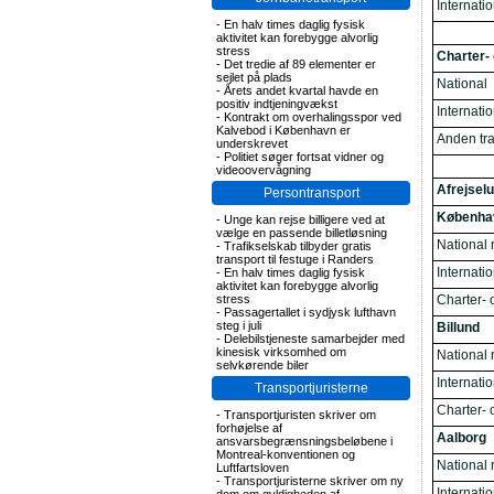
Internati
-
En halv times daglig fysisk
aktivitet kan forebygge alvorlig
stress
Charter- 
-
Det tredie af 89 elementer er
sejlet på plads
National
-
Årets andet kvartal havde en
positiv indtjeningvækst
Internati
-
Kontrakt om overhalingsspor ved
Kalvebod i København er
Anden tra
underskrevet
-
Politiet søger fortsat vidner og
videoovervågning
Afrejsel
Persontransport
Københa
-
Unge kan rejse billigere ved at
vælge en passende billetløsning
National r
-
Trafikselskab tilbyder gratis
transport til festuge i Randers
Internatio
-
En halv times daglig fysisk
aktivitet kan forebygge alvorlig
Charter- o
stress
-
Passagertallet i sydjysk lufthavn
steg i juli
Billund
-
Delebilstjeneste samarbejder med
kinesisk virksomhed om
National r
selvkørende biler
Internatio
Transportjuristerne
Charter- o
-
Transportjuristen skriver om
forhøjelse af
Aalborg
ansvarsbegrænsningsbeløbene i
Montreal-konventionen og
National r
Luftfartsloven
-
Transportjuristerne skriver om ny
Internatio