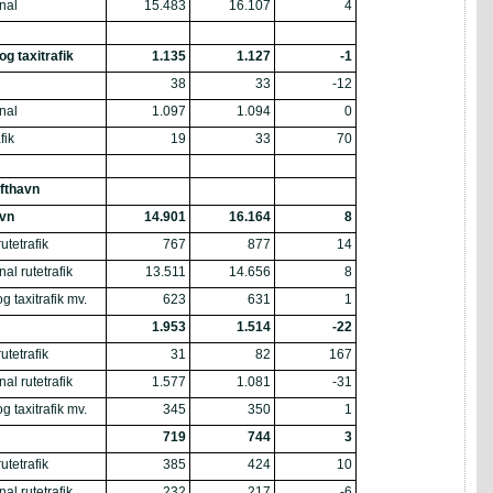
onal
15.483
16.107
4
og taxitrafik
1.135
1.127
-1
38
33
-12
onal
1.097
1.094
0
fik
19
33
70
ufthavn
vn
14.901
16.164
8
utetrafik
767
877
14
nal rutetrafik
13.511
14.656
8
g taxitrafik mv.
623
631
1
1.953
1.514
-22
utetrafik
31
82
167
nal rutetrafik
1.577
1.081
-31
g taxitrafik mv.
345
350
1
719
744
3
utetrafik
385
424
10
nal rutetrafik
232
217
-6