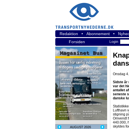
Redaktion
•
Abonnement
•
Nyhed
Forsiden
Login
Knap 
dans
Onsdag 4.
Sidste år
var det hi
antallet 
seneste s
danske lu
Statistikke
Lufthavn v
stigning på
Omvendt fa
440.000, hv
skyldes for
AUGUST 2026