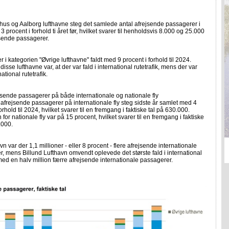
hus og Aalborg lufthavne steg det samlede antal afrejsende passagerer i
 procent i forhold ti året før, hvilket svarer til henholdsvis 8.000 og 25.000
jsende passagerer.
 i kategorien "Øvrige lufthavne" faldt med 9 procent i forhold til 2024.
disse lufthavne var, at der var fald i international rutetrafik, mens der var
national rutetrafik.
jsende passagerer på både internationale og nationale fly
f afrejsende passagerer på internationale fly steg sidste år samlet med 4
orhold til 2024, hvilket svarer til en fremgang i faktiske tal på 630.000.
 for nationale fly var på 15 procent, hvilket svarer til en fremgang i faktiske
.000.
n var der 1,1 millioner - eller 8 procent - flere afrejsende internationale
, mens Billund Lufthavn omvendt oplevede det største fald i international
 med en halv million færre afrejsende internationale passagerer.