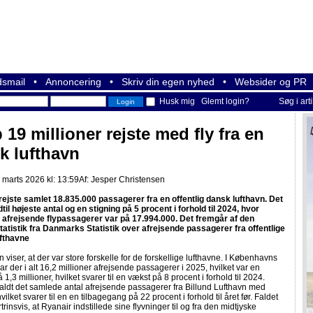
smail
•
Annoncering
•
Skriv din egen nyhed
•
Websider og PR
Husk mig
Glemt login?
Søg i art
19 millioner rejste med fly fra en
k lufthavn
 marts 2026 kl: 13:59
Af:
Jesper Christensen
 rejste samlet 18.835.000 passagerer fra en offentlig dansk lufthavn. Det
dtil højeste antal og en stigning på 5 procent i forhold til 2024, hvor
af afrejsende flypassagerer var på 17.994.000. Det fremgår af den
tatistik fra Danmarks Statistik over afrejsende passagerer fra offentlige
fthavne
n viser, at der var store forskelle for de forskellige lufthavne. I Københavns
ar der i alt 16,2 millioner afrejsende passagerer i 2025, hvilket var en
 1,3 millioner, hvilket svarer til en vækst på 8 procent i forhold til 2024.
ldt det samlede antal afrejsende passagerer fra Billund Lufthavn med
ilket svarer til en en tilbagegang på 22 procent i forhold til året før. Faldet
trinsvis, at Ryanair indstillede sine flyvninger til og fra den midtjyske