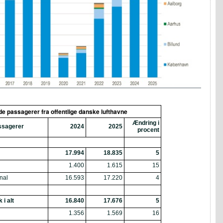
de passagerer fra offentlige danske lufthavne
Ændring i
ssagerer
2024
2025
procent
17.994
18.835
5
1.400
1.615
15
onal
16.593
17.220
4
 i alt
16.840
17.676
5
1.356
1.569
16