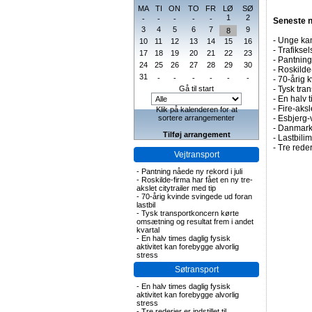
MA
TI
ON
TO
FR
LØ
SØ
1
2
-
-
-
-
-
Seneste 
3
4
5
6
7
9
8
-
Unge kan
10
11
12
13
14
15
16
-
Trafiksel
17
18
19
20
21
22
23
-
Pantning 
24
25
26
27
28
29
30
-
Roskilde-
31
-
-
-
-
-
-
-
70-årig k
Gå til start
-
Tysk tran
-
En halv t
-
Fire-aks
Klik på kalenderen for at
sortere arrangementer
-
Esbjerg-
-
Danmark 
Tilføj arrangement
-
Lastbilim
-
Tre rederi
Vejtransport
-
Pantning nåede ny rekord i juli
-
Roskilde-firma har fået en ny tre-
akslet citytrailer med tip
-
70-årig kvinde svingede ud foran
lastbil
-
Tysk transportkoncern kørte
omsætning og resultat frem i andet
kvartal
-
En halv times daglig fysisk
aktivitet kan forebygge alvorlig
stress
Søtransport
-
En halv times daglig fysisk
aktivitet kan forebygge alvorlig
stress
-
Tre rederier er indstillet til