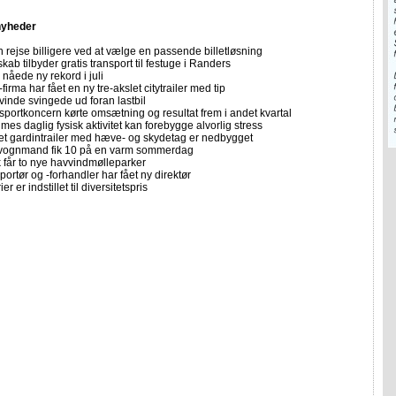
nyheder
 rejse billigere ved at vælge en passende billetløsning
skab tilbyder gratis transport til festuge i Randers
nåede ny rekord i juli
firma har fået en ny tre-akslet citytrailer med tip
vinde svingede ud foran lastbil
sportkoncern kørte omsætning og resultat frem i andet kvartal
imes daglig fysisk aktivitet kan forebygge alvorlig stress
let gardintrailer med hæve- og skydetag er nedbygget
vognmand fik 10 på en varm sommerdag
får to nye havvindmølleparker
portør og -forhandler har fået ny direktør
er er indstillet til diversitetspris