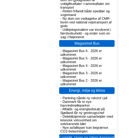
dom om gyldigheden af
voldgiftsaftaler i rammeaftaler om
transport
-
Retten frifandt både speditør og
vognmand
-
Ny dom om vedtagelse af CMR-
loven ved national vejstransport af
gods
-
Udlejningstrailere var involveret i
færdselsuheld - og ender som en
sag i Højesteret
Magasinet Bus
-
Magasinet Bus 6 - 2026 er
udkommet
-
Magasinet Bus 5 - 2026 er
udkommet
-
Magasinet Bus 4 - 2026 er
udkommet
-
Magasinet Bus 3 - 2026 er
udkommet
-
Magasinet Bus 2 - 2026 er
udkommet
Energi, miljø og klima
-
Pantning nåede ny rekord i juli
-
Danmark får to nye
havvindmølleparker
-
Affalds- og energiselskab på
Sjælland får ny genbrugschef
-
Delebilstjeneste samarbejder med
kinesisk virksomhed om
selvkørende biler
-
Nye asfalttyper kan begrænse
CO2-belastningen
Logistik, lager og intern transport