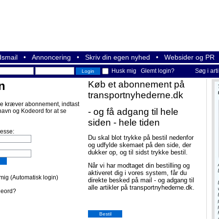
smail
•
Annoncering
•
Skriv din egen nyhed
•
Websider og PR
Husk mig
Glemt login?
Søg i art
n
Køb et abonnement på
transportnyhederne.dk
e kræver abonnement, indtast
- og få adgang til hele
navn og Kodeord for at se
siden - hele tiden
resse:
Du skal blot trykke på bestil nedenfor
og udfylde skemaet på den side, der
dukker op, og til sidst trykke bestil.
Når vi har modtaget din bestilling og
aktiveret dig i vores system, får du
ig (Automatisk login)
direkte besked på mail - og adgang til
alle artikler på transportnyhederne.dk.
deord?