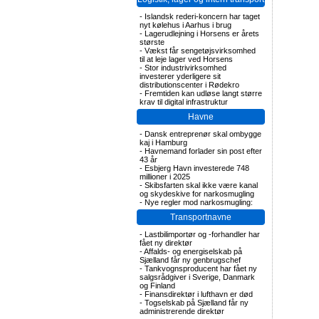
-
Islandsk rederi-koncern har taget
nyt kølehus i Aarhus i brug
-
Lagerudlejning i Horsens er årets
største
-
Vækst får sengetøjsvirksomhed
til at leje lager ved Horsens
-
Stor industrivirksomhed
investerer yderligere sit
distributionscenter i Rødekro
-
Fremtiden kan udløse langt større
krav til digital infrastruktur
Havne
-
Dansk entreprenør skal ombygge
kaj i Hamburg
-
Havnemand forlader sin post efter
43 år
-
Esbjerg Havn investerede 748
millioner i 2025
-
Skibsfarten skal ikke være kanal
og skydeskive for narkosmugling
-
Nye regler mod narkosmugling:
Transportnavne
-
Lastbilimportør og -forhandler har
fået ny direktør
-
Affalds- og energiselskab på
Sjælland får ny genbrugschef
-
Tankvognsproducent har fået ny
salgsrådgiver i Sverige, Danmark
og Finland
-
Finansdirektør i lufthavn er død
-
Togselskab på Sjælland får ny
administrerende direktør