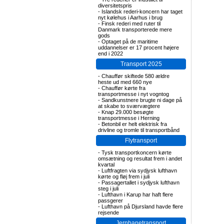
diversitetspris
-
Islandsk rederi-koncern har taget
nyt kølehus i Aarhus i brug
-
Finsk rederi med ruter til
Danmark transporterede mere
gods
-
Optaget på de maritime
uddannelser er 17 procent højere
end i 2022
Transport 2025
-
Chauffør skiftede 580 ældre
heste ud med 660 nye
-
Chauffør kørte fra
transportmesse i nyt vogntog
-
Sandkunstnere brugte ni dage på
at skabe to sværvægtere
-
Knap 29.000 besøgte
transportmesse i Herning
-
Betonbil er helt elektrisk fra
drivline og tromle til transportbånd
Flytransport
-
Tysk transportkoncern kørte
omsætning og resultat frem i andet
kvartal
-
Luftfragten via sydjysk lufthavn
kørte og fløj frem i juli
-
Passagertallet i sydjysk lufthavn
steg i juli
-
Lufthavn i Karup har haft flere
passgerer
-
Lufthavn på Djursland havde flere
rejsende
Jernbanetransport