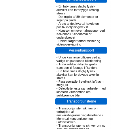
-
En halv times daglig fysisk
aktivitet kan forebygge alvorlig
stress
-
Det tredie af 89 elementer er
sejlet på plads
-
Årets andet kvartal havde en
positiv indtjeningvækst
-
Kontrakt om overhalingsspor ved
Kalvebod i København er
underskrevet
-
Politiet søger fortsat vidner og
videoovervågning
Persontransport
-
Unge kan rejse billigere ved at
vælge en passende billetløsning
-
Trafikselskab tilbyder gratis
transport til festuge i Randers
-
En halv times daglig fysisk
aktivitet kan forebygge alvorlig
stress
-
Passagertallet i sydjysk lufthavn
steg i juli
-
Delebilstjeneste samarbejder med
kinesisk virksomhed om
selvkørende biler
Transportjuristerne
-
Transportjuristen skriver om
forhøjelse af
ansvarsbegrænsningsbeløbene i
Montreal-konventionen og
Luftfartsloven
-
Transportjuristerne skriver om ny