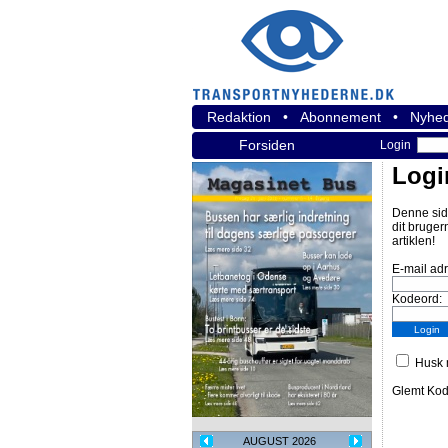
Redaktion
•
Abonnement
•
Nyhed
Forsiden
Login
Logi
Denne sid
dit bruger
artiklen!
E-mail ad
Kodeord:
Husk m
Glemt Ko
AUGUST 2026