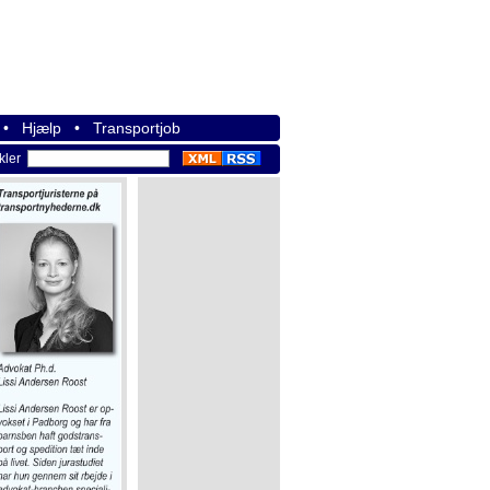
•
Hjælp
•
Transportjob
ikler