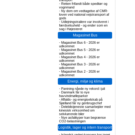
transport
-
Retten frifandt både speditør og
vognmand
-
Ny dom om vedtagelse af CMR-
loven ved national vejstransport af
gods
-
Udlejningstrailere var involveret i
færdselsuheld - og ender som en
sag i Højesteret
Magasinet Bus
-
Magasinet Bus 6 - 2026 er
udkommet
-
Magasinet Bus 5 - 2026 er
udkommet
-
Magasinet Bus 4 - 2026 er
udkommet
-
Magasinet Bus 3 - 2026 er
udkommet
-
Magasinet Bus 2 - 2026 er
udkommet
Energi, miljø og klima
-
Pantning nåede ny rekord i juli
-
Danmark får to nye
havvindmølleparker
-
Affalds- og energiselskab på
Sjælland får ny genbrugschef
-
Delebilstjeneste samarbejder med
kinesisk virksomhed om
selvkørende biler
-
Nye asfalttyper kan begrænse
CO2-belastningen
Logistik, lager og intern transport
-
Islandsk rederi-koncern har taget