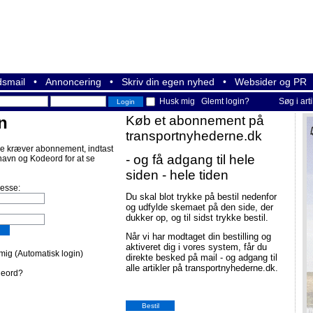
smail
•
Annoncering
•
Skriv din egen nyhed
•
Websider og PR
Husk mig
Glemt login?
Søg i art
n
Køb et abonnement på
transportnyhederne.dk
e kræver abonnement, indtast
- og få adgang til hele
navn og Kodeord for at se
siden - hele tiden
resse:
Du skal blot trykke på bestil nedenfor
og udfylde skemaet på den side, der
dukker op, og til sidst trykke bestil.
Når vi har modtaget din bestilling og
aktiveret dig i vores system, får du
ig (Automatisk login)
direkte besked på mail - og adgang til
alle artikler på transportnyhederne.dk.
deord?