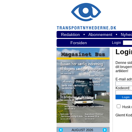
Redaktion
•
Abonnement
•
Nyhed
Forsiden
Login
Logi
Denne sid
dit bruger
artiklen!
E-mail ad
Kodeord:
Husk m
Glemt Ko
AUGUST 2026