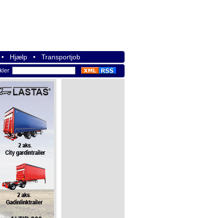
•
Hjælp
•
Transportjob
ikler