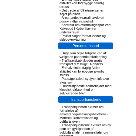
aktivitet kan forebygge alvorlig
stress
-
Det tredie af 89 elementer er
sejlet på plads
-
Årets andet kvartal havde en
positiv indtjeningvækst
-
Kontrakt om overhalingsspor ved
Kalvebod i København er
underskrevet
-
Politiet søger fortsat vidner og
videoovervågning
Persontransport
-
Unge kan rejse billigere ved at
vælge en passende billetløsning
-
Trafikselskab tilbyder gratis
transport til festuge i Randers
-
En halv times daglig fysisk
aktivitet kan forebygge alvorlig
stress
-
Passagertallet i sydjysk lufthavn
steg i juli
-
Delebilstjeneste samarbejder med
kinesisk virksomhed om
selvkørende biler
Transportjuristerne
-
Transportjuristen skriver om
forhøjelse af
ansvarsbegrænsningsbeløbene i
Montreal-konventionen og
Luftfartsloven
-
Transportjuristerne skriver om ny
dom om gyldigheden af
voldgiftsaftaler i rammeaftaler om