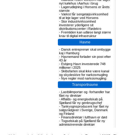
nyt kølehus i Aarhus i brug
-
Lagerudlejning i Horsens er årets
største
-
Vækst får sengetøjsvirksomhed
til at leje lager ved Horsens
-
Stor industrivirksomhed
investerer yderligere sit
distributionscenter i Rødekro
-
Fremtiden kan udløse langt større
krav til digital infrastruktur
Havne
-
Dansk entreprenør skal ombygge
kaj i Hamburg
-
Havnemand forlader sin post efter
43 år
-
Esbjerg Havn investerede 748
millioner i 2025
-
Skibsfarten skal ikke være kanal
og skydeskive for narkosmugling
-
Nye regler mod narkosmugling:
Transportnavne
-
Lastbilimportør og -forhandler har
fået ny direktør
-
Affalds- og energiselskab på
Sjælland får ny genbrugschef
-
Tankvognsproducent har fået ny
salgsrådgiver i Sverige, Danmark
og Finland
-
Finansdirektør i lufthavn er død
-
Togselskab på Sjælland får ny
administrerende direktør