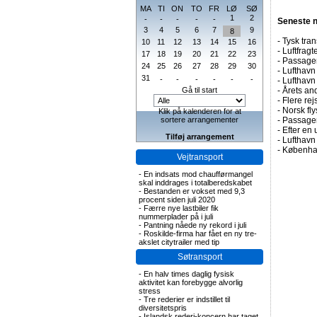
MA
TI
ON
TO
FR
LØ
SØ
1
2
-
-
-
-
-
Seneste 
3
4
5
6
7
9
8
-
Tysk tran
10
11
12
13
14
15
16
-
Luftfragte
17
18
19
20
21
22
23
-
Passagert
24
25
26
27
28
29
30
-
Lufthavn 
31
-
-
-
-
-
-
-
Lufthavn
Gå til start
-
Årets and
-
Flere rej
-
Norsk fly
Klik på kalenderen for at
sortere arrangementer
-
Passagert
-
Efter en 
Tilføj arrangement
-
Lufthavn 
-
Københav
Vejtransport
-
En indsats mod chaufførmangel
skal inddrages i totalberedskabet
-
Bestanden er vokset med 9,3
procent siden juli 2020
-
Færre nye lastbiler fik
nummerplader på i juli
-
Pantning nåede ny rekord i juli
-
Roskilde-firma har fået en ny tre-
akslet citytrailer med tip
Søtransport
-
En halv times daglig fysisk
aktivitet kan forebygge alvorlig
stress
-
Tre rederier er indstillet til
diversitetspris
-
Islandsk rederi-koncern har taget