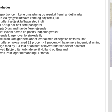
nyheder
sportkoncern kørte omsætning og resultat frem i andet kvartal
n via sydjysk lufthavn kørte og fløj frem i juli
allet i sydjysk lufthavn steg i juli
i Karup har haft flere passgerer
 på Djursland havde flere rejsende
et kvartal havde en positiv indtjeningvækst
sende klager over forsinkede fly
selskab kom gennem andet kvartal med et negativt driftsresultat
allet er vokset med 22 procent - 7 procent vil have mere indenrigsflyvning
uge med ny EU-told er antallet af lavværdiforsendelser halveret
ved Esbjerg får forbindelse til Holland og England
ns Politi øger bemanding i lufthavn