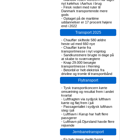
nyt kølehus i Aarhus i brug
-
Finsk rederi med ruter til
Danmark transporterede mere
gods
-
Optaget på de maritime
uddannelser er 17 procent højere
end i 2022
Transport 2025
-
Chauffør skiftede 580 ældre
heste ud med 660 nye
-
Chauffør kørte fra
transportmesse i nyt vogntog
-
Sandkunstnere brugte ni dage på
at skabe to sværvægtere
-
Knap 29.000 besøgte
transportmesse i Herning
-
Betonbil er helt elektrisk fra
drivline og tromle til transportbånd
Flytransport
-
Tysk transportkoncern kørte
omsætning og resultat frem i andet
kvartal
-
Luftfragten via sydjysk lufthavn
kørte og fløj frem i juli
-
Passagertallet i sydjysk lufthavn
steg i juli
-
Lufthavn i Karup har haft flere
passgerer
-
Lufthavn på Djursland havde flere
rejsende
Jernbanetransport
-
En halv times daglig fysisk