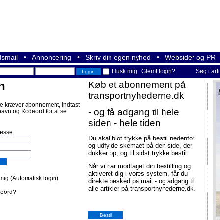
smail
•
Annoncering
•
Skriv din egen nyhed
•
Websider og PR
Husk mig
Glemt login?
Søg i art
n
Køb et abonnement på
transportnyhederne.dk
e kræver abonnement, indtast
- og få adgang til hele
navn og Kodeord for at se
siden - hele tiden
resse:
Du skal blot trykke på bestil nedenfor
og udfylde skemaet på den side, der
dukker op, og til sidst trykke bestil.
Når vi har modtaget din bestilling og
aktiveret dig i vores system, får du
ig (Automatisk login)
direkte besked på mail - og adgang til
alle artikler på transportnyhederne.dk.
deord?