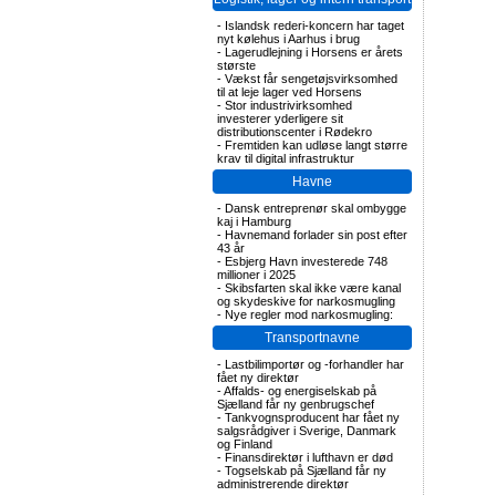
-
Islandsk rederi-koncern har taget
nyt kølehus i Aarhus i brug
-
Lagerudlejning i Horsens er årets
største
-
Vækst får sengetøjsvirksomhed
til at leje lager ved Horsens
-
Stor industrivirksomhed
investerer yderligere sit
distributionscenter i Rødekro
-
Fremtiden kan udløse langt større
krav til digital infrastruktur
Havne
-
Dansk entreprenør skal ombygge
kaj i Hamburg
-
Havnemand forlader sin post efter
43 år
-
Esbjerg Havn investerede 748
millioner i 2025
-
Skibsfarten skal ikke være kanal
og skydeskive for narkosmugling
-
Nye regler mod narkosmugling:
Transportnavne
-
Lastbilimportør og -forhandler har
fået ny direktør
-
Affalds- og energiselskab på
Sjælland får ny genbrugschef
-
Tankvognsproducent har fået ny
salgsrådgiver i Sverige, Danmark
og Finland
-
Finansdirektør i lufthavn er død
-
Togselskab på Sjælland får ny
administrerende direktør