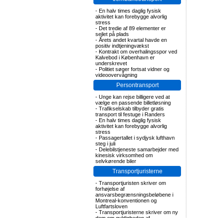
-
En halv times daglig fysisk
aktivitet kan forebygge alvorlig
stress
-
Det tredie af 89 elementer er
sejlet på plads
-
Årets andet kvartal havde en
positiv indtjeningvækst
-
Kontrakt om overhalingsspor ved
Kalvebod i København er
underskrevet
-
Politiet søger fortsat vidner og
videoovervågning
Persontransport
-
Unge kan rejse billigere ved at
vælge en passende billetløsning
-
Trafikselskab tilbyder gratis
transport til festuge i Randers
-
En halv times daglig fysisk
aktivitet kan forebygge alvorlig
stress
-
Passagertallet i sydjysk lufthavn
steg i juli
-
Delebilstjeneste samarbejder med
kinesisk virksomhed om
selvkørende biler
Transportjuristerne
-
Transportjuristen skriver om
forhøjelse af
ansvarsbegrænsningsbeløbene i
Montreal-konventionen og
Luftfartsloven
-
Transportjuristerne skriver om ny