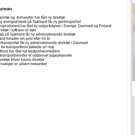
nyheder
portør og -forhandler har fået ny direktør
 og energiselskab på Sjælland får ny genbrugschef
sproducent har fået ny salgsrådgiver i Sverige, Danmark og Finland
ektør i lufthavn er død
ab på Sjælland får ny administrerende direktør
d forlader sin post efter 43 år
rtransportør får ny administrerende direktør i Danmark
for transportfond takkede af i maj
tfond har fået nyt bestyrelsesmedlem
transportminister er uddannet sygeplejerske
rektør bliver havne-direktør
ssælger er udlært mekaniker