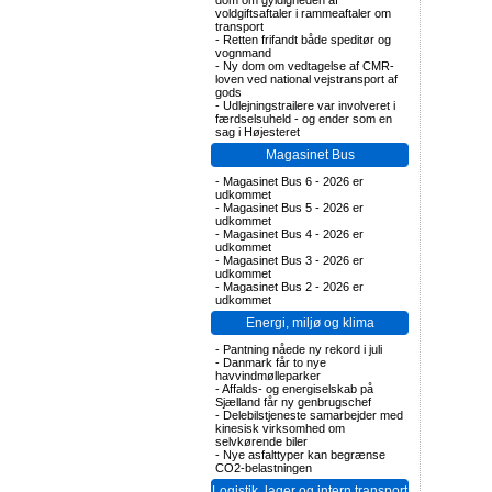
dom om gyldigheden af
voldgiftsaftaler i rammeaftaler om
transport
-
Retten frifandt både speditør og
vognmand
-
Ny dom om vedtagelse af CMR-
loven ved national vejstransport af
gods
-
Udlejningstrailere var involveret i
færdselsuheld - og ender som en
sag i Højesteret
Magasinet Bus
-
Magasinet Bus 6 - 2026 er
udkommet
-
Magasinet Bus 5 - 2026 er
udkommet
-
Magasinet Bus 4 - 2026 er
udkommet
-
Magasinet Bus 3 - 2026 er
udkommet
-
Magasinet Bus 2 - 2026 er
udkommet
Energi, miljø og klima
-
Pantning nåede ny rekord i juli
-
Danmark får to nye
havvindmølleparker
-
Affalds- og energiselskab på
Sjælland får ny genbrugschef
-
Delebilstjeneste samarbejder med
kinesisk virksomhed om
selvkørende biler
-
Nye asfalttyper kan begrænse
CO2-belastningen
Logistik, lager og intern transport