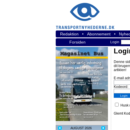
Redaktion
•
Abonnement
•
Nyhed
Forsiden
Login
Logi
Denne sid
dit bruger
artiklen!
E-mail ad
Kodeord:
Husk m
Glemt Ko
AUGUST 2026