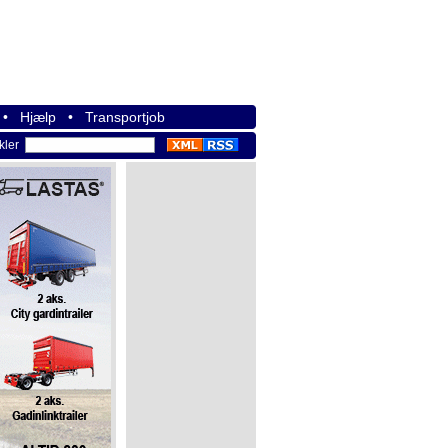
•
Hjælp
•
Transportjob
ikler