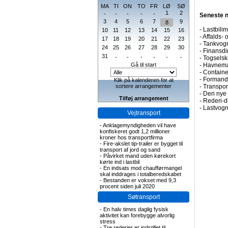
MA
TI
ON
TO
FR
LØ
SØ
1
2
-
-
-
-
-
Seneste 
3
4
5
6
7
9
8
-
Lastbilim
10
11
12
13
14
15
16
-
Affalds-
17
18
19
20
21
22
23
-
Tankvogn
24
25
26
27
28
29
30
-
Finansdir
31
-
-
-
-
-
-
-
Togselsk
Gå til start
-
Havneman
-
Containe
-
Formand 
Klik på kalenderen for at
sortere arrangementer
-
Transpor
-
Den nye 
Tilføj arrangement
-
Rederi-di
-
Lastvogn
Vejtransport
-
Anklagemyndigheden vil have
konfiskeret godt 1,2 millioner
kroner hos transportfirma
-
Fire-akslet tip-trailer er bygget til
transport af jord og sand
-
Påvirket mand uden kørekort
kørte ind i lastbil
-
En indsats mod chaufførmangel
skal inddrages i totalberedskabet
-
Bestanden er vokset med 9,3
procent siden juli 2020
Søtransport
-
En halv times daglig fysisk
aktivitet kan forebygge alvorlig
stress
-
Tre rederier er indstillet til