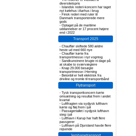
diversitetspris
-
Islandsk rederi-koncern har taget
nyt kølehus i Aarhus i brug
-
Finsk rederi med ruter til
Danmark transporterede mere
gods
-
Optaget på de maritime
uddannelser er 17 procent højere
end i 2022
Transport 2025
-
Chauffør skiftede 580 ældre
heste ud med 660 nye
-
Chauffør kørte fra
transportmesse i nyt vogntog
-
Sandkunstnere brugte ni dage på
at skabe to sværvægtere
-
Knap 29.000 besøgte
transportmesse i Herning
-
Betonbil er helt elektrisk fra
drivline og tromle til transportbånd
Flytransport
-
Tysk transportkoncern kørte
omsætning og resultat frem i andet
kvartal
-
Luftfragten via sydjysk lufthavn
kørte og fløj frem i juli
-
Passagertallet i sydjysk lufthavn
steg i juli
-
Lufthavn i Karup har haft flere
passgerer
-
Lufthavn på Djursland havde flere
rejsende
Jernbanetransport